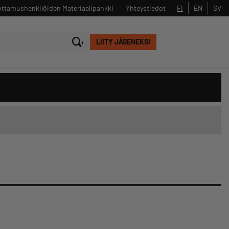
ttamushenkilöiden Materiaalipankki
Yhteystiedot
FI
EN
SV
LIITY JÄSENEKSI
Sulje
Hae