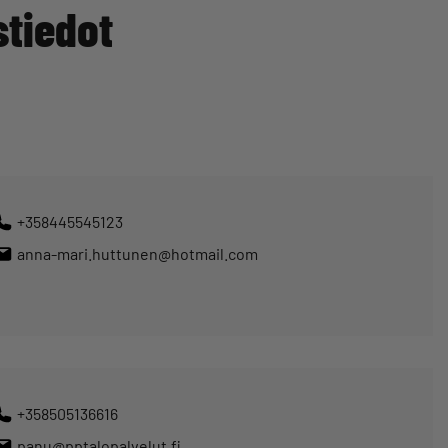
stiedot
+358445545123
anna-mari.huttunen@hotmail.com
+358505136616
panu@pptalopalvelut.fi