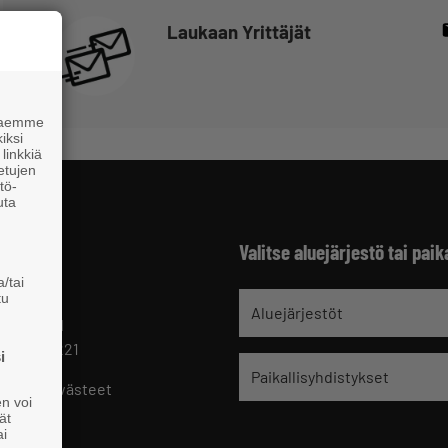
Laukaan Yrittäjät
 haemme
iksi
linkkiä
 etujen
tö-
uta
Valitse aluejärjestö tai paik
/tai
tu
jät
Aluejärjestöt
 HELSINKI
 09 229 221
i
Paikallisyhdistykset
oste ja evästeet
en voi
set
ät
ai