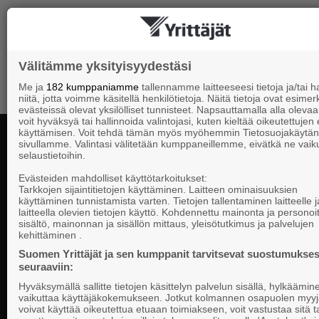
Välitämme yksityisyydestäsi
Me ja
182 kumppaniamme
tallennamme laitteeseesi tietoja ja/tai
niitä, jotta voimme käsitellä henkilötietoja. Näitä tietoja ovat esimerk
evästeissä olevat yksilölliset tunnisteet. Napsauttamalla alla olevaa 
voit hyväksyä tai hallinnoida valintojasi, kuten kieltää oikeutettujen
käyttämisen. Voit tehdä tämän myös myöhemmin Tietosuojakäytän
sivullamme. Valintasi välitetään kumppaneillemme, eivätkä ne vaik
selaustietoihin.
Yhteystiedot
Evästeiden mahdolliset käyttötarkoitukset:
Tarkkojen sijaintitietojen käyttäminen. Laitteen ominaisuuksien
käyttäminen tunnistamista varten. Tietojen tallentaminen laitteelle ja
laitteella olevien tietojen käyttö. Kohdennettu mainonta ja personoi
Suomen Yrittä
sisältö, mainonnan ja sisällön mittaus, yleisötutkimus ja palvelujen
Valtakunnallista, alueellista ja paikallista
PL 999, 00101
kehittäminen .
vaikuttamista pk-yrittäjien puolesta.
Puhelinvaihde
Suomen Yrittäjät ja sen kumppanit tarvitsevat suostumukses
seuraaviin:
Tietosuojasel
Hyväksymällä sallitte tietojen käsittelyn palvelun sisällä, hylkäämin
Evästeasetuk
vaikuttaa käyttäjäkokemukseen. Jotkut kolmannen osapuolen myyj
voivat käyttää oikeutettua etuaan toimiakseen, voit vastustaa sitä t