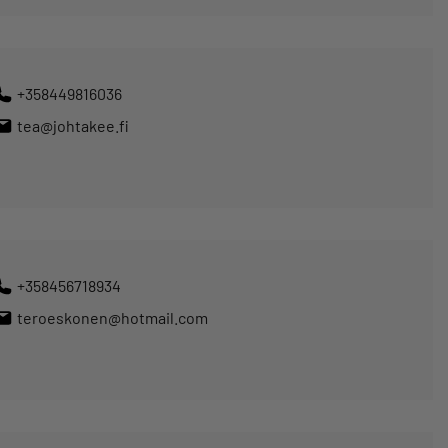
+358449816036
tea@johtakee.fi
+358456718934
teroeskonen@hotmail.com