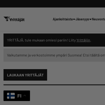
Ajankohtaista
Jäsenyys
Neuvont
Hae sivustolta tai kysy suoraan 
YRITTÄJÄ, tule mukaan omiesi pariin! Liity
Yrittäjiin
.
Vaikutamme ja verkostoimme ympäri Suomea! Etsi täältä o
Suodata hakutuloksia: näytä kaikki sisältö
LAUKAAN YRITTÄJÄT
FI