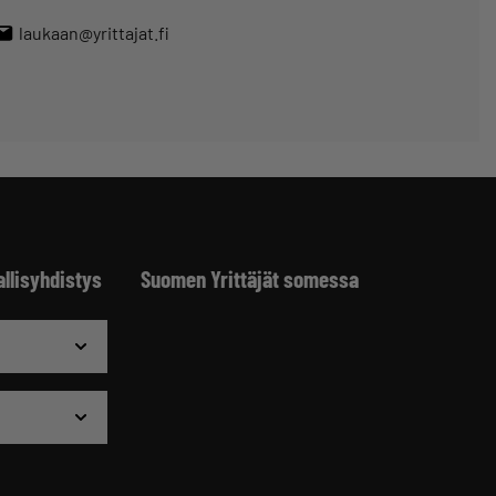
laukaan@yrittajat.fi
allisyhdistys
Suomen Yrittäjät somessa