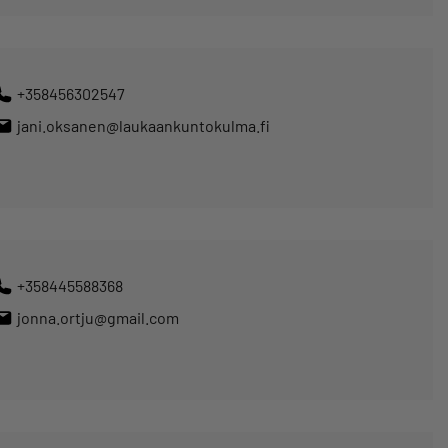
+358456302547
jani.oksanen@laukaankuntokulma.fi
+358445588368
jonna.ortju@gmail.com