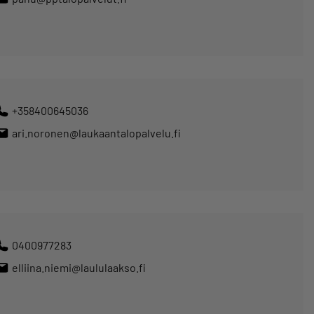
+358400645036
ari.noronen@laukaantalopalvelu.fi
0400977283
elliina.niemi@laululaakso.fi