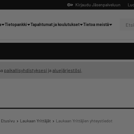
Kirjaudu Jäsenpalveluun
Luo
a
Tietopankki
Tapahtumat ja koulutukset
Tietoa meistä
Yrittäjien tekoälyltä
ma
paikallisyhdistyksesi
ja
aluejärjestösi
.
Etusivu
Laukaan Yrittäjät
Laukaan Yrittäjien yhteystiedot