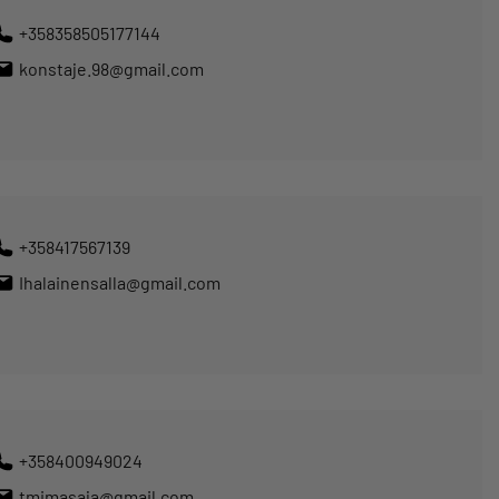
+358358505177144
konstaje.98@gmail.com
+358417567139
Ihalainensalla@gmail.com
+358400949024
tmimasaja@gmail.com