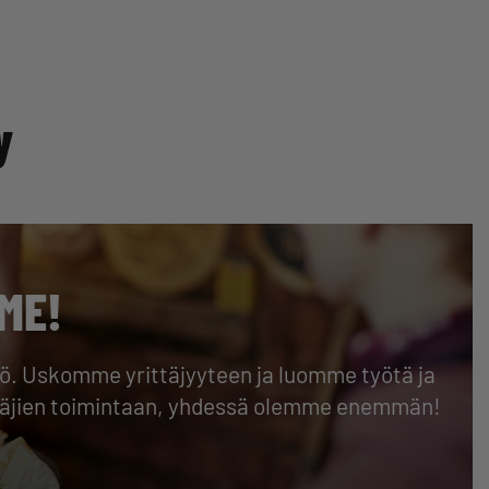
y
ME!
isö. Uskomme yrittäjyyteen ja luomme työtä ja
ttäjien toimintaan, yhdessä olemme enemmän!