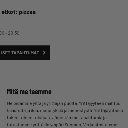
n etkot: pizzaa
:00 – 20:30
LISET TAPAHTUMAT
Mitä me teemme
Me pidämme yhtä ja yrittäjän puolta. Yrittäjyyteen mahtuu
haasteita ja iloa, menetyksiä ja menestystä. Yrittäjäyhteisö
tukee toinen toistaan. Järjestämme tapahtumia ja
tutustumme yrittäjiin ympäri Suomen. Verkostostamme