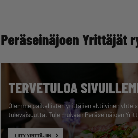
Peräseinäjoen Yrittäjät r
TERVETULOA SIVUILLEM
Olemme paikallisten yrittäjien aktiivinen yhte
tulevaisuutta. Tule mukaan Peräseinäjoen Yri
LIITY YRITTÄJIIN