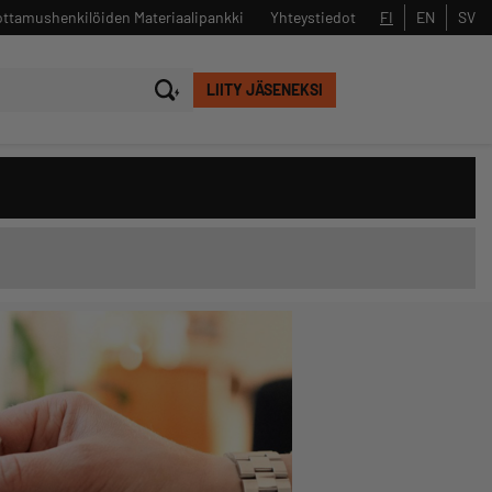
ttamushenkilöiden Materiaalipankki
Yhteystiedot
FI
EN
SV
LIITY JÄSENEKSI
Sulje
Hae