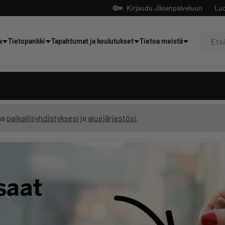
Kirjaudu Jäsenpalveluun
Luo
a
Tietopankki
Tapahtumat ja koulutukset
Tietoa meistä
Yrittäjien tekoälyltä
ma
paikallisyhdistyksesi
ja
aluejärjestösi
.