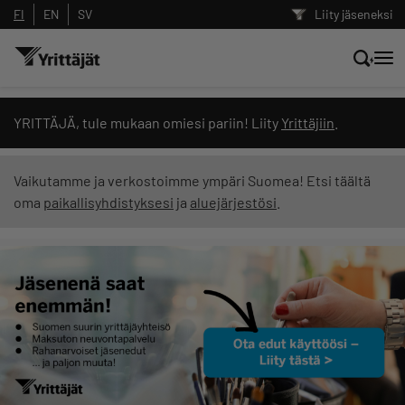
FI
EN
SV
Liity jäseneksi
Hae sivustolta tai kysy suoraan
YRITTÄJÄ, tule mukaan omiesi pariin! Liity
Yrittäjiin
.
Yrittäjien tekoälyltä
Vaikutamme ja verkostoimme ympäri Suomea! Etsi täältä
oma
paikallisyhdistyksesi
ja
aluejärjestösi
.
Hae
Suodata hakutuloksia: näytä kaikki sisältö