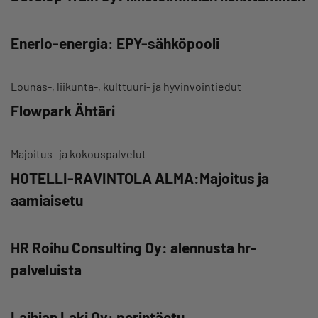
Enerlo-energia: EPY-sähköpooli
Lounas-, liikunta-, kulttuuri- ja hyvinvointiedut
Flowpark Ähtäri
Majoitus- ja kokouspalvelut
HOTELLI-RAVINTOLA ALMA:Majoitus ja
aamiaisetu
HR Roihu Consulting Oy: alennusta hr-
palveluista
Laihian Laki Oy: perintäetu