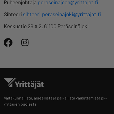
Puheenjohtaja
peraseinajoen@yrittajat.fi
Sihteeri
sihteeri.peraseinajoki@yrittajat.fi
Keskustie 26 A 2, 61100 Peräseinäjoki
Valtakunnallista, alueellista ja paikallista vaikuttamista pk-
yrittäjien puolesta.