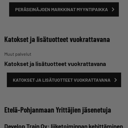
PERÄSEINÄJOEN MARKKINAT MYYNTIPAIKKA
Katokset ja lisätuotteet vuokrattavana
Muut palvelut
Katokset ja lisätuotteet vuokrattavana
KATOKSET JA LISÄTUOTTEET VUOKRATTAVANA
Etelä-Pohjanmaan Yrittäjien jäsenetuja
Develop Train Oy: liiketoiminnan kehittäminen