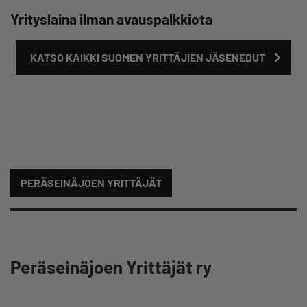
Yrityslaina ilman avauspalkkiota
KATSO KAIKKI SUOMEN YRITTÄJIEN JÄSENEDUT
PERÄSEINÄJOEN YRITTÄJÄT
Peräseinäjoen Yrittäjät ry