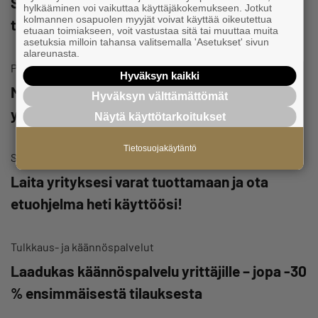
Suomen suosituin yrittäjien
hylkääminen voi vaikuttaa käyttäjäkokemukseen. Jotkut
kolmannen osapuolen myyjät voivat käyttää oikeutettua
työeläkevakuuttaja
etuaan toimiakseen, voit vastustaa sitä tai muuttaa muita
asetuksia milloin tahansa valitsemalla 'Asetukset' sivun
alareunasta.
Pankki- ja sijoituspalvelut
Hyväksyn kaikki
Monipuolisia etuja pankkipalveluista
Hyväksyn välttämättömät
yrittäjille!
Näytä käyttötarkoitukset
Tietosuojakäytäntö
Sijoittaminen ja säästäminen
Laita yrityksesi varat tuottamaan ja ota
etuohjelma heti käyttöösi!
Tulkkaus- ja käännöspalvelut
Laadukas käännöspalvelu yrittäjille – jopa -30
% ensimmäisestä tilauksesta