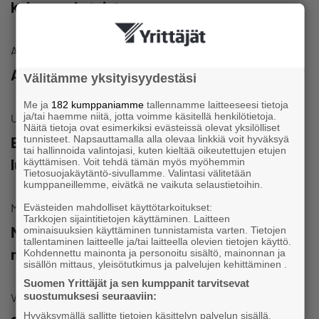
kokouspaketeista
Autot ja polttoaineet
Alennusta autopesuista ja polttonesteistä
Välitämme yksityisyydestäsi
Me ja
182 kumppaniamme
tallennamme laitteeseesi tietoja
ja/tai haemme niitä, jotta voimme käsitellä henkilötietoja.
Uusi jäsenetu
Näitä tietoja ovat esimerkiksi evästeissä olevat yksilölliset
tunnisteet. Napsauttamalla alla olevaa linkkiä voit hyväksyä
Ensimmäistä kertaa Suomessa: rajattomat
tai hallinnoida valintojasi, kuten kieltää oikeutettujen etujen
luottotietohaut kiinteällä kuukausihinnalla
käyttämisen. Voit tehdä tämän myös myöhemmin
Tietosuojakäytäntö-sivullamme. Valintasi välitetään
kumppaneillemme, eivätkä ne vaikuta selaustietoihin.
Maksuratkaisut
Evästeiden mahdolliset käyttötarkoitukset:
Tarkkojen sijaintitietojen käyttäminen. Laitteen
Modernit maksuratkaisut – SmartPOS-
ominaisuuksien käyttäminen tunnistamista varten. Tietojen
tallentaminen laitteelle ja/tai laitteella olevien tietojen käyttö.
maksupääte nyt -20 %
Kohdennettu mainonta ja personoitu sisältö, mainonnan ja
sisällön mittaus, yleisötutkimus ja palvelujen kehittäminen .
Suomen Yrittäjät ja sen kumppanit tarvitsevat
suostumuksesi seuraaviin:
Vakuutus- ja työeläkevakuutuspalvelut
Hyväksymällä sallitte tietojen käsittelyn palvelun sisällä,