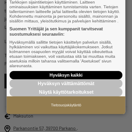
Haluatko mukaan postituslistalle ja saada jatkossa suoraan
Tarkkojen sijaintitietojen käyttäminen. Laitteen
ominaisuuksien käyttäminen tunnistamista varten. Tietojen
tiedon alueen matkailutoimijoiden ajankohtaisista asioista
tallentaminen laitteelle ja/tai laitteella olevien tietojen käyttö.
Kohdennettu mainonta ja personoitu sisältö, mainonnan ja
ja tulevista tilaisuuksista?
sisällön mittaus, yleisötutkimus ja palvelujen kehittäminen .
Laita viestiä:
elina.kortesmaa@kehitysparkki.fi
Suomen Yrittäjät ja sen kumppanit tarvitsevat
suostumuksesi seuraaviin:
Lämpimästi tervetuloa mukaan!
Hyväksymällä sallitte tietojen käsittelyn palvelun sisällä,
hylkääminen voi vaikuttaa käyttäjäkokemukseen. Jotkut
kolmannen osapuolen myyjät voivat käyttää oikeutettua
Tilaisuuden järjestävät Parkanon Yrittäjät ry ja Kehitys-
etuaan toimiakseen, voit vastustaa sitä tai muuttaa muita
asetuksia milloin tahansa valitsemalla 'Asetukset' sivun
Parkki Oy.
alareunasta.
Hyväksyn kaikki
ILMOITTAUDU TÄSTÄ MUKAAN
Hyväksyn välttämättömät
Näytä käyttötarkoitukset
Tietosuojakäytäntö
Maksuton
Parkanontie 57, 39700 Parkano
,