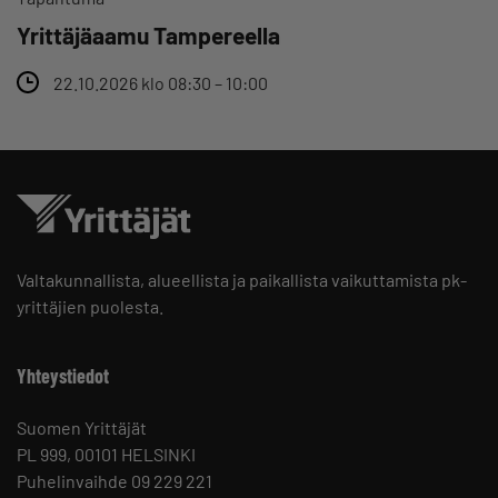
Yrittäjäaamu Tampereella
22.10.2026 klo 08:30 – 10:00
Valtakunnallista, alueellista ja paikallista vaikuttamista pk-
yrittäjien puolesta.
Yhteystiedot
Suomen Yrittäjät
PL 999, 00101 HELSINKI
Puhelinvaihde 09 229 221