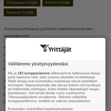
Pirkanmaan Yrittäjät
Kihniön Yrittäjät
Parkanon Yrittäjät
Tervetuloa Parkanon ja Kihniön matkailutoimijoiden
aamukahveille!
Maaliskuussa vietämme aamukahvit Parkanon kirjastolla ti
10.3.2026 klo 9-10:30.
Tilaisuus on avoin kaikille alueen matkailusta
Välitämme yksityisyydestäsi
kiinnostuneille.
Me ja
182 kumppaniamme
tallennamme laitteeseesi tietoja
ja/tai haemme niitä, jotta voimme käsitellä henkilötietoja.
Aamukahveilla vaihdetaan kuulumisia, kuullaan
Näitä tietoja ovat esimerkiksi evästeissä olevat yksilölliset
tunnisteet. Napsauttamalla alla olevaa linkkiä voit hyväksyä
ajankohtaisista asioista ja keskustellaan alueen matkailun
tai hallinnoida valintojasi, kuten kieltää oikeutettujen etujen
käyttämisen. Voit tehdä tämän myös myöhemmin
kehittämisestä rennossa hengessä. Tarjolla on kahvia ja
Tietosuojakäytäntö-sivullamme. Valintasi välitetään
pientä purtavaa.
kumppaneillemme, eivätkä ne vaikuta selaustietoihin.
Evästeiden mahdolliset käyttötarkoitukset: