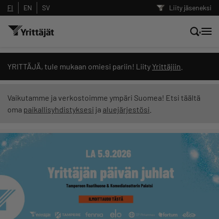
FI
EN
SV
Liity jäseneksi
Hae sivustolta tai kysy suoraan
YRITTÄJÄ, tule mukaan omiesi pariin! Liity
Yrittäjiin
.
Yrittäjien tekoälyltä
Vaikutamme ja verkostoimme ympäri Suomea! Etsi täältä
oma
paikallisyhdistyksesi
ja
aluejärjestösi
.
Hae
Suodata hakutuloksia: näytä kaikki sisältö