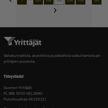
1
201
202
203
204
205
357
Valtakunnallista, alueellista ja paikallista vaikuttamista pk-
yrittäjien puolesta.
Yhteystiedot
Suomen Yrittäjät
PL 999, 00101 HELSINKI
Puhelinvaihde 09 229 221