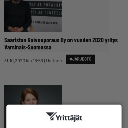
Saariston Kaivonporaus Oy on vuoden 2020 yritys
Varsinais-Suomessa
#JÄRJESTÖ
31.10.2020 klo 18:58
Uutinen