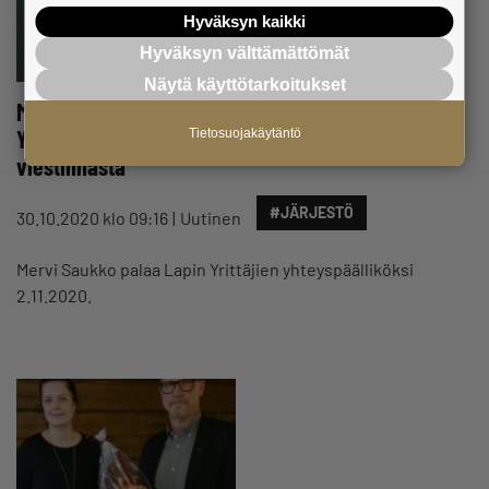
Hyväksyn kaikki
Hyväksyn välttämättömät
Näytä käyttötarkoitukset
Mervi Saukko palaa opintovapaaltaan Lapin
Yrittäjien yhteyspäälliköksi vastaamaan
Tietosuojakäytäntö
viestinnästä
#JÄRJESTÖ
30.10.2020 klo 09:16
Uutinen
Mervi Saukko palaa Lapin Yrittäjien yhteyspäälliköksi
2.11.2020.