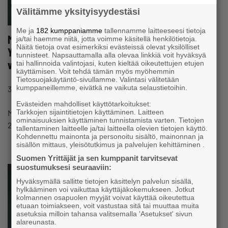
Välitämme yksityisyydestäsi
Me ja
182 kumppaniamme
tallennamme laitteeseesi tietoja
Mervi Saukko palaa opintovapaaltaan Lapin
ja/tai haemme niitä, jotta voimme käsitellä henkilötietoja.
Näitä tietoja ovat esimerkiksi evästeissä olevat yksilölliset
Yrittäjien yhteyspäälliköksi vastaamaan
tunnisteet. Napsauttamalla alla olevaa linkkiä voit hyväksyä
viestinnästä
tai hallinnoida valintojasi, kuten kieltää oikeutettujen etujen
käyttämisen. Voit tehdä tämän myös myöhemmin
Tietosuojakäytäntö-sivullamme. Valintasi välitetään
#JÄRJESTÖ
kumppaneillemme, eivätkä ne vaikuta selaustietoihin.
30.10.2020 klo 09:16
Uutinen
Evästeiden mahdolliset käyttötarkoitukset:
Tarkkojen sijaintitietojen käyttäminen. Laitteen
Mervi Saukko palaa Lapin Yrittäjien yhteyspäälliköksi
ominaisuuksien käyttäminen tunnistamista varten. Tietojen
2.11.2020.
tallentaminen laitteelle ja/tai laitteella olevien tietojen käyttö.
Kohdennettu mainonta ja personoitu sisältö, mainonnan ja
sisällön mittaus, yleisötutkimus ja palvelujen kehittäminen .
Suomen Yrittäjät ja sen kumppanit tarvitsevat
suostumuksesi seuraaviin:
Hyväksymällä sallitte tietojen käsittelyn palvelun sisällä,
hylkääminen voi vaikuttaa käyttäjäkokemukseen. Jotkut
kolmannen osapuolen myyjät voivat käyttää oikeutettua
etuaan toimiakseen, voit vastustaa sitä tai muuttaa muita
asetuksia milloin tahansa valitsemalla 'Asetukset' sivun
alareunasta.