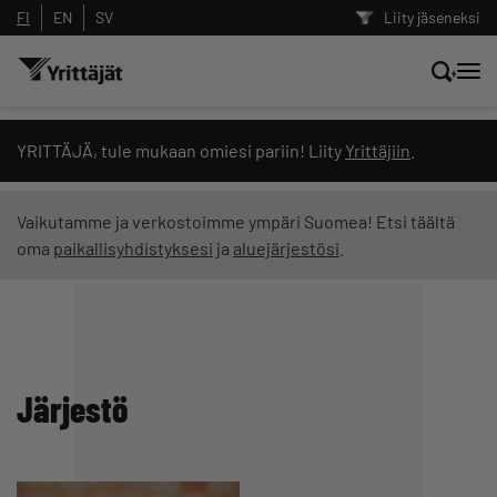
FI
EN
SV
Liity jäseneksi
Hae sivustolta tai kysy suoraan
YRITTÄJÄ, tule mukaan omiesi pariin! Liity
Yrittäjiin
.
Yrittäjien tekoälyltä
Vaikutamme ja verkostoimme ympäri Suomea! Etsi täältä
oma
paikallisyhdistyksesi
ja
aluejärjestösi
.
Hae
Suodata hakutuloksia: näytä kaikki sisältö
Järjestö