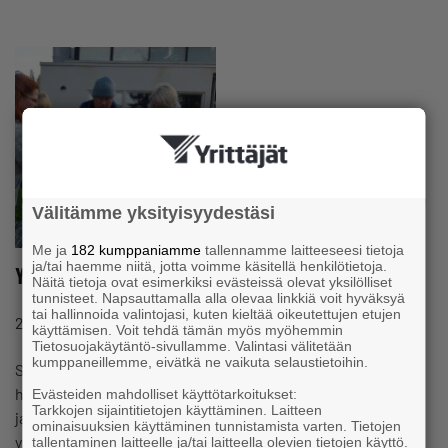
Välitämme yksityisyydestäsi
Me ja
182 kumppaniamme
tallennamme laitteeseesi tietoja
ja/tai haemme niitä, jotta voimme käsitellä henkilötietoja.
Yksinyrittäjä tarvitsee tukea jaksamisessa
Näitä tietoja ovat esimerkiksi evästeissä olevat yksilölliset
tunnisteet. Napsauttamalla alla olevaa linkkiä voit hyväksyä
tai hallinnoida valintojasi, kuten kieltää oikeutettujen etujen
#YKSINYRITTÄJÄT
22.9.2020 klo 10:17
Uutinen
käyttämisen. Voit tehdä tämän myös myöhemmin
Tietosuojakäytäntö-sivullamme. Valintasi välitetään
kumppaneillemme, eivätkä ne vaikuta selaustietoihin.
Suomen Yrittäjien Yksinyrittäjäkyselyn (2019) mukaan
hieman yli puolet yksinyrittäjistä vastasi kokeneensa
Evästeiden mahdolliset käyttötarkoitukset:
Tarkkojen sijaintitietojen käyttäminen. Laitteen
jaksamisen haasteita. Ongelma on merkittävä, sillä
ominaisuuksien käyttäminen tunnistamista varten. Tietojen
yksinyrittäminen on yrittäjyyden…
tallentaminen laitteelle ja/tai laitteella olevien tietojen käyttö.