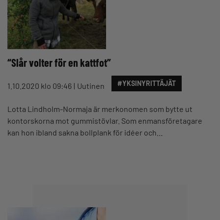
“Slår volter för en kattfot”
#YKSINYRITTÄJÄT
1.10.2020 klo 09:46
Uutinen
Lotta Lindholm-Normaja är merkonomen som bytte ut
kontorskorna mot gummistövlar. Som enmansföretagare
kan hon ibland sakna bollplank för idéer och…