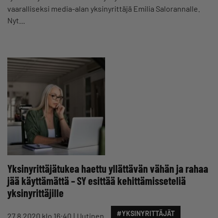
vaaralliseksi media-alan yksinyrittäjä Emilia Salorannalle.
Nyt…
Yksinyrittäjätukea haettu yllättävän vähän ja rahaa
jää käyttämättä – SY esittää kehittämisseteliä
yksinyrittäjille
#YKSINYRITTÄJÄT
27.8.2020 klo 16:40
Uutinen