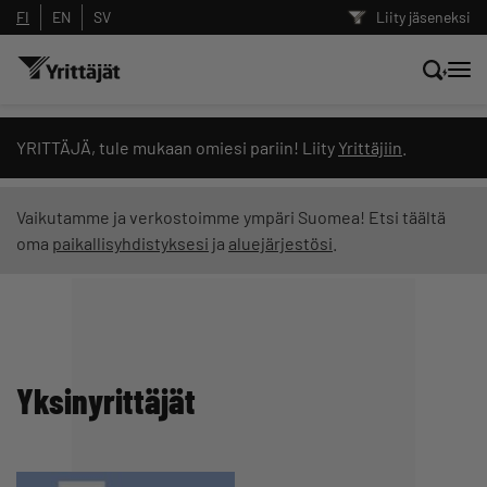
FI
EN
SV
Liity jäseneksi
Hae sivustolta tai kysy suoraan
YRITTÄJÄ, tule mukaan omiesi pariin! Liity
Yrittäjiin
.
Yrittäjien tekoälyltä
Vaikutamme ja verkostoimme ympäri Suomea! Etsi täältä
oma
paikallisyhdistyksesi
ja
aluejärjestösi
.
Hae
Suodata hakutuloksia: näytä kaikki sisältö
Yksinyrittäjät