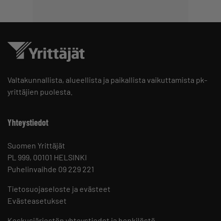
Valtakunnallista, alueellista ja paikallista vaikuttamista pk-
yrittäjien puolesta.
Yhteystiedot
Suomen Yrittäjät
PL 999, 00101 HELSINKI
Puhelinvaihde 09 229 221
Tietosuojaseloste ja evästeet
Evästeasetukset
Keskusjärjestön yhteystiedot ja henkilöstö