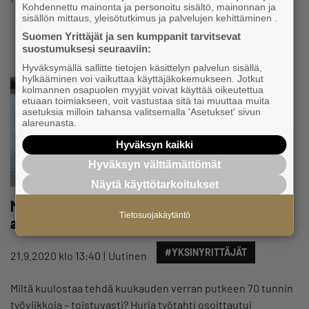
Kohdennettu mainonta ja personoitu sisältö, mainonnan ja
sisällön mittaus, yleisötutkimus ja palvelujen kehittäminen .
Suomen Yrittäjät ja sen kumppanit tarvitsevat
suostumuksesi seuraaviin:
Hyväksymällä sallitte tietojen käsittelyn palvelun sisällä,
hylkääminen voi vaikuttaa käyttäjäkokemukseen. Jotkut
kolmannen osapuolen myyjät voivat käyttää oikeutettua
etuaan toimiakseen, voit vastustaa sitä tai muuttaa muita
asetuksia milloin tahansa valitsemalla 'Asetukset' sivun
alareunasta.
Hyväksyn kaikki
Hyväksyn välttämättömät
Näytä käyttötarkoitukset
Media-alan yrittäjä selvisi aivoinfarktista – ”Koko
Tietosuojakäytäntö
ajan yritän tasapainoilla, mikä on sopivasti työtä”
#YKSINYRITTÄJÄT
21.9.2020 klo 13:40
Uutinen
Miltä kuulostaa tehdä kuukauden verran putkeen 70 tunnin
työviikkoja – toistuvasti? Hurja työtahti osoittautui