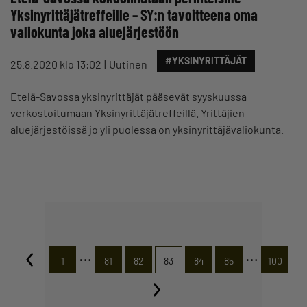
Yksinyrittäjätreffeille – SY:n tavoitteena oma
valiokunta joka aluejärjestöön
#YKSINYRITTÄJÄT
25.8.2020 klo 13:02
Uutinen
Etelä-Savossa yksinyrittäjät pääsevät syyskuussa
verkostoitumaan Yksinyrittäjätreffeillä. Yrittäjien
aluejärjestöissä jo yli puolessa on yksinyrittäjävaliokunta.
…
…
1
81
82
83
84
85
100