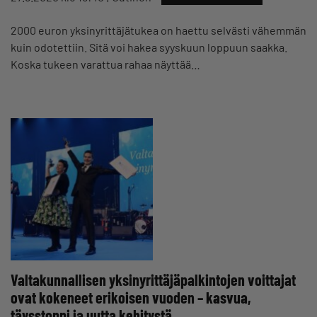
2000 euron yksinyrittäjätukea on haettu selvästi vähemmän
kuin odotettiin. Sitä voi hakea syyskuun loppuun saakka.
Koska tukeen varattua rahaa näyttää…
Valtakunnallisen yksinyrittäjäpalkintojen voittajat
ovat kokeneet erikoisen vuoden – kasvua,
täysstoppi ja uutta kehitystä