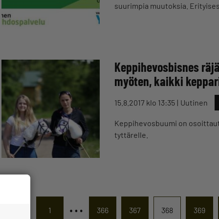
suurimpia muutoksia. Erityises
Keppihevosbisnes räjäh
myöten, kaikki keppa
15.8.2017 klo 13:35
Uutinen
Keppihevosbuumi on osoittautu
tyttärelle.
…
1
366
367
368
369