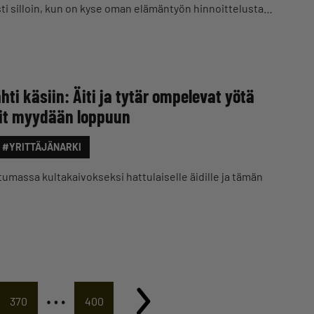
ti silloin, kun on kyse oman elämäntyön hinnoittelusta…
ti käsiin: Äiti ja tytär ompelevat yötä
rit myydään loppuun
#YRITTÄJÄNARKI
massa kultakaivokseksi hattulaiselle äidille ja tämän
…
370
400