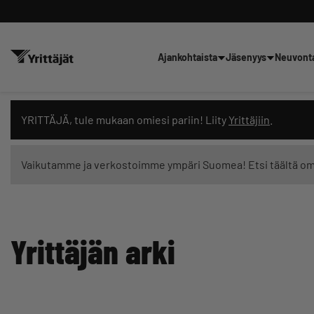
Ajankohtaista
Jäsenyys
Neuvont
Hae sivustolta tai kysy suoraan 
YRITTÄJÄ, tule mukaan omiesi pariin! Liity
Yrittäjiin
.
Vaikutamme ja verkostoimme ympäri Suomea! Etsi täältä o
Suodata hakutuloksia: näytä kaikki sisältö
Yrittäjän arki