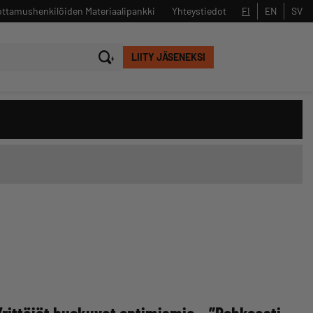
ttamushenkilöiden Materiaalipankki
Yhteystiedot
FI
EN
SV
LIITY JÄSENEKSI
Sulje
Hae