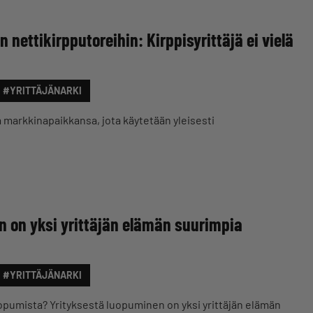
nettikirpputoreihin: Kirppisyrittäjä ei vielä
#YRITTÄJÄNARKI
arkkinapaikkansa, jota käytetään yleisesti
n on yksi yrittäjän elämän suurimpia
#YRITTÄJÄNARKI
uopumista? Yrityksestä luopuminen on yksi yrittäjän elämän