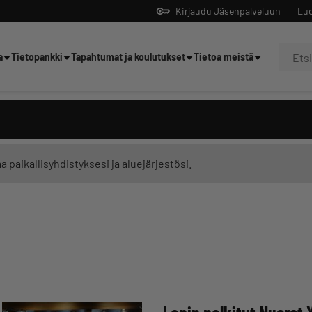
Kirjaudu Jäsenpalveluun
Luo
a
Tietopankki
Tapahtumat ja koulutukset
Tietoa meistä
Yrittäjien tekoälyltä
ma
paikallisyhdistyksesi
ja
aluejärjestösi
.