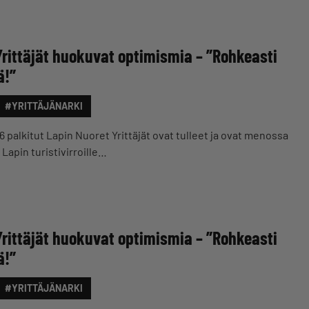
Yrittäjät huokuvat optimismia – ”Rohkeasti
ä!”
#YRITTÄJÄNARKI
6 palkitut Lapin Nuoret Yrittäjät ovat tulleet ja ovat menossa
Lapin turistivirroille…
Yrittäjät huokuvat optimismia – ”Rohkeasti
ä!”
#YRITTÄJÄNARKI