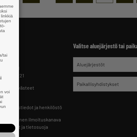
 haemme
iksi
linkkiä
 etujen
tö-
uta
Valitse aluejärjestö tai paik
/tai
tu
jät
Aluejärjestöt
 HELSINKI
 09 229 221
i
Paikallisyhdistykset
oste ja evästeet
en voi
set
ät
ai
ivun
ön yhteystiedot ja henkilöstö
jien sisäinen ilmoituskanava
an ohjeet ja tietosuoja