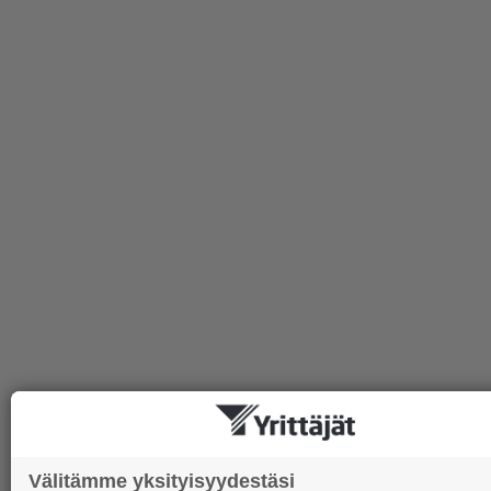
Välitämme yksityisyydestäsi