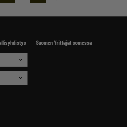
allisyhdistys
Suomen Yrittäjät somessa