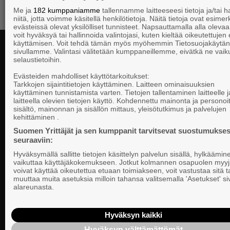
Me ja
182 kumppaniamme
tallennamme laitteeseesi tietoja ja/tai
niitä, jotta voimme käsitellä henkilötietoja. Näitä tietoja ovat esimerk
evästeissä olevat yksilölliset tunnisteet. Napsauttamalla alla olevaa 
voit hyväksyä tai hallinnoida valintojasi, kuten kieltää oikeutettujen
käyttämisen. Voit tehdä tämän myös myöhemmin Tietosuojakäytän
sivullamme. Valintasi välitetään kumppaneillemme, eivätkä ne vaik
selaustietoihin.
Yhteystiedot
Evästeiden mahdolliset käyttötarkoitukset:
Tarkkojen sijaintitietojen käyttäminen. Laitteen ominaisuuksien
käyttäminen tunnistamista varten. Tietojen tallentaminen laitteelle ja
laitteella olevien tietojen käyttö. Kohdennettu mainonta ja personoi
Suomen Yrittä
sisältö, mainonnan ja sisällön mittaus, yleisötutkimus ja palvelujen
Valtakunnallista, alueellista ja paikallista
PL 999, 00101
kehittäminen .
vaikuttamista pk-yrittäjien puolesta.
Puhelinvaihde
Suomen Yrittäjät ja sen kumppanit tarvitsevat suostumukses
seuraaviin:
Tietosuojasel
Hyväksymällä sallitte tietojen käsittelyn palvelun sisällä, hylkäämin
Evästeasetuk
vaikuttaa käyttäjäkokemukseen. Jotkut kolmannen osapuolen myyj
voivat käyttää oikeutettua etuaan toimiakseen, voit vastustaa sitä t
muuttaa muita asetuksia milloin tahansa valitsemalla 'Asetukset' s
Keskusjärjest
alareunasta.
Suomen Yrittä
Ilmoituskanav
Hyväksyn kaikki
Hyväksyn välttämättömät