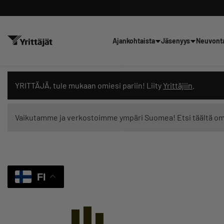
Ajankohtaista
Jäsenyys
Neuvont
Hae sivustolta tai kysy suoraan 
YRITTÄJÄ, tule mukaan omiesi pariin! Liity
Yrittäjiin
.
Vaikutamme ja verkostoimme ympäri Suomea! Etsi täältä o
Suodata hakutuloksia: näytä kaikki sisältö
FI