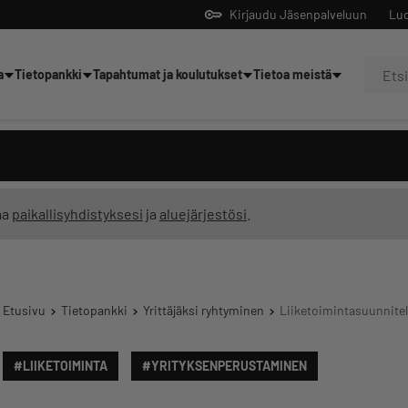
Kirjaudu Jäsenpalveluun
Luo
a
Tietopankki
Tapahtumat ja koulutukset
Tietoa meistä
Yrittäjien tekoälyltä
ma
paikallisyhdistyksesi
ja
aluejärjestösi
.
Etusivu
Tietopankki
Yrittäjäksi ryhtyminen
Liiketoimintasuunnite
#LIIKETOIMINTA
#YRITYKSENPERUSTAMINEN