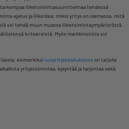
a tarkempaa liiketoimintasuunnitelmaa tehdessä
inta-ajatus ja liikeidea: miksi yritys on olemassa, mitä
yysiä voi tehdä muun muassa liiketoimintaympäristöstä
päätöstensä kriteereistä. Myös markkinointia voi
ilaisia: esimerkiksi
uusyrityskeskuksissa
on tarjolla
kallista yritystoimintaa, kysyntää ja tarjontaa sekä