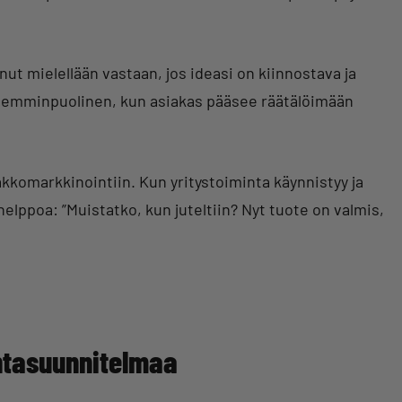
ut mielellään vastaan, jos ideasi on kiinnostava ja
molemminpuolinen, kun asiakas pääsee räätälöimään
komarkkinointiin. Kun yritystoiminta käynnistyy ja
elppoa: ”Muistatko, kun juteltiin? Nyt tuote on valmis,
intasuunnitelmaa