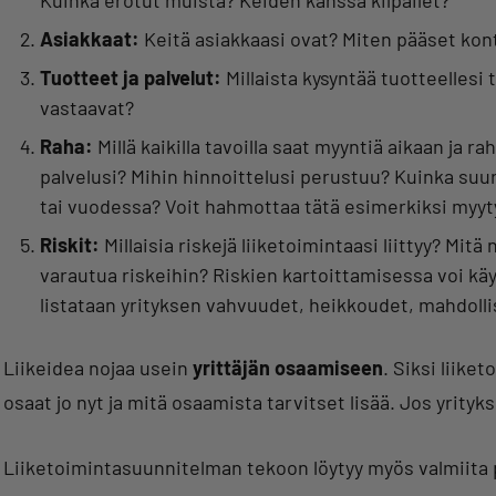
Kuinka erotut muista? Keiden kanssa kilpailet?
Asiakkaat:
Keitä asiakkaasi ovat? Miten pääset kon
Tuotteet ja palvelut:
Millaista kysyntää tuotteellesi
vastaavat?
Raha:
Millä kaikilla tavoilla saat myyntiä aikaan ja ra
palvelusi? Mihin hinnoittelusi perustuu? Kuinka suu
tai vuodessa? Voit hahmottaa tätä esimerkiksi myyt
Riskit:
Millaisia riskejä liiketoimintaasi liittyy? Mit
varautua riskeihin? Riskien kartoittamisessa voi kä
listataan yrityksen vahvuudet, heikkoudet, mahdolli
Liikeidea nojaa usein
yrittäjän osaamiseen
. Siksi liike
osaat jo nyt ja mitä osaamista tarvitset lisää. Jos yrity
Liiketoimintasuunnitelman tekoon löytyy myös valmiita 