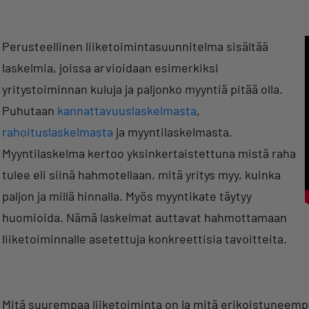
Perusteellinen liiketoimintasuunnitelma sisältää
laskelmia, joissa arvioidaan esimerkiksi
yritystoiminnan kuluja ja paljonko myyntiä pitää olla.
Puhutaan
kannattavuuslaskelmasta
,
rahoituslaskelmasta
ja myyntilaskelmasta.
Myyntilaskelma kertoo yksinkertaistettuna mistä raha
tulee eli siinä hahmotellaan, mitä yritys myy, kuinka
paljon ja millä hinnalla. Myös myyntikate täytyy
huomioida. Nämä laskelmat auttavat hahmottamaan
liiketoiminnalle asetettuja konkreettisia tavoitteita.
Mitä suurempaa liiketoiminta on ja mitä erikoistuneempa