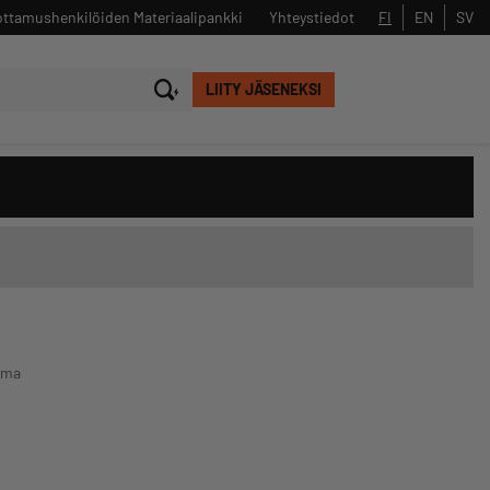
ttamushenkilöiden Materiaalipankki
Yhteystiedot
FI
EN
SV
LIITY JÄSENEKSI
Sulje
Hae
lma