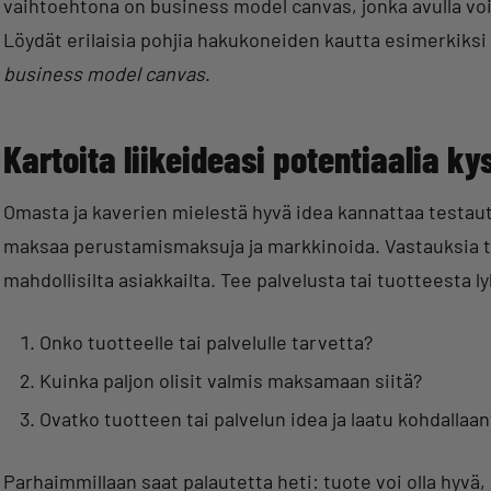
vaihtoehtona on business model canvas, jonka avulla voi
Löydät erilaisia pohjia hakukoneiden kautta esimerkiksi
business model canvas
.
Kartoita liikeideasi potentiaalia k
Omasta ja kaverien mielestä hyvä idea kannattaa testautta
maksaa perustamismaksuja ja markkinoida. Vastauksia tä
mahdollisilta asiakkailta. Tee palvelusta tai tuotteesta ly
Onko tuotteelle tai palvelulle tarvetta?
Kuinka paljon olisit valmis maksamaan siitä?
Ovatko tuotteen tai palvelun idea ja laatu kohdallaan
Parhaimmillaan saat palautetta heti: tuote voi olla hyvä, m