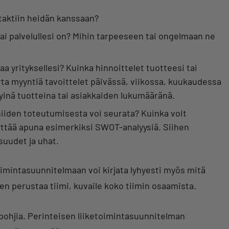
taktiin heidän kanssaan?
 tai palvelullesi on? Mihin tarpeeseen tai ongelmaan ne
haa yrityksellesi? Kuinka hinnoittelet tuotteesi tai
rta myyntiä tavoittelet päivässä, viikossa, kuukaudessa
yinä tuotteina tai asiakkaiden lukumääränä.
ä niiden toteutumisesta voi seurata? Kuinka voit
yttää apuna esimerkiksi SWOT-analyysiä. Siihen
suudet ja uhat.
toimintasuunnitelmaan voi kirjata lyhyesti myös mitä
ksen perustaa tiimi, kuvaile koko tiimin osaamista.
pohjia. Perinteisen liiketoimintasuunnitelman