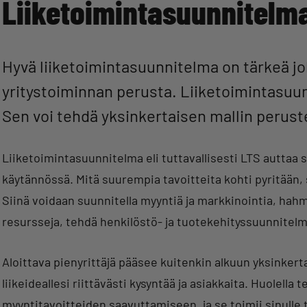
Liiketoimintasuunnitelm
Hyvä liiketoimintasuunnitelma on tärkeä joka
yritystoiminnan perusta. Liiketoimintasuun
Sen voi tehdä yksinkertaisen mallin perust
Liiketoimintasuunnitelma eli tuttavallisesti LTS auttaa 
käytännössä. Mitä suurempia tavoitteita kohti pyritään
Siinä voidaan suunnitella myyntiä ja markkinointia, hah
resursseja, tehdä henkilöstö- ja tuotekehityssuunnitelma
Aloittava pienyrittäjä pääsee kuitenkin alkuun yksinkerta
liikeideallesi riittävästi kysyntää ja asiakkaita. Huolell
myyntitavoitteiden saavuttamiseen, ja se toimii sinul