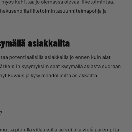
 myös kehittää jo olemassa olevaa liiketoimintaa.
 hakusanoilla liiketoimintasuunnitelmapohja ja
ysymällä asiakkailta
a potentiaalisilla asiakkailla jo ennen kuin alat
rkeisiin kysymyksiin saat kysymällä asiasta suoraan
hyt kuvaus ja kysy mahdollisilta asiakkailta:
?
utta pienillä viilauksilla se voi olla vielä parempi ja