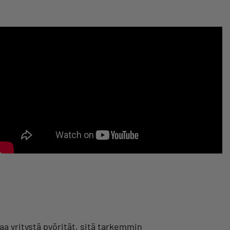
a yritystä pyörität, sitä tarkemmin