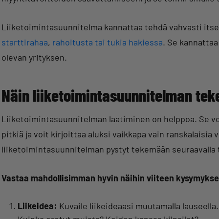
Liiketoimintasuunnitelma kannattaa tehdä vahvasti itse
starttirahaa
,
rahoitusta tai tukia hakiessa
. Se kannattaa
olevan yrityksen.
Näin liiketoimintasuunnitelman tek
Liiketoimintasuunnitelman laatiminen on helppoa. Se voi
pitkiä ja voit kirjoittaa aluksi vaikkapa vain ranskalaisi
liiketoimintasuunnitelman pystyt tekemään seuraavalla t
Vastaa mahdollisimman hyvin näihin viiteen kysymyks
Liikeidea:
Kuvaile liikeideaasi muutamalla lauseella. 