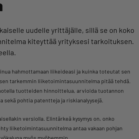
a
iselle uudelle yrittäjälle, sillä se on koko
nitelma kiteyttää yrityksesi tarkoituksen.
eella.
sinua hahmottamaan liikeideasi ja kuinka toteutat sen
, sen tarkemmin liiketoimintasuunnitelma pitää tehdä.
motella tuotteiden hinnoittelua, arvioida tuotannon
 sekä pohtia patentteja ja riskianalyysejä.
isellakin versiolla. Elintärkeä kysymys on, onko
a tehty liiketoimintasuunnitelma antaa vakaan pohjan
le työkaluna myös myöhemmin.