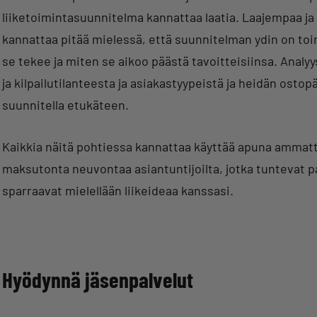
liiketoimintasuunnitelma kannattaa laatia. Laajempaa j
kannattaa pitää mielessä, että suunnitelman ydin on toim
se tekee ja miten se aikoo päästä tavoitteisiinsa. Anal
ja kilpailutilanteesta ja asiakastyypeistä ja heidän osto
suunnitella etukäteen.
Kaikkia näitä pohtiessa kannattaa käyttää apuna ammatt
maksutonta neuvontaa asiantuntijoilta, jotka tuntevat pai
sparraavat mielellään liikeideaa kanssasi.
Hyödynnä jäsenpalvelut