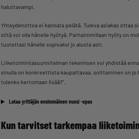
haluttavampi.
Yhteydenottoa ei kannata pelätä. Tuleva asiakas ottaa sin
siitä voi olla hänelle hyötyä. Parhaimmillaan hyöty on 
tuotettasi hänelle sopivaksi jo alusta asti.
Liiketoimintasuunnitelman tekemisen voi yhdistää ennak
sinulla on konkreettista kaupattavaa, soittaminen on jo h
tulenko kertomaan lisää?”.
Lataa yrittäjän ensimmäinen vuosi -opas
Kun tarvitset tarkempaa liiketoim