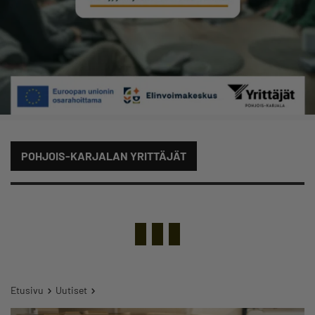
POHJOIS-KARJALAN YRITTÄJÄT
Etusivu
Uutiset