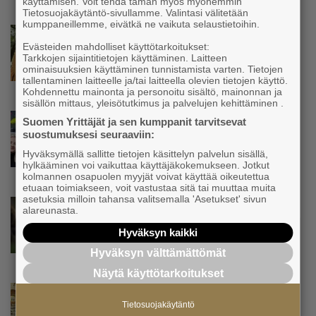
käyttämisen. Voit tehdä tämän myös myöhemmin
oppinut kestämään myös yrittäjyyteen
Tietosuojakäytäntö-sivullamme. Valintasi välitetään
kuuluvaa epävarmuutta”
kumppaneillemme, eivätkä ne vaikuta selaustietoihin.
Uutinen
Evästeiden mahdolliset käyttötarkoitukset:
Siivousyrittäjän työntekijä joutuu
Tarkkojen sijaintitietojen käyttäminen. Laitteen
matkustamaan yli 300 kilometriä
ominaisuuksien käyttäminen tunnistamista varten. Tietojen
suorittaakseen ajokortin – ”Ei aja syrjäseudun
tallentaminen laitteelle ja/tai laitteella olevien tietojen käyttö.
etua”
Kohdennettu mainonta ja personoitu sisältö, mainonnan ja
sisällön mittaus, yleisötutkimus ja palvelujen kehittäminen .
Uutinen
Suomen Yrittäjät ja sen kumppanit tarvitsevat
suostumuksesi seuraaviin:
Isät opettelevat kampauksia oluen äärellä –
Voimamiehen lettivideot poikivat yrittäjälle
Hyväksymällä sallitte tietojen käsittelyn palvelun sisällä,
satoja yhteydenottoja
hylkääminen voi vaikuttaa käyttäjäkokemukseen. Jotkut
kolmannen osapuolen myyjät voivat käyttää oikeutettua
etuaan toimiakseen, voit vastustaa sitä tai muuttaa muita
asetuksia milloin tahansa valitsemalla 'Asetukset' sivun
Uutinen
alareunasta.
Koneyrittäjät: Lainsäädännössä ”villisian
Hyväksyn kaikki
mentävä porsaanreikä” – ”Rajoitusten
vahingot eivät voi jäädä vain yksittäisen
Hyväksyn välttämättömät
yrittäjän harteille”
Näytä käyttötarkoitukset
Uutinen
Tietosuojakäytäntö
Yrittäjien Mikael Pentikäiseltä YEL-varoitus