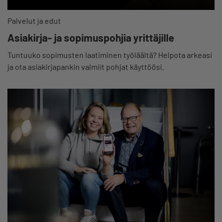
Palvelut ja edut
Asiakirja- ja sopimuspohjia yrittäjille
Tuntuuko sopimusten laatiminen työläältä? Helpota arkeasi
ja ota asiakirjapankin valmiit pohjat käyttöösi.