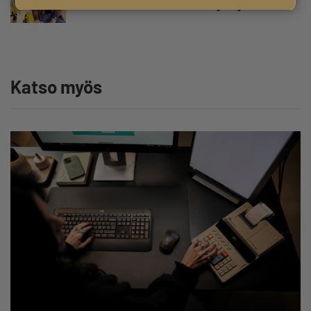
hallitukselle: ”Voi tulla ikävä yllätys”
Katso myös