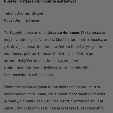
Nuorten Yrittäjien toimikunta esittäytyy!
Teksti: Joonas Hiltunen
Kuva: Jemina Tiainen
Yrittäjyyden palo on ollut
Jessica Honkasen
(27) arjessa jo
neljän vuoden ajan. Nuoresta iästään huolimatta Jessica on
yrittänyt jo ammattiopinnoista lähtien Celo NY-yrityksen
muodossa, päätuotteenaan ihmisten ja eläinten puu-
uurnat. Nykyään Jessica keskittyy edelleen
tradenomiopintojensa kyljessä uurnien työstöön
Hammaslahden työpajallaan.
Päämateriaalina Karjalan Kelon käytössä on puu, mutta
myös savi tekee tuloaan. Yleisimmät materiaalit ovat koivu
ja mänty. Helmikuussa 2021 perustetun yrityksen selkeät
vahvuudet ovat omalaatuinen ja erottuva tuotevalikoima,