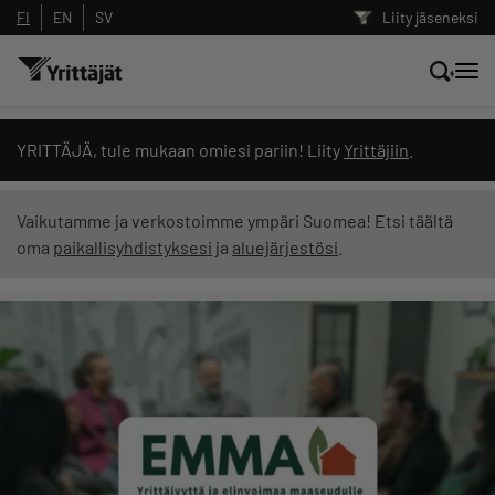
FI
EN
SV
Liity jäseneksi
Hae sivustolta tai kysy suoraan
YRITTÄJÄ, tule mukaan omiesi pariin! Liity
Yrittäjiin
.
Yrittäjien tekoälyltä
Vaikutamme ja verkostoimme ympäri Suomea! Etsi täältä
oma
paikallisyhdistyksesi
ja
aluejärjestösi
.
Hae
Suodata hakutuloksia: näytä kaikki sisältö