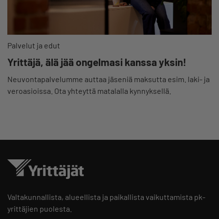
Palvelut ja edut
Yrittäjä, älä jää ongelmasi kanssa yksin!
Neuvontapalvelumme auttaa jäseniä maksutta esim. laki- ja
veroasioissa. Ota yhteyttä matalalla kynnyksellä.
Valtakunnallista, alueellista ja paikallista vaikuttamista pk-
yrittäjien puolesta.