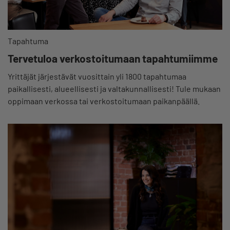
Tapahtuma
Tervetuloa verkostoitumaan tapahtumiimme
Yrittäjät järjestävät vuosittain yli 1800 tapahtumaa
paikallisesti, alueellisesti ja valtakunnallisesti! Tule mukaan
oppimaan verkossa tai verkostoitumaan paikanpäällä.