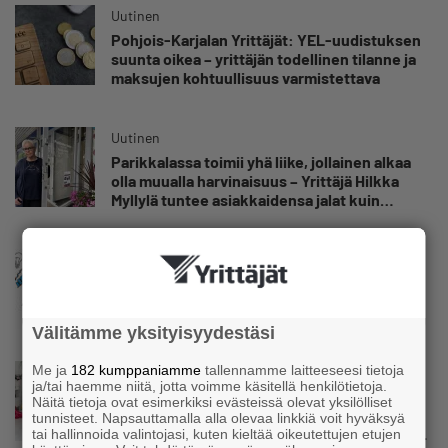
Uutinen
Pohjois-Karjalan Yrittäjät: YEL-uudistuksen
suunta oikea – yrittäjän todellinen tilanne ja
maksujen kohtuullisuus varmistettava
Uutinen
Parikkalassa toimii yhä liike, jollainen alkaa
olla muualla harvinaisuus – Yrittäjä Hilkka
Myllylä tuntee asiakkaidensa jalat kuin
omansa
Uutinen
Nämä yritykset nousivat AAA-luokkaan –
Katso lista
Välitämme yksityisyydestäsi
Me ja
182 kumppaniamme
tallennamme laitteeseesi tietoja
Uutinen
ja/tai haemme niitä, jotta voimme käsitellä henkilötietoja.
Kolmesta syövästä, uupumuksista ja
Näitä tietoja ovat esimerkiksi evästeissä olevat yksilölliset
syömishäiriöstä selvinnyt Mira Rinne: ”Kun
tunnisteet. Napsauttamalla alla olevaa linkkiä voit hyväksyä
olen katsonut useasti kuolemaa silmiin, olen
tai hallinnoida valintojasi, kuten kieltää oikeutettujen etujen