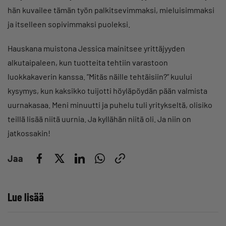
hän kuvailee tämän työn palkitsevimmaksi, mieluisimmaksi
ja itselleen sopivimmaksi puoleksi.
Hauskana muistona Jessica mainitsee yrittäjyyden
alkutaipaleen, kun tuotteita tehtiin varastoon
luokkakaverin kanssa. ”Mitäs näille tehtäisiin?” kuului
kysymys, kun kaksikko tuijotti höyläpöydän pään valmista
uurnakasaa. Meni minuutti ja puhelu tuli yritykseltä, olisiko
teillä lisää niitä uurnia. Ja kyllähän niitä oli. Ja niin on
jatkossakin!
Jaa
Lue lisää