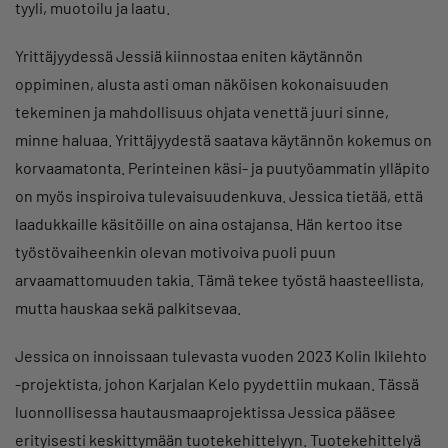
tyyli, muotoilu ja laatu.
Yrittäjyydessä Jessiä kiinnostaa eniten käytännön
oppiminen, alusta asti oman näköisen kokonaisuuden
tekeminen ja mahdollisuus ohjata venettä juuri sinne,
minne haluaa. Yrittäjyydestä saatava käytännön kokemus on
korvaamatonta. Perinteinen käsi- ja puutyöammatin ylläpito
on myös inspiroiva tulevaisuudenkuva. Jessica tietää, että
laadukkaille käsitöille on aina ostajansa. Hän kertoo itse
työstövaiheenkin olevan motivoiva puoli puun
arvaamattomuuden takia. Tämä tekee työstä haasteellista,
mutta hauskaa sekä palkitsevaa.
Jessica on innoissaan tulevasta vuoden 2023 Kolin Ikilehto
-projektista, johon Karjalan Kelo pyydettiin mukaan. Tässä
luonnollisessa hautausmaaprojektissa Jessica pääsee
erityisesti keskittymään tuotekehittelyyn. Tuotekehittelyä