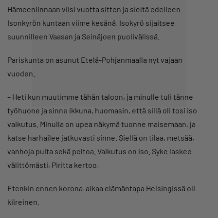
Hämeenlinnaan viisi vuotta sitten ja sieltä edelleen
Isonkyrön kuntaan viime kesänä. Isokyrö sijaitsee
suunnilleen Vaasan ja Seinäjoen puolivälissä.
Pariskunta on asunut Etelä-Pohjanmaalla nyt vajaan
vuoden.
–
Heti kun muutimme tähän taloon, ja minulle tuli tänne
työhuone ja sinne ikkuna, huomasin, että sillä oli tosi iso
vaikutus. Minulla on upea näkymä tuonne maisemaan, ja
katse harhailee jatkuvasti sinne. Siellä on tilaa, metsää,
vanhoja puita sekä peltoa. Vaikutus on iso. Syke laskee
välittömästi, Piritta kertoo.
Etenkin ennen korona-aikaa elämäntapa Helsingissä oli
kiireinen.