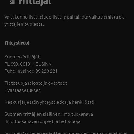
Valtakunnallista, alueellista ja paikallista vaikuttamista pk-
yrittäjien puolesta.
Yhteystiedot
Suomen Yrittäjät
PL 999, 00101 HELSINKI
Puhelinvaihde 09 229 221
Tietosuojaseloste ja evästeet
Evästeasetukset
Keskusjärjestön yhteystiedot ja henkilöstö
Suomen Yrittäjien sisäinen ilmoituskanava
Ilmoituskanavan ohjeet ja tietosuoja
Suomen Yrittäjien vaikuttamistoiminnan tietosuojaseloste