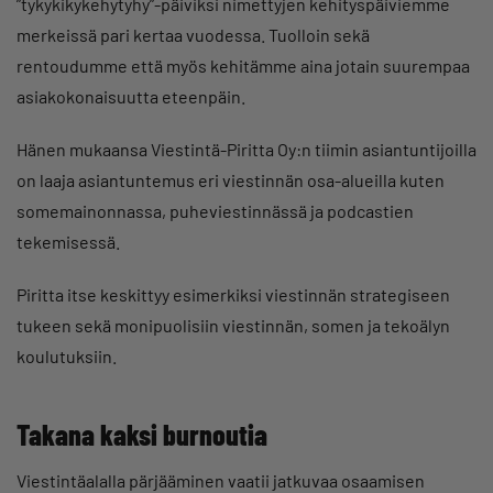
”tykykikykehytyhy”-päiviksi nimettyjen kehityspäiviemme
merkeissä pari kertaa vuodessa. Tuolloin sekä
rentoudumme että myös kehitämme aina jotain suurempaa
asiakokonaisuutta eteenpäin.
Hänen mukaansa Viestintä-Piritta Oy:n tiimin asiantuntijoilla
on laaja asiantuntemus eri viestinnän osa-alueilla kuten
somemainonnassa, puheviestinnässä ja podcastien
tekemisessä.
Piritta itse keskittyy esimerkiksi viestinnän strategiseen
tukeen sekä monipuolisiin viestinnän, somen ja tekoälyn
koulutuksiin.
Takana kaksi burnoutia
Viestintäalalla pärjääminen vaatii jatkuvaa osaamisen