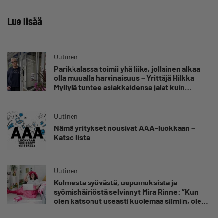
Lue lisää
Uutinen
Parikkalassa toimii yhä liike, jollainen alkaa
olla muualla harvinaisuus – Yrittäjä Hilkka
Myllylä tuntee asiakkaidensa jalat kuin
omansa
Uutinen
Nämä yritykset nousivat AAA-luokkaan –
Katso lista
Uutinen
Kolmesta syövästä, uupumuksista ja
syömishäiriöstä selvinnyt Mira Rinne: ”Kun
olen katsonut useasti kuolemaa silmiin, olen
oppinut kestämään myös yrittäjyyteen