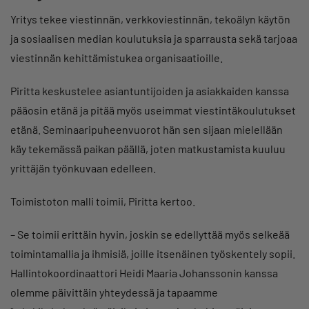
Yritys tekee viestinnän, verkkoviestinnän, tekoälyn käytön
ja sosiaalisen median koulutuksia ja sparrausta sekä tarjoaa
viestinnän kehittämistukea organisaatioille.
Piritta keskustelee asiantuntijoiden ja asiakkaiden kanssa
pääosin etänä ja pitää myös useimmat viestintäkoulutukset
etänä. Seminaaripuheenvuorot hän sen sijaan mielellään
käy tekemässä paikan päällä, joten matkustamista kuuluu
yrittäjän työnkuvaan edelleen.
Toimistoton malli toimii, Piritta kertoo.
–
Se toimii erittäin hyvin, joskin se edellyttää myös selkeää
toimintamallia ja ihmisiä, joille itsenäinen työskentely sopii.
Hallintokoordinaattori Heidi Maaria Johanssonin kanssa
olemme päivittäin yhteydessä ja tapaamme