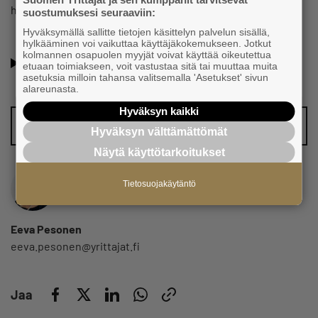
hiihtoladut löytyvät talvella läheltä.
suostumuksesi seuraaviin:
Hyväksymällä sallitte tietojen käsittelyn palvelun sisällä,
hylkääminen voi vaikuttaa käyttäjäkokemukseen. Jotkut
Oletko jo Suomen Yrittäjien jäsen? Lue lisää jäsenyyden
kolmannen osapuolen myyjät voivat käyttää oikeutettua
etuaan toimiakseen, voit vastustaa sitä tai muuttaa muita
eduista ja hyödyistä!
asetuksia milloin tahansa valitsemalla 'Asetukset' sivun
alareunasta.
Hyväksyn kaikki
Vinkkaa meille juttuaihe!
Hyväksyn välttämättömät
Näytä käyttötarkoitukset
Tietosuojakäytäntö
Eeva Pesonen
eeva.pesonen@yrittajat.fi
Jaa