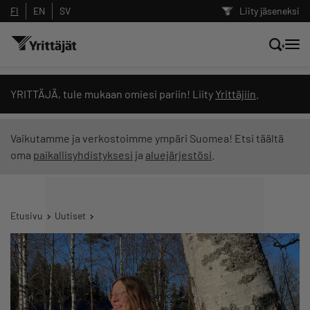
FI
EN
SV
Liity jäseneksi
Hae sivustolta tai kysy suoraan
YRITTÄJÄ, tule mukaan omiesi pariin! Liity
Yrittäjiin
.
Yrittäjien tekoälyltä
Vaikutamme ja verkostoimme ympäri Suomea! Etsi täältä
oma
paikallisyhdistyksesi
ja
aluejärjestösi
.
Hae
Suodata hakutuloksia: näytä kaikki sisältö
Etusivu
Uutiset