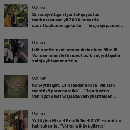
kuuluvaa epävarmuutta”
Uutinen
Siivousyrittäjän työntekijä joutuu
matkustamaan yli 300 kilometriä
suorittaakseen ajokortin – ”Ei aja syrjäseudun
etua”
Uutinen
Isät opettelevat kampauksia oluen äärellä –
Voimamiehen lettivideot poikivat yrittäjälle
satoja yhteydenottoja
Uutinen
Koneyrittäjät: Lainsäädännössä ”villisian
mentävä porsaanreikä” – ”Rajoitusten
vahingot eivät voi jäädä vain yksittäisen
yrittäjän harteille”
Uutinen
Yrittäjien Mikael Pentikäiseltä YEL-varoitus
hallitukselle: ”Voi tulla ikävä yllätys”