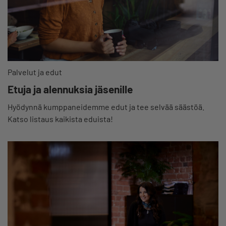
Palvelut ja edut
Etuja ja alennuksia jäsenille
Hyödynnä kumppaneidemme edut ja tee selvää säästöä.
Katso listaus kaikista eduista!