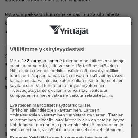
Nyt asuinpaikka on kuin oma keidas, mutta silti lähellä
kaikkea tarvittavaa ja palveluita. Tämä mahdollistaa Piritalle
aktiivisen elämäntavan ja monipuoliset harrastukset.
–
Aiemmassa elämässä elin koko ajan siellä stressin
Välitämme yksityisyydestäsi
ylärajalla enkä osannut tunnistaa mistä jarruttaa tai mitä
Me ja
182 kumppaniamme
tallennamme laitteeseesi tietoja
menoja vähentää, Piritta sanoo.
ja/tai haemme niitä, jotta voimme käsitellä henkilötietoja.
Näitä tietoja ovat esimerkiksi evästeissä olevat yksilölliset
tunnisteet. Napsauttamalla alla olevaa linkkiä voit hyväksyä
Käsityöharrastukset, jotka olivat jääneet vähemmälle
tai hallinnoida valintojasi, kuten kieltää oikeutettujen etujen
käyttämisen. Voit tehdä tämän myös myöhemmin
huomiolle kaupunkiaikana, ovat maalla aktivoituneet.
Tietosuojakäytäntö-sivullamme. Valintasi välitetään
kumppaneillemme, eivätkä ne vaikuta selaustietoihin.
– Olen käynyt vuoden mittaan lukuisilla käsityökursseilla
Evästeiden mahdolliset käyttötarkoitukset:
Taitokeskus Villavintillä, hän kertoo.
Tarkkojen sijaintitietojen käyttäminen. Laitteen
ominaisuuksien käyttäminen tunnistamista varten. Tietojen
tallentaminen laitteelle ja/tai laitteella olevien tietojen käyttö.
Paikallisella kuntosalilla on puolestaan tarjolla monipuolisia
Kohdennettu mainonta ja personoitu sisältö, mainonnan ja
sisällön mittaus, yleisötutkimus ja palvelujen kehittäminen .
liikuntamuotoja kuten joogaa ja crosstrainingia. Myös
Suomen Yrittäjät ja sen kumppanit tarvitsevat