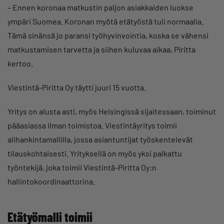
–
Ennen koronaa matkustin paljon asiakkaiden luokse
ympäri Suomea. Koronan myötä etätyöstä tuli normaalia.
Tämä sinänsä jo paransi työhyvinvointia, koska se vähensi
matkustamisen tarvetta ja siihen kuluvaa aikaa, Piritta
kertoo.
Viestintä-Piritta Oy täytti juuri 15 vuotta.
Yritys on alusta asti, myös Helsingissä sijaitessaan, toiminut
pääasiassa ilman toimistoa. Viestintäyritys toimii
alihankintamallilla, jossa asiantuntijat työskentelevät
tilauskohtaisesti. Yrityksellä on myös yksi palkattu
työntekijä, joka toimii Viestintä-Piritta Oy:n
hallintokoordinaattorina.
Etätyömalli toimii