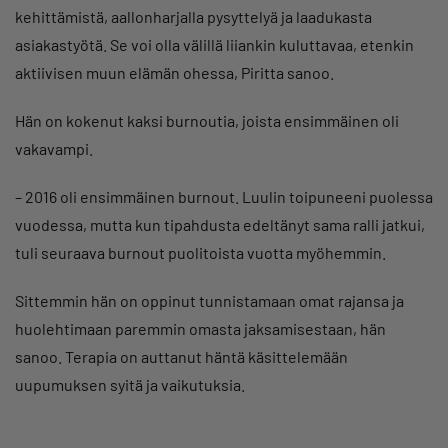
kehittämistä, aallonharjalla pysyttelyä ja laadukasta
asiakastyötä. Se voi olla välillä liiankin kuluttavaa, etenkin
aktiivisen muun elämän ohessa, Piritta sanoo.
Hän on kokenut kaksi burnoutia, joista ensimmäinen oli
vakavampi.
–
2016 oli ensimmäinen burnout. Luulin toipuneeni puolessa
vuodessa, mutta kun tipahdusta edeltänyt sama ralli jatkui,
tuli seuraava burnout puolitoista vuotta myöhemmin.
Sittemmin hän on oppinut tunnistamaan omat rajansa ja
huolehtimaan paremmin omasta jaksamisestaan, hän
sanoo. Terapia on auttanut häntä käsittelemään
uupumuksen syitä ja vaikutuksia.