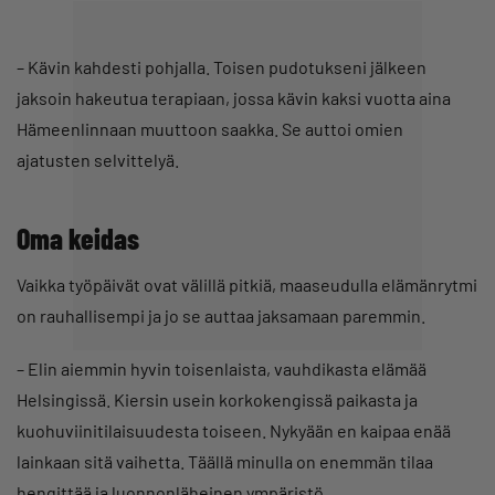
–
Kävin kahdesti pohjalla. Toisen pudotukseni jälkeen
jaksoin hakeutua terapiaan, jossa kävin kaksi vuotta aina
Hämeenlinnaan muuttoon saakka. Se auttoi omien
ajatusten selvittelyä.
Oma keidas
Vaikka työpäivät ovat välillä pitkiä, maaseudulla elämänrytmi
on rauhallisempi ja jo se auttaa jaksamaan paremmin.
– Elin aiemmin hyvin toisenlaista, vauhdikasta elämää
Helsingissä. Kiersin usein korkokengissä paikasta ja
kuohuviinitilaisuudesta toiseen. Nykyään en kaipaa enää
lainkaan sitä vaihetta. Täällä minulla on enemmän tilaa
hengittää ja luonnonläheinen ympäristö.