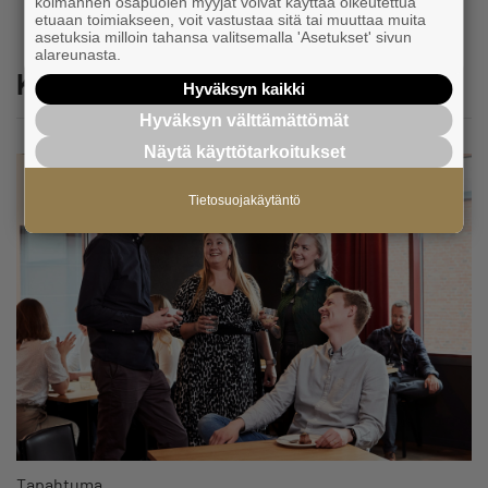
kolmannen osapuolen myyjät voivat käyttää oikeutettua
etuaan toimiakseen, voit vastustaa sitä tai muuttaa muita
asetuksia milloin tahansa valitsemalla 'Asetukset' sivun
alareunasta.
Katso myös
Hyväksyn kaikki
Hyväksyn välttämättömät
Näytä käyttötarkoitukset
Tietosuojakäytäntö
Tapahtuma