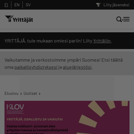
FI
EN
SV
Liity jäseneksi
Hae sivustolta tai kysy suoraan
YRITTÄJÄ, tule mukaan omiesi pariin! Liity
Yrittäjiin
.
Yrittäjien tekoälyltä
Vaikutamme ja verkostoimme ympäri Suomea! Etsi täältä
oma
paikallisyhdistyksesi
ja
aluejärjestösi
.
Hae
Suodata hakutuloksia: näytä kaikki sisältö
Etusivu
Uutiset