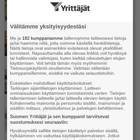
Yrittäjien Mikael Pentikäiseltä YEL-varoitus
hallitukselle: ”Voi tulla ikävä yllätys”
Välitämme yksityisyydestäsi
Uutinen
Me ja
182 kumppaniamme
tallennamme laitteeseesi tietoja
Matti Korvela on yrittäjänä harvinaisuus:
ja/tai haemme niitä, jotta voimme käsitellä henkilötietoja.
”Asiakkainani on eturivin muusikoita niin
Näitä tietoja ovat esimerkiksi evästeissä olevat yksilölliset
tunnisteet. Napsauttamalla alla olevaa linkkiä voit hyväksyä
Euroopasta kuin Yhdysvalloistakin”
tai hallinnoida valintojasi, kuten kieltää oikeutettujen etujen
käyttämisen. Voit tehdä tämän myös myöhemmin
Tietosuojakäytäntö-sivullamme. Valintasi välitetään
Uutinen
kumppaneillemme, eivätkä ne vaikuta selaustietoihin.
”Herättävät kysymyksen, mikä meitä
Evästeiden mahdolliset käyttötarkoitukset:
suomalaisia vaivaa” – Yrittäjien
Tarkkojen sijaintitietojen käyttäminen. Laitteen
toimitusjohtaja hätkähti
ominaisuuksien käyttäminen tunnistamista varten. Tietojen
sairauspoissaolotilastoa
tallentaminen laitteelle ja/tai laitteella olevien tietojen käyttö.
Kohdennettu mainonta ja personoitu sisältö, mainonnan ja
sisällön mittaus, yleisötutkimus ja palvelujen kehittäminen .
Uutinen
Suomen Yrittäjät ja sen kumppanit tarvitsevat
Tämä erottaa suomalaiset pk-yritykset
suostumuksesi seuraaviin:
euroalueesta ja Ruotsista −
”Säästäväisyydestä tehty hyve”
Hyväksymällä sallitte tietojen käsittelyn palvelun sisällä,
hylkääminen voi vaikuttaa käyttäjäkokemukseen. Jotkut