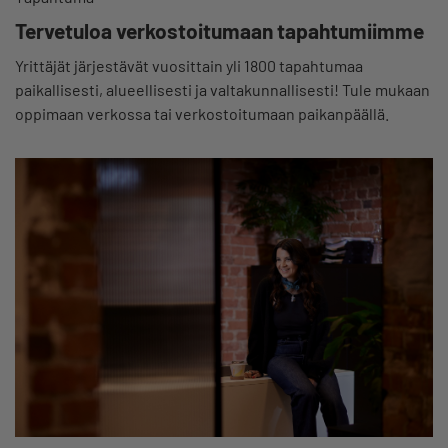
Tervetuloa verkostoitumaan tapahtumiimme
Yrittäjät järjestävät vuosittain yli 1800 tapahtumaa
paikallisesti, alueellisesti ja valtakunnallisesti! Tule mukaan
oppimaan verkossa tai verkostoitumaan paikanpäällä.