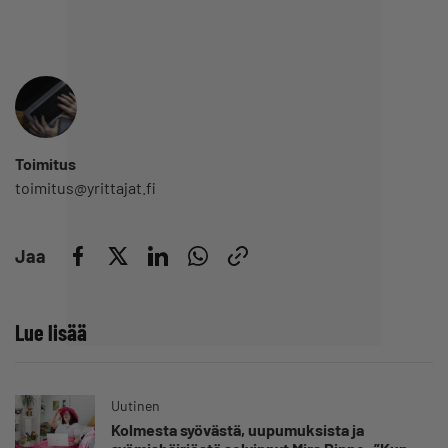
Toimitus
toimitus@yrittajat.fi
Jaa
Lue lisää
Uutinen
Kolmesta syövästä, uupumuksista ja