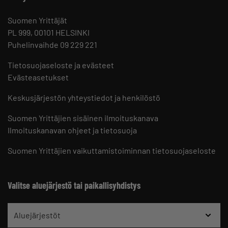
Suomen Yrittäjät
PL 999, 00101 HELSINKI
Puhelinvaihde 09 229 221
Tietosuojaseloste ja evästeet
Evästeasetukset
Keskusjärjestön yhteystiedot ja henkilöstö
Suomen Yrittäjien sisäinen ilmoituskanava
Ilmoituskanavan ohjeet ja tietosuoja
Suomen Yrittäjien vaikuttamistoiminnan tietosuojaseloste
Valitse aluejärjestö tai paikallisyhdistys
Aluejärjestöt