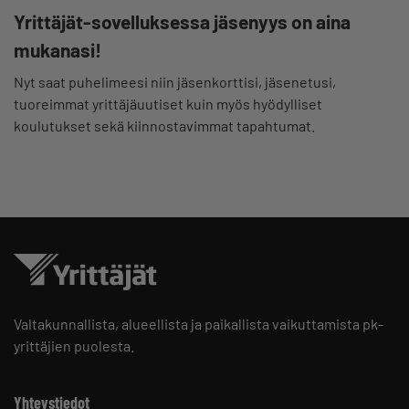
Yrittäjät-sovelluksessa jäsenyys on aina
mukanasi!
Nyt saat puhelimeesi niin jäsenkorttisi, jäsenetusi,
tuoreimmat yrittäjäuutiset kuin myös hyödylliset
koulutukset sekä kiinnostavimmat tapahtumat.
Valtakunnallista, alueellista ja paikallista vaikuttamista pk-
yrittäjien puolesta.
Yhteystiedot