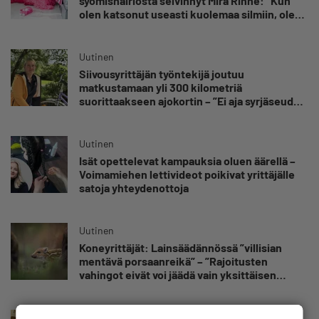
syömishäiriöstä selvinnyt Mira Rinne: ”Kun
olen katsonut useasti kuolemaa silmiin, olen
oppinut kestämään myös yrittäjyyteen
kuuluvaa epävarmuutta”
Uutinen
Siivousyrittäjän työntekijä joutuu
matkustamaan yli 300 kilometriä
suorittaakseen ajokortin – ”Ei aja syrjäseudun
etua”
Uutinen
Isät opettelevat kampauksia oluen äärellä –
Voimamiehen lettivideot poikivat yrittäjälle
satoja yhteydenottoja
Uutinen
Koneyrittäjät: Lainsäädännössä ”villisian
mentävä porsaanreikä” – ”Rajoitusten
vahingot eivät voi jäädä vain yksittäisen
yrittäjän harteille”
Uutinen