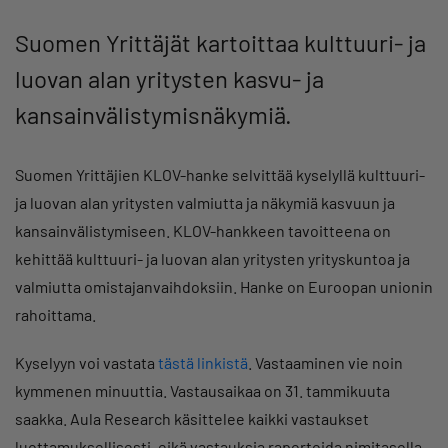
Suomen Yrittäjät kartoittaa kulttuuri- ja
luovan alan yritysten kasvu- ja
kansainvälistymisnäkymiä.
Suomen Yrittäjien KLOV-hanke selvittää kyselyllä kulttuuri-
ja luovan alan yritysten valmiutta ja näkymiä kasvuun ja
kansainvälistymiseen. KLOV-hankkeen tavoitteena on
kehittää kulttuuri- ja luovan alan yritysten yrityskuntoa ja
valmiutta omistajanvaihdoksiin. Hanke on Euroopan unionin
rahoittama.
Kyselyyn voi vastata
tästä linkistä
. Vastaaminen vie noin
kymmenen minuuttia. Vastausaikaa on 31. tammikuuta
saakka. Aula Research käsittelee kaikki vastaukset
luottamuksellisesti, eikä vastauksia raportoida nimitasolla.