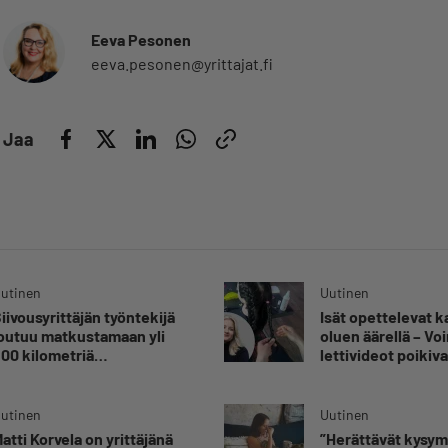
Eeva Pesonen
eeva.pesonen@yrittajat.fi
Jaa
utinen
Uutinen
iivousyrittäjän työntekijä
Isät opettelevat 
outuu matkustamaan yli
oluen äärellä – V
00 kilometriä
lettivideot poikiva
uorittaakseen ajokortin –
yrittäjälle satoja
Ei aja syrjäseudun etua”
yhteydenottoja
utinen
Uutinen
atti Korvela on yrittäjänä
”Herättävät kysy