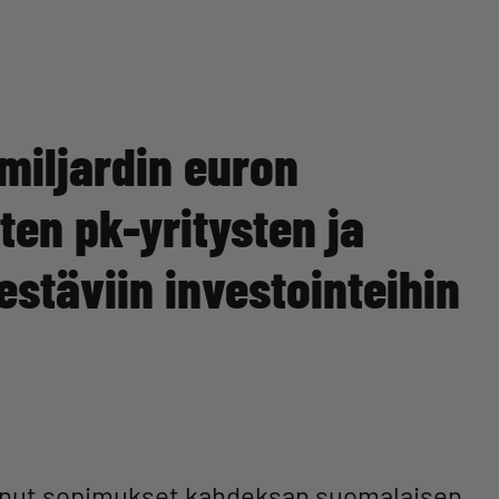
miljardin euron
en pk-yritysten ja
stäviin investointeihin
minut sopimukset kahdeksan suomalaisen