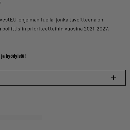
n.
estEU-ohjelman tuella, jonka tavoitteena on
n poliittisiin prioriteetteihin vuosina 2021–2027,
 ja hyödyistä!