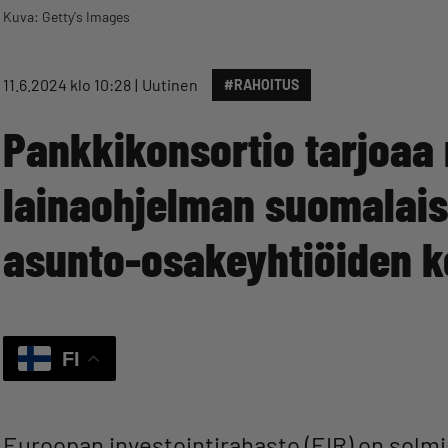
Kuva: Getty's Images
11.6.2024 klo 10:28
Uutinen
#RAHOITUS
Pankkikonsortio tarjoaa 
lainaohjelman suomalaist
asunto-osakeyhtiöiden ke
FI
Euroopan investointirahasto (EIR) on sol