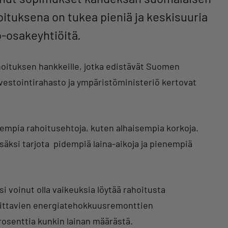
oituksena on tukea pieniä ja keskisuuria
o-osakeyhtiöitä.
hoituksen hankkeille, jotka edistävät Suomen
vestointirahasto ja ympäristöministeriö kertovat
empia rahoitusehtoja, kuten alhaisempia korkoja.
säksi tarjota pidempiä laina-aikoja ja pienempiä
isi voinut olla vaikeuksia löytää rahoitusta
rvittavien energiatehokkuusremonttien
rosenttia kunkin lainan määrästä.