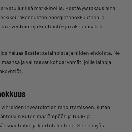
tervetullut lisä markkinoille. Kestävyystakauslaina
imerkiksi rakennusten energiatehokkuuteen ja
a investointeja kiinteistö- ja rakennusalalla,
jos haluaa lisätietoa lainoista ja niiden ehdoista. Ne
maansa ja valitsevat kohderyhmät, joille lainoja
akeyhtiöt.
ehokkuus
n vihreiden investointien rahoittamiseen, kuten
hteisiin kuten maalämpöön ja tuuli- ja
sähköautoihin ja kiertotalouteen. Se on myös