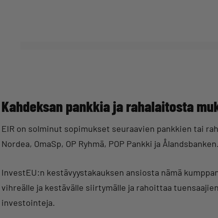
Kahdeksan pankkia ja rahalaitosta mu
EIR on solminut sopimukset seuraavien pankkien tai rah
Nordea, OmaSp, OP Ryhmä, POP Pankki ja Ålandsbanken
InvestEU:n kestävyystakauksen ansiosta nämä kumppan
vihreälle ja kestävälle siirtymälle ja rahoittaa tuensaajien
investointeja.