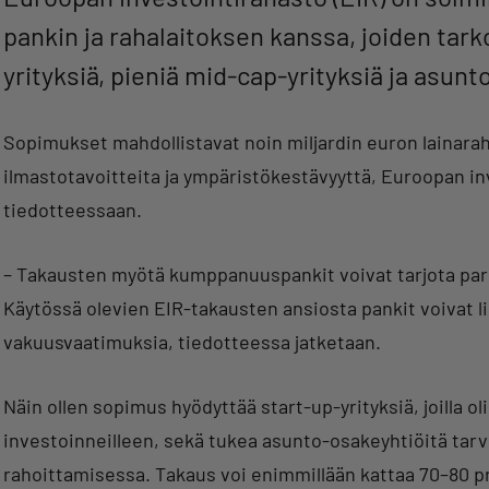
pankin ja rahalaitoksen kanssa, joiden tark
yrityksiä, pieniä mid-cap-yrityksiä ja asunt
Sopimukset mahdollistavat noin miljardin euron lainara
ilmastotavoitteita ja ympäristökestävyyttä, Euroopan in
tiedotteessaan.
– Takausten myötä kumppanuuspankit voivat tarjota par
Käytössä olevien EIR-takausten ansiosta pankit voivat li
vakuusvaatimuksia, tiedotteessa jatketaan.
Näin ollen sopimus hyödyttää start-up-yrityksiä, joilla ol
investoinneilleen, sekä tukea asunto-osakeyhtiöitä ta
rahoittamisessa. Takaus voi enimmillään kattaa 70–80 p