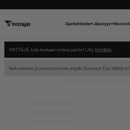
Ajankohtaista
Jäsenyys
Neuvont
Hae sivustolta tai kysy suoraan 
YRITTÄJÄ, tule mukaan omiesi pariin! Liity
Yrittäjiin
.
Vaikutamme ja verkostoimme ympäri Suomea! Etsi täältä o
Suodata hakutuloksia: näytä kaikki sisältö