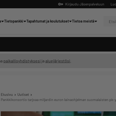
Kirjaudu Jäsenpalveluun
Luo
a
Tietopankki
Tapahtumat ja koulutukset
Tietoa meistä
Yrittäjien tekoälyltä
ma
paikallisyhdistyksesi
ja
aluejärjestösi
.
Etusivu
Uutiset
Pankkikonsortio tarjoaa miljardin euron lainaohjelman suomalaisten pk-y