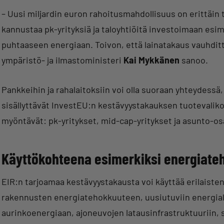
– Uusi miljardin euron rahoitusmahdollisuus on erittäin 
kannustaa pk-yrityksiä ja taloyhtiöitä investoimaan es
puhtaaseen energiaan. Toivon, että lainatakaus vauhditta
ympäristö- ja ilmastoministeri
Kai Mykkänen
sanoo.
Pankkeihin ja rahalaitoksiin voi olla suoraan yhteydessä, 
sisällyttävät InvestEU:n kestävyystakauksen tuotevalikoi
myöntävät: pk-yritykset, mid-cap-yritykset ja asunto-os
Käyttökohteena esimerkiksi energiat
EIR:n tarjoamaa kestävyystakausta voi käyttää erilaiste
rakennusten energiatehokkuuteen, uusiutuviin energialä
aurinkoenergiaan, ajoneuvojen latausinfrastruktuuriin, 