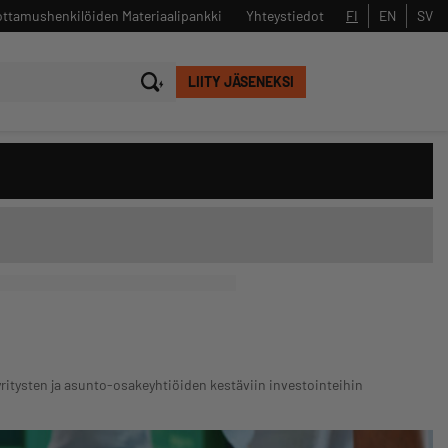
ttamushenkilöiden Materiaalipankki
Yhteystiedot
FI
EN
SV
LIITY JÄSENEKSI
Sulje
Hae
ritysten ja asunto-osakeyhtiöiden kestäviin investointeihin