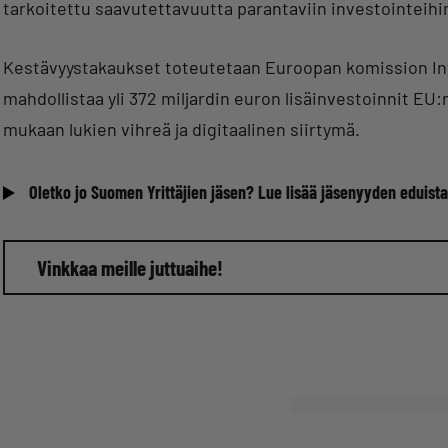
tarkoitettu saavutettavuutta parantaviin investointeihi
Kestävyystakaukset toteutetaan Euroopan komission Inv
mahdollistaa yli 372 miljardin euron lisäinvestoinnit EU:
mukaan lukien vihreä ja digitaalinen siirtymä.
Oletko jo Suomen Yrittäjien jäsen? Lue lisää jäsenyyden eduista
Vinkkaa meille juttuaihe!