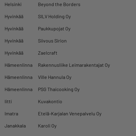
Helsinki
Beyond the Borders
Hyvinkää
SILV Holding Oy
Hyvinkää
Paukkupojat Oy
Hyvinkää
Siivous Sirion
Hyvinkää
Zaelcraft
Hämeenlinna
Rakennusliike Leimarakentajat Oy
Hämeenlinna
Ville Hannula Oy
Hämeenlinna
PSG Thaicooking Oy
Iitti
Kuvakontio
Imatra
Etelä-Karjalan Venepalvelu Oy
Janakkala
Karoli Oy