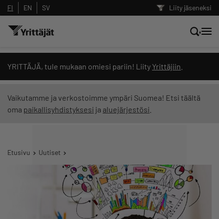
FI
EN
SV
Liity jäseneksi
Hae sivustolta tai kysy suoraan
YRITTÄJÄ, tule mukaan omiesi pariin! Liity
Yrittäjiin
.
Yrittäjien tekoälyltä
Vaikutamme ja verkostoimme ympäri Suomea! Etsi täältä
oma
paikallisyhdistyksesi
ja
aluejärjestösi
.
Hae
Suodata hakutuloksia: näytä kaikki sisältö
Etusivu
Uutiset