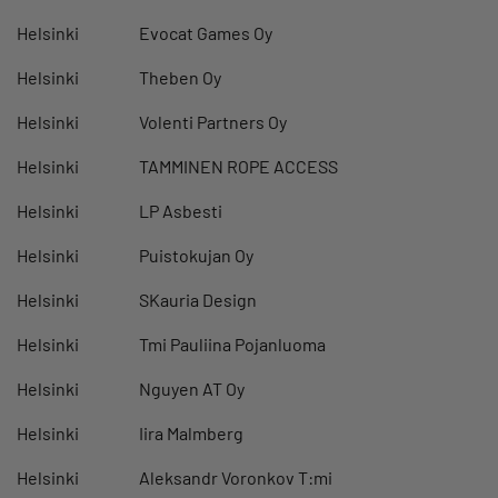
Helsinki
Evocat Games Oy
Helsinki
Theben Oy
Helsinki
Volenti Partners Oy
Helsinki
TAMMINEN ROPE ACCESS
Helsinki
LP Asbesti
Helsinki
Puistokujan Oy
Helsinki
SKauria Design
Helsinki
Tmi Pauliina Pojanluoma
Helsinki
Nguyen AT Oy
Helsinki
Iira Malmberg
Helsinki
Aleksandr Voronkov T:mi