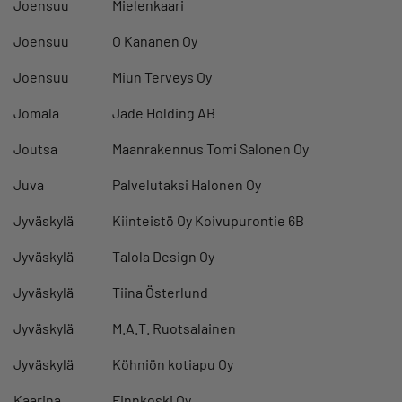
Joensuu
Mielenkaari
Joensuu
O Kananen Oy
Joensuu
Miun Terveys Oy
Jomala
Jade Holding AB
Joutsa
Maanrakennus Tomi Salonen Oy
Juva
Palvelutaksi Halonen Oy
Jyväskylä
Kiinteistö Oy Koivupurontie 6B
Jyväskylä
Talola Design Oy
Jyväskylä
Tiina Österlund
Jyväskylä
M.A.T. Ruotsalainen
Jyväskylä
Köhniön kotiapu Oy
Kaarina
Finnkoski Oy