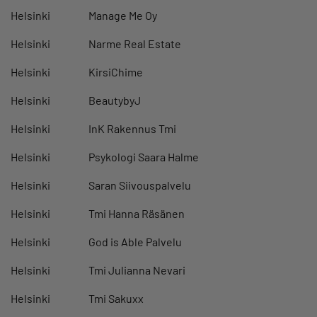
Helsinki
Manage Me Oy
Helsinki
Narme Real Estate
Helsinki
KirsiChime
Helsinki
BeautybyJ
Helsinki
InK Rakennus Tmi
Helsinki
Psykologi Saara Halme
Helsinki
Saran Siivouspalvelu
Helsinki
Tmi Hanna Räsänen
Helsinki
God is Able Palvelu
Helsinki
Tmi Julianna Nevari
Helsinki
Tmi Sakuxx