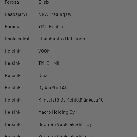
Forssa
Ellab
Haapajärvi
NRA Trading Oy
Hamina
YMT-Huolto
Hankasalmi
Lihashuolto Huttunen
Helsinki
VOOM
Helsinki
TMI CLINII
Helsinki
Daiz
Helsinki
Oy AluShel Ab
Helsinki
Kiinteistö Oy Kehittäjänkatu 10
Helsinki
Macro Holding Oy
Helsinki
Suomen Vuokrakodit 1 Oy
Helsinki
Suomen Vuokrakodit 2 Oy