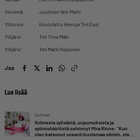
Vieremä
Juutinen Veli-Matti
Ylitornio
Koulutettu Hieroja Tmi Essi
Ylöjärvi
Tmi Tiina Mäki
Ylöjärvi
Tmi Matti Reponen
Jaa
Lue lisää
Uutinen
Kolmesta syövästä, uupumuksista ja
syömishäiriöstä selvinnyt Mira Rinne: ”Kun
olen katsonut useasti kuolemaa silmiin, olen