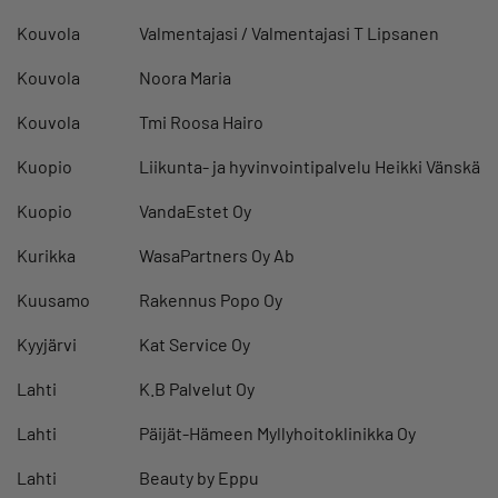
Kouvola
Valmentajasi / Valmentajasi T Lipsanen
Kouvola
Noora Maria
Kouvola
Tmi Roosa Hairo
Kuopio
Liikunta- ja hyvinvointipalvelu Heikki Vänskä
Kuopio
VandaEstet Oy
Kurikka
WasaPartners Oy Ab
Kuusamo
Rakennus Popo Oy
Kyyjärvi
Kat Service Oy
Lahti
K.B Palvelut Oy
Lahti
Päijät-Hämeen Myllyhoitoklinikka Oy
Lahti
Beauty by Eppu