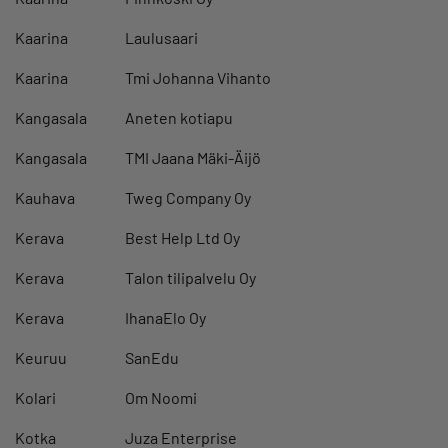
Kaarina
Laulusaari
Kaarina
Tmi Johanna Vihanto
Kangasala
Aneten kotiapu
Kangasala
TMI Jaana Mäki-Äijö
Kauhava
Tweg Company Oy
Kerava
Best Help Ltd Oy
Kerava
Talon tilipalvelu Oy
Kerava
IhanaElo Oy
Keuruu
SanEdu
Kolari
Om Noomi
Kotka
Juza Enterprise