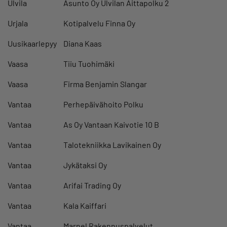
Ulvila
Asunto Oy Ulvilan Aittapolku 2
Urjala
Kotipalvelu Finna Oy
Uusikaarlepyy
Diana Kaas
Vaasa
Tiiu Tuohimäki
Vaasa
Firma Benjamin Slangar
Vantaa
Perhepäivähoito Polku
Vantaa
As Oy Vantaan Kaivotie 10 B
Vantaa
Talotekniikka Lavikainen Oy
Vantaa
Jykätaksi Oy
Vantaa
Arifai Trading Oy
Vantaa
Kala Kaiffari
Vantaa
Marnel Rakennuspalvelut