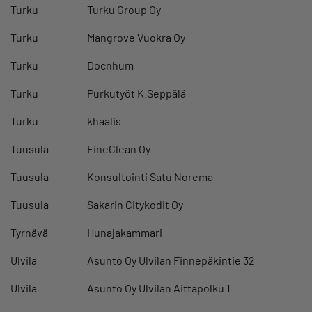
Turku
Turku Group Oy
Turku
Mangrove Vuokra Oy
Turku
Docnhum
Turku
Purkutyöt K.Seppälä
Turku
khaalis
Tuusula
FineClean Oy
Tuusula
Konsultointi Satu Norema
Tuusula
Sakarin Citykodit Oy
Tyrnävä
Hunajakammari
Ulvila
Asunto Oy Ulvilan Finnepäkintie 32
Ulvila
Asunto Oy Ulvilan Aittapolku 1