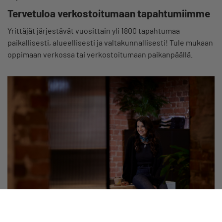
Tervetuloa verkostoitumaan tapahtumiimme
Yrittäjät järjestävät vuosittain yli 1800 tapahtumaa
paikallisesti, alueellisesti ja valtakunnallisesti! Tule mukaan
oppimaan verkossa tai verkostoitumaan paikanpäällä.