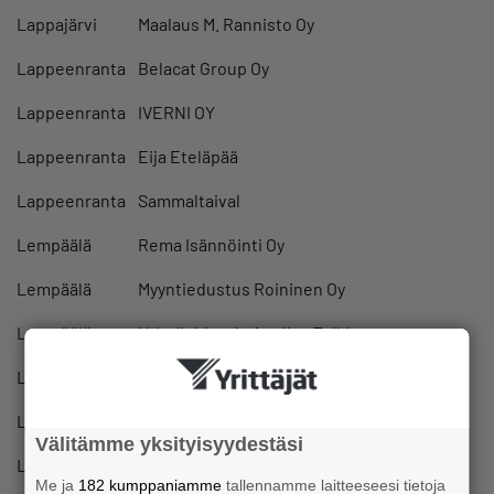
Lappajärvi
Maalaus M. Rannisto Oy
Lappeenranta
Belacat Group Oy
Lappeenranta
IVERNI OY
Lappeenranta
Eija Eteläpää
Lappeenranta
Sammaltaival
Lempäälä
Rema Isännöinti Oy
Lempäälä
Myyntiedustus Roininen Oy
Lempäälä
Urheiluhieroja Anniina Toikka
Lieto
Second Aid OY
Lohja
Jenni Andersson
Välitämme yksityisyydestäsi
Lohja
Taina Salmela
Me ja
182 kumppaniamme
tallennamme laitteeseesi tietoja