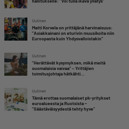
hallitukselle: ”Voi tulla ikävä yllätys”
Uutinen
Matti Korvela on yrittäjänä harvinaisuus:
”Asiakkainani on eturivin muusikoita niin
Euroopasta kuin Yhdysvalloistakin”
Uutinen
”Herättävät kysymyksen, mikä meitä
suomalaisia vaivaa” – Yrittäjien
toimitusjohtaja hätkähti
sairauspoissaolotilastoa
Uutinen
Tämä erottaa suomalaiset pk-yritykset
euroalueesta ja Ruotsista −
”Säästäväisyydestä tehty hyve”