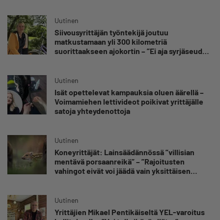
oppinut kestämään myös yrittäjyyteen
kuuluvaa epävarmuutta”
Uutinen
Siivousyrittäjän työntekijä joutuu
matkustamaan yli 300 kilometriä
suorittaakseen ajokortin – ”Ei aja syrjäseudun
etua”
Uutinen
Isät opettelevat kampauksia oluen äärellä –
Voimamiehen lettivideot poikivat yrittäjälle
satoja yhteydenottoja
Uutinen
Koneyrittäjät: Lainsäädännössä ”villisian
mentävä porsaanreikä” – ”Rajoitusten
vahingot eivät voi jäädä vain yksittäisen
yrittäjän harteille”
Uutinen
Yrittäjien Mikael Pentikäiseltä YEL-varoitus