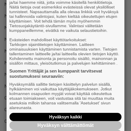
ja/tai haemme niitä, jotta voimme käsitellä henkilötietoja.
Maarianhamina
Future Frame Consulting
Näitä tietoja ovat esimerkiksi evästeissä olevat yksilölliset
tunnisteet. Napsauttamalla alla olevaa linkkiä voit hyväksyä
Maarianhamina
ULD ab
tai hallinnoida valintojasi, kuten kieltää oikeutettujen etujen
käyttämisen. Voit tehdä tämän myös myöhemmin
Tietosuojakäytäntö-sivullamme. Valintasi välitetään
Masku
Emporium Caritas Oy
kumppaneillemme, eivätkä ne vaikuta selaustietoihin.
Mikkeli
Tilausliikenne Himanen Oy
Evästeiden mahdolliset käyttötarkoitukset:
Tarkkojen sijaintitietojen käyttäminen. Laitteen
ominaisuuksien käyttäminen tunnistamista varten. Tietojen
Mikkeli
AS-Sähkö-Palvelu Oy
tallentaminen laitteelle ja/tai laitteella olevien tietojen käyttö.
Kohdennettu mainonta ja personoitu sisältö, mainonnan ja
Mikkeli
MammaMiija
sisällön mittaus, yleisötutkimus ja palvelujen kehittäminen .
Suomen Yrittäjät ja sen kumppanit tarvitsevat
Mänttä-Vilppula
Käpit tmi
suostumuksesi seuraaviin:
Hyväksymällä sallitte tietojen käsittelyn palvelun sisällä,
Nokia
Tmi Jambe
hylkääminen voi vaikuttaa käyttäjäkokemukseen. Jotkut
kolmannen osapuolen myyjät voivat käyttää oikeutettua
Orimattila
Tmi Jarkko Törmänen
etuaan toimiakseen, voit vastustaa sitä tai muuttaa muita
asetuksia milloin tahansa valitsemalla 'Asetukset' sivun
alareunasta.
Orivesi
MBody Ky
Hyväksyn kaikki
Oulainen
Tuomon Laite&Rengas Tmi
Hyväksyn välttämättömät