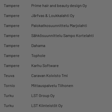
Tampere
Prime hair and beauty design Oy
Tampere
Järfvas & Loukkalahti Oy
Tampere
Palokatkosuunnittelu Marjolahti
Tampere
Sähkösuunnittelu Sampo Kortelahti
Tampere
Dahama
Tampere
Tophole
Tampere
Karhu Software
Teuva
Caravan Koivisto Tmi
Tornio
Mittauspalvelu Tiihonen
Turku
LST Group Oy
Turku
LST Kiinteistöt Oy