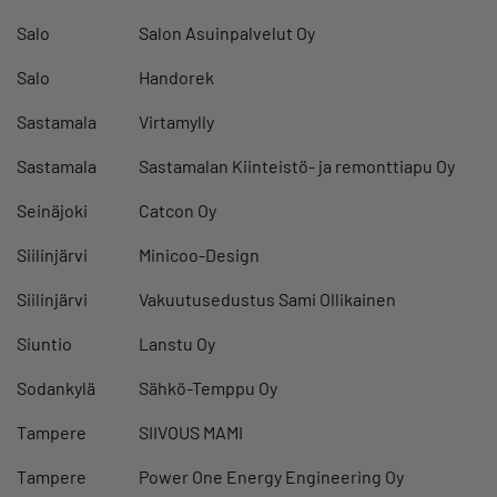
Salo
Salon Asuinpalvelut Oy
Salo
Handorek
Sastamala
Virtamylly
Sastamala
Sastamalan Kiinteistö- ja remonttiapu Oy
Seinäjoki
Catcon Oy
Siilinjärvi
Minicoo-Design
Siilinjärvi
Vakuutusedustus Sami Ollikainen
Siuntio
Lanstu Oy
Sodankylä
Sähkö-Temppu Oy
Tampere
SIIVOUS MAMI
Tampere
Power One Energy Engineering Oy