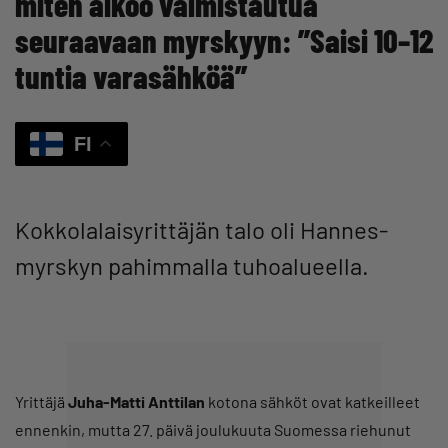
miten aikoo valmistautua
seuraavaan myrskyyn: ”Saisi 10–12
tuntia varasähköä”
FI
Kokkolalaisyrittäjän talo oli Hannes-
myrskyn pahimmalla tuhoalueella.
Yrittäjä
Juha-Matti Anttilan
kotona sähköt ovat katkeilleet
ennenkin, mutta 27. päivä joulukuuta Suomessa riehunut