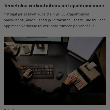
Tervetuloa verkostoitumaan tapahtumiimme
Yrittäjät järjestävät vuosittain yli 1800 tapahtumaa
paikallisesti, alueellisesti ja valtakunnallisesti! Tule mukaan
oppimaan verkossa tai verkostoitumaan paikanpäällä.