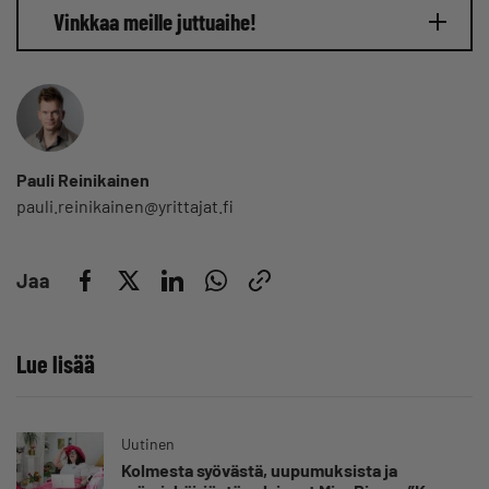
Vinkkaa meille juttuaihe!
Pauli Reinikainen
pauli.reinikainen@yrittajat.fi
Jaa
Lue lisää
Uutinen
Kolmesta syövästä, uupumuksista ja