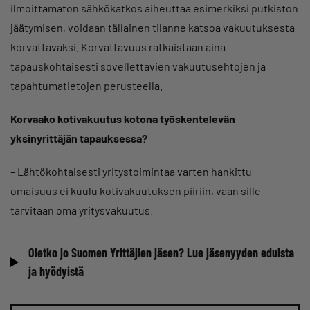
ilmoittamaton sähkökatkos aiheuttaa esimerkiksi putkiston
jäätymisen, voidaan tällainen tilanne katsoa vakuutuksesta
korvattavaksi. Korvattavuus ratkaistaan aina
tapauskohtaisesti sovellettavien vakuutusehtojen ja
tapahtumatietojen perusteella.
Korvaako kotivakuutus kotona työskentelevän
yksinyrittäjän tapauksessa?
– Lähtökohtaisesti yritystoimintaa varten hankittu
omaisuus ei kuulu kotivakuutuksen piiriin, vaan sille
tarvitaan oma yritysvakuutus.
Oletko jo Suomen Yrittäjien jäsen? Lue jäsenyyden eduista
ja hyödyistä