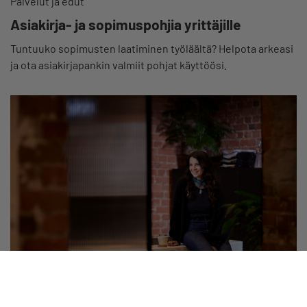
Palvelut ja edut
Asiakirja- ja sopimuspohjia yrittäjille
Tuntuuko sopimusten laatiminen työläältä? Helpota arkeasi
ja ota asiakirjapankin valmiit pohjat käyttöösi.
Palvelut ja edut