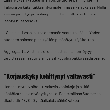
Lämmityksen katkeaminen oli Anttiloille pahin ongelma.
Talossa on kaksi takkaa, yksi molemmissa kerroksissa. Niillä
saatiin pidettyä peruslämpö, mutta lopulta osa talosta
jäähtyi 15-asteiseksi.
– Silloin piti vaan laittaa enemmän vaatetta päälle. Yhden
huoneen saimme pidettyä lämpimänä, yrittäjä kertoo.
Aggregaattia Anttilalla ei ole, mutta sellainen löytyy
tarvittaessa naapurista, jos sähköt olisi pakko saada päälle.
”Korjauskyky kehittynyt valtavasti”
Hannes-myrsky aiheutti vakavia vahinkoja ja pitkiä
sähkökatkoksia myös yrityksille. Pahimmillaan Suomessa
tilastoitiin 187 000 yhtäaikaista sähkökatkoa.