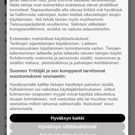
Riskit kasvavat
ja/tai haemme niitä, jotta voimme käsitellä henkilötietoja.
Näitä tietoja ovat esimerkiksi evästeissä olevat yksilölliset
tunnisteet. Napsauttamalla alla olevaa linkkiä voit hyväksyä
Kokkolalainen Juha-Matti Anttila aikoo varautua jatkossa
tai hallinnoida valintojasi, kuten kieltää oikeutettujen etujen
käyttämisen. Voit tehdä tämän myös myöhemmin
entistä paremmin talvimyrskyjen tuhoihin ja pitkiin
Tietosuojakäytäntö-sivullamme. Valintasi välitetään
kumppaneillemme, eivätkä ne vaikuta selaustietoihin.
sähkökatkoihin. Hän on jo aiemmin ostanut talon katolle
Evästeiden mahdolliset käyttötarkoitukset:
aurinkopaneelit.
Tarkkojen sijaintitietojen käyttäminen. Laitteen
ominaisuuksien käyttäminen tunnistamista varten. Tietojen
tallentaminen laitteelle ja/tai laitteella olevien tietojen käyttö.
– Jos saisi vielä kiinteistöakkujärjestelmän hommattua
Kohdennettu mainonta ja personoitu sisältö, mainonnan ja
talon kellariin, niin saisin tarvittaessa varasähköä 10–12
sisällön mittaus, yleisötutkimus ja palvelujen kehittäminen .
Suomen Yrittäjät ja sen kumppanit tarvitsevat
tunniksi, hän suunnittelee.
suostumuksesi seuraaviin:
Hyväksymällä sallitte tietojen käsittelyn palvelun sisällä,
Yrittäjä pitää sähköjen katkeamista jatkossakin
hylkääminen voi vaikuttaa käyttäjäkokemukseen. Jotkut
merkittävänä riskinä, vaikka kaapeleita kaivetaan maan alle.
kolmannen osapuolen myyjät voivat käyttää oikeutettua
etuaan toimiakseen, voit vastustaa sitä tai muuttaa muita
asetuksia milloin tahansa valitsemalla 'Asetukset' sivun
– Tällä alueella noin 40 prosenttia kaapeleista on kaivettu
alareunasta.
maan alle, loput ovat ilmassa. Kaikki merkit viittaavat siihen,
Hyväksyn kaikki
että säät eivät ole muuttumassa leppoisammiksi. Ääri-
Hyväksyn välttämättömät
imiöitä tulee entistä tiheämmin.