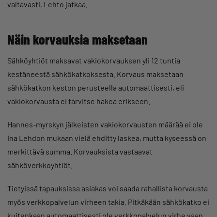
valtavasti, Lehto jatkaa.
Näin korvauksia maksetaan
Sähköyhtiöt maksavat vakiokorvauksen yli 12 tuntia
kestäneestä sähkökatkoksesta. Korvaus maksetaan
sähkökatkon keston perusteella automaattisesti, eli
vakiokorvausta ei tarvitse hakea erikseen.
Hannes-myrskyn jälkeisten vakiokorvausten määrää ei ole
Ina Lehdon mukaan vielä ehditty laskea, mutta kyseessä on
merkittävä summa. Korvauksista vastaavat
sähköverkkoyhtiöt.
Tietyissä tapauksissa asiakas voi saada rahallista korvausta
myös verkkopalvelun virheen takia. Pitkäkään sähkökatko ei
kuitenkaan automaattisesti ole verkkopalvelun virhe vaan