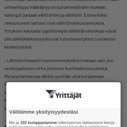
virheellisyys määräytyy olosuhdetekijöiden mukaan.
Vahingot jaetaan välittömiin ja välillisiin. Esimerkiksi
rikkoutuneet laitteet ovat välittömiä kustannuksia.
Yrityksen kannalta tyypillisimpiä välillisiä vahinkoja voivat
olla sähkökatkosta johtuvat tulonmenetykset tuotannon
keskeytyessä.
– Lähtökohtaisesti tulonmenetyksiä korvataan vain, jos
verkkopalvelun virhe johtunut huolimattomuudesta.
Myrskytilanteessa sähköt pyritään aina korjaamaan
mahdollisimman pian. Sellaisessa tilanteessa korvataan
vain välittömät vahingot ja nekin vain, jos sähkökatko on
katsottavissa verkkopalvelun virheeksi. Loppu on kiinni
yrityksen omasta vakuutuksesta.
Välitämme yksityisyydestäsi
Me ja
182 kumppaniamme
tallennamme laitteeseesi tietoja