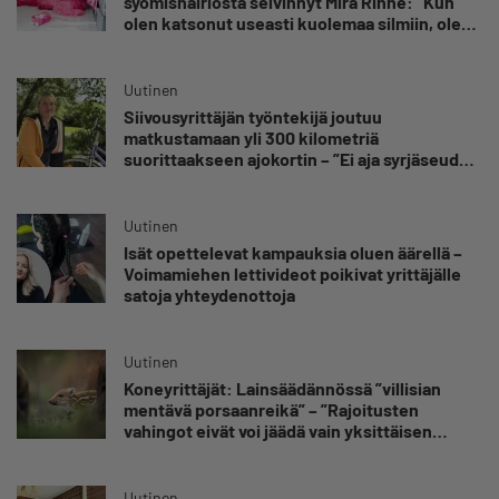
syömishäiriöstä selvinnyt Mira Rinne: ”Kun
olen katsonut useasti kuolemaa silmiin, olen
oppinut kestämään myös yrittäjyyteen
kuuluvaa epävarmuutta”
Uutinen
Siivousyrittäjän työntekijä joutuu
matkustamaan yli 300 kilometriä
suorittaakseen ajokortin – ”Ei aja syrjäseudun
etua”
Uutinen
Isät opettelevat kampauksia oluen äärellä –
Voimamiehen lettivideot poikivat yrittäjälle
satoja yhteydenottoja
Uutinen
Koneyrittäjät: Lainsäädännössä ”villisian
mentävä porsaanreikä” – ”Rajoitusten
vahingot eivät voi jäädä vain yksittäisen
yrittäjän harteille”
Uutinen