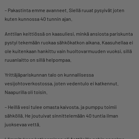
– Pakastinta emme avanneet. Siellä ruuat pysyivät joten
kuten kunnossa 40 tunnin ajan.
Anttilan keittiössä on kaasuliesi, minkä ansiosta pariskunta
pystyi tekemään ruokaa sähkökatkon aikana. Kaasuhellaa ei
ole kuitenkaan hankittu vain huoltovarmuuden vuoksi, sillä
ruuanlaitto on sillä helpompaa.
Yrittäjäpariskunnan talo on kunnallisessa
vesijohtoverkostossa, joten vedentulo ei katkennut.
Naapurilla oli toisin.
– Heillä vesi tulee omasta kaivosta, ja pumppu toimii
sähköllä. He joutuivat sinnittelemään 40 tuntia ilman
juoksevaa vettä.