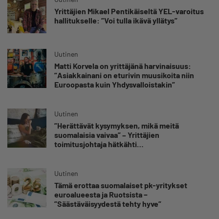
Yrittäjien Mikael Pentikäiseltä YEL-varoitus
hallitukselle: ”Voi tulla ikävä yllätys”
Uutinen
Matti Korvela on yrittäjänä harvinaisuus:
”Asiakkainani on eturivin muusikoita niin
Euroopasta kuin Yhdysvalloistakin”
Uutinen
”Herättävät kysymyksen, mikä meitä
suomalaisia vaivaa” – Yrittäjien
toimitusjohtaja hätkähti
sairauspoissaolotilastoa
Uutinen
Tämä erottaa suomalaiset pk-yritykset
euroalueesta ja Ruotsista −
”Säästäväisyydestä tehty hyve”