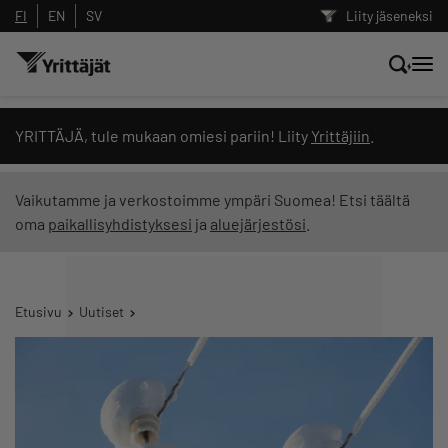
FI
EN
SV
Liity jäseneksi
Hae sivustolta tai kysy suoraan
YRITTÄJÄ, tule mukaan omiesi pariin! Liity
Yrittäjiin
.
Yrittäjien tekoälyltä
Vaikutamme ja verkostoimme ympäri Suomea! Etsi täältä
oma
paikallisyhdistyksesi
ja
aluejärjestösi
.
Hae
Suodata hakutuloksia: näytä kaikki sisältö
Etusivu
Uutiset