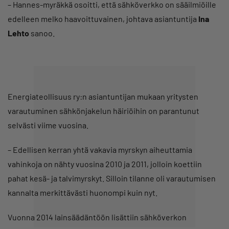
– Hannes-myräkkä osoitti, että sähköverkko on sääilmiöille
edelleen melko haavoittuvainen, johtava asiantuntija
Ina
Lehto
sanoo.
Energiateollisuus ry:n asiantuntijan mukaan yritysten
varautuminen sähkönjakelun häiriöihin on parantunut
selvästi viime vuosina.
– Edellisen kerran yhtä vakavia myrskyn aiheuttamia
vahinkoja on nähty vuosina 2010 ja 2011, jolloin koettiin
pahat kesä- ja talvimyrskyt. Silloin tilanne oli varautumisen
kannalta merkittävästi huonompi kuin nyt.
Vuonna 2014 lainsäädäntöön lisättiin sähköverkon