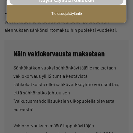
Näytä käyttötarkoitukset
Hannes-myrskyn aiheuttamasta sähkökatkosta Anttilat
Tietosuojakäytäntö
saavat todennäköisesti korvaukseksi 25 prosentin
alennuksen sähkönsiirtomaksuihin puoleksi vuodeksi.
Näin vakiokorvausta maksetaan
Sähkökatkon vuoksi sähkönkäyttäjälle maksetaan
vakiokorvaus yli 12 tuntia kestävistä
sähkökatkoista ellei sähköverkkoyhtiö voi osoittaa,
että sähkökatko johtuu sen
”vaikutusmahdollisuuksien ulkopuolella olevasta
esteestä”.
Vakiokorvauksen määrä loppukäyttäjän