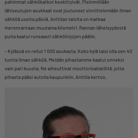
pahimmat sähkökatkot keskittyivät. Pisimmillään
lähiseutujen asukkaat ovat joutuneet sinnittelemään ilman
sähköä useita päiviä. Anttilan talolta on matkaa
merenrantaan muutama kilometri. Rannan läheisyydestä
puita kaatui runsaasti sähkölinjojen päälle.
– Kylässä on reilut 1 000 asukasta. Koko kylä taisi olla sen 40
tuntia ilman sähköä. Meidän pihastamme kaatui onneksi
vain pari kuusta. Ne aiheuttivat moottorisahatöitä, jotta
pihasta pääsi autolla kaupunkiin, Anttila kertoo.