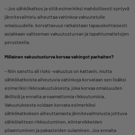
– Jos sähkökatkos ja siitä esimerkiksi mahdollisesti syntyvä
jännitevaihtelu aiheuttaa vahinkoa vakuutetulle
omaisuudelle, korvattavuus ratkaistaan tapauskohtaisesti
asiakkaan valitseman vakuutusturvan ja tapahtumatietojen
perusteella.
Millainen vakuutusturva korvaa vahingot parhaiten?
– Niin sanottu all risks -vakuutus on kattavin, mutta
sähkökatkoista aiheutuvia vahinkoja korvataan sen lisäksi
esimeriksi rikkovakuutuksesta, joka korvaa omaisuuden
äkillisiä ja ennalta arvaamattomia rikkoutumisia.
Vakuutuksesta voidaan korvata esimerkiksi
sähkökatkoksen aiheuttamasta jännitevaihtelusta johtuva
sähkölaitteen rikkoutuminen, elintarvikkeiden
pilaantuminen ja pakasteiden sulaminen. Jos ennalta