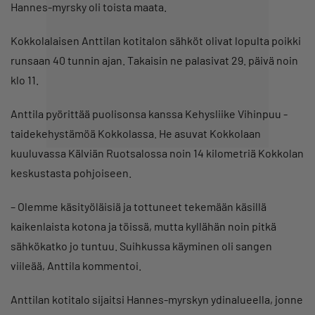
Hannes-myrsky oli toista maata.
Kokkolalaisen Anttilan kotitalon sähköt olivat lopulta poikki
runsaan 40 tunnin ajan. Takaisin ne palasivat 29. päivä noin
klo 11.
Anttila pyörittää puolisonsa kanssa Kehysliike Vihinpuu -
taidekehystämöä Kokkolassa. He asuvat Kokkolaan
kuuluvassa Kälviän Ruotsalossa noin 14 kilometriä Kokkolan
keskustasta pohjoiseen.
– Olemme käsityöläisiä ja tottuneet tekemään käsillä
kaikenlaista kotona ja töissä, mutta kyllähän noin pitkä
sähkökatko jo tuntuu. Suihkussa käyminen oli sangen
viileää, Anttila kommentoi.
Anttilan kotitalo sijaitsi Hannes-myrskyn ydinalueella, jonne