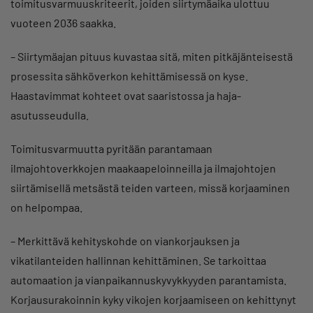
toimitusvarmuuskriteerit, joiden siirtymäaika ulottuu
vuoteen 2036 saakka.
– Siirtymäajan pituus kuvastaa sitä, miten pitkäjänteisestä
prosessita sähköverkon kehittämisessä on kyse.
Haastavimmat kohteet ovat saaristossa ja haja-
asutusseudulla.
Toimitusvarmuutta pyritään parantamaan
ilmajohtoverkkojen maakaapeloinneilla ja ilmajohtojen
siirtämisellä metsästä teiden varteen, missä korjaaminen
on helpompaa.
– Merkittävä kehityskohde on viankorjauksen ja
vikatilanteiden hallinnan kehittäminen. Se tarkoittaa
automaation ja vianpaikannuskyvykkyyden parantamista.
Korjausurakoinnin kyky vikojen korjaamiseen on kehittynyt