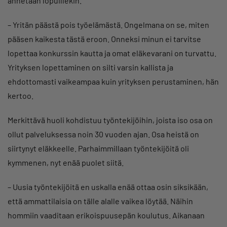
annetaan lopuillekin.
– Yritän päästä pois työelämästä. Ongelmana on se, miten
pääsen kaikesta tästä eroon. Onneksi minun ei tarvitse
lopettaa konkurssin kautta ja omat eläkevarani on turvattu.
Yrityksen lopettaminen on silti varsin kallista ja
ehdottomasti vaikeampaa kuin yrityksen perustaminen, hän
kertoo.
Merkittävä huoli kohdistuu työntekijöihin, joista iso osa on
ollut palveluksessa noin 30 vuoden ajan. Osa heistä on
siirtynyt eläkkeelle. Parhaimmillaan työntekijöitä oli
kymmenen, nyt enää puolet siitä.
– Uusia työntekijöitä en uskalla enää ottaa osin siksikään,
että ammattilaisia on tälle alalle vaikea löytää. Näihin
hommiin vaaditaan erikoispuusepän koulutus. Aikanaan