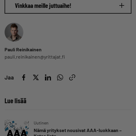
Vinkkaa meille juttuaihe!
Pauli Reinikainen
pauli.reinikainen@yrittajat.fi
Jaa
Lue lisää
Uutinen
Nämä yritykset nousivat AAA-luokkaan –
Katso lista