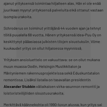
ajanut yrityksensä toimintaa hiljalleen alas. Hän ei ole enää
juurikaan myynyt yrityksensä palveluita eikä ottanut vastaan
isompia urakoita.
Schroderus on toiminut yrittäjänä 44 vuoden ajan ja tehnyt
töitä puualalla 68 vuotta. Hänen yrityksensä Idea-Puu Oy on
keskittynyt pääasiassa julkisten tilojen sisustuksiin. Viime
kuukaudet yritys on ollut hiljaisessa myynnissä.
Yrityksen ansioluettelo on vakuuttava: se on ollut mukana
muun muassa Oodin, Helsingin Musiikkitalon ja
Mäntyniemen rakennusprojekteissa sekä Eduskuntatalon
remontissa. Lisäksi listalla on tasavallan presidentin
Alexander Stubbin
väliaikaisen virka-asunnon remontti ja
loistoristeilijöiden sisustusurakoita.
Merkittävä käännekohta oli 1990-luvun alussa, kun yritys sai