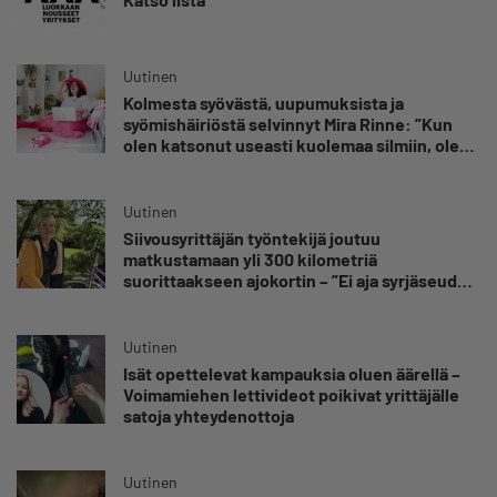
Uutinen
Kolmesta syövästä, uupumuksista ja
syömishäiriöstä selvinnyt Mira Rinne: ”Kun
olen katsonut useasti kuolemaa silmiin, olen
oppinut kestämään myös yrittäjyyteen
kuuluvaa epävarmuutta”
Uutinen
Siivousyrittäjän työntekijä joutuu
matkustamaan yli 300 kilometriä
suorittaakseen ajokortin – ”Ei aja syrjäseudun
etua”
Uutinen
Isät opettelevat kampauksia oluen äärellä –
Voimamiehen lettivideot poikivat yrittäjälle
satoja yhteydenottoja
Uutinen