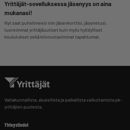
Yrittäjät-sovelluksessa jäsenyys on aina
mukanasi!
Nyt saat puhelimeesi niin jäsenkorttisi, jäsenetusi,
tuoreimmat yrittäjäuutiset kuin myös hyödylliset
koulutukset sekä kiinnostavimmat tapahtumat.
Valtakunnallista, alueellista ja paikallista vaikuttamista pk-
yrittäjien puolesta.
Yhteystiedot