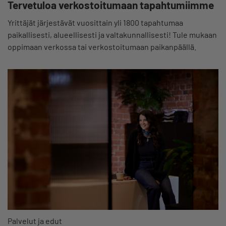
Tervetuloa verkostoitumaan tapahtumiimme
Yrittäjät järjestävät vuosittain yli 1800 tapahtumaa
paikallisesti, alueellisesti ja valtakunnallisesti! Tule mukaan
oppimaan verkossa tai verkostoitumaan paikanpäällä.
Palvelut ja edut