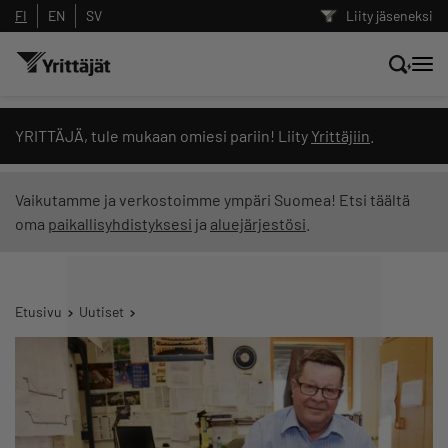
FI
EN
SV
Liity jäseneksi
Hae sivustolta tai kysy suoraan
YRITTÄJÄ, tule mukaan omiesi pariin! Liity
Yrittäjiin
.
Yrittäjien tekoälyltä
Vaikutamme ja verkostoimme ympäri Suomea! Etsi täältä
oma
paikallisyhdistyksesi
ja
aluejärjestösi
.
Hae
Suodata hakutuloksia: näytä kaikki sisältö
Etusivu
Uutiset