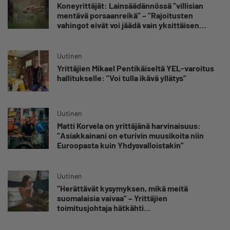
Koneyrittäjät: Lainsäädännössä ”villisian
mentävä porsaanreikä” – ”Rajoitusten
vahingot eivät voi jäädä vain yksittäisen
yrittäjän harteille”
Uutinen
Yrittäjien Mikael Pentikäiseltä YEL-varoitus
hallitukselle: ”Voi tulla ikävä yllätys”
Uutinen
Matti Korvela on yrittäjänä harvinaisuus:
”Asiakkainani on eturivin muusikoita niin
Euroopasta kuin Yhdysvalloistakin”
Uutinen
”Herättävät kysymyksen, mikä meitä
suomalaisia vaivaa” – Yrittäjien
toimitusjohtaja hätkähti
sairauspoissaolotilastoa