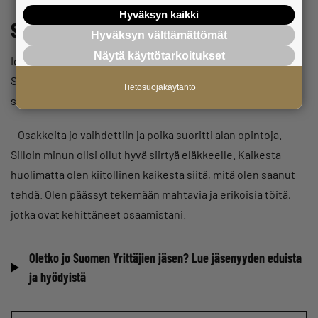
Hyväksyn kaikki
Sukupolvenvaihdos jäi toteutumatta
Hyväksyn välttämättömät
Näytä käyttötarkoitukset
Idea-Puu Oy:n jatkamiselta putosi pohja, kun
Schroderuksen poika menehtyi vuonna 2012. Hänen piti
Tietosuojakäytäntö
siirtyä yrityksen omistajaksi.
– Osakkeita jo vaihdettiin ja poika suoritti alan opintoja.
Silloin minun olisi ollut hyvä siirtyä eläkkeelle. Kaikesta
huolimatta olen kiitollinen kaikesta siitä, mitä olen saanut
tehdä. Olen päässyt tekemään mahtavia ja erikoisia töitä,
jotka ovat kehittäneet osaamistani.
Oletko jo Suomen Yrittäjien jäsen? Lue jäsenyyden eduista
ja hyödyistä