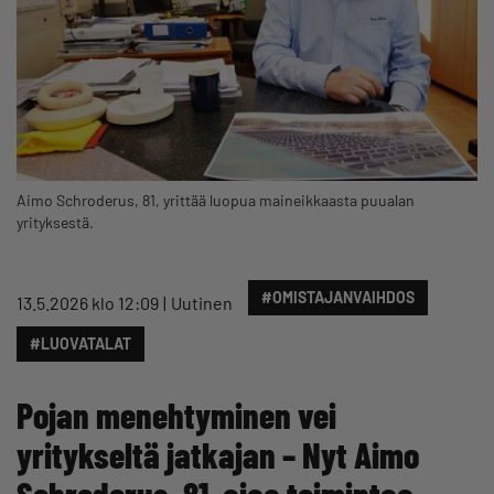
Aimo Schroderus, 81, yrittää luopua maineikkaasta puualan
yrityksestä.
#OMISTAJANVAIHDOS
13.5.2026 klo 12:09
Uutinen
#LUOVATALAT
Pojan menehtyminen vei
yritykseltä jatkajan – Nyt Aimo
Schroderus, 81, ajaa toimintaa