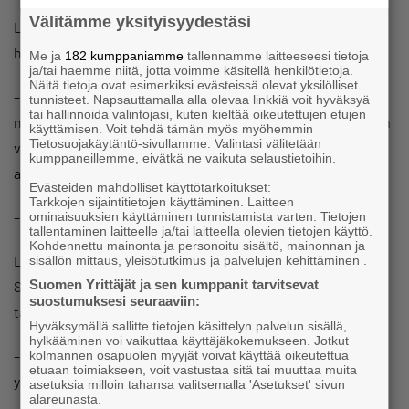
Välitämme yksityisyydestäsi
Lopetteleva yrittäjä on huolissaan etenkin
haluttomuudesta ottaa riskiä.
Me ja
182 kumppaniamme
tallennamme laitteeseesi tietoja
ja/tai haemme niitä, jotta voimme käsitellä henkilötietoja.
Näitä tietoja ovat esimerkiksi evästeissä olevat yksilölliset
– Yrittäjäksi lähteminen olemassa olevaan yritykseen ei ole
tunnisteet. Napsauttamalla alla olevaa linkkiä voit hyväksyä
tai hallinnoida valintojasi, kuten kieltää oikeutettujen etujen
niin suuri riski rahoituksen kannalta, jos toiminta aloitetaan
käyttämisen. Voit tehdä tämän myös myöhemmin
Tietosuojakäytäntö-sivullamme. Valintasi välitetään
vuokrausperiaatteella ja saisi edellisen yrittäjän tuekseen
kumppaneillemme, eivätkä ne vaikuta selaustietoihin.
aloittamisvaiheessa, Schroderus jatkaa.
Evästeiden mahdolliset käyttötarkoitukset:
Tarkkojen sijaintitietojen käyttäminen. Laitteen
– Osaamista toki vaaditaan, hän muistuttaa.
ominaisuuksien käyttäminen tunnistamista varten. Tietojen
tallentaminen laitteelle ja/tai laitteella olevien tietojen käyttö.
Kohdennettu mainonta ja personoitu sisältö, mainonnan ja
Lähiaikoina Idea-Puu aiotaan laittaa julkiseen myyntiin.
sisällön mittaus, yleisötutkimus ja palvelujen kehittäminen .
Suomen Yrittäjät ja sen kumppanit tarvitsevat
Schroderus haluaa katsoa hetken, mihin suuntaan Suomen
suostumuksesi seuraaviin:
talous on menossa.
Hyväksymällä sallitte tietojen käsittelyn palvelun sisällä,
hylkääminen voi vaikuttaa käyttäjäkokemukseen. Jotkut
– Jos talous ei ala osoittaa piristymisen merkkejä, tuntuu
kolmannen osapuolen myyjät voivat käyttää oikeutettua
etuaan toimiakseen, voit vastustaa sitä tai muuttaa muita
yhä vahvemmin siltä, että ala on seisahtunut.
asetuksia milloin tahansa valitsemalla 'Asetukset' sivun
alareunasta.