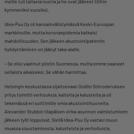
meille tuli taitavia nuoria ja he ovat jääneet töihin
kymmeniksi vuosiksi.
Idea-Puu Oy oli kansainvälistymässä Keski-Euroopan
markkinoille, mutta koronaepidemia katkaisi
mahdollisuuden. Sen jälkeen akustointipatentin
hyödyntäminen on jäänyt taka-alalle.
– Se olisi vaatinut pilotin Suomessa, mutta emme saaneet
sellaista aikaiseksi. Se vähän harmittaa.
Helsingin keskustassa sijaitsevaan Oodiin Schroderuksen
yritys toimitti verhouksia, kaiteita ja kalusteita ja oli
tekemässä eri soittimille omia akustointihuoneita.
Alexander Stubbin tilapäisen virka-asunnon valmistumisen
jälkeen työt loppuivat. Siellä Idea-Puu Oy vastasi muun
muassa sisustamisesta, kalusteista ja verhoiluista.