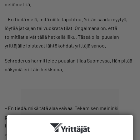
neliömetriä.
– En tiedä vielä, mitä niille tapahtuu. Yritän saada myytyä,
löytää jatkajan tai vuokrata tilat. Ongelmana on, että
toimitilat eivät tällä hetkellä liiku. Tässä olisi puualan
yrittäjälle loistavat lähtökohdat, yrittäjä sanoo.
Schroderus harmittelee puualan tilaa Suomessa. Hän pitää
näkymiä erittäin heikkoina.
– En tiedä, mikä tätä alaa vaivaa. Tekemisen meininki
puuttuu. Silloin ei kauppa käy. Isot rakennusliikkeet tilaavat
töitä vain ennakkotarjouksen kautta. En rupea sellaisia
enää laatimaan.