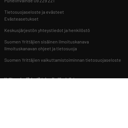
Puhelinvaihde 09 229 221
Tietosuojaseloste ja evästeet
Evästeasetukset
Keskusjärjestön yhteystiedot ja henkilöstö
Suomen Yrittäjien sisäinen ilmoituskanava
Ilmoituskanavan ohjeet ja tietosuoja
Suomen Yrittäjien vaikuttamistoiminnan tietosuojaseloste
Valitse aluejärjestö tai paikallisyhdistys
Aluejärjestöt
Paikallisyhdistykset