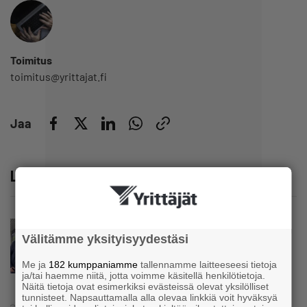
Toimitus
toimitus@yrittajat.fi
Jaa
Lue lisää
Uutinen
Välitämme yksityisyydestäsi
Parikkalassa toimii yhä liike, jollainen alkaa
olla muualla harvinaisuus – Yrittäjä Hilkka
Me ja
182 kumppaniamme
tallennamme laitteeseesi tietoja
Myllylä tuntee asiakkaidensa jalat kuin
ja/tai haemme niitä, jotta voimme käsitellä henkilötietoja.
omansa
Näitä tietoja ovat esimerkiksi evästeissä olevat yksilölliset
tunnisteet. Napsauttamalla alla olevaa linkkiä voit hyväksyä