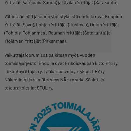
Yrittäjät (Varsinais-Suomi) ja Ulvilan Yrittäjät (Satakunta).
Vähintään 500 jäsenen yhdistyksistä ehdolla ovat Kuopion
Yrittäjät (Savo), Lohjan Yrittäjät (Uusimaa), Oulun Yrittäjät
(Pohjois-Pohjanmaa), Rauman Yrittäjät (Satakunta) ja
Ylöjärven Yrittäjät (Pirkanmaa).
Vaikuttajafoorumissa palkitaan myös vuoden
toimialajärjestö. Ehdolla ovat Erikoiskaupan liitto Etu ry,
Liikuntayrittäjät ry, Lääkäripalveluyritykset LPY ry,
Näkeminen ja silmäterveys NÄE ry sekä Sähkö- ja
teleurakoitsijat STUL ry.