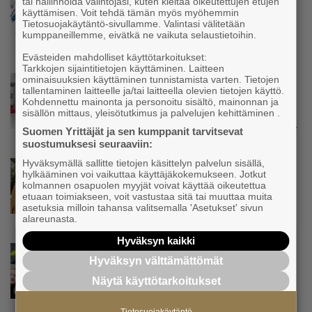
tai hallinnoida valintojasi, kuten kieltää oikeutettujen etujen
Uutinen
käyttämisen. Voit tehdä tämän myös myöhemmin
Nämä yritykset nousivat AAA-luokkaan –
Tietosuojakäytäntö-sivullamme. Valintasi välitetään
Katso lista
kumppaneillemme, eivätkä ne vaikuta selaustietoihin.
Evästeiden mahdolliset käyttötarkoitukset:
Tarkkojen sijaintitietojen käyttäminen. Laitteen
ominaisuuksien käyttäminen tunnistamista varten. Tietojen
Uutinen
tallentaminen laitteelle ja/tai laitteella olevien tietojen käyttö.
Kolmesta syövästä, uupumuksista ja
Kohdennettu mainonta ja personoitu sisältö, mainonnan ja
syömishäiriöstä selvinnyt Mira Rinne: ”Kun
sisällön mittaus, yleisötutkimus ja palvelujen kehittäminen .
olen katsonut useasti kuolemaa silmiin, olen
Suomen Yrittäjät ja sen kumppanit tarvitsevat
oppinut kestämään myös yrittäjyyteen
suostumuksesi seuraaviin:
kuuluvaa epävarmuutta”
Hyväksymällä sallitte tietojen käsittelyn palvelun sisällä,
Uutinen
hylkääminen voi vaikuttaa käyttäjäkokemukseen. Jotkut
Siivousyrittäjän työntekijä joutuu
kolmannen osapuolen myyjät voivat käyttää oikeutettua
matkustamaan yli 300 kilometriä
etuaan toimiakseen, voit vastustaa sitä tai muuttaa muita
asetuksia milloin tahansa valitsemalla 'Asetukset' sivun
suorittaakseen ajokortin – ”Ei aja syrjäseudun
alareunasta.
etua”
Hyväksyn kaikki
Uutinen
Hyväksyn välttämättömät
Isät opettelevat kampauksia oluen äärellä –
Voimamiehen lettivideot poikivat yrittäjälle
Näytä käyttötarkoitukset
satoja yhteydenottoja