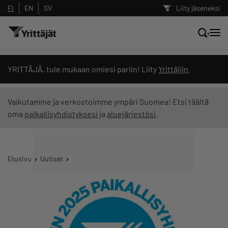
FI
EN
SV
Liity jäseneksi
Hae sivustolta tai kysy suoraan
YRITTÄJÄ, tule mukaan omiesi pariin! Liity
Yrittäjiin
.
Yrittäjien tekoälyltä
Vaikutamme ja verkostoimme ympäri Suomea! Etsi täältä
oma
paikallisyhdistyksesi
ja
aluejärjestösi
.
Hae
Suodata hakutuloksia: näytä kaikki sisältö
Etusivu
Uutiset