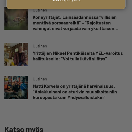
Tietosuojakäytäntö
Uutinen
Koneyrittäjät: Lainsäädännössä ”villisian
mentävä porsaanreikä” – ”Rajoitusten
vahingot eivät voi jäädä vain yksittäisen
yrittäjän harteille”
Uutinen
Yrittäjien Mikael Pentikäiseltä YEL-varoitus
hallitukselle: ”Voi tulla ikävä yllätys”
Uutinen
Matti Korvela on yrittäjänä harvinaisuus:
”Asiakkainani on eturivin muusikoita niin
Euroopasta kuin Yhdysvalloistakin”
Katso myös