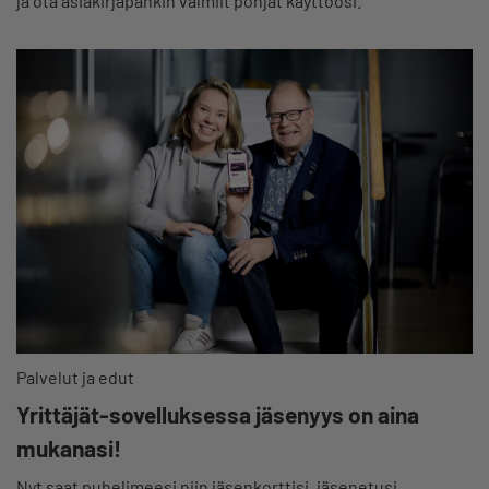
ja ota asiakirjapankin valmiit pohjat käyttöösi.
Palvelut ja edut
Yrittäjät-sovelluksessa jäsenyys on aina
mukanasi!
Nyt saat puhelimeesi niin jäsenkorttisi, jäsenetusi,