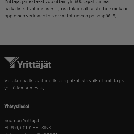
Yrittäjät järjestävät vuosittain yli 1800 tapahtumaa
paikallisesti, alueellisesti ja valtakunnallisesti! Tule mukaan
oppimaan verkossa tai verkostoitumaan paikanpäällä.
Valtakunnallista, alueellista ja paikallista vaikuttamista pk-
yrittäjien puolesta.
Yhteystiedot
Suomen Yrittäjät
PL 999, 00101 HELSINKI