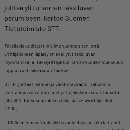
johtaa yli tuhannen taksiluvan
perumiseen, kertoo Suomen
Tietotoimisto STT.
Taksilakia uudistettiin viime vuonna siten, että
yrittäjäkokeen läpäisy on edellytys taksiluvan
myöntämiselle. Taksiyrittäjillä oli tämän vuoden toukokuun
loppuun asti aikaa suorittaa koe.
STT kirjoittaa liikenne- ja viestintävirasto Traficomin
aloittaneen valvontatoimet yrittäjäkokeen suorittamatta
jättäjiltä. Toukokuun alussa tällaisia taksiyrittäjiä oli yli
2 000.
– Tähän mennessä noin 550 luvanhaltijaa on joko laittanut