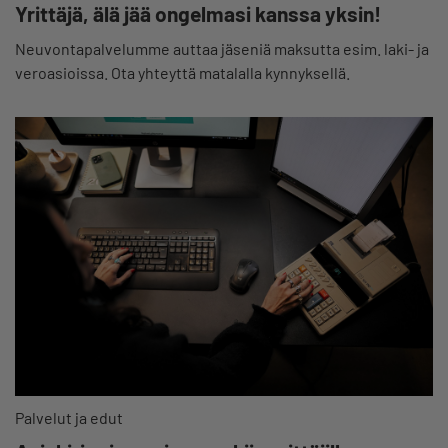
Yrittäjä, älä jää ongelmasi kanssa yksin!
Neuvontapalvelumme auttaa jäseniä maksutta esim. laki- ja
veroasioissa. Ota yhteyttä matalalla kynnyksellä.
Palvelut ja edut