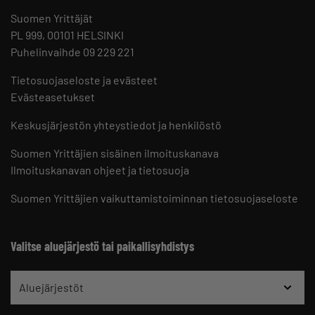
Suomen Yrittäjät
PL 999, 00101 HELSINKI
Puhelinvaihde 09 229 221
Tietosuojaseloste ja evästeet
Evästeasetukset
Keskusjärjestön yhteystiedot ja henkilöstö
Suomen Yrittäjien sisäinen ilmoituskanava
Ilmoituskanavan ohjeet ja tietosuoja
Suomen Yrittäjien vaikuttamistoiminnan tietosuojaseloste
Valitse aluejärjestö tai paikallisyhdistys
Aluejärjestöt