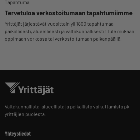
Tapahtuma
Tervetuloa verkostoitumaan tapahtumiimme
Yrittäjät järjestävät vuosittain yli 1800 tapahtumaa
paikallisesti, alueellisesti ja valtakunnallisesti! Tule mukaan
oppimaan verkossa tai verkostoitumaan paikanpäällä.
Valtakunnallista, alueellista ja paikallista vaikuttamista pk-
yrittäjien puolesta.
Yhteystiedot