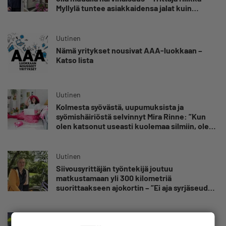
Myllylä tuntee asiakkaidensa jalat kuin
omansa
Uutinen
Nämä yritykset nousivat AAA-luokkaan –
Katso lista
Uutinen
Kolmesta syövästä, uupumuksista ja
syömishäiriöstä selvinnyt Mira Rinne: ”Kun
olen katsonut useasti kuolemaa silmiin, olen
oppinut kestämään myös yrittäjyyteen
kuuluvaa epävarmuutta”
Uutinen
Siivousyrittäjän työntekijä joutuu
matkustamaan yli 300 kilometriä
suorittaakseen ajokortin – ”Ei aja syrjäseudun
etua”
Uutinen