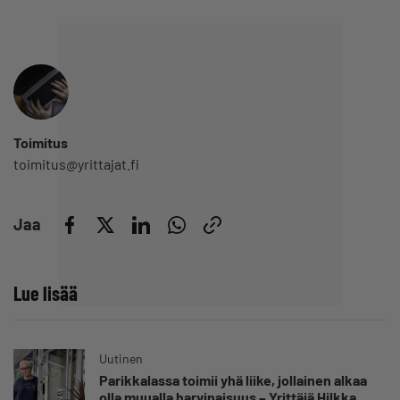
Toimitus
toimitus@yrittajat.fi
Jaa
Lue lisää
Uutinen
Parikkalassa toimii yhä liike, jollainen alkaa
olla muualla harvinaisuus – Yrittäjä Hilkka