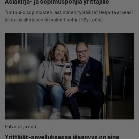
Asiakirja- ja sopimuspohjia yrittäjille
Tuntuuko sopimusten laatiminen työläältä? Helpota arkeasi
ja ota asiakirjapankin valmiit pohjat käyttöösi.
Palvelut ja edut
Yrittäjät-sovelluksessa jäsenyys on aina