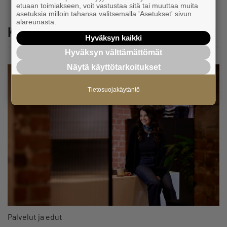
etuaan toimiakseen, voit vastustaa sitä tai muuttaa muita
asetuksia milloin tahansa valitsemalla 'Asetukset' sivun
alareunasta.
Katso myös
Hyväksyn kaikki
Hyväksyn välttämättömät
Näytä käyttötarkoitukset
Tietosuojakäytäntö
Palvelut ja edut