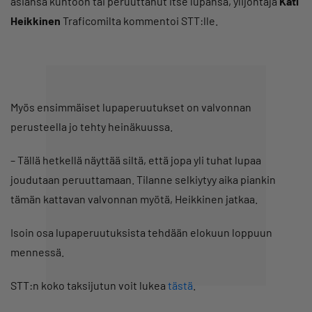
asiansa kuntoon tai peruuttanut itse lupansa, ylijohtaja
Kati
Heikkinen
Traficomilta kommentoi STT:lle.
Myös ensimmäiset lupaperuutukset on valvonnan
perusteella jo tehty heinäkuussa.
– Tällä hetkellä näyttää siltä, että jopa yli tuhat lupaa
joudutaan peruuttamaan. Tilanne selkiytyy aika piankin
tämän kattavan valvonnan myötä, Heikkinen jatkaa.
Isoin osa lupaperuutuksista tehdään elokuun loppuun
mennessä.
STT:n koko taksijutun voit lukea
tästä
.