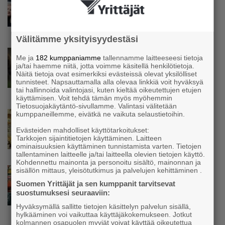
Isät opettelevat kampauksia oluen äärellä –
Voimamiehen lettivideot poikivat yrittäjälle
satoja yhteydenottoja
Välitämme yksityisyydestäsi
Uutinen
Me ja
182 kumppaniamme
tallennamme laitteeseesi tietoja
Koneyrittäjät: Lainsäädännössä ”villisian
ja/tai haemme niitä, jotta voimme käsitellä henkilötietoja.
mentävä porsaanreikä” – ”Rajoitusten
Näitä tietoja ovat esimerkiksi evästeissä olevat yksilölliset
tunnisteet. Napsauttamalla alla olevaa linkkiä voit hyväksyä
vahingot eivät voi jäädä vain yksittäisen
tai hallinnoida valintojasi, kuten kieltää oikeutettujen etujen
yrittäjän harteille”
käyttämisen. Voit tehdä tämän myös myöhemmin
Tietosuojakäytäntö-sivullamme. Valintasi välitetään
Uutinen
kumppaneillemme, eivätkä ne vaikuta selaustietoihin.
Yrittäjien Mikael Pentikäiseltä YEL-varoitus
Evästeiden mahdolliset käyttötarkoitukset:
hallitukselle: ”Voi tulla ikävä yllätys”
Tarkkojen sijaintitietojen käyttäminen. Laitteen
ominaisuuksien käyttäminen tunnistamista varten. Tietojen
tallentaminen laitteelle ja/tai laitteella olevien tietojen käyttö.
Kohdennettu mainonta ja personoitu sisältö, mainonnan ja
Uutinen
sisällön mittaus, yleisötutkimus ja palvelujen kehittäminen .
Matti Korvela on yrittäjänä harvinaisuus:
Suomen Yrittäjät ja sen kumppanit tarvitsevat
”Asiakkainani on eturivin muusikoita niin
suostumuksesi seuraaviin:
Euroopasta kuin Yhdysvalloistakin”
Hyväksymällä sallitte tietojen käsittelyn palvelun sisällä,
hylkääminen voi vaikuttaa käyttäjäkokemukseen. Jotkut
kolmannen osapuolen myyjät voivat käyttää oikeutettua