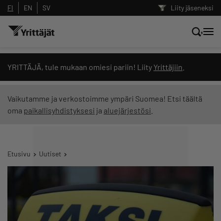
FI
EN
SV
Liity jäseneksi
Hae sivustolta tai kysy suoraan
YRITTÄJÄ, tule mukaan omiesi pariin! Liity
Yrittäjiin
.
Yrittäjien tekoälyltä
Vaikutamme ja verkostoimme ympäri Suomea! Etsi täältä
oma
paikallisyhdistyksesi
ja
aluejärjestösi
.
Hae
Suodata hakutuloksia: näytä kaikki sisältö
Etusivu
Uutiset