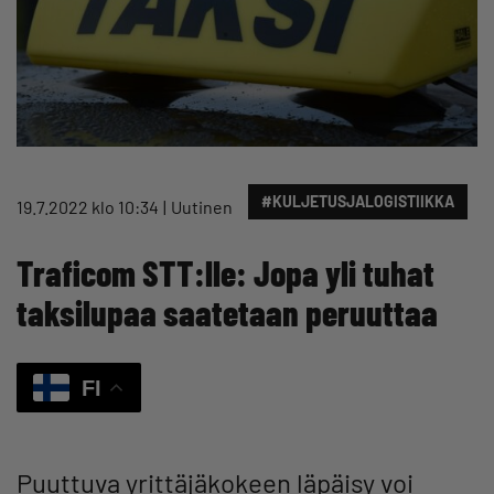
#KULJETUSJALOGISTIIKKA
19.7.2022 klo 10:34
Uutinen
Traficom STT:lle: Jopa yli tuhat
taksilupaa saatetaan peruuttaa
FI
Puuttuva yrittäjäkokeen läpäisy voi