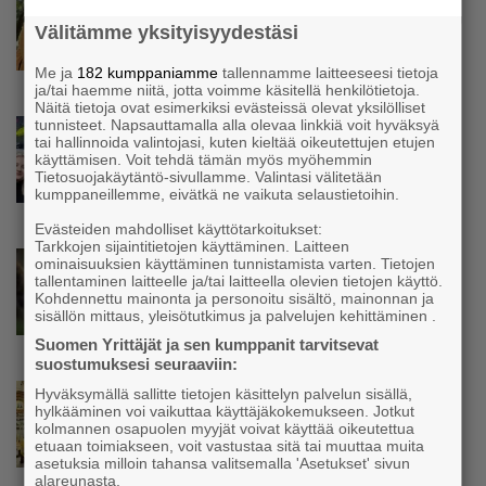
Siivousyrittäjän työntekijä joutuu
Välitämme yksityisyydestäsi
matkustamaan yli 300 kilometriä
suorittaakseen ajokortin – ”Ei aja syrjäseudun
Me ja
182 kumppaniamme
tallennamme laitteeseesi tietoja
etua”
ja/tai haemme niitä, jotta voimme käsitellä henkilötietoja.
Näitä tietoja ovat esimerkiksi evästeissä olevat yksilölliset
tunnisteet. Napsauttamalla alla olevaa linkkiä voit hyväksyä
Uutinen
tai hallinnoida valintojasi, kuten kieltää oikeutettujen etujen
Isät opettelevat kampauksia oluen äärellä –
käyttämisen. Voit tehdä tämän myös myöhemmin
Voimamiehen lettivideot poikivat yrittäjälle
Tietosuojakäytäntö-sivullamme. Valintasi välitetään
satoja yhteydenottoja
kumppaneillemme, eivätkä ne vaikuta selaustietoihin.
Evästeiden mahdolliset käyttötarkoitukset:
Tarkkojen sijaintitietojen käyttäminen. Laitteen
Uutinen
ominaisuuksien käyttäminen tunnistamista varten. Tietojen
tallentaminen laitteelle ja/tai laitteella olevien tietojen käyttö.
Koneyrittäjät: Lainsäädännössä ”villisian
Kohdennettu mainonta ja personoitu sisältö, mainonnan ja
mentävä porsaanreikä” – ”Rajoitusten
sisällön mittaus, yleisötutkimus ja palvelujen kehittäminen .
vahingot eivät voi jäädä vain yksittäisen
Suomen Yrittäjät ja sen kumppanit tarvitsevat
yrittäjän harteille”
suostumuksesi seuraaviin:
Uutinen
Hyväksymällä sallitte tietojen käsittelyn palvelun sisällä,
hylkääminen voi vaikuttaa käyttäjäkokemukseen. Jotkut
Yrittäjien Mikael Pentikäiseltä YEL-varoitus
kolmannen osapuolen myyjät voivat käyttää oikeutettua
hallitukselle: ”Voi tulla ikävä yllätys”
etuaan toimiakseen, voit vastustaa sitä tai muuttaa muita
asetuksia milloin tahansa valitsemalla 'Asetukset' sivun
alareunasta.