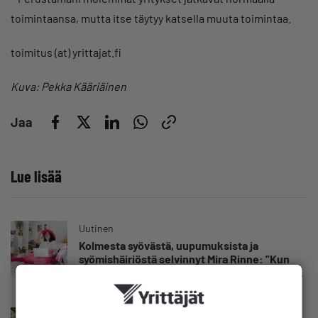
toimintaansa, mutta itse täytyy katsella muuta toimintaa.
toimitus (at) yrittajat.fi
Kuva: Pekka Kääriäinen
Jaa
Lue lisää
Uutinen
Kolmesta syövästä, uupumuksista ja
syömishäiriöstä selvinnyt Mira Rinne: ”Kun
olen katsonut useasti kuolemaa silmiin, olen
oppinut kestämään myös yrittäjyyteen
kuuluvaa epävarmuutta”
Uutinen