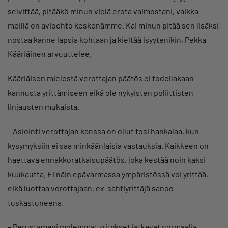
selvittää, pitääkö minun vielä erota vaimostani, vaikka
meillä on avioehto keskenämme. Kai minun pitää sen lisäksi
nostaa kanne lapsia kohtaan ja kieltää isyytenikin, Pekka
Kääriäinen arvuuttelee.
Kääriäisen mielestä verottajan päätös ei todellakaan
kannusta yrittämiseen eikä ole nykyisten poliittisten
linjausten mukaista.
– Asiointi verottajan kanssa on ollut tosi hankalaa, kun
kysymyksiin ei saa minkäänlaisia vastauksia. Kaikkeen on
haettava ennakkoratkaisupäätös, joka kestää noin kaksi
kuukautta. Ei näin epävarmassa ympäristössä voi yrittää,
eikä luottaa verottajaan, ex-sahtiyrittäjä sanoo
tuskastuneena.
– Perustamani molemmat yritykset jatkavat normaalia