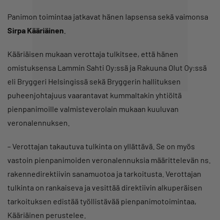
Panimon toimintaa jatkavat hänen lapsensa sekä vaimonsa
Sirpa Kääriäinen
.
Kääriäisen mukaan verottaja tulkitsee, että hänen
omistuksensa Lammin Sahti Oy:ssä ja Rakuuna Olut Oy:ssä
eli Bryggeri Helsingissä sekä Bryggerin hallituksen
puheenjohtajuus vaarantavat kummaltakin yhtiöltä
pienpanimoille valmisteverolain mukaan kuuluvan
veronalennuksen.
– Verottajan takautuva tulkinta on yllättävä. Se on myös
vastoin pienpanimoiden veronalennuksia määrittelevän ns.
rakennedirektiivin sanamuotoa ja tarkoitusta. Verottajan
tulkinta on rankaiseva ja vesittää direktiivin alkuperäisen
tarkoituksen edistää työllistävää pienpanimotoimintaa,
Kääriäinen perustelee.