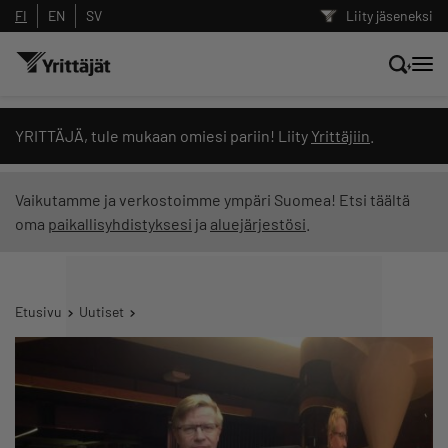
FI
EN
SV
Liity jäseneksi
Hae sivustolta tai kysy suoraan
YRITTÄJÄ, tule mukaan omiesi pariin! Liity
Yrittäjiin
.
Yrittäjien tekoälyltä
Vaikutamme ja verkostoimme ympäri Suomea! Etsi täältä
oma
paikallisyhdistyksesi
ja
aluejärjestösi
.
Hae
Suodata hakutuloksia: näytä kaikki sisältö
Etusivu
Uutiset