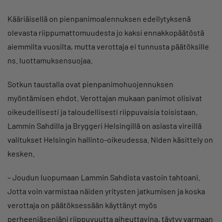
Kääriäisellä on pienpanimoalennuksen edellytyksenä
olevasta riippumattomuudesta jo kaksi ennakkopäätöstä
aiemmilta vuosilta, mutta verottaja ei tunnusta päätöksille
ns. luottamuksensuojaa.
Sotkun taustalla ovat pienpanimohuojennuksen
myöntämisen ehdot. Verottajan mukaan panimot olisivat
oikeudellisesti ja taloudellisesti riippuvaisia toisistaan.
Lammin Sahdilla ja Bryggeri Helsingillä on asiasta vireillä
valitukset Helsingin hallinto-oikeudessa. Niden käsittely on
kesken.
– Joudun luopumaan Lammin Sahdista vastoin tahtoani.
Jotta voin varmistaa näiden yritysten jatkumisen ja koska
verottaja on päätöksessään käyttänyt myös
perheenjäseniäni riippuvuutta aiheuttavina, täytyy varmaan