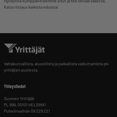
Hyödynnä kumppaneidemme edut ja tee selvää säästöä.
Katso listaus kaikista eduista!
Valtakunnallista, alueellista ja paikallista vaikuttamista pk-
yrittäjien puolesta.
Yhteystiedot
Suomen Yrittäjät
PL 999, 00101 HELSINKI
Puhelinvaihde 09 229 221