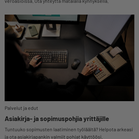
veroasioissa. Ota yhteyttä matalalla kynnyksellä.
Palvelut ja edut
Asiakirja- ja sopimuspohjia yrittäjille
Tuntuuko sopimusten laatiminen työläältä? Helpota arkeasi
ja ota asiakirjapankin valmiit pohjat käyttöösi.