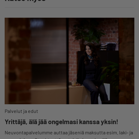
Palvelut ja edut
Yrittäjä, älä jää ongelmasi kanssa yksin!
Neuvontapalvelumme auttaa jäseniä maksutta esim. laki- ja