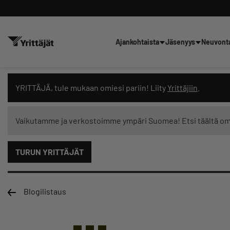
Ajankohtaista
Jäsenyys
Neuvont
Hae sivustolta tai kysy suoraan 
YRITTÄJÄ, tule mukaan omiesi pariin! Liity
Yrittäjiin
.
Vaikutamme ja verkostoimme ympäri Suomea! Etsi täältä o
TURUN YRITTÄJÄT
Suodata hakutuloksia: näytä kaikki sisältö
Blogilistaus