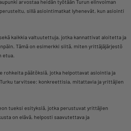
ä kaupunki arvostaa heidän työtään Turun elinvoiman
rusteltu, sillä asiointimatkat lyhenevät, kun asiointi
ekä kaikkia valtuutettuja, jotka kannattivat aloitetta ja
npäin. Tämä on esimerkki siitä, miten yrittäjäjärjestö
n etua.
 rohkeita päätöksiä, jotka helpottavat asiointia ja
 Turku tarvitsee: konkreettisia, mitattavia ja yrittäjien
on tueksi esityksiä, jotka perustuvat yrittäjien
usta on elävä, helposti saavutettava ja