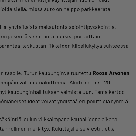
ioida siellä, missä auto on helppo parkkeerata.
eilla lyhytaikaista maksutonta asiointipysäköintiä.
n ja sen jälkeen hinta nousisi portaittain.
parantaa keskustan liikkeiden kilpailukykyä suhteessa
lun tasolle. Turun kaupunginvaltuutettu
Roosa Arvonen
eteenpäin valtuustoaloitteena. Aloite sai heti 29
 nyt kaupunginhallituksen valmisteluun. Tämä kertoo
nnönläheiset ideat voivat yhdistää eri poliittisia ryhmiä.
köintiä joulun vilkkaimpana kaupallisena aikana.
tännöllinen merkitys. Kuluttajalle se viestii, että