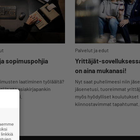
Palvelut ja edut
ut
Yrittäjät-sovelluksess
 ja sopimuspohjia
on aina mukanasi!
Nyt saat puhelimeesi niin jäse
musten laatiminen työläältä?
jäsenetusi, tuoreimmat yrittä
i ja ota asiakirjapankin
myös hyödylliset koulutukset
 käyttöösi.
kiinnostavimmat tapahtumat.
 haemme
iksi
linkkiä
 etujen