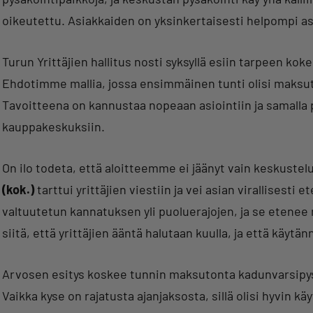
oikeutettu. Asiakkaiden on yksinkertaisesti helpompi as
Turun Yrittäjien hallitus nosti syksyllä esiin tarpeen kok
Ehdotimme mallia, jossa ensimmäinen tunti olisi maksuto
Tavoitteena on kannustaa nopeaan asiointiin ja samalla 
kauppakeskuksiin.
On ilo todeta, että aloitteemme ei jäänyt vain keskuste
(kok.)
tarttui yrittäjien viestiin ja vei asian virallisesti 
valtuutetun kannatuksen yli puoluerajojen, ja se etenee
siitä, että yrittäjien ääntä halutaan kuulla, ja että käytä
Arvosen esitys koskee tunnin maksutonta kadunvarsipysä
Vaikka kyse on rajatusta ajanjaksosta, sillä olisi hyvin käy