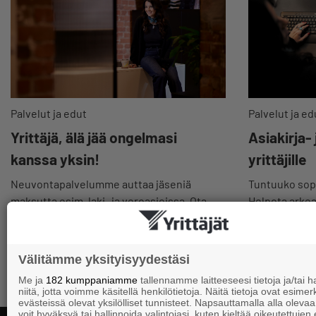
Palvelut ja edut
Palvelut ja ed
Yrittäjä, älä jää ongelmasi
Asiakirja-
kanssa yksin!
yrittäjille
Neuvontapalvelumme auttaa jäseniä
Tuntuuko sopi
maksutta esim. laki- ja veroasioissa. Ota
Helpota arkeas
yhteyttä matalalla kynnyksellä.
valmiit pohjat
Välitämme yksityisyydestäsi
Me ja
182 kumppaniamme
tallennamme laitteeseesi tietoja ja/tai
niitä, jotta voimme käsitellä henkilötietoja. Näitä tietoja ovat esimerk
evästeissä olevat yksilölliset tunnisteet. Napsauttamalla alla olevaa 
voit hyväksyä tai hallinnoida valintojasi, kuten kieltää oikeutettujen