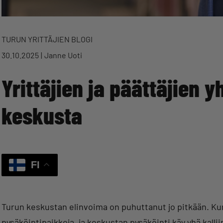
TURUN YRITTÄJIEN BLOGI
30.10.2025
Janne Uoti
Yrittäjien ja päättäjien 
keskusta
FI
Turun keskustan elinvoima on puhuttanut jo pitkään. Ku
pysäköintipaikkoja, ja keskustan pysäköinti käy yhä kallii