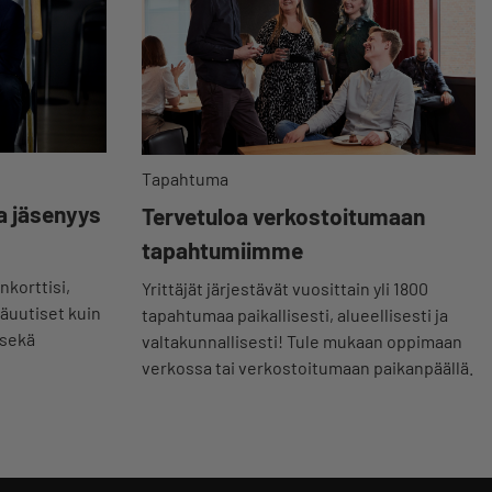
Tapahtuma
a jäsenyys
Tervetuloa verkostoitumaan
tapahtumiimme
nkorttisi,
Yrittäjät järjestävät vuosittain yli 1800
jäuutiset kuin
tapahtumaa paikallisesti, alueellisesti ja
 sekä
valtakunnallisesti! Tule mukaan oppimaan
verkossa tai verkostoitumaan paikanpäällä.