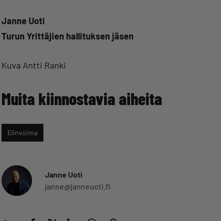
Janne Uoti
Turun Yrittäjien hallituksen jäsen
Kuva Antti Ranki
Muita kiinnostavia aiheita
Elinvoima
Janne Uoti
janne@janneuoti.fi