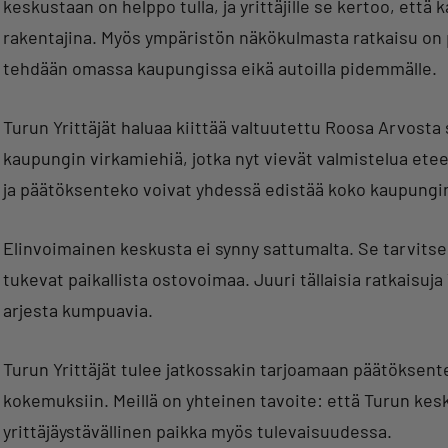
keskustaan on helppo tulla, ja yrittäjille se kertoo, ett
rakentajina. Myös ympäristön näkökulmasta ratkaisu on pe
tehdään omassa kaupungissa eikä autoilla pidemmälle.
Turun Yrittäjät haluaa kiittää valtuutettu Roosa Arvosta s
kaupungin virkamiehiä, jotka nyt vievät valmistelua etee
ja päätöksenteko voivat yhdessä edistää koko kaupungi
Elinvoimainen keskusta ei synny sattumalta. Se tarvitsee
tukevat paikallista ostovoimaa. Juuri tällaisia ratkaisuja
arjesta kumpuavia.
Turun Yrittäjät tulee jatkossakin tarjoamaan päätöksente
kokemuksiin. Meillä on yhteinen tavoite: että Turun kesk
yrittäjäystävällinen paikka myös tulevaisuudessa.