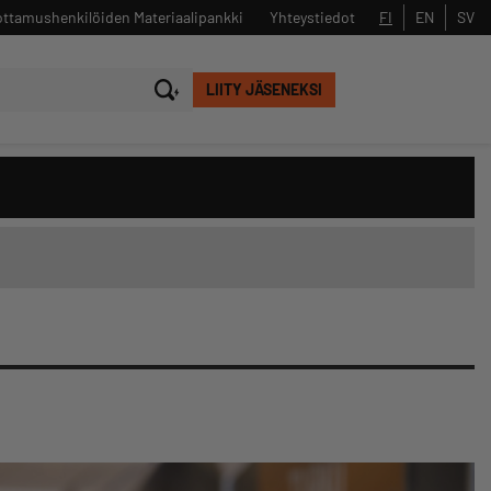
ttamushenkilöiden Materiaalipankki
Yhteystiedot
FI
EN
SV
LIITY JÄSENEKSI
Sulje
Hae