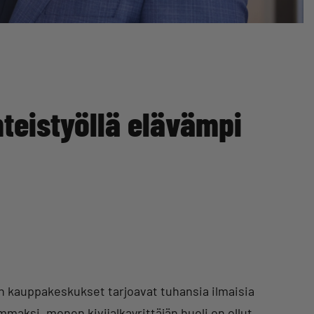
yhteistyöllä elävämpi
n kauppakeskukset tarjoavat tuhansia ilmaisia
mmaksi, monen kivijalkayrittäjän huoli on ollut