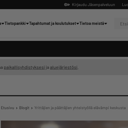
Kirjaudu Jäsenpalveluun
Luo
a
Tietopankki
Tapahtumat ja koulutukset
Tietoa meistä
Yrittäjien tekoälyltä
ma
paikallisyhdistyksesi
ja
aluejärjestösi
.
Etusivu
Blogit
Yrittäjien ja päättäjien yhteistyöllä elävämpi keskusta