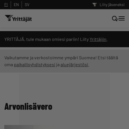
FI
EN
SV
Liity jäseneksi
Hae sivustolta tai kysy suoraan
YRITTÄJÄ, tule mukaan omiesi pariin! Liity
Yrittäjiin
.
Yrittäjien tekoälyltä
Vaikutamme ja verkostoimme ympäri Suomea! Etsi täältä
oma
paikallisyhdistyksesi
ja
aluejärjestösi
.
Hae
Suodata hakutuloksia: näytä kaikki sisältö
Arvonlisävero