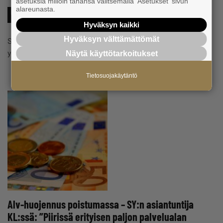
asetuksia milloin tahansa valitsemalla 'Asetukset' sivun
alareunasta.
#JÄRJESTÖ
#SOSIAALITURVA
Hyväksyn kaikki
Hyväksyn välttämättömät
Suomen Yrittäjät avaa oman neuvontanumeron
yksinyrittäjille.
Näytä käyttötarkoitukset
Tietosuojakäytäntö
Alv-huojennus poistumassa – SY:n asiantuntija
KL:ssä: ”Piirissä erityisen paljon palvelualan