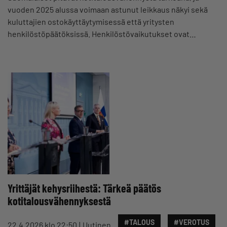
vuoden 2025 alussa voimaan astunut leikkaus näkyi sekä
kuluttajien ostokäyttäytymisessä että yritysten
henkilöstöpäätöksissä. Henkilöstövaikutukset ovat…
Yrittäjät kehysriihestä: Tärkeä päätös
kotitalousvähennyksestä
#TALOUS
#VEROTUS
22.4.2026 klo 22:50
Uutinen