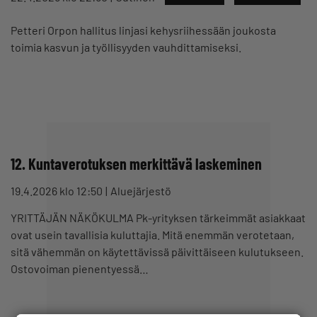
Petteri Orpon hallitus linjasi kehysriihessään joukosta
toimia kasvun ja työllisyyden vauhdittamiseksi.
12. Kuntaverotuksen merkittävä laskeminen
19.4.2026 klo 12:50
Aluejärjestö
YRITTÄJÄN NÄKÖKULMA Pk-yrityksen tärkeimmät asiakkaat
ovat usein tavallisia kuluttajia. Mitä enemmän verotetaan,
sitä vähemmän on käytettävissä päivittäiseen kulutukseen.
Ostovoiman pienentyessä…