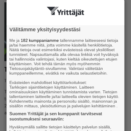
Välitämme yksityisyydestäsi
Me ja
182 kumppaniamme
tallennamme laitteeseesi tietoja
ja/tai haemme niitä, jotta voimme käsitellä henkilötietoja.
Näitä tietoja ovat esimerkiksi evästeissä olevat yksilölliset
tunnisteet. Napsauttamalla alla olevaa linkkiä voit hyväksyä
tai hallinnoida valintojasi, kuten kieltää oikeutettujen etujen
käyttämisen. Voit tehdä tämän myös myöhemmin
Tuumista toimiin – Yrittäjyyden Häme 2026 ›››
Tietosuojakäytäntö-sivullamme. Valintasi välitetään
kumppaneillemme, eivätkä ne vaikuta selaustietoihin.
17.4.2026 klo 09:21
Aluejärjestö
Evästeiden mahdolliset käyttötarkoitukset:
Tarkkojen sijaintitietojen käyttäminen. Laitteen
Tuumista toimiin on Hämeen Yrittäjien hallituksen laatima
ominaisuuksien käyttäminen tunnistamista varten. Tietojen
tallentaminen laitteelle ja/tai laitteella olevien tietojen käyttö.
toimenpideohjelma, mikä sisältää kärkitavoitteet vuodesta
Kohdennettu mainonta ja personoitu sisältö, mainonnan ja
2026 eteenpäin. Päämääränä on yhteinen tahtotila, jossa
sisällön mittaus, yleisötutkimus ja palvelujen kehittäminen .
alueellinen…
Suomen Yrittäjät ja sen kumppanit tarvitsevat
suostumuksesi seuraaviin:
Hyväksymällä sallitte tietojen käsittelyn palvelun sisällä,