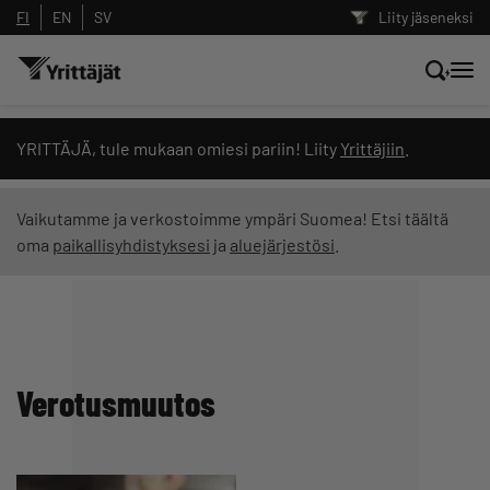
FI
EN
SV
Liity jäseneksi
Hae sivustolta tai kysy suoraan
YRITTÄJÄ, tule mukaan omiesi pariin! Liity
Yrittäjiin
.
Yrittäjien tekoälyltä
Vaikutamme ja verkostoimme ympäri Suomea! Etsi täältä
oma
paikallisyhdistyksesi
ja
aluejärjestösi
.
Hae
Suodata hakutuloksia: näytä kaikki sisältö
Verotusmuutos