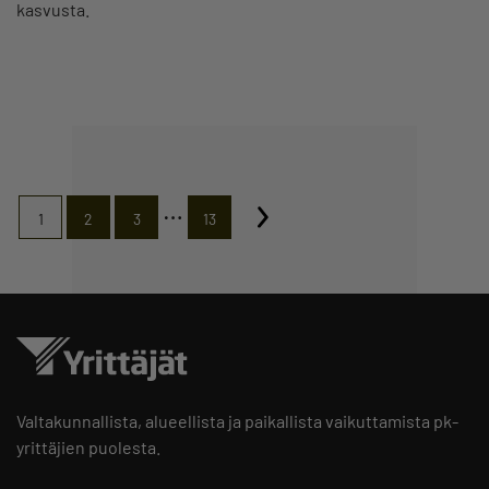
kasvusta.
…
1
2
3
13
Valtakunnallista, alueellista ja paikallista vaikuttamista pk-
yrittäjien puolesta.