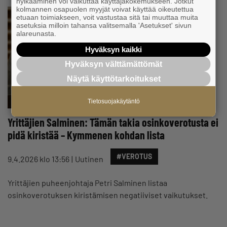
hylkääminen voi vaikuttaa käyttäjäkokemukseen. Jotkut
kolmannen osapuolen myyjät voivat käyttää oikeutettua
etuaan toimiakseen, voit vastustaa sitä tai muuttaa muita
asetuksia milloin tahansa valitsemalla 'Asetukset' sivun
alareunasta.
Hyväksyn kaikki
Hyväksyn välttämättömät
Näytä käyttötarkoitukset
Tietosuojakäytäntö
Yrittäjien Salminen: Tämän takia osinkoverotusta ei
pidä kiristää – Kymmenen kohdan lista
#VEROTUS
9.4.2026 klo 13:56
Uutinen
Yrittäjien puheenjohtaja Petri Salminen listaa
osinkoverotuksen kiristämisen negatiiviset vaikutukset.