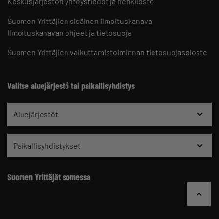
Keskusjärjestön yhteystiedot ja henkilöstö
Suomen Yrittäjien sisäinen ilmoituskanava
Ilmoituskanavan ohjeet ja tietosuoja
Suomen Yrittäjien vaikuttamistoiminnan tietosuojaseloste
Valitse aluejärjestö tai paikallisyhdistys
Aluejärjestöt
Paikallisyhdistykset
Suomen Yrittäjät somessa