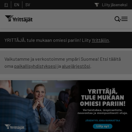
FI
EN
SV
Liity jäseneksi
Hae sivustolta tai kysy suoraan
YRITTÄJÄ, tule mukaan omiesi pariin! Liity
Yrittäjiin
.
Yrittäjien tekoälyltä
Vaikutamme ja verkostoimme ympäri Suomea! Etsi täältä
oma
paikallisyhdistyksesi
ja
aluejärjestösi
.
Hae
Suodata hakutuloksia: näytä kaikki sisältö