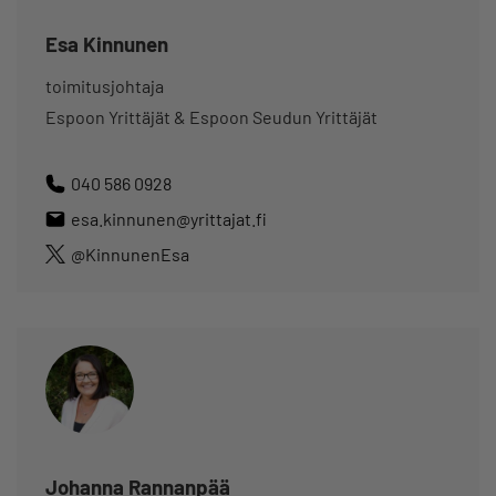
Esa Kinnunen
toimitusjohtaja
Espoon Yrittäjät & Espoon Seudun Yrittäjät
040 586 0928
esa.kinnunen@yrittajat.fi
@KinnunenEsa
Johanna Rannanpää