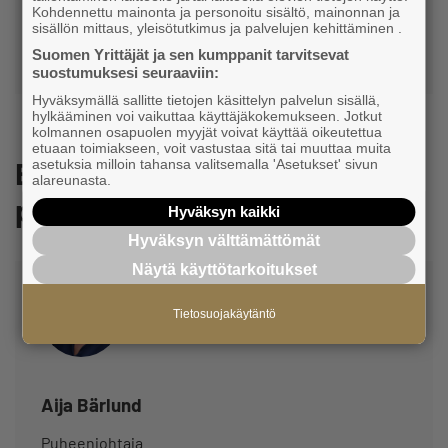
Kohdennettu mainonta ja personoitu sisältö, mainonnan ja
+358 50 344 0805
sisällön mittaus, yleisötutkimus ja palvelujen kehittäminen .
Suomen Yrittäjät ja sen kumppanit tarvitsevat
ulla.tirronen@yrittajat.fi
suostumuksesi seuraaviin:
Hyväksymällä sallitte tietojen käsittelyn palvelun sisällä,
hylkääminen voi vaikuttaa käyttäjäkokemukseen. Jotkut
kolmannen osapuolen myyjät voivat käyttää oikeutettua
etuaan toimiakseen, voit vastustaa sitä tai muuttaa muita
Espoon Yrittäjien
asetuksia milloin tahansa valitsemalla 'Asetukset' sivun
alareunasta.
puheenjohtaja
Hyväksyn kaikki
Hyväksyn välttämättömät
Näytä käyttötarkoitukset
Tietosuojakäytäntö
Aija Bärlund
Puheenjohtaja