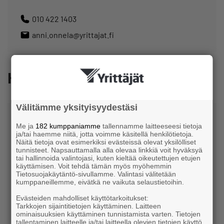
010 422 1403
anni.onnela@yrittajat.fi
Hankintaneuvonta
Välitämme yksityisyydestäsi
Me ja
182 kumppaniamme
tallennamme laitteeseesi tietoja
ja/tai haemme niitä, jotta voimme käsitellä henkilötietoja.
Näitä tietoja ovat esimerkiksi evästeissä olevat yksilölliset
tunnisteet. Napsauttamalla alla olevaa linkkiä voit hyväksyä
tai hallinnoida valintojasi, kuten kieltää oikeutettujen etujen
käyttämisen. Voit tehdä tämän myös myöhemmin
Ulla Tirronen
Tietosuojakäytäntö-sivullamme. Valintasi välitetään
kumppaneillemme, eivätkä ne vaikuta selaustietoihin.
Hankintaneuvoja
Evästeiden mahdolliset käyttötarkoitukset:
Tarkkojen sijaintitietojen käyttäminen. Laitteen
Espoon Yrittäjät
ominaisuuksien käyttäminen tunnistamista varten. Tietojen
tallentaminen laitteelle ja/tai laitteella olevien tietojen käyttö.