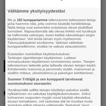
Välitämme yksityisyydestäsi
Me ja
182 kumppaniamme
tallennamme laitteeseesi tietoja
ja/tai haemme niitä, jotta voimme käsitellä henkilötietoja.
Näitä tietoja ovat esimerkiksi evästeissä olevat yksilölliset
tunnisteet. Napsauttamalla alla olevaa linkkiä voit hyväksyä
tai hallinnoida valintojasi, kuten kieltää oikeutettujen etujen
käyttämisen. Voit tehdä tämän myös myöhemmin
Tietosuojakäytäntö-sivullamme. Valintasi välitetään
kumppaneillemme, eivätkä ne vaikuta selaustietoihin.
Evästeiden mahdolliset käyttötarkoitukset:
Tarkkojen sijaintitietojen käyttäminen. Laitteen
ominaisuuksien käyttäminen tunnistamista varten. Tietojen
tallentaminen laitteelle ja/tai laitteella olevien tietojen käyttö.
LÄNSI-UUDENMAAN SÄÄSTÖPANKKI
Kohdennettu mainonta ja personoitu sisältö, mainonnan ja
sisällön mittaus, yleisötutkimus ja palvelujen kehittäminen .
Suomen Yrittäjät ja sen kumppanit tarvitsevat
suostumuksesi seuraaviin:
Hyväksymällä sallitte tietojen käsittelyn palvelun sisällä,
Kumppanimme
hylkääminen voi vaikuttaa käyttäjäkokemukseen. Jotkut
kolmannen osapuolen myyjät voivat käyttää oikeutettua
etuaan toimiakseen, voit vastustaa sitä tai muuttaa muita
AaBee Ab
–
Tutustu kumppaniimme >>
asetuksia milloin tahansa valitsemalla 'Asetukset' sivun