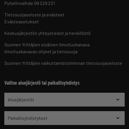
Puhelinvaihde 09 229 221
Tietosuojaseloste ja evästeet
Evästeasetukset
Keskusjärjestön yhteystiedot ja henkilöstö
Suomen Yrittäjien sisäinen ilmoituskanava
Ilmoituskanavan ohjeet ja tietosuoja
Suomen Yrittäjien vaikuttamistoiminnan tietosuojaseloste
Valitse aluejärjestö tai paikallisyhdistys
Aluejärjestöt
Paikallisyhdistykset