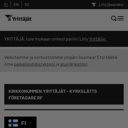
FI
EN
SV
Liity jäseneksi
Hae sivustolta tai kysy suoraan
YRITTÄJÄ, tule mukaan omiesi pariin! Liity
Yrittäjiin
.
Yrittäjien tekoälyltä
Vaikutamme ja verkostoimme ympäri Suomea! Etsi täältä
oma
paikallisyhdistyksesi
ja
aluejärjestösi
.
Hae
Suodata hakutuloksia: näytä kaikki sisältö
KIRKKONUMMEN YRITTÄJÄT - KYRKSLÄTTS
FÖRETAGARE RF
FI