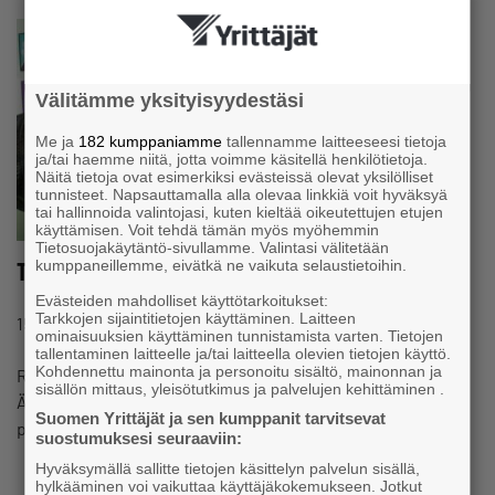
Välitämme yksityisyydestäsi
Me ja
182 kumppaniamme
tallennamme laitteeseesi tietoja
ja/tai haemme niitä, jotta voimme käsitellä henkilötietoja.
Näitä tietoja ovat esimerkiksi evästeissä olevat yksilölliset
tunnisteet. Napsauttamalla alla olevaa linkkiä voit hyväksyä
tai hallinnoida valintojasi, kuten kieltää oikeutettujen etujen
käyttämisen. Voit tehdä tämän myös myöhemmin
Tietosuojakäytäntö-sivullamme. Valintasi välitetään
kumppaneillemme, eivätkä ne vaikuta selaustietoihin.
Tulevaisuuteen luotsaajat valitaan kohta
Evästeiden mahdolliset käyttötarkoitukset:
#KUNTA
Tarkkojen sijaintitietojen käyttäminen. Laitteen
15.3.2017 klo 14:50
Uutinen
ominaisuuksien käyttäminen tunnistamista varten. Tietojen
tallentaminen laitteelle ja/tai laitteella olevien tietojen käyttö.
Kohdennettu mainonta ja personoitu sisältö, mainonnan ja
Reilun kolmen viikon kuluttua on kunnallisvaalit.
sisällön mittaus, yleisötutkimus ja palvelujen kehittäminen .
Äänestäjillä on suuri vastuu siitä, ketä he valitsevat
Suomen Yrittäjät ja sen kumppanit tarvitsevat
päättämään yhteisistä asioista, myös yrityksiä ja…
suostumuksesi seuraaviin:
Hyväksymällä sallitte tietojen käsittelyn palvelun sisällä,
hylkääminen voi vaikuttaa käyttäjäkokemukseen. Jotkut