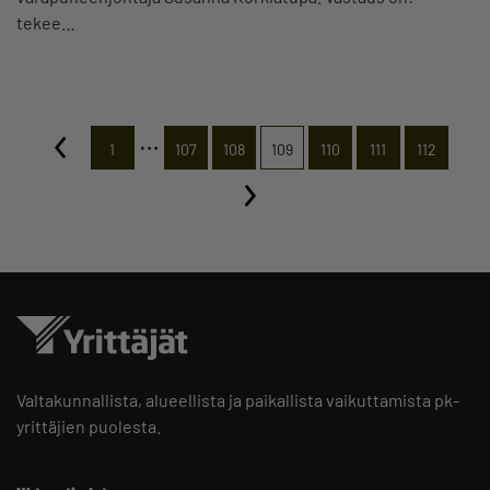
tekee…
…
1
107
108
109
110
111
112
Valtakunnallista, alueellista ja paikallista vaikuttamista pk-
yrittäjien puolesta.