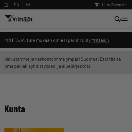
FI
EN
SV
Liity jäseneksi
Hae sivustolta tai kysy suoraan
YRITTÄJÄ, tule mukaan omiesi pariin! Liity
Yrittäjiin
.
Yrittäjien tekoälyltä
Vaikutamme ja verkostoimme ympäri Suomea! Etsi täältä
oma
paikallisyhdistyksesi
ja
aluejärjestösi
.
Hae
Suodata hakutuloksia: näytä kaikki sisältö
Kunta