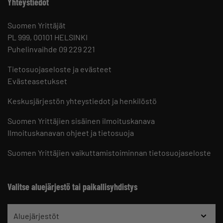
Yhteystiedot
Suomen Yrittäjät
PL 999, 00101 HELSINKI
Puhelinvaihde 09 229 221
Tietosuojaseloste ja evästeet
Evästeasetukset
Keskusjärjestön yhteystiedot ja henkilöstö
Suomen Yrittäjien sisäinen ilmoituskanava
Ilmoituskanavan ohjeet ja tietosuoja
Suomen Yrittäjien vaikuttamistoiminnan tietosuojaseloste
Valitse aluejärjestö tai paikallisyhdistys
Aluejärjestöt