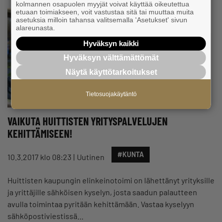
kolmannen osapuolen myyjät voivat käyttää oikeutettua
etuaan toimiakseen, voit vastustaa sitä tai muuttaa muita
asetuksia milloin tahansa valitsemalla 'Asetukset' sivun
alareunasta.
Hyväksyn kaikki
Hyväksyn välttämättömät
Näytä käyttötarkoitukset
Tietosuojakäytäntö
VAIKUTA HUITTISTEN YRITYSPALVELUJEN
KEHITTÄMISEEN!
#KUNTA
10.3.2017 klo 08:23
Uutinen
Huittisten kaupungin elinkeinotoimi on lähettänyt yrityksille
ja yrittäjille sähköisen kyselyn, josta saadun palautteen
avulla toimintaa pyritään kehittämään. Vastaa kyselyyn
sähköpostiviestissä…