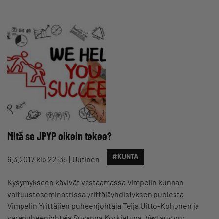
Mitä se JPYP oikein tekee?
#KUNTA
6.3.2017 klo 22:35
Uutinen
Kysymykseen kävivät vastaamassa Vimpelin kunnan
valtuustoseminaarissa yrittäjäyhdistyksen puolesta
Vimpelin Yrittäjien puheenjohtaja Teija Uitto-Kohonen ja
varapuheenjohtaja Susanna Korkiatupa. Vastaus on: