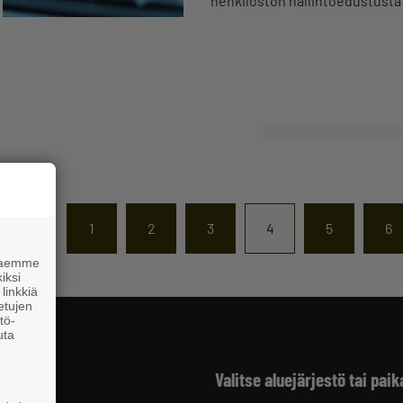
henkilöstön hallintoedustusta
1
2
3
4
5
6
 haemme
iksi
linkkiä
 etujen
tö-
uta
Valitse aluejärjestö tai paik