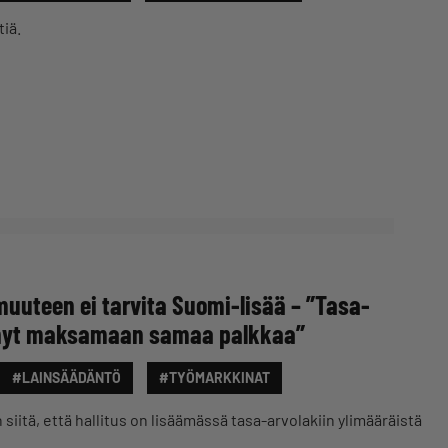
iä.
muuteen ei tarvita Suomi-lisää – ”Tasa-
o nyt maksamaan samaa palkkaa”
#LAINSÄÄDÄNTÖ
#TYÖMARKKINAT
siitä, että hallitus on lisäämässä tasa-arvolakiin ylimääräistä