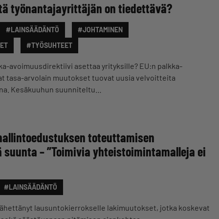
ä työnantajayrittäjän on tiedettävä?
#LAINSÄÄDÄNTÖ
#JOHTAMINEN
ET
#TYÖSUHTEET
ka-avoimuusdirektiivi asettaa yrityksille? EU:n palkka-
t tasa-arvolain muutokset tuovat uusia velvoitteita
kana. Kesäkuuhun suunniteltu…
 hallintoedustuksen toteuttamisen
 suunta – ”Toimivia yhteistoimintamalleja ei
#LAINSÄÄDÄNTÖ
 lähettänyt lausuntokierrokselle lakimuutokset, jotka koskevat