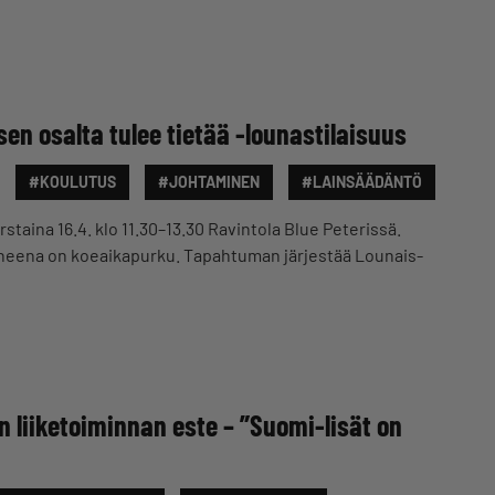
en osalta tulee tietää -lounastilaisuus
#KOULUTUS
#JOHTAMINEN
#LAINSÄÄDÄNTÖ
rstaina 16.4. klo 11.30–13.30 Ravintola Blue Peterissä.
heena on koeaikapurku. Tapahtuman järjestää Lounais-
on liiketoiminnan este – ”Suomi-lisät on