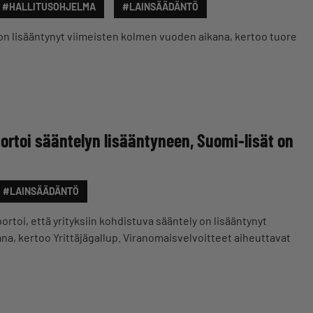
#HALLITUSOHJELMA
#LAINSÄÄDÄNTÖ
 on lisääntynyt viimeisten kolmen vuoden aikana, kertoo tuore
aportoi sääntelyn lisääntyneen, Suomi-lisät on
#LAINSÄÄDÄNTÖ
portoi, että yrityksiin kohdistuva sääntely on lisääntynyt
a, kertoo Yrittäjägallup. Viranomaisvelvoitteet aiheuttavat