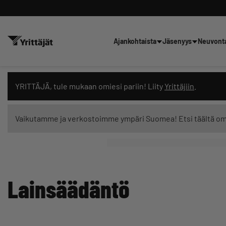
Ajankohtaista
Jäsenyys
Neuvont
Hae sivustolta tai kysy suoraan 
YRITTÄJÄ, tule mukaan omiesi pariin! Liity
Yrittäjiin
.
Vaikutamme ja verkostoimme ympäri Suomea! Etsi täältä o
Suodata hakutuloksia: näytä kaikki sisältö
Lainsäädäntö