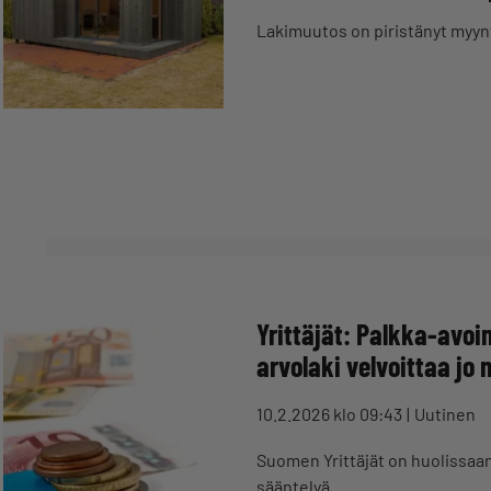
Lakimuutos on piristänyt myynt
Yrittäjät: Palkka-avoi
arvolaki velvoittaa j
10.2.2026 klo 09:43
Uutinen
Suomen Yrittäjät on huolissaan 
sääntelyä.