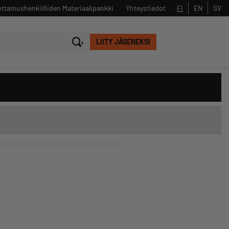
ttamushenkilöiden Materiaalipankki
Yhteystiedot
FI
EN
SV
LIITY JÄSENEKSI
Sulje
Hae