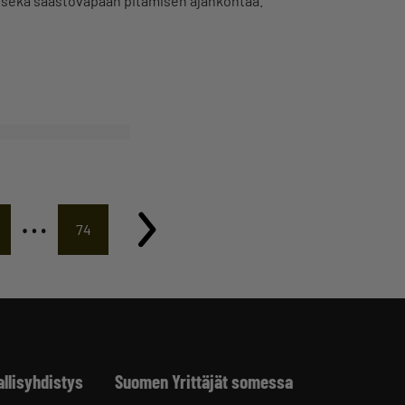
 sekä säästövapaan pitämisen ajankohtaa.
…
74
allisyhdistys
Suomen Yrittäjät somessa