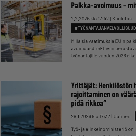
Palkka-avoimuus – mit
2.2.2026 klo 17:42
Koulutus
#TYÖNANTAJANVELVOLLISUUD
Millaisia vaatimuksia EU:n palk
avoimuusdirektiiviin perustuva
työnantajille vuoden 2026 ai
Yrittäjät: Henkilöstön
rajoittaminen on väärä
pidä rikkoa”
28.1.2026 klo 17:32
Uutinen
Työ- ja elinkeinoministeriö on