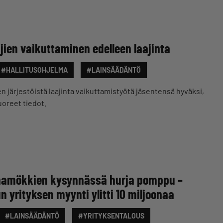
äjien vaikuttaminen edelleen laajinta
#HALLITUSOHJELMA
#LAINSÄÄDÄNTÖ
n järjestöistä laajinta vaikuttamistyötä jäsentensä hyväksi,
uoreet tiedot.
aunamökkien kysynnässä hurja pomppu –
 yrityksen myynti ylitti 10 miljoonaa
#LAINSÄÄDÄNTÖ
#YRITYKSENTALOUS