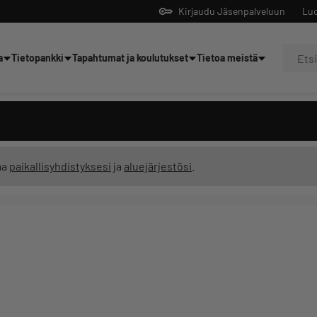
Kirjaudu Jäsenpalveluun
Luo
a
Tietopankki
Tapahtumat ja koulutukset
Tietoa meistä
Yrittäjien tekoälyltä
ma
paikallisyhdistyksesi
ja
aluejärjestösi
.