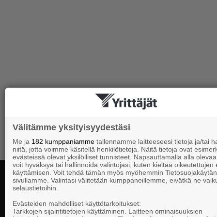
Välitämme yksityisyydestäsi
Me ja
182 kumppaniamme
tallennamme laitteeseesi tietoja ja/tai
niitä, jotta voimme käsitellä henkilötietoja. Näitä tietoja ovat esimerk
evästeissä olevat yksilölliset tunnisteet. Napsauttamalla alla olevaa 
voit hyväksyä tai hallinnoida valintojasi, kuten kieltää oikeutettujen
käyttämisen. Voit tehdä tämän myös myöhemmin Tietosuojakäytän
sivullamme. Valintasi välitetään kumppaneillemme, eivätkä ne vaik
selaustietoihin.
Yhteystiedot
Evästeiden mahdolliset käyttötarkoitukset:
Tarkkojen sijaintitietojen käyttäminen. Laitteen ominaisuuksien