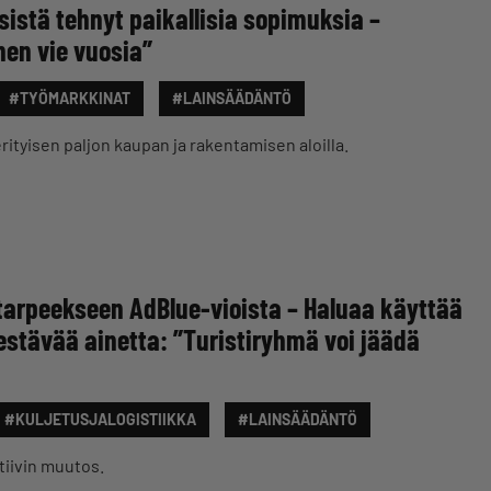
ksistä tehnyt paikallisia sopimuksia –
nen vie vuosia”
#TYÖMARKKINAT
#LAINSÄÄDÄNTÖ
erityisen paljon kaupan ja rakentamisen aloilla.
 tarpeekseen AdBlue-vioista – Haluaa käyttää
tävää ainetta: ”Turistiryhmä voi jäädä
#KULJETUSJALOGISTIIKKA
#LAINSÄÄDÄNTÖ
tiivin muutos.