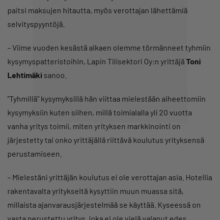
paitsi maksujen hitautta, myös verottajan lähettämiä
selvityspyyntöjä.
– Viime vuoden kesästä alkaen olemme törmänneet tyhmiin
kysymyspatteristoihin, Lapin Tilisektori Oy:n yrittäjä
Toni
Lehtimäki
sanoo.
”Tyhmillä” kysymyksillä hän viittaa mielestään aiheettomiin
kysymyksiin kuten siihen, millä toimialalla yli 20 vuotta
vanha yritys toimii, miten yrityksen markkinointi on
järjestetty tai onko yrittäjällä riittävä koulutus yrityksensä
perustamiseen.
– Mielestäni yrittäjän koulutus ei ole verottajan asia. Hotellia
rakentavalta yritykseltä kysyttiin muun muassa sitä,
millaista ajanvarausjärjestelmää se käyttää. Kyseessä on
vasta perustettu yritys, joka ei ole vielä valanut edes