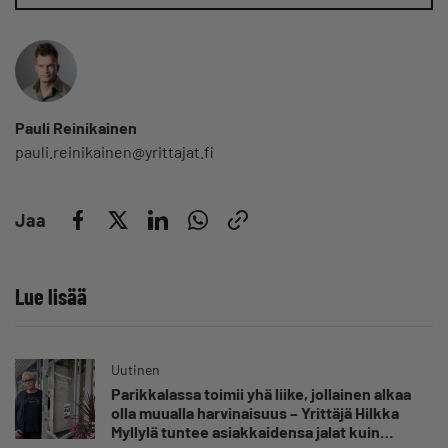
Pauli Reinikainen
pauli.reinikainen@yrittajat.fi
Jaa
Lue lisää
Uutinen
Parikkalassa toimii yhä liike, jollainen alkaa
olla muualla harvinaisuus – Yrittäjä Hilkka
Myllylä tuntee asiakkaidensa jalat kuin