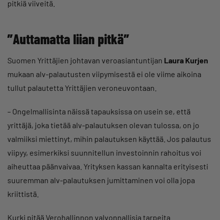
pitkiä viiveitä.
”Auttamatta liian pitkä”
Suomen Yrittäjien johtavan veroasiantuntijan
Laura Kurjen
mukaan alv-palautusten viipymisestä ei ole viime aikoina
tullut palautetta Yrittäjien veroneuvontaan.
– Ongelmallisinta näissä tapauksissa on usein se, että
yrittäjä, joka tietää alv-palautuksen olevan tulossa, on jo
valmiiksi miettinyt, mihin palautuksen käyttää. Jos palautus
viipyy, esimerkiksi suunnitellun investoinnin rahoitus voi
aiheuttaa päänvaivaa. Yrityksen kassan kannalta erityisesti
suuremman alv-palautuksen jumittaminen voi olla jopa
kriittistä.
Kurki pitää Verohallinnon valvonnallisia tarpeita