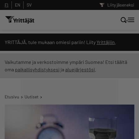
FI
EN
SV
Liity jäseneksi
Hae sivustolta tai kysy suoraan
YRITTÄJÄ, tule mukaan omiesi pariin! Liity
Yrittäjiin
.
Yrittäjien tekoälyltä
Vaikutamme ja verkostoimme ympäri Suomea! Etsi täältä
oma
paikallisyhdistyksesi
ja
aluejärjestösi
.
Hae
Suodata hakutuloksia: näytä kaikki sisältö
Etusivu
Uutiset