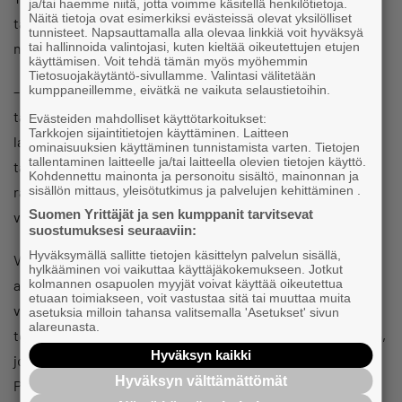
ja/tai haemme niitä, jotta voimme käsitellä henkilötietoja.
Näitä tietoja ovat esimerkiksi evästeissä olevat yksilölliset
tapauksiin alv-palautusten viivästymisestä ja erilaisista
tunnisteet. Napsauttamalla alla olevaa linkkiä voit hyväksyä
niihin liittyvistä selvityspyynnöistä.
tai hallinnoida valintojasi, kuten kieltää oikeutettujen etujen
käyttämisen. Voit tehdä tämän myös myöhemmin
Tietosuojakäytäntö-sivullamme. Valintasi välitetään
– Tarkoituksena ei ole pitkittää valvontaa, emmekä halua
kumppaneillemme, eivätkä ne vaikuta selaustietoihin.
tahallaan hankaloittaa yrittäjän elämää. Kyse on
Evästeiden mahdolliset käyttötarkoitukset:
Tarkkojen sijaintitietojen käyttäminen. Laitteen
lakisääteisestä arvonlisäverovalvonnasta. Missään
ominaisuuksien käyttäminen tunnistamista varten. Tietojen
tallentaminen laitteelle ja/tai laitteella olevien tietojen käyttö.
tapauksessa ei ole kyse siitä, että panttaamme yrittäjien
Kohdennettu mainonta ja personoitu sisältö, mainonnan ja
rahoja, ylitarkastaja Ulla Lindstedt Verohallinnon
sisällön mittaus, yleisötutkimus ja palvelujen kehittäminen .
Suomen Yrittäjät ja sen kumppanit tarvitsevat
verotuksen ohjausyksiköstä kertoo.
suostumuksesi seuraaviin:
Hyväksymällä sallitte tietojen käsittelyn palvelun sisällä,
Verottajan mukaan valvontaa tehdään
hylkääminen voi vaikuttaa käyttäjäkokemukseen. Jotkut
arvonlisäveroilmoitusten oikeellisuuden selvittämiseksi ja
kolmannen osapuolen myyjät voivat käyttää oikeutettua
etuaan toimiakseen, voit vastustaa sitä tai muuttaa muita
veroriskien valvomiseksi. Lindstedtin mukaan yrityksen
asetuksia milloin tahansa valitsemalla 'Asetukset' sivun
alareunasta.
tekemä yksittäinen alv-ilmoitus voi valikoitua valvottavaksi,
Hyväksyn kaikki
jolloin Verohallinto lähettää yritykselle selvityspyynnön.
Hyväksyn välttämättömät
Pyyntöjen laatimiseen ei Lindstedtin mukaan käytetä