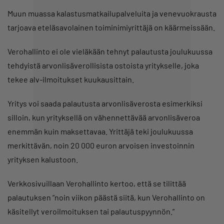
Muun muassa kalastusmatkailupalveluita ja venevuokrausta
tarjoava eteläsavolainen toiminimiyrittäjä on käärmeissään.
Verohallinto ei ole vieläkään tehnyt palautusta joulukuussa
tehdyistä arvonlisäverollisista ostoista yritykselle, joka
tekee alv-ilmoitukset kuukausittain.
Yritys voi saada palautusta arvonlisäverosta esimerkiksi
silloin, kun yrityksellä on vähennettävää arvonlisäveroa
enemmän kuin maksettavaa. Yrittäjä teki joulukuussa
merkittävän, noin 20 000 euron arvoisen investoinnin
yrityksen kalustoon.
Verkkosivuillaan Verohallinto kertoo, että se tilittää
palautuksen ”noin viikon päästä siitä, kun Verohallinto on
käsitellyt veroilmoituksen tai palautuspyynnön.”