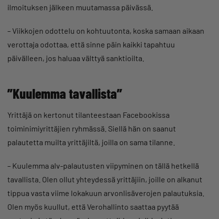
ilmoituksen jälkeen muutamassa päivässä.
– Viikkojen odottelu on kohtuutonta, koska samaan aikaan
verottaja odottaa, että sinne päin kaikki tapahtuu
päivälleen, jos haluaa välttyä sanktioilta.
”Kuulemma tavallista”
Yrittäjä on kertonut tilanteestaan Facebookissa
toiminimiyrittäjien ryhmässä. Siellä hän on saanut
palautetta muilta yrittäjiltä, joilla on sama tilanne.
– Kuulemma alv-palautusten viipyminen on tällä hetkellä
tavallista. Olen ollut yhteydessä yrittäjiin, joille on alkanut
tippua vasta viime lokakuun arvonlisäverojen palautuksia.
Olen myös kuullut, että Verohallinto saattaa pyytää