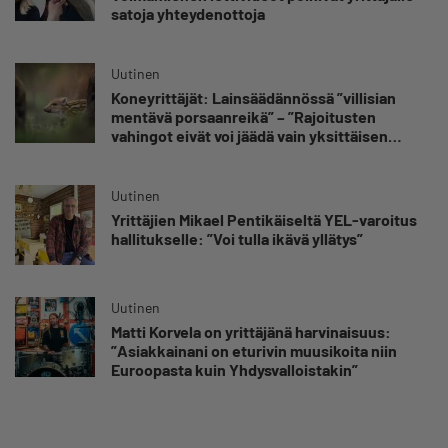
satoja yhteydenottoja
Uutinen
Koneyrittäjät: Lainsäädännössä ”villisian
mentävä porsaanreikä” – ”Rajoitusten
vahingot eivät voi jäädä vain yksittäisen
yrittäjän harteille”
Uutinen
Yrittäjien Mikael Pentikäiseltä YEL-varoitus
hallitukselle: ”Voi tulla ikävä yllätys”
Uutinen
Matti Korvela on yrittäjänä harvinaisuus:
”Asiakkainani on eturivin muusikoita niin
Euroopasta kuin Yhdysvalloistakin”