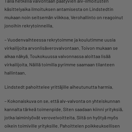
Tällä hetkellä valvontaan päätyvien alv-ilmoitusten
käsittelyaika ilmoituksen antamisesta on Lindstedtin
mukaan noin seitsemän viikkoa. Verohallinto on reagoinut
jonoihin rekrytoinneilla.
– Vuodenvaihteessa rekrytoimme ja koulutimme uusia
virkailijoita arvonlisäverovalvontaan. Toivon mukaan se
alkaa näkyä. Toukokuussa valvonnassa aloittaa lisää
virkailijoita. Näillä toimilla pyrimme saamaan tilanteen
hallintaan.
Lindstedt pahoittelee yrittäjille aiheutunutta harmia.
– Kokonaiskuva on se, että alv-valvonta on yhteiskunnan
kannalta tärkeä toimenpide. Siten saadaan kiinni yrityksiä,
jotka laiminlyövät verovelvoitteita. Siitä on hyötyä myös
oikein toimiville yrityksille. Pahoittelen poikkeuksellisen