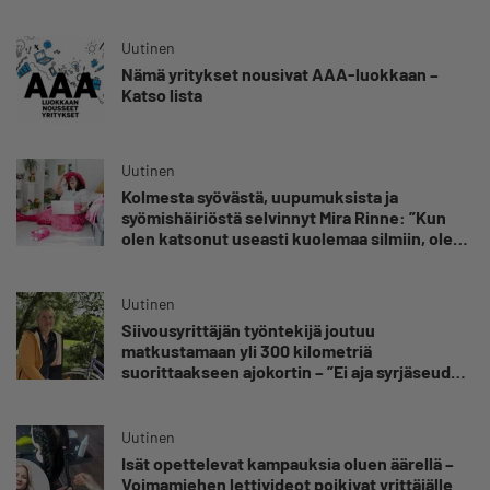
omansa
Uutinen
Nämä yritykset nousivat AAA-luokkaan –
Katso lista
Uutinen
Kolmesta syövästä, uupumuksista ja
syömishäiriöstä selvinnyt Mira Rinne: ”Kun
olen katsonut useasti kuolemaa silmiin, olen
oppinut kestämään myös yrittäjyyteen
kuuluvaa epävarmuutta”
Uutinen
Siivousyrittäjän työntekijä joutuu
matkustamaan yli 300 kilometriä
suorittaakseen ajokortin – ”Ei aja syrjäseudun
etua”
Uutinen
Isät opettelevat kampauksia oluen äärellä –
Voimamiehen lettivideot poikivat yrittäjälle