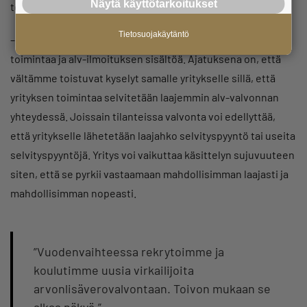
Näytä käyttötarkoitukset
tekoälyä vaan jokainen käydään läpi virkailijan toimesta.
Tietosuojakäytäntö
– Pyrimme selvittämään mahdollisimman hyvin yrityksen
toimintaa ja alv-ilmoituksen sisältöä. Ajatuksena on, että
vältämme toistuvat kyselyt samalle yritykselle sillä, että
yrityksen toimintaa selvitetään laajemmin alv-valvonnan
yhteydessä. Joissain tilanteissa valvonta voi edellyttää,
että yritykselle lähetetään laajahko selvityspyyntö tai useita
selvityspyyntöjä. Yritys voi vaikuttaa käsittelyn sujuvuuteen
siten, että se pyrkii vastaamaan mahdollisimman laajasti ja
mahdollisimman nopeasti.
”Vuodenvaihteessa rekrytoimme ja
koulutimme uusia virkailijoita
arvonlisäverovalvontaan. Toivon mukaan se