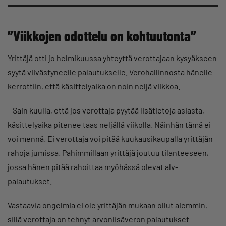
”Viikkojen odottelu on kohtuutonta”
Yrittäjä otti jo helmikuussa yhteyttä verottajaan kysyäkseen
syytä viivästyneelle palautukselle. Verohallinnosta hänelle
kerrottiin, että käsittelyaika on noin neljä viikkoa.
– Sain kuulla, että jos verottaja pyytää lisätietoja asiasta,
käsittelyaika pitenee taas neljällä viikolla. Näinhän tämä ei
voi mennä. Ei verottaja voi pitää kuukausikaupalla yrittäjän
rahoja jumissa. Pahimmillaan yrittäjä joutuu tilanteeseen,
jossa hänen pitää rahoittaa myöhässä olevat alv-
palautukset.
Vastaavia ongelmia ei ole yrittäjän mukaan ollut aiemmin,
sillä verottaja on tehnyt arvonlisäveron palautukset