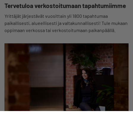
Tervetuloa verkostoitumaan tapahtumiimme
Yrittäjät järjestävät vuosittain yli 1800 tapahtumaa
paikallisesti, alueellisesti ja valtakunnallisesti! Tule mukaan
oppimaan verkossa tai verkostoitumaan paikanpäällä.
Palvelut ja edut