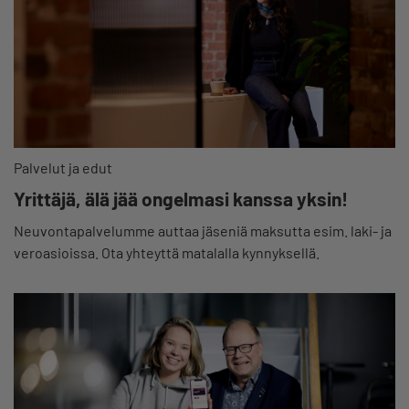
Palvelut ja edut
Yrittäjä, älä jää ongelmasi kanssa yksin!
Neuvontapalvelumme auttaa jäseniä maksutta esim. laki- ja
veroasioissa. Ota yhteyttä matalalla kynnyksellä.