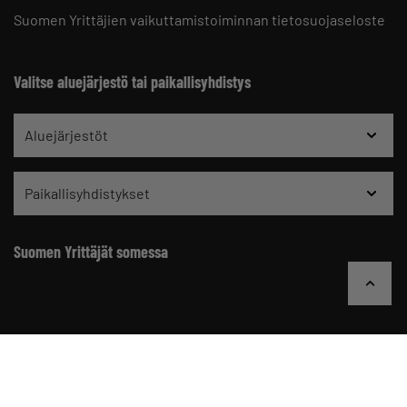
Suomen Yrittäjien vaikuttamistoiminnan tietosuojaseloste
Valitse aluejärjestö tai paikallisyhdistys
Aluejärjestöt
Paikallisyhdistykset
Suomen Yrittäjät somessa