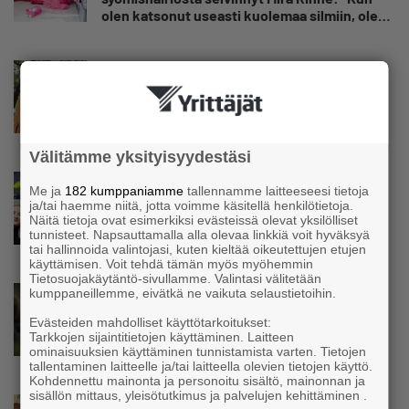
olen katsonut useasti kuolemaa silmiin, olen
oppinut kestämään myös yrittäjyyteen
kuuluvaa epävarmuutta”
Uutinen
Siivousyrittäjän työntekijä joutuu
matkustamaan yli 300 kilometriä
suorittaakseen ajokortin – ”Ei aja syrjäseudun
etua”
Välitämme yksityisyydestäsi
Uutinen
Me ja
182 kumppaniamme
tallennamme laitteeseesi tietoja
Isät opettelevat kampauksia oluen äärellä –
ja/tai haemme niitä, jotta voimme käsitellä henkilötietoja.
Voimamiehen lettivideot poikivat yrittäjälle
Näitä tietoja ovat esimerkiksi evästeissä olevat yksilölliset
tunnisteet. Napsauttamalla alla olevaa linkkiä voit hyväksyä
satoja yhteydenottoja
tai hallinnoida valintojasi, kuten kieltää oikeutettujen etujen
käyttämisen. Voit tehdä tämän myös myöhemmin
Tietosuojakäytäntö-sivullamme. Valintasi välitetään
Uutinen
kumppaneillemme, eivätkä ne vaikuta selaustietoihin.
Koneyrittäjät: Lainsäädännössä ”villisian
Evästeiden mahdolliset käyttötarkoitukset:
mentävä porsaanreikä” – ”Rajoitusten
Tarkkojen sijaintitietojen käyttäminen. Laitteen
vahingot eivät voi jäädä vain yksittäisen
ominaisuuksien käyttäminen tunnistamista varten. Tietojen
yrittäjän harteille”
tallentaminen laitteelle ja/tai laitteella olevien tietojen käyttö.
Kohdennettu mainonta ja personoitu sisältö, mainonnan ja
sisällön mittaus, yleisötutkimus ja palvelujen kehittäminen .
Uutinen