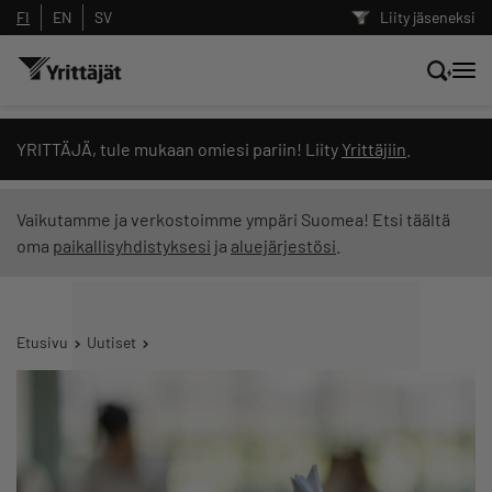
FI
EN
SV
Liity jäseneksi
Hae sivustolta tai kysy suoraan
YRITTÄJÄ, tule mukaan omiesi pariin! Liity
Yrittäjiin
.
Yrittäjien tekoälyltä
Vaikutamme ja verkostoimme ympäri Suomea! Etsi täältä
oma
paikallisyhdistyksesi
ja
aluejärjestösi
.
Hae
Suodata hakutuloksia: näytä kaikki sisältö
Etusivu
Uutiset