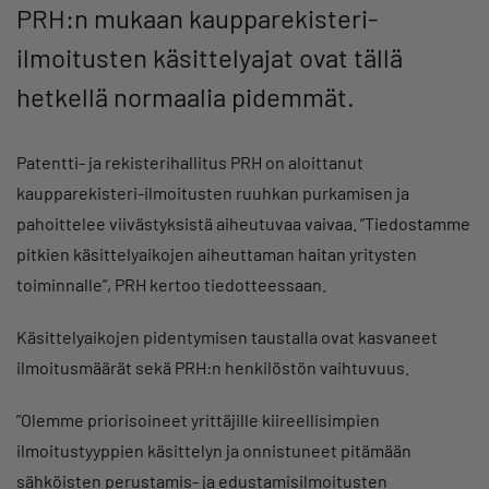
PRH:n mukaan kaupparekisteri-
ilmoitusten käsittelyajat ovat tällä
hetkellä normaalia pidemmät.
Patentti- ja rekisterihallitus PRH on aloittanut
kaupparekisteri-ilmoitusten ruuhkan purkamisen ja
pahoittelee viivästyksistä aiheutuvaa vaivaa. ”Tiedostamme
pitkien käsittelyaikojen aiheuttaman haitan yritysten
toiminnalle”, PRH kertoo tiedotteessaan.
Käsittelyaikojen pidentymisen taustalla ovat kasvaneet
ilmoitusmäärät sekä PRH:n henkilöstön vaihtuvuus.
”Olemme priorisoineet yrittäjille kiireellisimpien
ilmoitustyyppien käsittelyn ja onnistuneet pitämään
sähköisten perustamis- ja edustamisilmoitusten