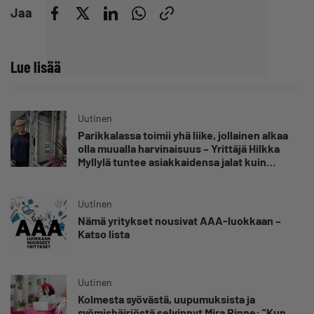
Jaa
Lue lisää
Uutinen
Parikkalassa toimii yhä liike, jollainen alkaa
olla muualla harvinaisuus – Yrittäjä Hilkka
Myllylä tuntee asiakkaidensa jalat kuin
omansa
Uutinen
Nämä yritykset nousivat AAA-luokkaan –
Katso lista
Uutinen
Kolmesta syövästä, uupumuksista ja
syömishäiriöstä selvinnyt Mira Rinne: ”Kun