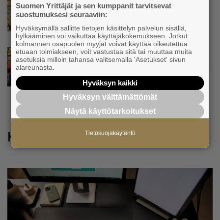
Suomen Yrittäjät ja sen kumppanit tarvitsevat
Yrittäjien Mikael Pentikäiseltä YEL-varoitus
suostumuksesi seuraaviin:
hallitukselle: ”Voi tulla ikävä yllätys”
Hyväksymällä sallitte tietojen käsittelyn palvelun sisällä,
hylkääminen voi vaikuttaa käyttäjäkokemukseen. Jotkut
kolmannen osapuolen myyjät voivat käyttää oikeutettua
etuaan toimiakseen, voit vastustaa sitä tai muuttaa muita
Uutinen
asetuksia milloin tahansa valitsemalla 'Asetukset' sivun
Matti Korvela on yrittäjänä harvinaisuus:
alareunasta.
”Asiakkainani on eturivin muusikoita niin
Euroopasta kuin Yhdysvalloistakin”
Hyväksyn kaikki
Hyväksyn välttämättömät
Näytä käyttötarkoitukset
Katso myös
Tietosuojakäytäntö