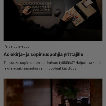
Palvelut ja edut
Asiakirja- ja sopimuspohjia yrittäjille
Tuntuuko sopimusten laatiminen työläältä? Helpota arkeasi
ja ota asiakirjapankin valmiit pohjat käyttöösi.