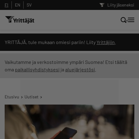
FI
EN
SV
Liity jäseneksi
Hae sivustolta tai kysy suoraan
YRITTÄJÄ, tule mukaan omiesi pariin! Liity
Yrittäjiin
.
Yrittäjien tekoälyltä
Vaikutamme ja verkostoimme ympäri Suomea! Etsi täältä
oma
paikallisyhdistyksesi
ja
aluejärjestösi
.
Hae
Suodata hakutuloksia: näytä kaikki sisältö
Etusivu
Uutiset