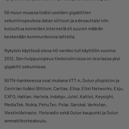
5G muun muassa lisäisi useiden gigabittien
sekuntinopeuksia datan siirtoon ja edesauttaisi niin
kutsuttua esineiden internetiä eli suuren määrän
keskenään kommunikoivia laitteita.
Nykyisin käytössä oleva 4G-verkko tuli käyttöön vuonna
2012. Sen huippunopeus tiedonsiirrossa on teoriassa yksi
gigabitti sekunnissa.
5GTN-hankkeessa ovat mukana VTT:n, Oulun yliopiston ja
Centrian lisäksi Bittium, Caritas, Elisa, Eltel Networks, Esju,
EXFO, Haltian, Hartela, Indalgo, Jutel, Kaltiot, Keysight,
MediaTek, Nokia, PehuTec, Polar, Sarokal, Verkotan,
Viestintävirasto, Yleisradio sekä Oulun kaupunki ja Oulun
ammattikorkeakoulu.