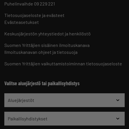
Puhelinvaihde 09 229 221
Tietosuojaseloste ja evästeet
Evästeasetukset
Keskusjärjestön yhteystiedot ja henkilöstö
Suomen Yrittäjien sisäinen ilmoituskanava
Ilmoituskanavan ohjeet ja tietosuoja
Suomen Yrittäjien vaikuttamistoiminnan tietosuojaseloste
Valitse aluejärjestö tai paikallisyhdistys
Aluejärjestöt
Paikallisyhdistykset