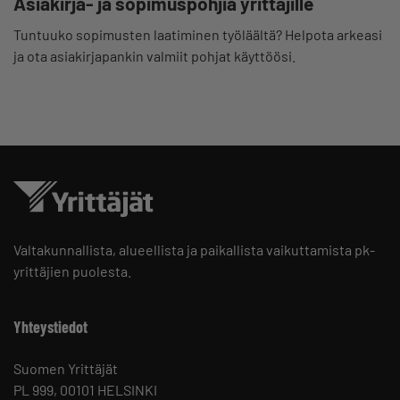
Asiakirja- ja sopimuspohjia yrittäjille
Tuntuuko sopimusten laatiminen työläältä? Helpota arkeasi
ja ota asiakirjapankin valmiit pohjat käyttöösi.
Valtakunnallista, alueellista ja paikallista vaikuttamista pk-
yrittäjien puolesta.
Yhteystiedot
Suomen Yrittäjät
PL 999, 00101 HELSINKI