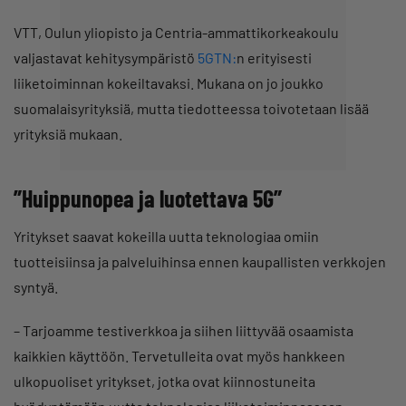
VTT, Oulun yliopisto ja Centria-ammattikorkeakoulu
valjastavat kehitysympäristö
5GTN:
n erityisesti
liiketoiminnan kokeiltavaksi. Mukana on jo joukko
suomalaisyrityksiä, mutta tiedotteessa toivotetaan lisää
yrityksiä mukaan.
”Huippunopea ja luotettava 5G”
Yritykset saavat kokeilla uutta teknologiaa omiin
tuotteisiinsa ja palveluihinsa ennen kaupallisten verkkojen
syntyä.
– Tarjoamme testiverkkoa ja siihen liittyvää osaamista
kaikkien käyttöön. Tervetulleita ovat myös hankkeen
ulkopuoliset yritykset, jotka ovat kiinnostuneita