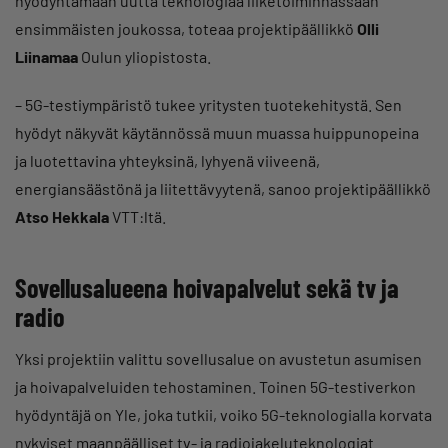
hyödyntämään uutta teknologiaa liiketoiminnassaan
ensimmäisten joukossa, toteaa projektipäällikkö
Olli
Liinamaa
Oulun yliopistosta.
– 5G-testiympäristö tukee yritysten tuotekehitystä. Sen
hyödyt näkyvät käytännössä muun muassa huippunopeina
ja luotettavina yhteyksinä, lyhyenä viiveenä,
energiansäästönä ja liitettävyytenä, sanoo projektipäällikkö
Atso Hekkala
VTT:ltä.
Sovellusalueena hoivapalvelut sekä tv ja
radio
Yksi projektiin valittu sovellusalue on avustetun asumisen
ja hoivapalveluiden tehostaminen. Toinen 5G-testiverkon
hyödyntäjä on Yle, joka tutkii, voiko 5G-teknologialla korvata
nykyiset maanpäälliset tv- ja radiojakeluteknologiat.