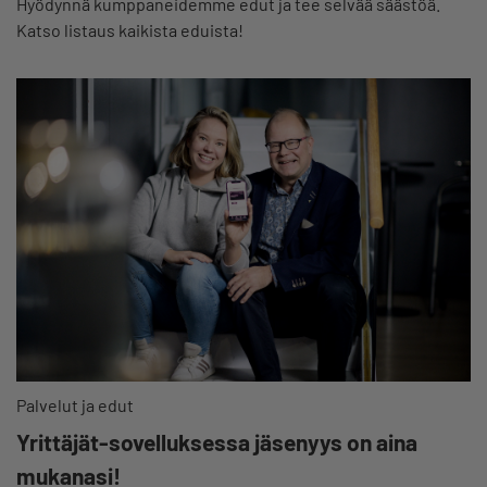
Hyödynnä kumppaneidemme edut ja tee selvää säästöä.
Katso listaus kaikista eduista!
Palvelut ja edut
Yrittäjät-sovelluksessa jäsenyys on aina
mukanasi!