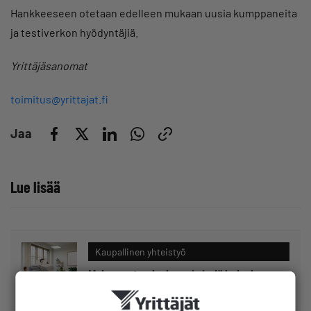
Hankkeeseen otetaan edelleen mukaan uusia kumppaneita
ja testiverkon hyödyntäjiä.
Yrittäjäsanomat
toimitus@yrittajat.fi
Jaa
Lue lisää
Kaupallinen yhteistyö
Maksamaton lasku voi viedä koko kaupan
katteen