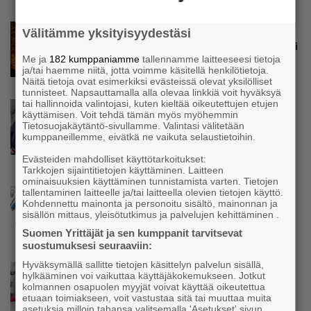
Uutinen
Välitämme yksityisyydestäsi
Teollisuuden tilausten kasvu jatkuu – ”Sota ei
näytä horjuttavan hyvää kehitystä”
Me ja
182 kumppaniamme
tallennamme laitteeseesi tietoja
ja/tai haemme niitä, jotta voimme käsitellä henkilötietoja.
Näitä tietoja ovat esimerkiksi evästeissä olevat yksilölliset
tunnisteet. Napsauttamalla alla olevaa linkkiä voit hyväksyä
tai hallinnoida valintojasi, kuten kieltää oikeutettujen etujen
Uutinen
käyttämisen. Voit tehdä tämän myös myöhemmin
Parikkalassa toimii yhä liike, jollainen alkaa
Tietosuojakäytäntö-sivullamme. Valintasi välitetään
olla muualla harvinaisuus – Yrittäjä Hilkka
kumppaneillemme, eivätkä ne vaikuta selaustietoihin.
Myllylä tuntee asiakkaidensa jalat kuin
Evästeiden mahdolliset käyttötarkoitukset:
omansa
Tarkkojen sijaintitietojen käyttäminen. Laitteen
ominaisuuksien käyttäminen tunnistamista varten. Tietojen
Uutinen
tallentaminen laitteelle ja/tai laitteella olevien tietojen käyttö.
Kohdennettu mainonta ja personoitu sisältö, mainonnan ja
Nämä yritykset nousivat AAA-luokkaan –
sisällön mittaus, yleisötutkimus ja palvelujen kehittäminen .
Katso lista
Suomen Yrittäjät ja sen kumppanit tarvitsevat
suostumuksesi seuraaviin:
Hyväksymällä sallitte tietojen käsittelyn palvelun sisällä,
Uutinen
hylkääminen voi vaikuttaa käyttäjäkokemukseen. Jotkut
Kolmesta syövästä, uupumuksista ja
kolmannen osapuolen myyjät voivat käyttää oikeutettua
etuaan toimiakseen, voit vastustaa sitä tai muuttaa muita
syömishäiriöstä selvinnyt Mira Rinne: ”Kun
asetuksia milloin tahansa valitsemalla 'Asetukset' sivun