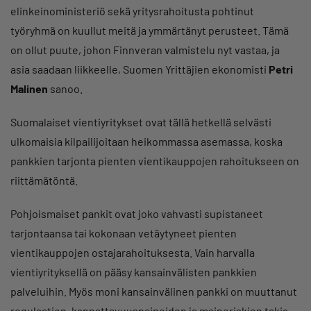
elinkeinoministeriö sekä yritysrahoitusta pohtinut
työryhmä on kuullut meitä ja ymmärtänyt perusteet. Tämä
on ollut puute, johon Finnveran valmistelu nyt vastaa, ja
asia saadaan liikkeelle, Suomen Yrittäjien ekonomisti
Petri
Malinen
sanoo.
Suomalaiset vientiyritykset ovat tällä hetkellä selvästi
ulkomaisia kilpailijoitaan heikommassa asemassa, koska
pankkien tarjonta pienten vientikauppojen rahoitukseen on
riittämätöntä.
Pohjoismaiset pankit ovat joko vahvasti supistaneet
tarjontaansa tai kokonaan vetäytyneet pienten
vientikauppojen ostajarahoituksesta. Vain harvalla
vientiyrityksellä on pääsy kansainvälisten pankkien
palveluihin. Myös moni kansainvälinen pankki on muuttanut
regulaation, kannattavuuspaineiden ja maineriskien takia