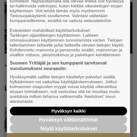
tunnisteet. Napsauttamalla alla olevaa linkkiä voit hyväksyä
tai hallinnoida valintojasi, kuten kieltää oikeutettujen etujen
käyttämisen. Voit tehdä tämän myös myöhemmin
Tietosuojakäytäntö-sivullamme. Valintasi välitetään
kumppaneillemme, eivätkä ne vaikuta selaustietoihin.
Evästeiden mahdolliset käyttötarkoitukset:
Tarkkojen sijaintitietojen käyttäminen. Laitteen
ominaisuuksien käyttäminen tunnistamista varten. Tietojen
tallentaminen laitteelle ja/tai laitteella olevien tietojen käyttö.
Kohdennettu mainonta ja personoitu sisältö, mainonnan ja
sisällön mittaus, yleisötutkimus ja palvelujen kehittäminen .
Suomen Yrittäjät ja sen kumppanit tarvitsevat
Jaa
suostumuksesi seuraaviin:
Hyväksymällä sallitte tietojen käsittelyn palvelun sisällä,
hylkääminen voi vaikuttaa käyttäjäkokemukseen. Jotkut
Lue lisää
kolmannen osapuolen myyjät voivat käyttää oikeutettua
etuaan toimiakseen, voit vastustaa sitä tai muuttaa muita
asetuksia milloin tahansa valitsemalla 'Asetukset' sivun
alareunasta.
Uutinen
Hyväksyn kaikki
Parikkalassa toimii yhä liike, jollainen alkaa
Hyväksyn välttämättömät
olla muualla harvinaisuus – Yrittäjä Hilkka
Näytä käyttötarkoitukset
Myllylä tuntee asiakkaidensa jalat kuin
omansa