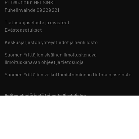
PL 999, 00101 HELSINKI
Puhelinvaihde 09 229 221
Tietosuojaseloste ja evästeet
Evästeasetukset
Keskusjärjestön yhteystiedot ja henkilöstö
Suomen Yrittäjien sisäinen ilmoituskanava
Ilmoituskanavan ohjeet ja tietosuoja
Suomen Yrittäjien vaikuttamistoiminnan tietosuojaseloste
Valitse aluejärjestö tai paikallisyhdistys
Aluejärjestöt
Paikallisyhdistykset