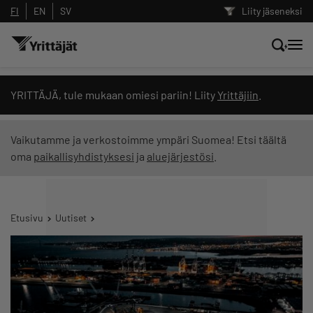
FI
EN
SV
Liity jäseneksi
Hae sivustolta tai kysy suoraan
YRITTÄJÄ, tule mukaan omiesi pariin! Liity
Yrittäjiin
.
Yrittäjien tekoälyltä
Vaikutamme ja verkostoimme ympäri Suomea! Etsi täältä
oma
paikallisyhdistyksesi
ja
aluejärjestösi
.
Hae
Suodata hakutuloksia: näytä kaikki sisältö
Etusivu
Uutiset