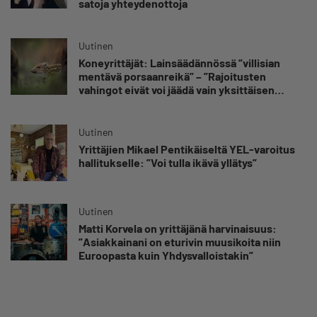
satoja yhteydenottoja
Uutinen
Koneyrittäjät: Lainsäädännössä ”villisian
mentävä porsaanreikä” – ”Rajoitusten
vahingot eivät voi jäädä vain yksittäisen
yrittäjän harteille”
Uutinen
Yrittäjien Mikael Pentikäiseltä YEL-varoitus
hallitukselle: ”Voi tulla ikävä yllätys”
Uutinen
Matti Korvela on yrittäjänä harvinaisuus:
”Asiakkainani on eturivin muusikoita niin
Euroopasta kuin Yhdysvalloistakin”