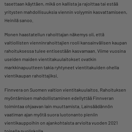
tasettaan käyttäen, mikä on kallista ja rajoittaa tai estää
yritysten mahdollisuuksia viennin volyymin kasvattamiseen,
Heinilä sanoo.
Monen haastatellun rahoittajan näkemys oli, että
valtiollisten vienninrahoittajien rooli kansainvälisen kaupan
rahoituksessa tulee entisestään kasvamaan. Viime vuosina
useiden maiden vientitakuulaitokset ovatkin
markkinapuutteen takia ryhtyneet vientitakuiden ohella
vientikaupan rahoittajiksi.
Finnvera on Suomen valtion vientitakuulaitos. Rahoituksen
myöntämisen mahdollistaminen edellyttää Finnveran
toimintaa ohjaavan lain muuttamista. Lainsäädännön
vaatiman ajan myötä suora luotonanto pieniin
vientikauppoihin on ajankohtaista arviolta vuoden 2021
toisella puoliskolla.