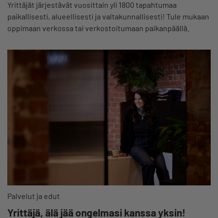
Yrittäjät järjestävät vuosittain yli 1800 tapahtumaa
paikallisesti, alueellisesti ja valtakunnallisesti! Tule mukaan
oppimaan verkossa tai verkostoitumaan paikanpäällä.
Palvelut ja edut
Yrittäjä, älä jää ongelmasi kanssa yksin!