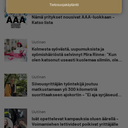
Tietosuojakäytäntö
Uutinen
Nämä yritykset nousivat AAA-luokkaan –
Katso lista
Uutinen
Kolmesta syövästä, uupumuksista ja
syömishäiriöstä selvinnyt Mira Rinne: ”Kun
olen katsonut useasti kuolemaa silmiin, olen
oppinut kestämään myös yrittäjyyteen
kuuluvaa epävarmuutta”
Uutinen
Siivousyrittäjän työntekijä joutuu
matkustamaan yli 300 kilometriä
suorittaakseen ajokortin – ”Ei aja syrjäseudun
etua”
Uutinen
Isät opettelevat kampauksia oluen äärellä –
Voimamiehen lettivideot poikivat yrittäjälle