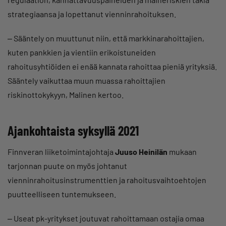
strategiaansa ja lopettanut vienninrahoituksen.
‒ Sääntely on muuttunut niin, että markkinarahoittajien,
kuten pankkien ja vientiin erikoistuneiden
rahoitusyhtiöiden ei enää kannata rahoittaa pieniä yrityksiä.
Sääntely vaikuttaa muun muassa rahoittajien
riskinottokykyyn, Malinen kertoo.
Ajankohtaista syksyllä 2021
Finnveran liiketoimintajohtaja
Juuso Heinilän
mukaan
tarjonnan puute on myös johtanut
vienninrahoitusinstrumenttien ja rahoitusvaihtoehtojen
puutteelliseen tuntemukseen.
‒ Useat pk-yritykset joutuvat rahoittamaan ostajia omaa