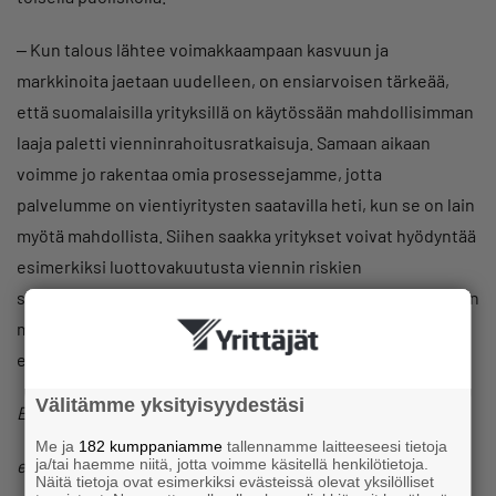
‒ Kun talous lähtee voimakkaampaan kasvuun ja
markkinoita jaetaan uudelleen, on ensiarvoisen tärkeää,
että suomalaisilla yrityksillä on käytössään mahdollisimman
laaja paletti vienninrahoitusratkaisuja. Samaan aikaan
voimme jo rakentaa omia prosessejamme, jotta
palvelumme on vientiyritysten saatavilla heti, kun se on lain
myötä mahdollista. Siihen saakka yritykset voivat hyödyntää
esimerkiksi luottovakuutusta viennin riskien
suojaamisessa ja vientikauppojen varmistamisessa. Viennin
monipuolistaminen yritysten kannalta turvallisesti on nyt
entistäkin tärkeämpää, Juuso Heinilä sanoo.
Välitämme yksityisyydestäsi
Elina Hakola
Me ja
182 kumppaniamme
tallennamme laitteeseesi tietoja
ja/tai haemme niitä, jotta voimme käsitellä henkilötietoja.
elina.hakola (at) yrittajat.fi
Näitä tietoja ovat esimerkiksi evästeissä olevat yksilölliset