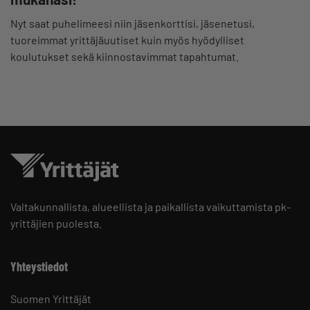
Nyt saat puhelimeesi niin jäsenkorttisi, jäsenetusi,
tuoreimmat yrittäjäuutiset kuin myös hyödylliset
koulutukset sekä kiinnostavimmat tapahtumat.
Valtakunnallista, alueellista ja paikallista vaikuttamista pk-
yrittäjien puolesta.
Yhteystiedot
Suomen Yrittäjät