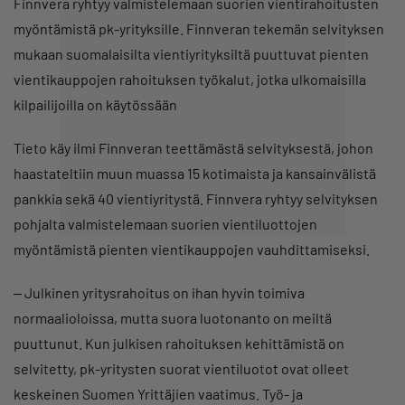
Finnvera ryhtyy valmistelemaan suorien vientirahoitusten
myöntämistä pk-yrityksille. Finnveran tekemän selvityksen
mukaan suomalaisilta vientiyrityksiltä puuttuvat pienten
vientikauppojen rahoituksen työkalut, jotka ulkomaisilla
kilpailijoilla on käytössään
Tieto käy ilmi Finnveran teettämästä selvityksestä, johon
haastateltiin muun muassa 15 kotimaista ja kansainvälistä
pankkia sekä 40 vientiyritystä. Finnvera ryhtyy selvityksen
pohjalta valmistelemaan suorien vientiluottojen
myöntämistä pienten vientikauppojen vauhdittamiseksi.
‒ Julkinen yritysrahoitus on ihan hyvin toimiva
normaalioloissa, mutta suora luotonanto on meiltä
puuttunut. Kun julkisen rahoituksen kehittämistä on
selvitetty, pk-yritysten suorat vientiluotot ovat olleet
keskeinen Suomen Yrittäjien vaatimus. Työ- ja