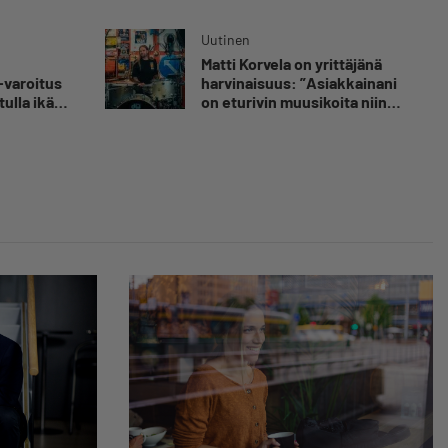
 kuolemaa
”Ei aja syrjäseudun etua”
nut
Uutinen
Matti Korvela on yrittäjänä
luvaa
-varoitus
harvinaisuus: ”Asiakkainani
tulla ikävä
on eturivin muusikoita niin
Euroopasta kuin
Yhdysvalloistakin”