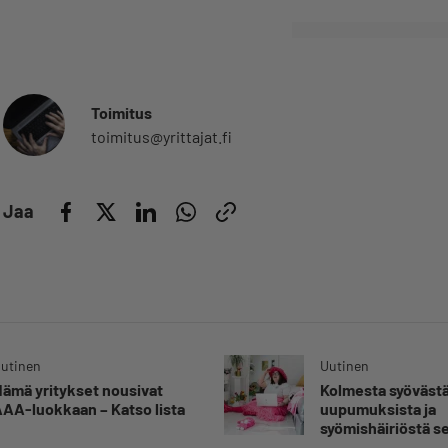
Toimitus
toimitus@yrittajat.fi
Jaa
utinen
Uutinen
ämä yritykset nousivat
Kolmesta syövästä
AA-luokkaan – Katso lista
uupumuksista ja
syömishäiriöstä s
Mira Rinne: ”Kun 