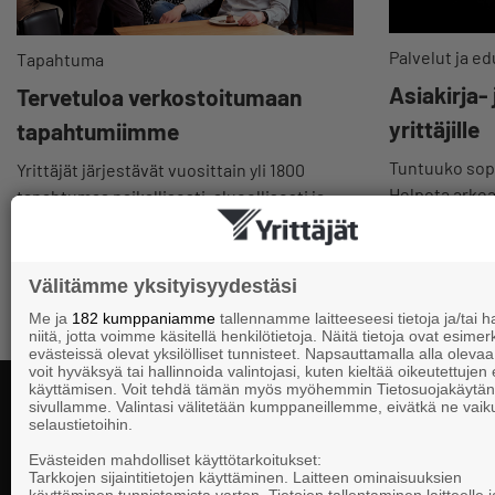
Palvelut ja ed
Tapahtuma
Asiakirja-
Tervetuloa verkostoitumaan
yrittäjille
tapahtumiimme
Tuntuuko sopi
Yrittäjät järjestävät vuosittain yli 1800
Helpota arkeas
tapahtumaa paikallisesti, alueellisesti ja
valmiit pohjat
valtakunnallisesti! Tule mukaan oppimaan
verkossa tai verkostoitumaan paikanpäällä.
Välitämme yksityisyydestäsi
Me ja
182 kumppaniamme
tallennamme laitteeseesi tietoja ja/tai
niitä, jotta voimme käsitellä henkilötietoja. Näitä tietoja ovat esimerk
evästeissä olevat yksilölliset tunnisteet. Napsauttamalla alla olevaa 
voit hyväksyä tai hallinnoida valintojasi, kuten kieltää oikeutettujen
käyttämisen. Voit tehdä tämän myös myöhemmin Tietosuojakäytän
sivullamme. Valintasi välitetään kumppaneillemme, eivätkä ne vaik
selaustietoihin.
Yhteystiedot
Evästeiden mahdolliset käyttötarkoitukset:
Tarkkojen sijaintitietojen käyttäminen. Laitteen ominaisuuksien