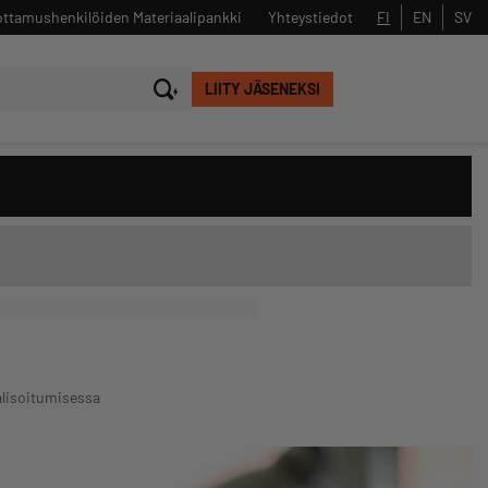
ttamushenkilöiden Materiaalipankki
Yhteystiedot
FI
EN
SV
LIITY JÄSENEKSI
Sulje
Hae
talisoitumisessa