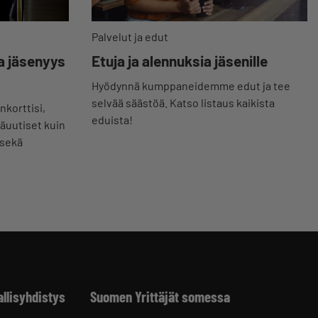
Palvelut ja edut
a jäsenyys
Etuja ja alennuksia jäsenille
Hyödynnä kumppaneidemme edut ja tee
selvää säästöä. Katso listaus kaikista
nkorttisi,
eduista!
jäuutiset kuin
 sekä
allisyhdistys
Suomen Yrittäjät somessa