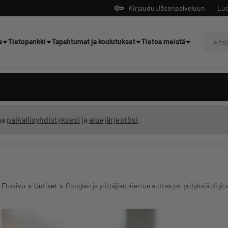
Kirjaudu Jäsenpalveluun
Luo
a
Tietopankki
Tapahtumat ja koulutukset
Tietoa meistä
Yrittäjien tekoälyltä
ma
paikallisyhdistyksesi
ja
aluejärjestösi
.
Etusivu
Uutiset
Googlen ja yrittäjien kiertue auttaa pk-yrityksiä digi