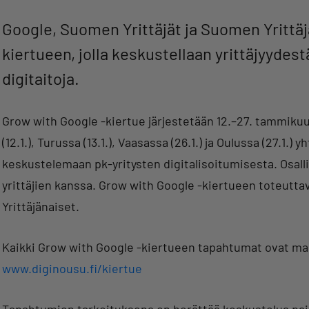
Google, Suomen Yrittäjät ja Suomen Yrittä
kiertueen, jolla keskustellaan yrittäjyydest
digitaitoja.
Grow with Google -kiertue järjestetään 12.–27. tammikuu
(12.1.), Turussa (13.1.), Vaasassa (26.1.) ja Oulussa (27.1.)
keskustelemaan pk-yritysten digitalisoitumisesta. Osa
yrittäjien kanssa. Grow with Google -kiertueen toteutt
Yrittäjänaiset.
Kaikki Grow with Google -kiertueen tapahtumat ovat ma
www.diginousu.fi/kiertue
Tapahtumien tarkoituksena on herättää keskustelua paika