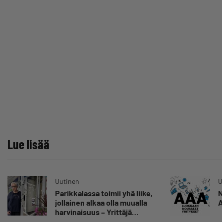
Lue lisää
Uutinen
U
Parikkalassa toimii yhä liike,
N
jollainen alkaa olla muualla
A
harvinaisuus – Yrittäjä
Hilkka Myllylä tuntee