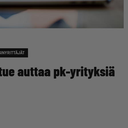
INYRITTÄJÄT
rtue auttaa pk-yrityksiä