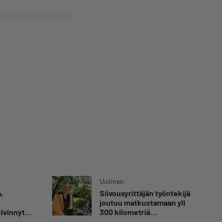
Uutinen
,
Siivousyrittäjän työntekijä
joutuu matkustamaan yli
elvinnyt
300 kilometriä
olen
suorittaakseen ajokortin –