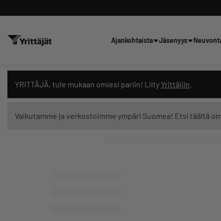
Ajankohtaista
Jäsenyys
Neuvont
Hae sivustolta tai kysy suoraan 
YRITTÄJÄ, tule mukaan omiesi pariin! Liity
Yrittäjiin
.
Vaikutamme ja verkostoimme ympäri Suomea! Etsi täältä o
Suodata hakutuloksia: näytä kaikki sisältö