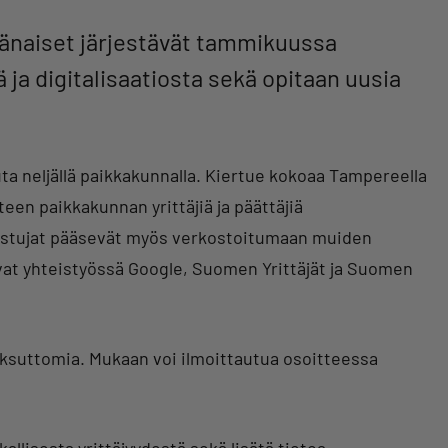
jänaiset järjestävät tammikuussa
ä ja digitalisaatiosta sekä opitaan uusia
ta neljällä paikkakunnalla. Kiertue kokoaa Tampereella
 yhteen paikkakunnan yrittäjiä ja päättäjiä
llistujat pääsevät myös verkostoitumaan muiden
avat yhteistyössä Google, Suomen Yrittäjät ja Suomen
ksuttomia. Mukaan voi ilmoittautua osoitteessa
llisesta yrittäjyydestä sekä lisätä tietoa