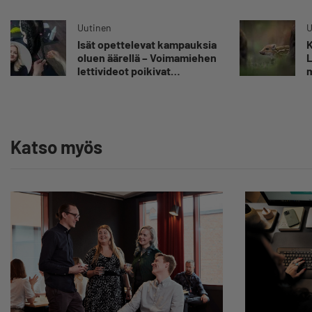
asiakkaidensa jalat kuin
omansa
Uutinen
U
Isät opettelevat kampauksia
K
oluen äärellä – Voimamiehen
L
lettivideot poikivat
m
yrittäjälle satoja
”
yhteydenottoja
v
y
Katso myös