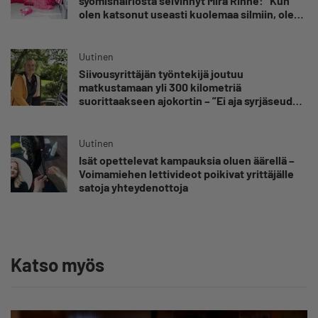
syömishäiriöstä selvinnyt Mira Rinne: ”Kun
olen katsonut useasti kuolemaa silmiin, olen
oppinut kestämään myös yrittäjyyteen
kuuluvaa epävarmuutta”
Uutinen
Siivousyrittäjän työntekijä joutuu
matkustamaan yli 300 kilometriä
suorittaakseen ajokortin – ”Ei aja syrjäseudun
etua”
Uutinen
Isät opettelevat kampauksia oluen äärellä –
Voimamiehen lettivideot poikivat yrittäjälle
satoja yhteydenottoja
Katso myös