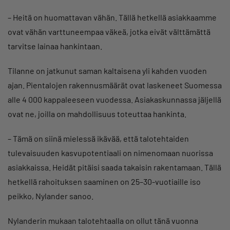
– Heitä on huomattavan vähän. Tällä hetkellä asiakkaamme
ovat vähän varttuneempaa väkeä, jotka eivät välttämättä
tarvitse lainaa hankintaan.
Tilanne on jatkunut saman kaltaisena yli kahden vuoden
ajan. Pientalojen rakennusmäärät ovat laskeneet Suomessa
alle 4 000 kappaleeseen vuodessa. Asiakaskunnassa jäljellä
ovat ne, joilla on mahdollisuus toteuttaa hankinta.
– Tämä on siinä mielessä ikävää, että talotehtaiden
tulevaisuuden kasvupotentiaali on nimenomaan nuorissa
asiakkaissa. Heidät pitäisi saada takaisin rakentamaan. Tällä
hetkellä rahoituksen saaminen on 25–30-vuotiaille iso
peikko, Nylander sanoo.
Nylanderin mukaan talotehtaalla on ollut tänä vuonna