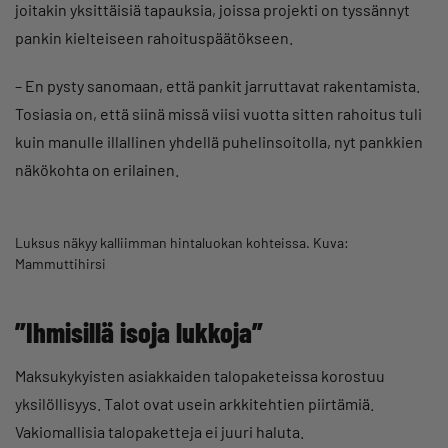
joitakin yksittäisiä tapauksia, joissa projekti on tyssännyt
pankin kielteiseen rahoituspäätökseen.
– En pysty sanomaan, että pankit jarruttavat rakentamista.
Tosiasia on, että siinä missä viisi vuotta sitten rahoitus tuli
kuin manulle illallinen yhdellä puhelinsoitolla, nyt pankkien
näkökohta on erilainen.
Luksus näkyy kalliimman hintaluokan kohteissa. Kuva:
Mammuttihirsi
”Ihmisillä isoja lukkoja”
Maksukykyisten asiakkaiden talopaketeissa korostuu
yksilöllisyys. Talot ovat usein arkkitehtien piirtämiä.
Vakiomallisia talopaketteja ei juuri haluta.