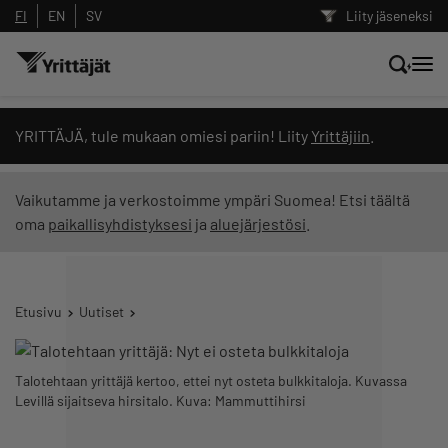
FI
EN
SV
Liity jäseneksi
Hae sivustolta tai kysy suoraan
YRITTÄJÄ, tule mukaan omiesi pariin! Liity
Yrittäjiin
.
Yrittäjien tekoälyltä
Vaikutamme ja verkostoimme ympäri Suomea! Etsi täältä
oma
paikallisyhdistyksesi
ja
aluejärjestösi
.
Hae
Suodata hakutuloksia: näytä kaikki sisältö
Etusivu
Uutiset
Talotehtaan yrittäjä kertoo, ettei nyt osteta bulkkitaloja. Kuvassa
Levillä sijaitseva hirsitalo. Kuva: Mammuttihirsi