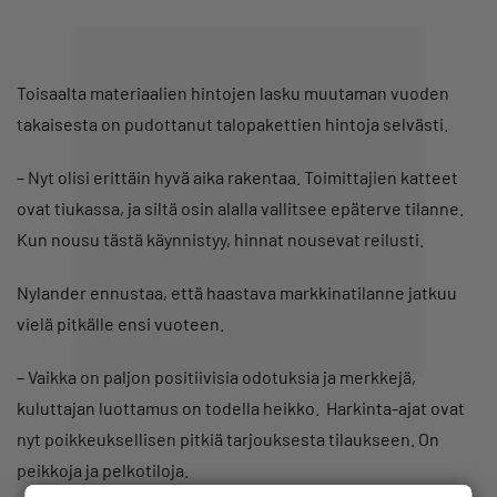
Toisaalta materiaalien hintojen lasku muutaman vuoden
takaisesta on pudottanut talopakettien hintoja selvästi.
– Nyt olisi erittäin hyvä aika rakentaa. Toimittajien katteet
ovat tiukassa, ja siltä osin alalla vallitsee epäterve tilanne.
Kun nousu tästä käynnistyy, hinnat nousevat reilusti.
Nylander ennustaa, että haastava markkinatilanne jatkuu
vielä pitkälle ensi vuoteen.
– Vaikka on paljon positiivisia odotuksia ja merkkejä,
kuluttajan luottamus on todella heikko. Harkinta-ajat ovat
nyt poikkeuksellisen pitkiä tarjouksesta tilaukseen. On
peikkoja ja pelkotiloja.