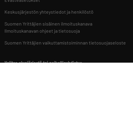
Keskusjärjestön yhteystiedot ja henkilöstö
Suomen Yrittäjien sisäinen ilmoituskanava
Ilmoituskanavan ohjeet ja tietosuoja
Suomen Yrittäjien vaikuttamistoiminnan tietosuojaseloste
Valitse aluejärjestö tai paikallisyhdistys
Aluejärjestöt
Paikallisyhdistykset
Suomen Yrittäjät somessa