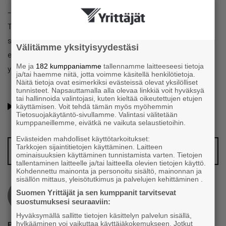
– Ihmisillä on isoja lukkoja aloittaa rakennushankkeita.
Talotehtaiden tarjouskannassa on valtava potentiaali, sillä
siellä on älyttömästi hankkeita ja tarjouksia, jotka eivät ole
Välitämme yksityisyydestäsi
edenneet mihinkään viimeisten kolmen vuoden aikana,
Me ja
182 kumppaniamme
tallennamme laitteeseesi tietoja
yrittäjä jatkaa.
ja/tai haemme niitä, jotta voimme käsitellä henkilötietoja.
Näitä tietoja ovat esimerkiksi evästeissä olevat yksilölliset
tunnisteet. Napsauttamalla alla olevaa linkkiä voit hyväksyä
Oletko jo Suomen Yrittäjien jäsen? Lue jäsenyyden eduista
tai hallinnoida valintojasi, kuten kieltää oikeutettujen etujen
käyttämisen. Voit tehdä tämän myös myöhemmin
ja hyödyistä
Tietosuojakäytäntö-sivullamme. Valintasi välitetään
kumppaneillemme, eivätkä ne vaikuta selaustietoihin.
Evästeiden mahdolliset käyttötarkoitukset:
Tarkkojen sijaintitietojen käyttäminen. Laitteen
Vinkkaa meille juttuaihe!
ominaisuuksien käyttäminen tunnistamista varten. Tietojen
tallentaminen laitteelle ja/tai laitteella olevien tietojen käyttö.
Kohdennettu mainonta ja personoitu sisältö, mainonnan ja
sisällön mittaus, yleisötutkimus ja palvelujen kehittäminen .
Suomen Yrittäjät ja sen kumppanit tarvitsevat
suostumuksesi seuraaviin:
Hyväksymällä sallitte tietojen käsittelyn palvelun sisällä,
hylkääminen voi vaikuttaa käyttäjäkokemukseen. Jotkut
Pauli Reinikainen