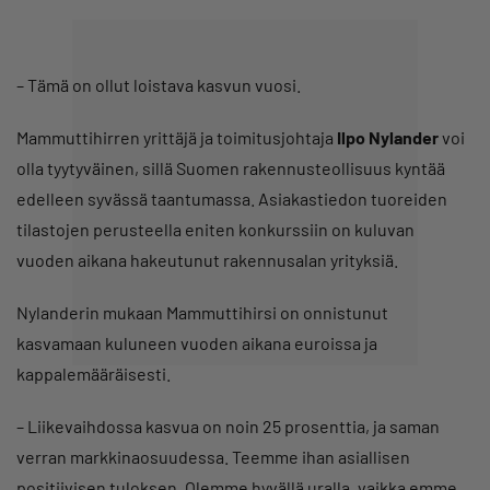
– Tämä on ollut loistava kasvun vuosi.
Mammuttihirren yrittäjä ja toimitusjohtaja
Ilpo Nylander
voi
olla tyytyväinen, sillä Suomen rakennusteollisuus kyntää
edelleen syvässä taantumassa. Asiakastiedon tuoreiden
tilastojen perusteella eniten konkurssiin on kuluvan
vuoden aikana hakeutunut rakennusalan yrityksiä.
Nylanderin mukaan Mammuttihirsi on onnistunut
kasvamaan kuluneen vuoden aikana euroissa ja
kappalemääräisesti.
– Liikevaihdossa kasvua on noin 25 prosenttia, ja saman
verran markkinaosuudessa. Teemme ihan asiallisen
positiivisen tuloksen. Olemme hyvällä uralla, vaikka emme