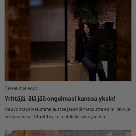
Palvelut ja edut
Yrittäjä, älä jää ongelmasi kanssa yksin!
Neuvontapalvelumme auttaa jäseniä maksutta esim. laki- ja
veroasioissa. Ota yhteyttä matalalla kynnyksellä.