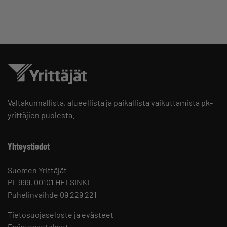
Valtakunnallista, alueellista ja paikallista vaikuttamista pk-
yrittäjien puolesta.
Yhteystiedot
Suomen Yrittäjät
PL 999, 00101 HELSINKI
Puhelinvaihde 09 229 221
Tietosuojaseloste ja evästeet
Evästeasetukset