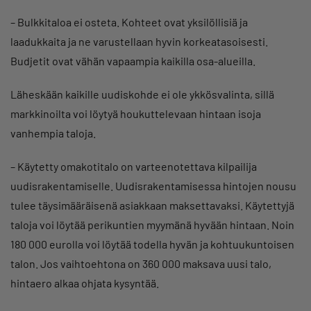
– Bulkkitaloa ei osteta. Kohteet ovat yksilöllisiä ja
laadukkaita ja ne varustellaan hyvin korkeatasoisesti.
Budjetit ovat vähän vapaampia kaikilla osa-alueilla.
Läheskään kaikille uudiskohde ei ole ykkösvalinta, sillä
markkinoilta voi löytyä houkuttelevaan hintaan isoja
vanhempia taloja.
– Käytetty omakotitalo on varteenotettava kilpailija
uudisrakentamiselle. Uudisrakentamisessa hintojen nousu
tulee täysimääräisenä asiakkaan maksettavaksi. Käytettyjä
taloja voi löytää perikuntien myymänä hyvään hintaan. Noin
180 000 eurolla voi löytää todella hyvän ja kohtuukuntoisen
talon. Jos vaihtoehtona on 360 000 maksava uusi talo,
hintaero alkaa ohjata kysyntää.