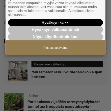
kolmannen osapuolen myyjät voivat käyttää oikeutettua
pauli.reinikainen@yrittajat.fi
etuaan toimiakseen, voit vastustaa sitä tai muuttaa muita
asetuksia milloin tahansa valitsemalla 'Asetukset' sivun
alareunasta.
Jaa
Hyväksyn kaikki
Hyväksyn välttämättömät
Näytä käyttötarkoitukset
Lue lisää
Tietosuojakäytäntö
Kaupallinen yhteistyö
Maksamaton lasku voi viedä koko kaupan
katteen
Uutinen
Parikkalassa viljellään terveyshyödyistään
tunnettua trooppista maustekasvia –
Yrittäjällä kovat odotukset: ”Ei ollut mitään