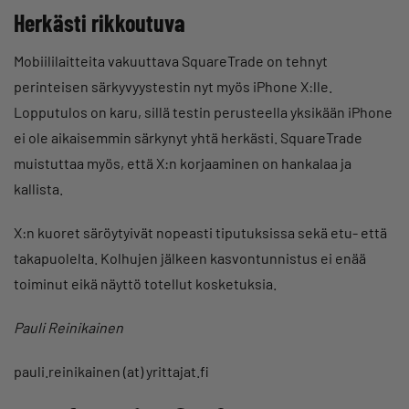
Herkästi rikkoutuva
Mobiililaitteita vakuuttava SquareTrade on tehnyt
perinteisen särkyvyystestin nyt myös iPhone X:lle.
Lopputulos on karu, sillä testin perusteella yksikään iPhone
ei ole aikaisemmin särkynyt yhtä herkästi. SquareTrade
muistuttaa myös, että X:n korjaaminen on hankalaa ja
kallista.
X:n kuoret säröytyivät nopeasti tiputuksissa sekä etu- että
takapuolelta. Kolhujen jälkeen kasvontunnistus ei enää
toiminut eikä näyttö totellut kosketuksia.
Pauli Reinikainen
pauli.reinikainen (at) yrittajat.fi