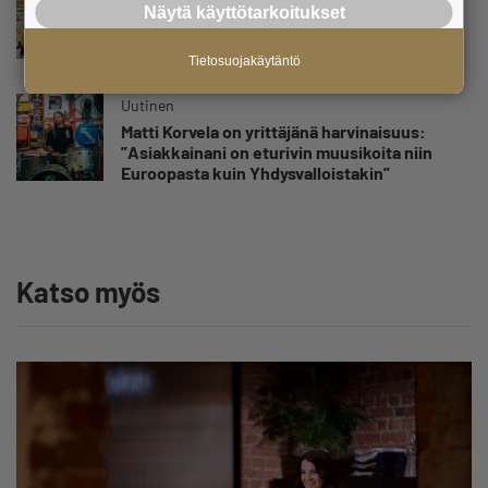
Yrittäjien Mikael Pentikäiseltä YEL-varoitus
Näytä käyttötarkoitukset
hallitukselle: ”Voi tulla ikävä yllätys”
Tietosuojakäytäntö
Uutinen
Matti Korvela on yrittäjänä harvinaisuus:
”Asiakkainani on eturivin muusikoita niin
Euroopasta kuin Yhdysvalloistakin”
Katso myös