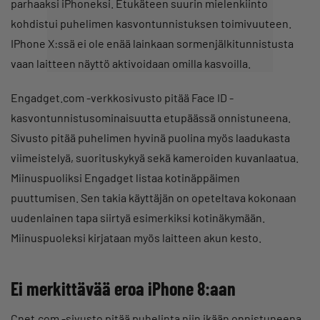
parhaaksi iPhoneksi. Etukäteen suurin mielenkiinto
kohdistui puhelimen kasvontunnistuksen toimivuuteen.
IPhone X:ssä ei ole enää lainkaan sormenjälkitunnistusta
vaan laitteen näyttö aktivoidaan omilla kasvoilla.
Engadget.com -verkkosivusto pitää Face ID -
kasvontunnistusominaisuutta etupäässä onnistuneena.
Sivusto pitää puhelimen hyvinä puolina myös laadukasta
viimeistelyä, suorituskykyä sekä kameroiden kuvanlaatua.
Miinuspuoliksi Engadget listaa kotinäppäimen
puuttumisen. Sen takia käyttäjän on opeteltava kokonaan
uudenlainen tapa siirtyä esimerkiksi kotinäkymään.
Miinuspuoleksi kirjataan myös laitteen akun kesto.
Ei merkittävää eroa iPhone 8:aan
Cnet.com -sivusto pitää puhelinta niin ikään onnistuneena.