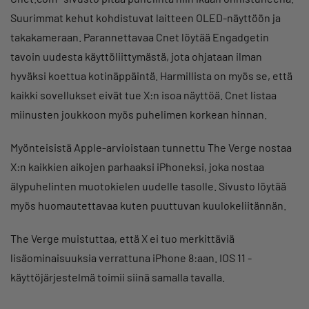
Suurimmat kehut kohdistuvat laitteen OLED-näyttöön ja
takakameraan. Parannettavaa Cnet löytää Engadgetin
tavoin uudesta käyttöliittymästä, jota ohjataan ilman
hyväksi koettua kotinäppäintä. Harmillista on myös se, että
kaikki sovellukset eivät tue X:n isoa näyttöä. Cnet listaa
miinusten joukkoon myös puhelimen korkean hinnan.
Myönteisistä Apple-arvioistaan tunnettu The Verge nostaa
X:n kaikkien aikojen parhaaksi iPhoneksi, joka nostaa
älypuhelinten muotokielen uudelle tasolle. Sivusto löytää
myös huomautettavaa kuten puuttuvan kuulokeliitännän.
The Verge muistuttaa, että X ei tuo merkittäviä
lisäominaisuuksia verrattuna iPhone 8:aan. IOS 11 -
käyttöjärjestelmä toimii siinä samalla tavalla.