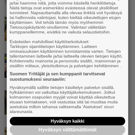
olen katsonut useasti kuolemaa silmiin, olen
ja/tai haemme niitä, jotta voimme käsitellä henkilötietoja.
oppinut kestämään myös yrittäjyyteen
Näitä tietoja ovat esimerkiksi evästeissä olevat yksilölliset
tunnisteet. Napsauttamalla alla olevaa linkkiä voit hyväksyä
kuuluvaa epävarmuutta”
tai hallinnoida valintojasi, kuten kieltää oikeutettujen etujen
Uutinen
käyttämisen. Voit tehdä tämän myös myöhemmin
Siivousyrittäjän työntekijä joutuu
Tietosuojakäytäntö-sivullamme. Valintasi välitetään
kumppaneillemme, eivätkä ne vaikuta selaustietoihin.
matkustamaan yli 300 kilometriä
suorittaakseen ajokortin – ”Ei aja syrjäseudun
Evästeiden mahdolliset käyttötarkoitukset:
etua”
Tarkkojen sijaintitietojen käyttäminen. Laitteen
ominaisuuksien käyttäminen tunnistamista varten. Tietojen
tallentaminen laitteelle ja/tai laitteella olevien tietojen käyttö.
Uutinen
Kohdennettu mainonta ja personoitu sisältö, mainonnan ja
Isät opettelevat kampauksia oluen äärellä –
sisällön mittaus, yleisötutkimus ja palvelujen kehittäminen .
Voimamiehen lettivideot poikivat yrittäjälle
Suomen Yrittäjät ja sen kumppanit tarvitsevat
satoja yhteydenottoja
suostumuksesi seuraaviin:
Hyväksymällä sallitte tietojen käsittelyn palvelun sisällä,
hylkääminen voi vaikuttaa käyttäjäkokemukseen. Jotkut
Uutinen
kolmannen osapuolen myyjät voivat käyttää oikeutettua
Koneyrittäjät: Lainsäädännössä ”villisian
etuaan toimiakseen, voit vastustaa sitä tai muuttaa muita
mentävä porsaanreikä” – ”Rajoitusten
asetuksia milloin tahansa valitsemalla 'Asetukset' sivun
alareunasta.
vahingot eivät voi jäädä vain yksittäisen
yrittäjän harteille”
Hyväksyn kaikki
Hyväksyn välttämättömät
Uutinen