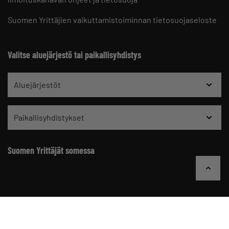
Suomen Yrittäjien vaikuttamistoiminnan tietosuojaseloste
Valitse aluejärjestö tai paikallisyhdistys
Aluejärjestöt
Paikallisyhdistykset
Suomen Yrittäjät somessa