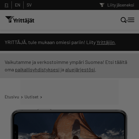
FI
EN
SV
Liity jäseneksi
Hae sivustolta tai kysy suoraan
YRITTÄJÄ, tule mukaan omiesi pariin! Liity
Yrittäjiin
.
Yrittäjien tekoälyltä
Vaikutamme ja verkostoimme ympäri Suomea! Etsi täältä
oma
paikallisyhdistyksesi
ja
aluejärjestösi
.
Hae
Suodata hakutuloksia: näytä kaikki sisältö
Etusivu
Uutiset