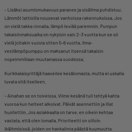
– Lisäksi asumismukavuus paranee ja sisäilma puhdistuu.
Lämmöt lattioilla nousevat vanhoissa rakennuksissa. Jos
on vielä takka rinnalla, lämpö leviää paremmin. Pumpun
takaisinmaksuaika on nykyisin vain 2–3 vuotta kun se oli
vielä joitakin vuosia sitten 5–6 vuotta. Ilma-
vesilämpöpumppu on maksanut itsensä takaisin
nopeimmillaan muutamassa vuodessa.
Kurikkalaisyrittäjä haaveilee kesälomasta, mutta ei uskalla
luvata sitä itselleen.
– Ainahan se on toiveissa. Viime kesänä tuli tehtyä kahta
vuoroa kun helteet alkoivat. Päivät asennettiin ja illat
huollettiin. Jos asiakkaalla on tarve, en oikein kehtaa
vastata, että olen lomalla. Prioriteetti on silloin
ikäihmisissä, joiden on hankalinta päästä kuumuutta