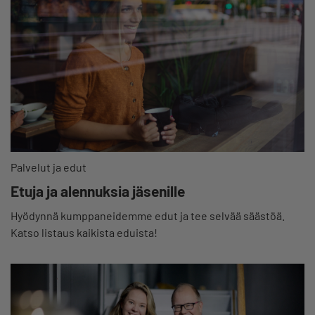
Palvelut ja edut
Etuja ja alennuksia jäsenille
Hyödynnä kumppaneidemme edut ja tee selvää säästöä.
Katso listaus kaikista eduista!