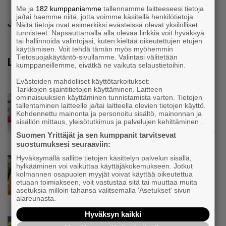
Me ja
182 kumppaniamme
tallennamme laitteeseesi tietoja
ja/tai haemme niitä, jotta voimme käsitellä henkilötietoja.
Jaa
Näitä tietoja ovat esimerkiksi evästeissä olevat yksilölliset
tunnisteet. Napsauttamalla alla olevaa linkkiä voit hyväksyä
tai hallinnoida valintojasi, kuten kieltää oikeutettujen etujen
käyttämisen. Voit tehdä tämän myös myöhemmin
Tietosuojakäytäntö-sivullamme. Valintasi välitetään
Lue lisää
kumppaneillemme, eivätkä ne vaikuta selaustietoihin.
Evästeiden mahdolliset käyttötarkoitukset:
Tarkkojen sijaintitietojen käyttäminen. Laitteen
ominaisuuksien käyttäminen tunnistamista varten. Tietojen
Uutinen
tallentaminen laitteelle ja/tai laitteella olevien tietojen käyttö.
Kolmesta syövästä, uupumuksista ja
Kohdennettu mainonta ja personoitu sisältö, mainonnan ja
syömishäiriöstä selvinnyt Mira Rinne: ”Kun
sisällön mittaus, yleisötutkimus ja palvelujen kehittäminen .
olen katsonut useasti kuolemaa silmiin, olen
Suomen Yrittäjät ja sen kumppanit tarvitsevat
oppinut kestämään myös yrittäjyyteen
suostumuksesi seuraaviin:
kuuluvaa epävarmuutta”
Hyväksymällä sallitte tietojen käsittelyn palvelun sisällä,
Uutinen
hylkääminen voi vaikuttaa käyttäjäkokemukseen. Jotkut
Siivousyrittäjän työntekijä joutuu
kolmannen osapuolen myyjät voivat käyttää oikeutettua
matkustamaan yli 300 kilometriä
etuaan toimiakseen, voit vastustaa sitä tai muuttaa muita
asetuksia milloin tahansa valitsemalla 'Asetukset' sivun
suorittaakseen ajokortin – ”Ei aja syrjäseudun
alareunasta.
etua”
Hyväksyn kaikki
Uutinen