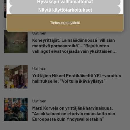
Hyväksyn välttämättömät
Isät opettelevat kampauksia oluen äärellä –
Voimamiehen lettivideot poikivat yrittäjälle
Näytä käyttötarkoitukset
satoja yhteydenottoja
Tietosuojakäytäntö
Uutinen
Koneyrittäjät: Lainsäädännössä ”villisian
mentävä porsaanreikä” – ”Rajoitusten
vahingot eivät voi jäädä vain yksittäisen
yrittäjän harteille”
Uutinen
Yrittäjien Mikael Pentikäiseltä YEL-varoitus
hallitukselle: ”Voi tulla ikävä yllätys”
Uutinen
Matti Korvela on yrittäjänä harvinaisuus:
”Asiakkainani on eturivin muusikoita niin
Euroopasta kuin Yhdysvalloistakin”