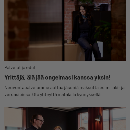
Palvelut ja edut
Yrittäjä, älä jää ongelmasi kanssa yksin!
Neuvontapalvelumme auttaa jäseniä maksutta esim. laki- ja
veroasioissa. Ota yhteyttä matalalla kynnyksellä.