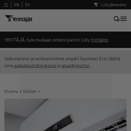
FI
EN
SV
Liity jäseneksi
Hae sivustolta tai kysy suoraan
YRITTÄJÄ, tule mukaan omiesi pariin! Liity
Yrittäjiin
.
Yrittäjien tekoälyltä
Vaikutamme ja verkostoimme ympäri Suomea! Etsi täältä
oma
paikallisyhdistyksesi
ja
aluejärjestösi
.
Hae
Suodata hakutuloksia: näytä kaikki sisältö
Etusivu
Uutiset