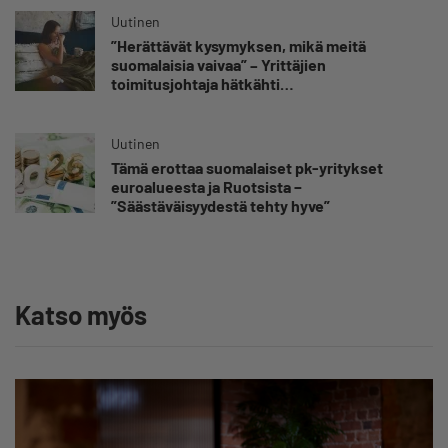
Uutinen
”Herättävät kysymyksen, mikä meitä
suomalaisia vaivaa” – Yrittäjien
toimitusjohtaja hätkähti
sairauspoissaolotilastoa
Uutinen
Tämä erottaa suomalaiset pk-yritykset
euroalueesta ja Ruotsista −
”Säästäväisyydestä tehty hyve”
Katso myös