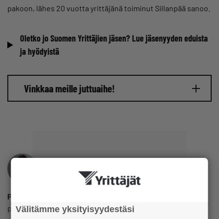
pakoon, lähes 20 vuotta yrittäjänä toiminut Sillanpää sanoo.
Oletko jo Suomen Yrittäjien jäsen? Lue jäsenyyden eduista
ja hyödyistä
Vinkkaa meille juttuaihe!
Pauli Reinikainen
pauli.reinikainen@yrittajat.fi
Välitämme yksityisyydestäsi