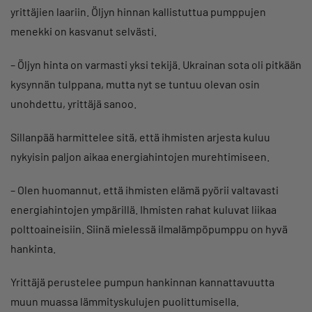
yrittäjien laariin. Öljyn hinnan kallistuttua pumppujen
menekki on kasvanut selvästi.
– Öljyn hinta on varmasti yksi tekijä. Ukrainan sota oli pitkään
kysynnän tulppana, mutta nyt se tuntuu olevan osin
unohdettu, yrittäjä sanoo.
Sillanpää harmittelee sitä, että ihmisten arjesta kuluu
nykyisin paljon aikaa energiahintojen murehtimiseen.
– Olen huomannut, että ihmisten elämä pyörii valtavasti
energiahintojen ympärillä. Ihmisten rahat kuluvat liikaa
polttoaineisiin. Siinä mielessä ilmalämpöpumppu on hyvä
hankinta.
Yrittäjä perustelee pumpun hankinnan kannattavuutta
muun muassa lämmityskulujen puolittumisella.