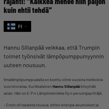
räjähti: ”Kaikkea menee niin paljon
kuin ehtii tehdä”
FI
Hannu Sillanpää veikkaa, että Trumpin
toimet työnsivät lämpöpumppumyynnin
uuteen nousuun.
Ilmalämpöpumppualalla on koettu viime vuosina melkoista
vuoristorataa. Kurikkalainen
Hannu Sillanpää
kiteyttää
asian. Hän on E-P:n Lämpötekniikka Oy:n perustajayrittäjä.
– Ensin oli tasaista nousua, sitten energia-avustukset ja