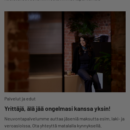
Palvelut ja edut
Yrittäjä, älä jää ongelmasi kanssa yksin!
Neuvontapalvelumme auttaa jäseniä maksutta esim. laki- ja
veroasioissa. Ota yhteyttä matalalla kynnyksellä.