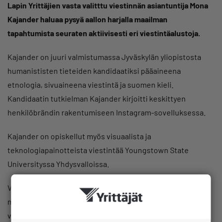
Lapin Yrittäjien vasta valitttu viestinnän asiantuntija Mona
Kajander haluaa pysyä aallon harjalla maailman
tapahtumista seuraten aktiivisesti eri viestintäalustoja.
Kajander on juuri valmistumassa Jyväskylän yliopistosta
humanististen tieteiden kandidaatiksi pääaineena
etnologia, sivuaineena viestintä ja suomen kieli.
Kandidaatin tutkielman Kajander kirjoitti keskittyen
henkilöbrändin rakentumiseen Instagram-sovelluksessa.
Kajander on opiskellut myös visuaalista ja
teknologiapainotteista viestintää Youngstown State
Universityssa Yhdysvalloissa.
Viestinnän asiantuntija työskentelee yrittäjäjärjestön
monipuolisissa sisäisen ja ulkoisen viestinnän tehtävissä
vastaten Lapin Yrittäjien kaikista viestintäkanavista.