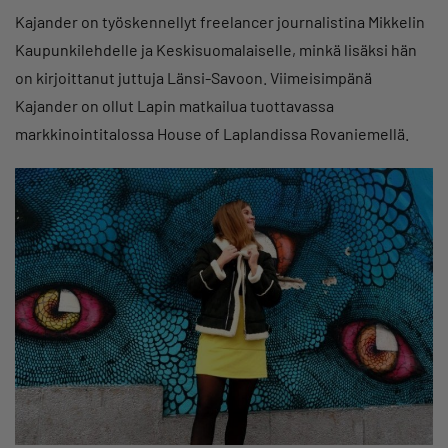
Kajander on työskennellyt freelancer journalistina Mikkelin
Kaupunkilehdelle ja Keskisuomalaiselle, minkä lisäksi hän
on kirjoittanut juttuja Länsi-Savoon. Viimeisimpänä
Kajander on ollut Lapin matkailua tuottavassa
markkinointitalossa House of Laplandissa Rovaniemellä.