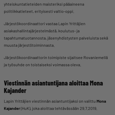
yhteiskuntatieteiden maisteriksi pääaineena
politiikkatieteet, erityisesti valtio-oppi.
Järjestökoordinaattori vastaa Lapin Yrittäjien
asiakashallintajärjestelmästä, koulutus- ja
tapahtumatuotannosta, jäsenyhdistysten palveluista sekä
muusta järjestötoiminnasta.
Järjestökoordinaattorin toimipiste sijaitsee Rovaniemellä
ja työsuhde on toistaiseksi voimassa oleva.
Viestinnän asiantuntijana aloittaa Mona
Kajander
Lapin Yrittäjien viestinnän asiantuntijaksi on valittu
Mona
Kajander
(HuK), joka aloittaa tehtävässään 29.7.2019.