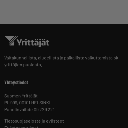
Valtakunnallista, alueellista ja paikallista vaikuttamista pk-
yrittäjien puolesta.
Yhteystiedot
Suomen Yrittäjät
PL 999, 00101 HELSINKI
Puhelinvaihde 09 229 221
Tietosuojaseloste ja evästeet
Evästeasetukset