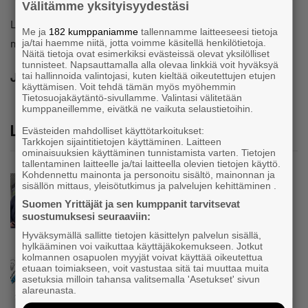
Välitämme yksityisyydestäsi
Lapin Yrittäjien viestinnän asiantuntijan tehtävä on
Me ja
182 kumppaniamme
tallennamme laitteeseesi tietoja
määräaikainen ajalle 29.7.2019 – 31.10.2020.
ja/tai haemme niitä, jotta voimme käsitellä henkilötietoja.
Näitä tietoja ovat esimerkiksi evästeissä olevat yksilölliset
tunnisteet. Napsauttamalla alla olevaa linkkiä voit hyväksyä
Jaa
tai hallinnoida valintojasi, kuten kieltää oikeutettujen etujen
käyttämisen. Voit tehdä tämän myös myöhemmin
Tietosuojakäytäntö-sivullamme. Valintasi välitetään
kumppaneillemme, eivätkä ne vaikuta selaustietoihin.
Lue lisää
Evästeiden mahdolliset käyttötarkoitukset:
Tarkkojen sijaintitietojen käyttäminen. Laitteen
ominaisuuksien käyttäminen tunnistamista varten. Tietojen
tallentaminen laitteelle ja/tai laitteella olevien tietojen käyttö.
Kohdennettu mainonta ja personoitu sisältö, mainonnan ja
Uutinen
sisällön mittaus, yleisötutkimus ja palvelujen kehittäminen .
Parikkalassa toimii yhä liike, jollainen alkaa
Suomen Yrittäjät ja sen kumppanit tarvitsevat
olla muualla harvinaisuus – Yrittäjä Hilkka
suostumuksesi seuraaviin:
Myllylä tuntee asiakkaidensa jalat kuin
Hyväksymällä sallitte tietojen käsittelyn palvelun sisällä,
omansa
hylkääminen voi vaikuttaa käyttäjäkokemukseen. Jotkut
kolmannen osapuolen myyjät voivat käyttää oikeutettua
Uutinen
etuaan toimiakseen, voit vastustaa sitä tai muuttaa muita
asetuksia milloin tahansa valitsemalla 'Asetukset' sivun
Nämä yritykset nousivat AAA-luokkaan –
alareunasta.
Katso lista