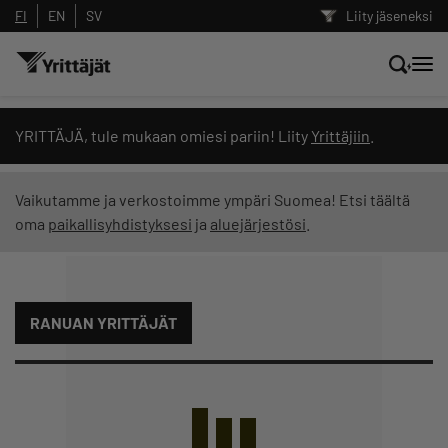
FI
EN
SV
Liity jäseneksi
Hae sivustolta tai kysy suoraan
YRITTÄJÄ, tule mukaan omiesi pariin! Liity
Yrittäjiin
.
Yrittäjien tekoälyltä
Vaikutamme ja verkostoimme ympäri Suomea! Etsi täältä
oma
paikallisyhdistyksesi
ja
aluejärjestösi
.
Hae
Suodata hakutuloksia: näytä kaikki sisältö
RANUAN YRITTÄJÄT