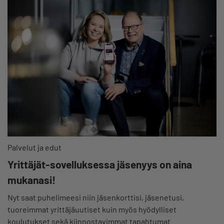
Palvelut ja edut
Yrittäjät-sovelluksessa jäsenyys on aina
mukanasi!
Nyt saat puhelimeesi niin jäsenkorttisi, jäsenetusi,
tuoreimmat yrittäjäuutiset kuin myös hyödylliset
koulutukset sekä kiinnostavimmat tapahtumat.