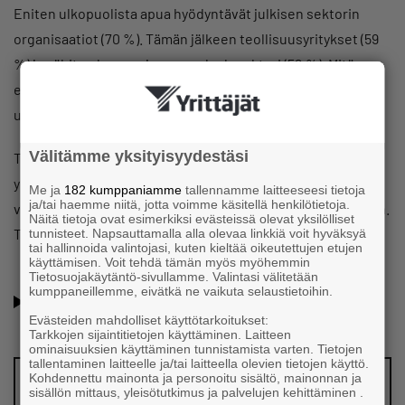
Eniten ulkopuolista apua hyödyntävät julkisen sektorin
organisaatiot (70 %). Tämän jälkeen teollisuusyritykset (59
%) ja vähiten kauppa ja muu palvelusektori (52 %). Mitä
enemmän organisaatiossa on työntekijöitä, sitä useammin
ulkopuolisia kumppaneita käytetään.
Välitämme yksityisyydestäsi
Tietoturvariskien välttämistä pidetään merkittävimpänä
yksittäisenä syynä käyttää ulkopuolisia palveluja laitteiden
Me ja
182 kumppaniamme
tallennamme laitteeseesi tietoja
ja/tai haemme niitä, jotta voimme käsitellä henkilötietoja.
vastuulliseen ja tietoturvalliseen käytöstä poistoon liittyen.
Näitä tietoja ovat esimerkiksi evästeissä olevat yksilölliset
Tätä mieltä on reilusti yli puolet vastaajista (57 %).
tunnisteet. Napsauttamalla alla olevaa linkkiä voit hyväksyä
tai hallinnoida valintojasi, kuten kieltää oikeutettujen etujen
käyttämisen. Voit tehdä tämän myös myöhemmin
Tietosuojakäytäntö-sivullamme. Valintasi välitetään
Oletko jo Suomen Yrittäjien jäsen? Lue lisää jäsenyyden
kumppaneillemme, eivätkä ne vaikuta selaustietoihin.
eduista ja hyödyistä!
Evästeiden mahdolliset käyttötarkoitukset:
Tarkkojen sijaintitietojen käyttäminen. Laitteen
ominaisuuksien käyttäminen tunnistamista varten. Tietojen
tallentaminen laitteelle ja/tai laitteella olevien tietojen käyttö.
Kohdennettu mainonta ja personoitu sisältö, mainonnan ja
Vinkkaa meille juttuaihe!
sisällön mittaus, yleisötutkimus ja palvelujen kehittäminen .