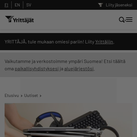
FI
EN
SV
Liity jäseneksi
Hae sivustolta tai kysy suoraan
YRITTÄJÄ, tule mukaan omiesi pariin! Liity
Yrittäjiin
.
Yrittäjien tekoälyltä
Vaikutamme ja verkostoimme ympäri Suomea! Etsi täältä
oma
paikallisyhdistyksesi
ja
aluejärjestösi
.
Hae
Suodata hakutuloksia: näytä kaikki sisältö
Etusivu
Uutiset