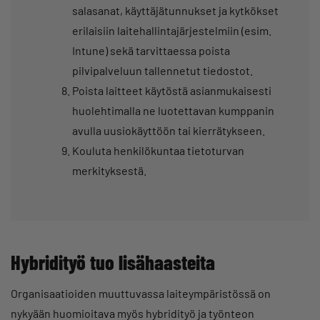
salasanat, käyttäjätunnukset ja kytkökset
erilaisiin laitehallintajärjestelmiin (esim.
Intune) sekä tarvittaessa poista
pilvipalveluun tallennetut tiedostot.
Poista laitteet käytöstä asianmukaisesti
huolehtimalla ne luotettavan kumppanin
avulla uusiokäyttöön tai kierrätykseen.
Kouluta henkilökuntaa tietoturvan
merkityksestä.
Hybridityö tuo lisähaasteita
Organisaatioiden muuttuvassa laiteympäristössä on
nykyään huomioitava myös hybridityö ja työnteon