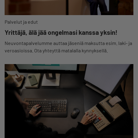
Palvelut ja edut
Yrittäjä, älä jää ongelmasi kanssa yksin!
Neuvontapalvelumme auttaa jäseniä maksutta esim. laki- ja
veroasioissa. Ota yhteyttä matalalla kynnyksellä.