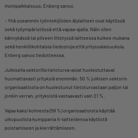
monipaikkaisuus, Enberg sanoo.
– Yhä useammin työntekijöiden älylaitteet ovat käytössä
sekä työympäristössä että vapaa-ajalla. Näin ollen
kännykässä tai pilveen liitetyssä laitteessa kulkee mukana
sekä henkilökohtaisia tiedostoja että yrityssalaisuuksia,
Enberg sanoo tiedotteessa.
Julkisella sektorilla tietoturva-asiat huolestuttavat
huomattavasti yrityksiä enemmän: 50 % julkisen sektorin
organisaatiosta on huolestunut tietoturvastaan paljon tai
jonkin verran, yrityksistä vastaavasti vain 21 %.
Vajaa kaksi kolmesta (59 %) organisaatioista käyttää
ulkopuolista kumppania it-laitteidensa käytöstä
poistamiseen ja kierrättämiseen.