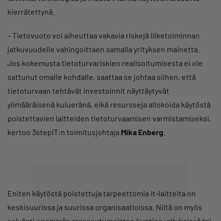
kierrätettynä.
– Tietovuoto voi aiheuttaa vakavia riskejä liiketoiminnan
jatkuvuudelle vahingoittaen samalla yrityksen mainetta.
Jos kokemusta tietoturvariskien realisoitumisesta ei ole
sattunut omalle kohdalle, saattaa se johtaa siihen, että
tietoturvaan tehtävät investoinnit näyttäytyvät
ylimääräisenä kulueränä, eikä resursseja allokoida käytöstä
poistettavien laitteiden tietoturvaamisen varmistamiseksi,
kertoo 3stepIT:n toimitusjohtaja
Mika Enberg
.
Eniten käytöstä poistettuja tarpeettomia it-laitteita on
keskisuurissa ja suurissa organisaatioissa. Niitä on myös
selvästi enemmän maaseutumaisten kuntien yrityksissä tai