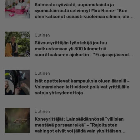
Kolmesta syövästä, uupumuksista ja
syömishäiriöstä selvinnyt Mira Rinne: ”Kun
olen katsonut useasti kuolemaa silmiin, olen
oppinut kestämään myös yrittäjyyteen
kuuluvaa epävarmuutta”
Uutinen
Siivousyrittäjän työntekijä joutuu
matkustamaan yli 300 kilometriä
suorittaakseen ajokortin – ”Ei aja syrjäseudun
etua”
Uutinen
Isät opettelevat kampauksia oluen äärellä –
Voimamiehen lettivideot poikivat yrittäjälle
satoja yhteydenottoja
Uutinen
Koneyrittäjät: Lainsäädännössä ”villisian
mentävä porsaanreikä” – ”Rajoitusten
vahingot eivät voi jäädä vain yksittäisen
yrittäjän harteille”