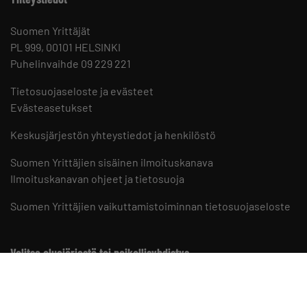
Suomen Yrittäjät
PL 999, 00101 HELSINKI
Puhelinvaihde 09 229 221
Tietosuojaseloste ja evästeet
Evästeasetukset
Keskusjärjestön yhteystiedot ja henkilöstö
Suomen Yrittäjien sisäinen ilmoituskanava
Ilmoituskanavan ohjeet ja tietosuoja
Suomen Yrittäjien vaikuttamistoiminnan tietosuojaseloste
Valitse aluejärjestö tai paikallisyhdistys
Aluejärjestöt