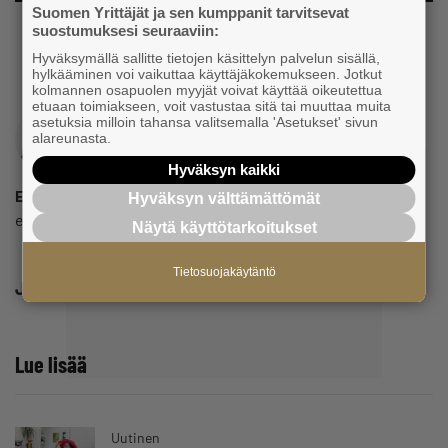
Suomen Yrittäjät ja sen kumppanit tarvitsevat
suostumuksesi seuraaviin:
Hyväksymällä sallitte tietojen käsittelyn palvelun sisällä,
hylkääminen voi vaikuttaa käyttäjäkokemukseen. Jotkut
kolmannen osapuolen myyjät voivat käyttää oikeutettua
etuaan toimiakseen, voit vastustaa sitä tai muuttaa muita
asetuksia milloin tahansa valitsemalla 'Asetukset' sivun
alareunasta.
Hyväksyn kaikki
Eeva Pesonen
Hyväksyn välttämättömät
eeva.pesonen@yrittajat.fi
Näytä käyttötarkoitukset
Tietosuojakäytäntö
Jaa
Lue lisää
Uutinen