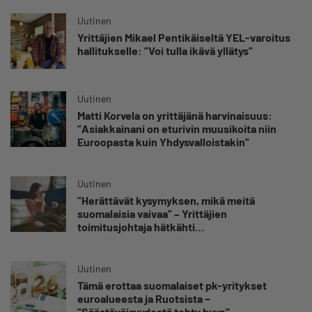
Uutinen
Yrittäjien Mikael Pentikäiseltä YEL-varoitus
hallitukselle: ”Voi tulla ikävä yllätys”
Uutinen
Matti Korvela on yrittäjänä harvinaisuus:
”Asiakkainani on eturivin muusikoita niin
Euroopasta kuin Yhdysvalloistakin”
Uutinen
”Herättävät kysymyksen, mikä meitä
suomalaisia vaivaa” – Yrittäjien
toimitusjohtaja hätkähti
sairauspoissaolotilastoa
Uutinen
Tämä erottaa suomalaiset pk-yritykset
euroalueesta ja Ruotsista −
”Säästäväisyydestä tehty hyve”