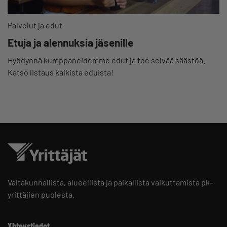
Palvelut ja edut
Etuja ja alennuksia jäsenille
Hyödynnä kumppaneidemme edut ja tee selvää säästöä.
Katso listaus kaikista eduista!
Valtakunnallista, alueellista ja paikallista vaikuttamista pk-
yrittäjien puolesta.
Yhteystiedot