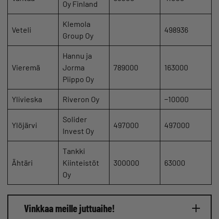
Oy Finland
Klemola
Veteli
498936
Group Oy
Hannu ja
Vieremä
Jorma
789000
163000
Piippo Oy
Ylivieska
Riveron Oy
−10000
Solider
Ylöjärvi
497000
497000
Invest Oy
Tankki
Ähtäri
Kiinteistöt
300000
63000
Oy
Vinkkaa meille juttuaihe!