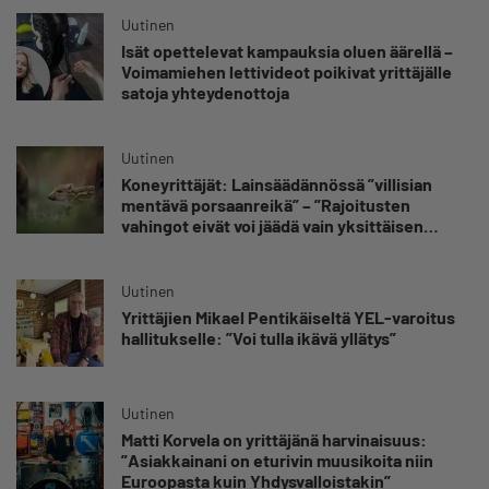
Uutinen
Isät opettelevat kampauksia oluen äärellä –
Voimamiehen lettivideot poikivat yrittäjälle
satoja yhteydenottoja
Uutinen
Koneyrittäjät: Lainsäädännössä ”villisian
mentävä porsaanreikä” – ”Rajoitusten
vahingot eivät voi jäädä vain yksittäisen
yrittäjän harteille”
Uutinen
Yrittäjien Mikael Pentikäiseltä YEL-varoitus
hallitukselle: ”Voi tulla ikävä yllätys”
Uutinen
Matti Korvela on yrittäjänä harvinaisuus:
”Asiakkainani on eturivin muusikoita niin
Euroopasta kuin Yhdysvalloistakin”