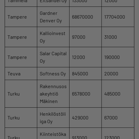
Tammela
Eitsandel Oy
133000
12000
Gardner
Tampere
68670000
17704000
Denver Oy
Kallioinvest
Tampere
97000
31000
Oy
Salar Capital
Tampere
12000
190000
Oy
Teuva
Softness Oy
845000
20000
Rakennusos
Turku
akeyhtiö
6578000
485000
Mäkinen
Henkilöstöli
Turku
429000
67000
iga Oy
Kiinteistöka
Turku
913000
123000