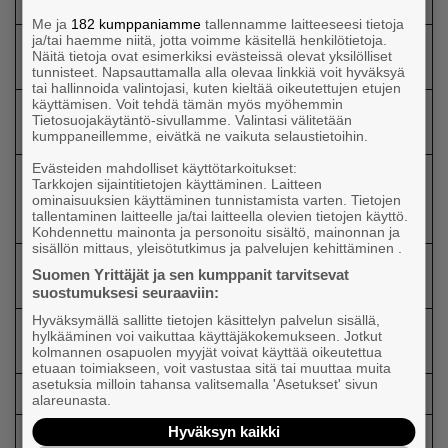
Oy
Me ja
182 kumppaniamme
tallennamme laitteeseesi tietoja
ja/tai haemme niitä, jotta voimme käsitellä henkilötietoja.
Infra
Oulu
3950000
556000
Näitä tietoja ovat esimerkiksi evästeissä olevat yksilölliset
Vipuset Oy
tunnisteet. Napsauttamalla alla olevaa linkkiä voit hyväksyä
tai hallinnoida valintojasi, kuten kieltää oikeutettujen etujen
käyttämisen. Voit tehdä tämän myös myöhemmin
TEB Capital
Tietosuojakäytäntö-sivullamme. Valintasi välitetään
Pedersöre
940000
299000
Ab Oy
kumppaneillemme, eivätkä ne vaikuta selaustietoihin.
Evästeiden mahdolliset käyttötarkoitukset:
Tilitoimisto
Tarkkojen sijaintitietojen käyttäminen. Laitteen
Pori
Huhdanmäki
825000
206000
ominaisuuksien käyttäminen tunnistamista varten. Tietojen
tallentaminen laitteelle ja/tai laitteella olevien tietojen käyttö.
Oy
Kohdennettu mainonta ja personoitu sisältö, mainonnan ja
sisällön mittaus, yleisötutkimus ja palvelujen kehittäminen .
Satapaine
Suomen Yrittäjät ja sen kumppanit tarvitsevat
Pori
2664000
289000
Oy
suostumuksesi seuraaviin:
Hyväksymällä sallitte tietojen käsittelyn palvelun sisällä,
P&S
hylkääminen voi vaikuttaa käyttäjäkokemukseen. Jotkut
Raahe
72141
Ahoketo Oy
kolmannen osapuolen myyjät voivat käyttää oikeutettua
etuaan toimiakseen, voit vastustaa sitä tai muuttaa muita
asetuksia milloin tahansa valitsemalla 'Asetukset' sivun
Rauma
Perturo Oy
600000
alareunasta.
Hyväksyn kaikki
Konetyö