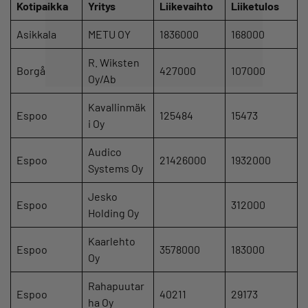
Kotipaikka
Yritys
Liikevaihto
Liiketulos
Asikkala
METU OY
1836000
168000
R. Wiksten
Borgå
427000
107000
Oy/Ab
Kavallinmäk
Espoo
125484
15473
i Oy
Audico
Espoo
21426000
1932000
Systems Oy
Jesko
Espoo
312000
Holding Oy
Kaarlehto
Espoo
3578000
183000
Oy
Rahapuutar
Espoo
40211
29173
ha Oy