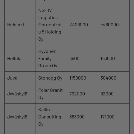
NSF IV
Logistics
Helsinki
Moreenikat
2406000
−460000
u 5 Holding
Oy
Hyvönen
Hollola
Family
3500
153500
Group Oy
Juva
Stonegg Oy
1150000
304000
Polar Granit
Jyväskylä
792000
82000
Oy
Kallio
Jyväskylä
Consulting
383000
171000
Oy