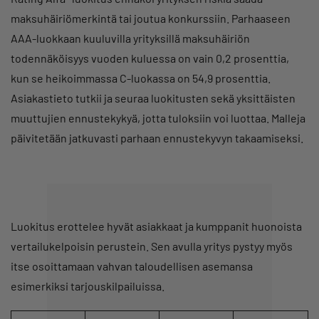
maksuhäiriömerkintä tai joutua konkurssiin. Parhaaseen
AAA-luokkaan kuuluvilla yrityksillä maksuhäiriön
todennäköisyys vuoden kuluessa on vain 0,2 prosenttia,
kun se heikoimmassa C-luokassa on 54,9 prosenttia.
Asiakastieto tutkii ja seuraa luokitusten sekä yksittäisten
muuttujien ennustekykyä, jotta tuloksiin voi luottaa. Malleja
päivitetään jatkuvasti parhaan ennustekyvyn takaamiseksi.
Luokitus erottelee hyvät asiakkaat ja kumppanit huonoista
vertailukelpoisin perustein. Sen avulla yritys pystyy myös
itse osoittamaan vahvan taloudellisen asemansa
esimerkiksi tarjouskilpailuissa.