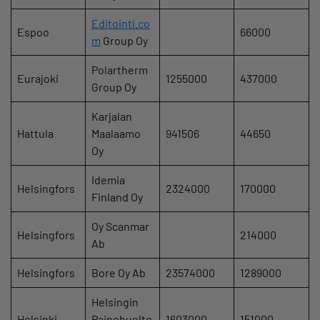
Editointi.co
Espoo
66000
m
Group Oy
Polartherm
Eurajoki
1255000
437000
Group Oy
Karjalan
Hattula
Maalaamo
941506
44650
Oy
Idemia
Helsingfors
2324000
170000
Finland Oy
Oy Scanmar
Helsingfors
214000
Ab
Helsingfors
Bore Oy Ab
23574000
1289000
Helsingin
Helsinki
Painehuolto
1603000
151000