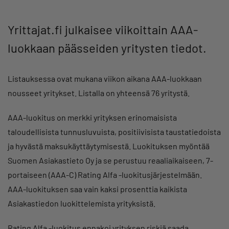
Yrittajat.fi julkaisee viikoittain AAA-
luokkaan päässeiden yritysten tiedot.
Listauksessa ovat mukana viikon aikana AAA-luokkaan
nousseet yritykset. Listalla on yhteensä 76 yritystä.
AAA-luokitus on merkki yrityksen erinomaisista
taloudellisista tunnusluvuista, positiivisista taustatiedoista
ja hyvästä maksukäyttäytymisestä. Luokituksen myöntää
Suomen Asiakastieto Oy ja se perustuu reaaliaikaiseen, 7-
portaiseen (AAA-C) Rating Alfa -luokitusjärjestelmään.
AAA-luokituksen saa vain kaksi prosenttia kaikista
Asiakastiedon luokittelemista yrityksistä.
Rating Alfa -luokitus ennakoi yrityksen riskiä saada