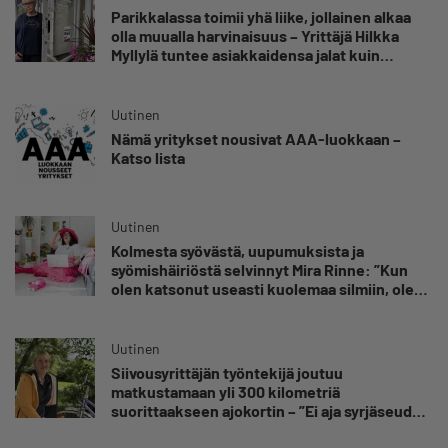
Parikkalassa toimii yhä liike, jollainen alkaa
olla muualla harvinaisuus – Yrittäjä Hilkka
Myllylä tuntee asiakkaidensa jalat kuin
omansa
Uutinen
Nämä yritykset nousivat AAA-luokkaan –
Katso lista
Uutinen
Kolmesta syövästä, uupumuksista ja
syömishäiriöstä selvinnyt Mira Rinne: ”Kun
olen katsonut useasti kuolemaa silmiin, olen
oppinut kestämään myös yrittäjyyteen
kuuluvaa epävarmuutta”
Uutinen
Siivousyrittäjän työntekijä joutuu
matkustamaan yli 300 kilometriä
suorittaakseen ajokortin – ”Ei aja syrjäseudun
etua”