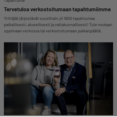
Tapahtuma
Tervetuloa verkostoitumaan tapahtumiimme
Yrittäjät järjestävät vuosittain yli 1800 tapahtumaa
paikallisesti, alueellisesti ja valtakunnallisesti! Tule mukaan
oppimaan verkossa tai verkostoitumaan paikanpäällä.