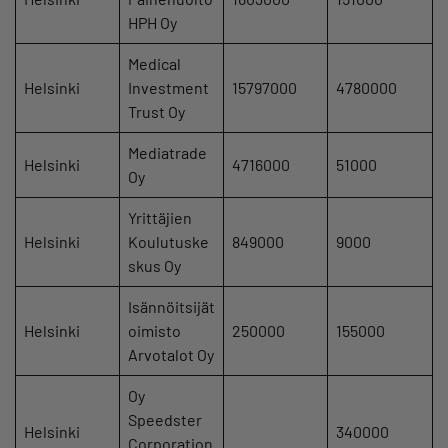
HPH Oy
Medical
Helsinki
Investment
15797000
4780000
Trust Oy
Mediatrade
Helsinki
4716000
51000
Oy
Yrittäjien
Helsinki
Koulutuske
849000
9000
skus Oy
Isännöitsijät
Helsinki
oimisto
250000
155000
Arvotalot Oy
Oy
Speedster
Helsinki
340000
Corporation