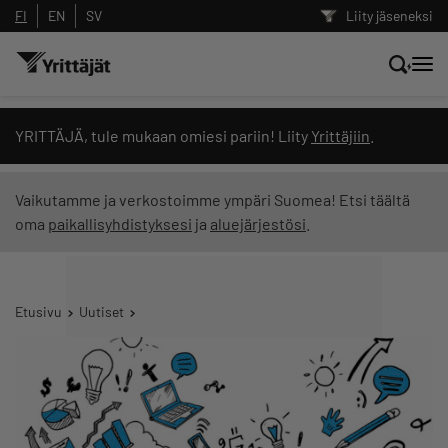
FI
EN
SV
Liity jäseneksi
Hae sivustolta tai kysy suoraan
YRITTÄJÄ, tule mukaan omiesi pariin! Liity
Yrittäjiin
.
Yrittäjien tekoälyltä
Vaikutamme ja verkostoimme ympäri Suomea! Etsi täältä
oma
paikallisyhdistyksesi
ja
aluejärjestösi
.
Hae
Suodata hakutuloksia: näytä kaikki sisältö
Etusivu
Uutiset