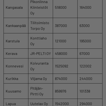
Pikonlinna
Kangasala
Kiinteistöt
518000
164000
Oy
Tilitoimisto
Kankaanpää
387000
63000
Torpo Oy
Konttiaho
Karstula
121000
195000
Oy
Kerava
JR-PELTI OY
458000
67000
Koivuranta
Konnevesi
1525092
122002
Oy
Kurikka
Viljama Oy
874000
244000
Pitäjän-
Kuusamo
859976
101338
Pirtti Oy
Lapua
Uutelax Oy
1542000
294000