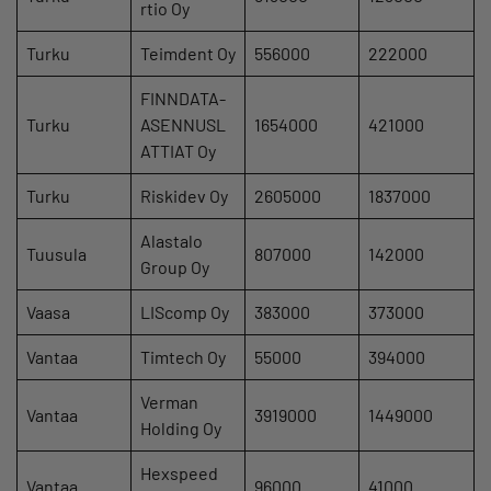
rtio Oy
Turku
Teimdent Oy
556000
222000
FINNDATA-
Turku
ASENNUSL
1654000
421000
ATTIAT Oy
Turku
Riskidev Oy
2605000
1837000
Alastalo
Tuusula
807000
142000
Group Oy
Vaasa
LIScomp Oy
383000
373000
Vantaa
Timtech Oy
55000
394000
Verman
Vantaa
3919000
1449000
Holding Oy
Hexspeed
Vantaa
96000
41000