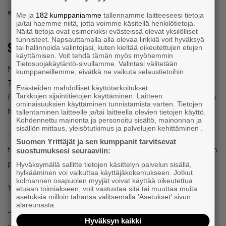
eteenpäin, jos en uskalla avata suutani.
Me ja
182 kumppaniamme
tallennamme laitteeseesi tietoja
ja/tai haemme niitä, jotta voimme käsitellä henkilötietoja.
Näitä tietoja ovat esimerkiksi evästeissä olevat yksilölliset
tunnisteet. Napsauttamalla alla olevaa linkkiä voit hyväksyä
Sopiva jono
tai hallinnoida valintojasi, kuten kieltää oikeutettujen etujen
käyttämisen. Voit tehdä tämän myös myöhemmin
Tietosuojakäytäntö-sivullamme. Valintasi välitetään
Mentorin kanssa Ylilehto on myös käsitellyt yleiskuvaa
kumppaneillemme, eivätkä ne vaikuta selaustietoihin.
Tupavisiosta ja tehnyt päätöksiä siitä, mihin suuntaan
Evästeiden mahdolliset käyttötarkoitukset:
Tarkkojen sijaintitietojen käyttäminen. Laitteen
firmaa kehitetään. Hän on uudistanut yrityksen nettisivut ja
ominaisuuksien käyttäminen tunnistamista varten. Tietojen
hionut markkinointitaktiikkaansa.
tallentaminen laitteelle ja/tai laitteella olevien tietojen käyttö.
Kohdennettu mainonta ja personoitu sisältö, mainonnan ja
sisällön mittaus, yleisötutkimus ja palvelujen kehittäminen .
– Ennen tein kaikille kaikkea, mutta nyt olen keskittynyt
Suomen Yrittäjät ja sen kumppanit tarvitsevat
tiettyihin asioihin enemmän. Olemme saaneet kasaan hyvän
suostumuksesi seuraaviin:
paketin kaikesta, mitä olen jo tehnyt viisi vuotta.
Hyväksymällä sallitte tietojen käsittelyn palvelun sisällä,
hylkääminen voi vaikuttaa käyttäjäkokemukseen. Jotkut
kolmannen osapuolen myyjät voivat käyttää oikeutettua
Yrityksen toiminta-ajatus on kirkastunut.
etuaan toimiakseen, voit vastustaa sitä tai muuttaa muita
asetuksia milloin tahansa valitsemalla 'Asetukset' sivun
alareunasta.
– Pyrin siihen, että saisin asiakaskunnan ja työn määrän
Hyväksyn kaikki
vakiinnutettua. Minulla ei ole erityisiä kasvu- tai