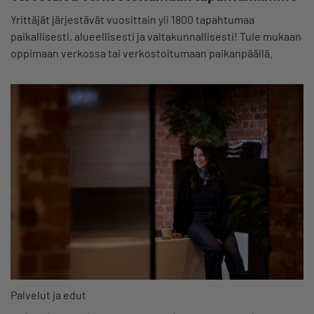
Yrittäjät järjestävät vuosittain yli 1800 tapahtumaa
paikallisesti, alueellisesti ja valtakunnallisesti! Tule mukaan
oppimaan verkossa tai verkostoitumaan paikanpäällä.
Palvelut ja edut