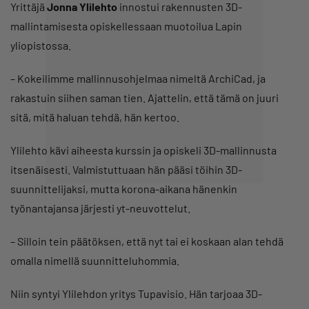
Yrittäjä
Jonna Ylilehto
innostui rakennusten 3D-
mallintamisesta opiskellessaan muotoilua Lapin
yliopistossa.
– Kokeilimme mallinnusohjelmaa nimeltä ArchiCad, ja
rakastuin siihen saman tien. Ajattelin, että tämä on juuri
sitä, mitä haluan tehdä, hän kertoo.
Ylilehto kävi aiheesta kurssin ja opiskeli 3D-mallinnusta
itsenäisesti. Valmistuttuaan hän pääsi töihin 3D-
suunnittelijaksi, mutta korona-aikana hänenkin
työnantajansa järjesti yt-neuvottelut.
– Silloin tein päätöksen, että nyt tai ei koskaan alan tehdä
omalla nimellä suunnitteluhommia.
Niin syntyi Ylilehdon yritys Tupavisio. Hän tarjoaa 3D-