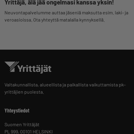
Yrittäjä, älä jää ongelmasi kanssa yksin!
Neuvontapalvelumme auttaa jäseniä maksutta esim. laki- ja
veroasioissa. Ota yhteyttä matalalla kynnyksellä.
Valtakunnallista, alueellista ja paikallista vaikuttamista pk-
yrittäjien puolesta.
Yhteystiedot
Suomen Yrittäjät
PL 999, 00101 HELSINKI