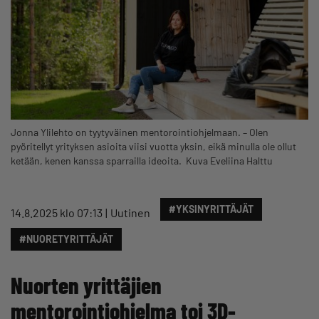
Jonna Ylilehto on tyytyväinen mentorointiohjelmaan. – Olen
pyöritellyt yrityksen asioita viisi vuotta yksin, eikä minulla ole ollut
ketään, kenen kanssa sparrailla ideoita. Kuva Eveliina Halttu
#YKSINYRITTÄJÄT
14.8.2025 klo 07:13
Uutinen
#NUORETYRITTÄJÄT
Nuorten yrittäjien
mentorointiohjelma toi 3D-