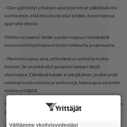
– Olen pyöritellyt yrityksen asioita ja tehnyt päätöksiä viisi
vuotta yksin, eikä minulla ole ollut ketään, kenen kanssa
sparrailla ideoita.
Ylilehto on saanut tämän vuoden loppuun kestävästä
mentorointiohjelmasta eritoten rohkeutta ja varmuutta.
– Mentorini sanoo aina, että elämä on suhteita muihin
ihmisiin. Se on ehkä ollut punainen lankani tässä
ohjelmassa. Elämässä kukaan ei pärjää yksin, ja siksi pitää
uskaltaa luoda suhteita ja verkostoja, hakea apua varsinkin
toisilta yrittäjiltä.
Ylilehto kertoo, että jokaisen mentorointikerran jälkeen hän
on saanut uusia ajatuksia ja oivalluksia.
Välitämme yksityisyydestäsi
– Olen tajunnut sen, että en saa toimintaani vietyä