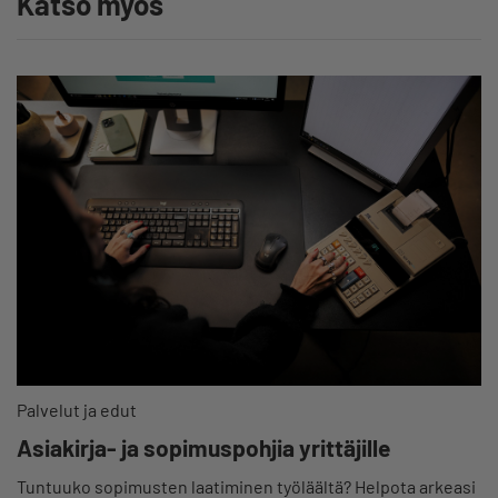
Katso myös
Palvelut ja edut
Asiakirja- ja sopimuspohjia yrittäjille
Tuntuuko sopimusten laatiminen työläältä? Helpota arkeasi