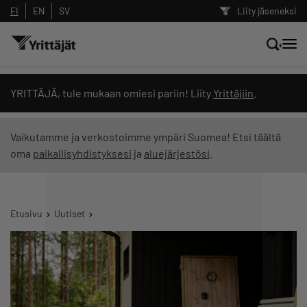
FI
EN
SV
Liity jäseneksi
Hae sivustolta tai kysy suoraan
YRITTÄJÄ, tule mukaan omiesi pariin! Liity
Yrittäjiin
.
Yrittäjien tekoälyltä
Vaikutamme ja verkostoimme ympäri Suomea! Etsi täältä
oma
paikallisyhdistyksesi
ja
aluejärjestösi
.
Hae
Suodata hakutuloksia: näytä kaikki sisältö
Etusivu
Uutiset