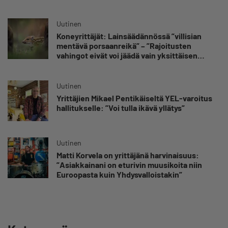
Uutinen
Koneyrittäjät: Lainsäädännössä ”villisian
mentävä porsaanreikä” – ”Rajoitusten
vahingot eivät voi jäädä vain yksittäisen
yrittäjän harteille”
Uutinen
Yrittäjien Mikael Pentikäiseltä YEL-varoitus
hallitukselle: ”Voi tulla ikävä yllätys”
Uutinen
Matti Korvela on yrittäjänä harvinaisuus:
”Asiakkainani on eturivin muusikoita niin
Euroopasta kuin Yhdysvalloistakin”