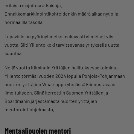
erilaisia majoitusratkaisuja.
Ennakkomarkkinointikohteidenkin määrä alkaa nyt olla
normaalilla tasolla.
Tupavisio on pyörinyt melko mukavasti viimeiset viisi
vuotta. Silti Ylilehto koki tarvitsevansa yritykselle uutta
suuntaa.
Neljä vuotta Kiimingin Yrittäjien hallituksessa toiminut
Ylilehto törmäsi vuoden 2024 lopulla Pohjois-Pohjanmaan
nuorten yrittäjien Whatsapp-ryhmässä kiinnostavaan
ilmoitukseen. Siinä kerrottiin Suomen Yrittäjien ja
Boardmanin järjestämästä nuorten yrittäjien
mentorointiohjelmasta.
Mentaalipuolen mentori