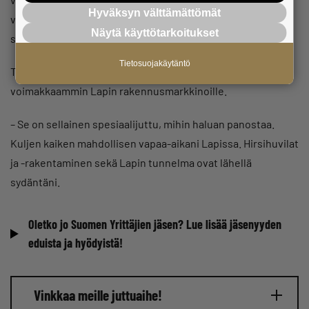
Hyväksyn välttämättömät
vientitavoitteita, mutta haluaisin, että töitä olisi koko ajan
Näytä käyttötarkoitukset
sellainen sopiva jono.
Tietosuojakäytäntö
Tulevaisuudessa Ylilehto aikoo tähdätä vielä
voimakkaammin Lapin rakennusmarkkinoille.
– Se on sellainen spesiaalijuttu, mihin haluan panostaa.
Kuljen kaiken mahdollisen vapaa-aikani Lapissa. Hirsihuvilat
ja -rakentaminen sekä Lapin tunnelma ovat lähellä
sydäntäni.
Oletko jo Suomen Yrittäjien jäsen? Lue lisää jäsenyyden
eduista ja hyödyistä!
Vinkkaa meille juttuaihe!