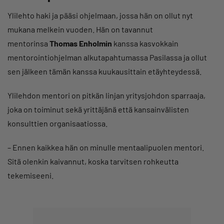
Ylilehto haki ja pääsi ohjelmaan, jossa hän on ollut nyt
mukana melkein vuoden. Hän on tavannut
mentorinsa
Thomas Enholmin
kanssa kasvokkain
mentorointiohjelman alkutapahtumassa Pasilassa ja ollut
sen jälkeen tämän kanssa kuukausittain etäyhteydessä.
Ylilehdon mentori on pitkän linjan yritysjohdon sparraaja,
joka on toiminut sekä yrittäjänä että kansainvälisten
konsulttien organisaatiossa.
– Ennen kaikkea hän on minulle mentaalipuolen mentori.
Sitä olenkin kaivannut, koska tarvitsen rohkeutta
tekemiseeni.