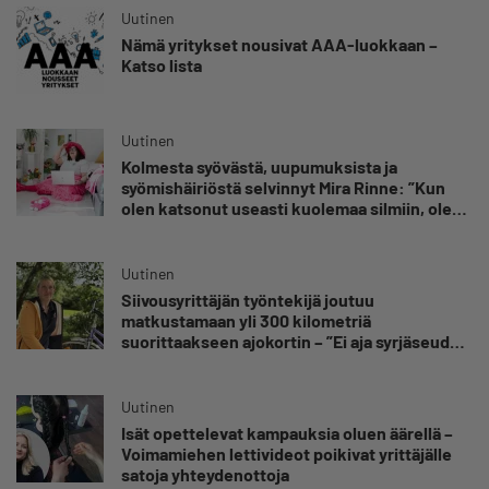
Uutinen
Nämä yritykset nousivat AAA-luokkaan –
Katso lista
Uutinen
Kolmesta syövästä, uupumuksista ja
syömishäiriöstä selvinnyt Mira Rinne: ”Kun
olen katsonut useasti kuolemaa silmiin, olen
oppinut kestämään myös yrittäjyyteen
kuuluvaa epävarmuutta”
Uutinen
Siivousyrittäjän työntekijä joutuu
matkustamaan yli 300 kilometriä
suorittaakseen ajokortin – ”Ei aja syrjäseudun
etua”
Uutinen
Isät opettelevat kampauksia oluen äärellä –
Voimamiehen lettivideot poikivat yrittäjälle
satoja yhteydenottoja