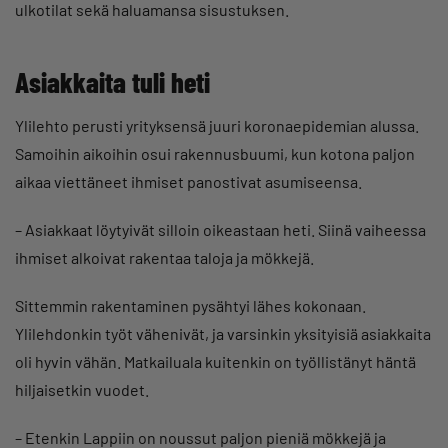
ulkotilat sekä haluamansa sisustuksen.
Asiakkaita tuli heti
Ylilehto perusti yrityksensä juuri koronaepidemian alussa.
Samoihin aikoihin osui rakennusbuumi, kun kotona paljon
aikaa viettäneet ihmiset panostivat asumiseensa.
– Asiakkaat löytyivät silloin oikeastaan heti. Siinä vaiheessa
ihmiset alkoivat rakentaa taloja ja mökkejä.
Sittemmin rakentaminen pysähtyi lähes kokonaan.
Ylilehdonkin työt vähenivät, ja varsinkin yksityisiä asiakkaita
oli hyvin vähän. Matkailuala kuitenkin on työllistänyt häntä
hiljaisetkin vuodet.
– Etenkin Lappiin on noussut paljon pieniä mökkejä ja