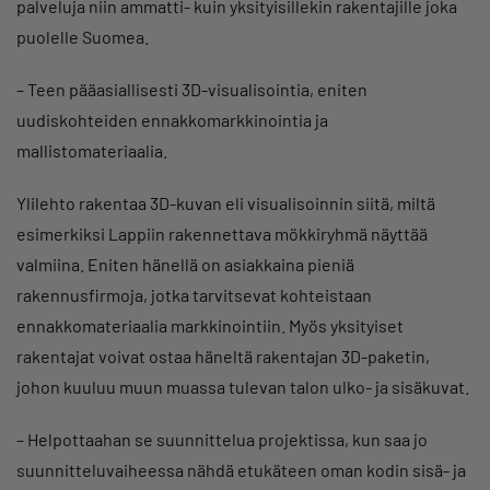
palveluja niin ammatti- kuin yksityisillekin rakentajille joka
puolelle Suomea.
– Teen pääasiallisesti 3D-visualisointia, eniten
uudiskohteiden ennakkomarkkinointia ja
mallistomateriaalia.
Ylilehto rakentaa 3D-kuvan eli visualisoinnin siitä, miltä
esimerkiksi Lappiin rakennettava mökkiryhmä näyttää
valmiina. Eniten hänellä on asiakkaina pieniä
rakennusfirmoja, jotka tarvitsevat kohteistaan
ennakkomateriaalia markkinointiin. Myös yksityiset
rakentajat voivat ostaa häneltä rakentajan 3D-paketin,
johon kuuluu muun muassa tulevan talon ulko- ja sisäkuvat.
– Helpottaahan se suunnittelua projektissa, kun saa jo
suunnitteluvaiheessa nähdä etukäteen oman kodin sisä- ja