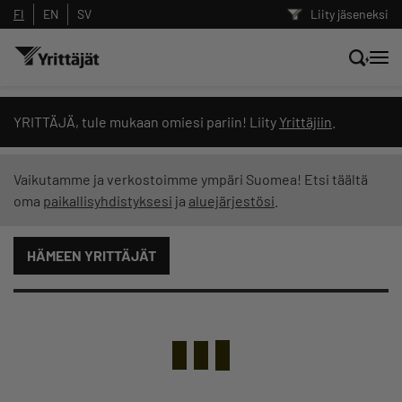
FI
EN
SV
Liity jäseneksi
Hae sivustolta tai kysy suoraan
YRITTÄJÄ, tule mukaan omiesi pariin! Liity
Yrittäjiin
.
Yrittäjien tekoälyltä
Vaikutamme ja verkostoimme ympäri Suomea! Etsi täältä
oma
paikallisyhdistyksesi
ja
aluejärjestösi
.
Hae
HÄMEEN YRITTÄJÄT
Suodata hakutuloksia: näytä kaikki sisältö