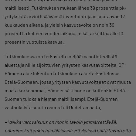
maltillisesti. Tutkimuksen mukaan lähes 39 prosenttia pk-
yrityksistä arvioi lisäävänsä investointejaan seuraavan 12
kuukauden aikana, ja yleisin kasvutavoite on noin 30
prosenttia kolmen vuoden aikana, mikä tarkoittaa alle 10
prosentin vuotuista kasvua.
Tutkimuksessa on tarkasteltu neljää maantieteellistä
aluetta ja niille sijoittuvien yritysten kasvutavoitteita. OP
Hämeen alue lukeutuu tutkimuksen aluetarkastelussa
Etelä-Suomeen, jossa yritysten kasvutavoitteet ovat muuta
maata korkeammat. Hämeessä tilanne on kuitenkin Etelä-
Suomen tuloksia hieman maltillisempi. Etelä-Suomen
vastauksista suurin osuus tuli Uudeltamaalta.
– Vaikka varovaisuus on monin tavoin ymmärrettävää,
näemme kuitenkin hämäläisissä yrityksissä näitä tavoitteita