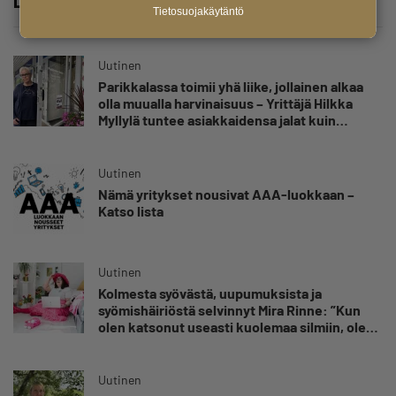
Lue lisää
Tietosuojakäytäntö
Uutinen
Parikkalassa toimii yhä liike, jollainen alkaa
olla muualla harvinaisuus – Yrittäjä Hilkka
Myllylä tuntee asiakkaidensa jalat kuin
omansa
Uutinen
Nämä yritykset nousivat AAA-luokkaan –
Katso lista
Uutinen
Kolmesta syövästä, uupumuksista ja
syömishäiriöstä selvinnyt Mira Rinne: ”Kun
olen katsonut useasti kuolemaa silmiin, olen
oppinut kestämään myös yrittäjyyteen
kuuluvaa epävarmuutta”
Uutinen