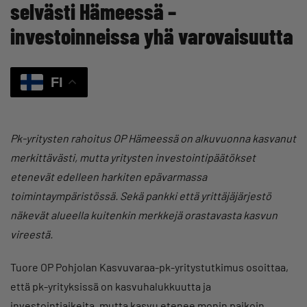
selvästi Hämeessä –
investoinneissa yhä varovaisuutta
FI
Pk-yritysten rahoitus OP Hämeessä on alkuvuonna kasvanut
merkittävästi, mutta yritysten investointipäätökset
etenevät edelleen harkiten epävarmassa
toimintaympäristössä. Sekä pankki että yrittäjäjärjestö
näkevät alueella kuitenkin merkkejä orastavasta kasvun
vireestä.
Tuore OP Pohjolan Kasvuvaraa-pk-yritystutkimus osoittaa,
että pk-yrityksissä on kasvuhalukkuutta ja
investointiaikeita, mutta kasvu etenee monin paikoin