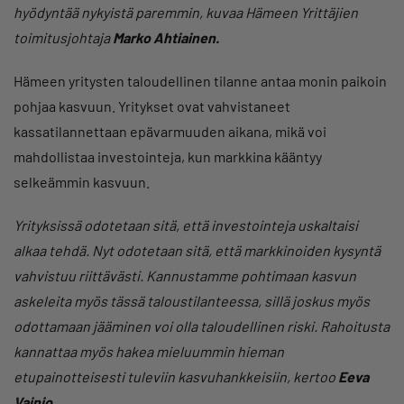
hyödyntää nykyistä paremmin, kuvaa Hämeen Yrittäjien
toimitusjohtaja
Marko Ahtiainen.
Hämeen yritysten taloudellinen tilanne antaa monin paikoin
pohjaa kasvuun. Yritykset ovat vahvistaneet
kassatilannettaan epävarmuuden aikana, mikä voi
mahdollistaa investointeja, kun markkina kääntyy
selkeämmin kasvuun.
Yrityksissä odotetaan sitä, että investointeja uskaltaisi
alkaa tehdä. Nyt odotetaan sitä, että markkinoiden kysyntä
vahvistuu riittävästi. Kannustamme pohtimaan kasvun
askeleita myös tässä taloustilanteessa, sillä joskus myös
odottamaan jääminen voi olla taloudellinen riski. Rahoitusta
kannattaa myös hakea mieluummin hieman
etupainotteisesti tuleviin kasvuhankkeisiin, kertoo
Eeva
Vainio.