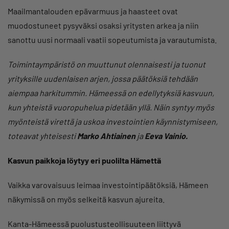
Maailmantalouden epävarmuus ja haasteet ovat
muodostuneet pysyväksi osaksi yritysten arkea ja niin
sanottu uusi normaali vaatii sopeutumista ja varautumista.
Toimintaympäristö on muuttunut olennaisesti ja tuonut
yrityksille uudenlaisen arjen, jossa päätöksiä tehdään
aiempaa harkitummin. Hämeessä on edellytyksiä kasvuun,
kun yhteistä vuoropuhelua pidetään yllä. Näin syntyy myös
myönteistä virettä ja uskoa investointien käynnistymiseen,
toteavat yhteisesti
Marko Ahtiainen
ja
Eeva Vainio.
Kasvun paikkoja löytyy eri puolilta Hämettä
Vaikka varovaisuus leimaa investointipäätöksiä, Hämeen
näkymissä on myös selkeitä kasvun ajureita.
Kanta-Hämeessä puolustusteollisuuteen liittyvä