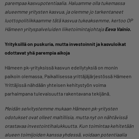
parempaa kasvupotentiaalia. Haluamme olla tukemassa
alueemme yritysten kasvua, ja olemme jo tarkentaneet
luottopolitiikkaamme tätä kasvua tukeaksemme, kertoo OP
Hämeen yrityspalveluiden liiketoimintajohtaja
Eeva Vainio.
Yrityksillä on puskuria, mutta investoinnit ja kasvuloikat
odottavat yhä parempia aikoja
Hämeen pk-yrityksissä kasvun edellytyksiä on monin
paikoin olemassa. Paikallisessa yrittäjäjärjestössä Hämeen
Yrittäjissä nähdään yhteisen kehitystyön voima
parhaimpana tulevaisuutta rakentavana tekijänä.
Meidän selvitystemme mukaan Hämeen pk-yritysten
odotukset ovat olleet maltillisia, mutta nyt on nähtävissä
orastavaa investointihalukkuutta. Kun toimintaa kehitetään
alueen toimijoiden kanssa yhdessä, voidaan potentiaalia