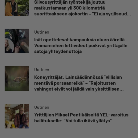
Siivousyrittäjän työntekijä joutuu
matkustamaan yli 300 kilometriä
suorittaakseen ajokortin – ”Ei aja syrjäseudun
etua”
Uutinen
Isät opettelevat kampauksia oluen äärellä –
Voimamiehen lettivideot poikivat yrittäjälle
satoja yhteydenottoja
Uutinen
Koneyrittäjät: Lainsäädännössä ”villisian
mentävä porsaanreikä” – ”Rajoitusten
vahingot eivät voi jäädä vain yksittäisen
yrittäjän harteille”
Uutinen
Yrittäjien Mikael Pentikäiseltä YEL-varoitus
hallitukselle: ”Voi tulla ikävä yllätys”