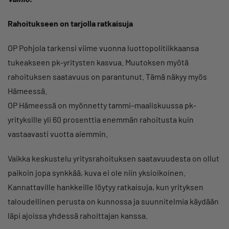
Rahoitukseen on tarjolla ratkaisuja
OP Pohjola tarkensi viime vuonna luottopolitiikkaansa
tukeakseen pk-yritysten kasvua. Muutoksen myötä
rahoituksen saatavuus on parantunut. Tämä näkyy myös
Hämeessä.
OP Hämeessä on myönnetty tammi–maaliskuussa pk-
yrityksille yli 60 prosenttia enemmän rahoitusta kuin
vastaavasti vuotta aiemmin.
Vaikka keskustelu yritysrahoituksen saatavuudesta on ollut
paikoin jopa synkkää, kuva ei ole niin yksioikoinen.
Kannattaville hankkeille löytyy ratkaisuja, kun yrityksen
taloudellinen perusta on kunnossa ja suunnitelmia käydään
läpi ajoissa yhdessä rahoittajan kanssa.