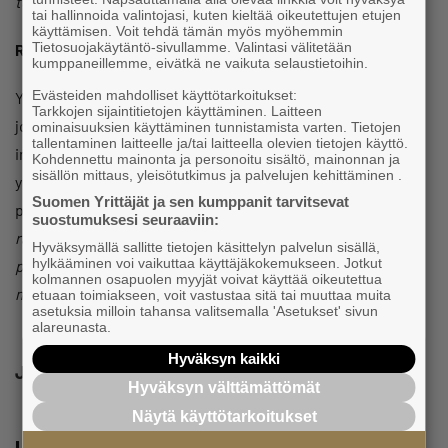
toiminnasta, toteaa
Eeva Vainio.
tai hallinnoida valintojasi, kuten kieltää oikeutettujen etujen
käyttämisen. Voit tehdä tämän myös myöhemmin
Tietosuojakäytäntö-sivullamme. Valintasi välitetään
Rahoituksesta kannattaa puhua ajoissa
kumppaneillemme, eivätkä ne vaikuta selaustietoihin.
Evästeiden mahdolliset käyttötarkoitukset:
Yrityksissä suunnittelun merkitys korostuu tilanteessa,
Tarkkojen sijaintitietojen käyttäminen. Laitteen
jossa toimintaympäristö on edelleen epävarma. Kasvun tai
ominaisuuksien käyttäminen tunnistamista varten. Tietojen
tallentaminen laitteelle ja/tai laitteella olevien tietojen käyttö.
investointien rahoitusratkaisut rakennetaan
Kohdennettu mainonta ja personoitu sisältö, mainonnan ja
sisällön mittaus, yleisötutkimus ja palvelujen kehittäminen .
yrityskohtaisesti, ja vaihtoehtoja on usein useampia kuin
Suomen Yrittäjät ja sen kumppanit tarvitsevat
perinteinen lainarahoitus.
Mitä varhaisemmassa vaiheessa
suostumuksesi seuraaviin:
rahoitusvaihtoehtoja lähdetään kartoittamaan, sitä
Hyväksymällä sallitte tietojen käsittelyn palvelun sisällä,
hylkääminen voi vaikuttaa käyttäjäkokemukseen. Jotkut
paremmin löydetään ratkaisu, joka tukee yrityksen kasvua
kolmannen osapuolen myyjät voivat käyttää oikeutettua
myös muuttuvassa tilanteessa, rohkaisee
Eeva Vainio.
etuaan toimiakseen, voit vastustaa sitä tai muuttaa muita
asetuksia milloin tahansa valitsemalla 'Asetukset' sivun
alareunasta.
Hyväksyn kaikki
Jaa
Hyväksyn välttämättömät
Näytä käyttötarkoitukset