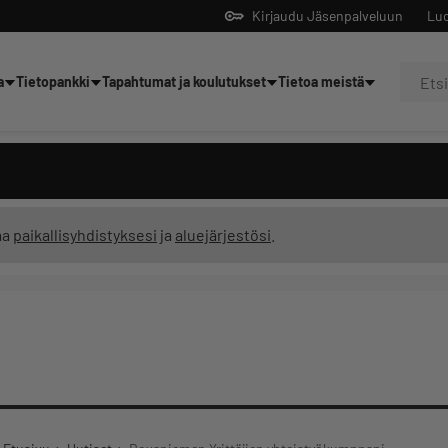
Kirjaudu Jäsenpalveluun
Luo
a
Tietopankki
Tapahtumat ja koulutukset
Tietoa meistä
Yrittäjien tekoälyltä
ma
paikallisyhdistyksesi
ja
aluejärjestösi
.