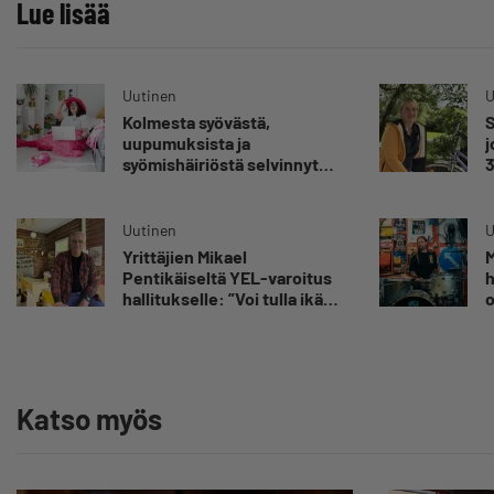
Lue lisää
Uutinen
U
Kolmesta syövästä,
S
uupumuksista ja
j
syömishäiriöstä selvinnyt
3
Mira Rinne: ”Kun olen
s
katsonut useasti kuolemaa
”
silmiin, olen oppinut
Uutinen
U
kestämään myös
Yrittäjien Mikael
M
yrittäjyyteen kuuluvaa
Pentikäiseltä YEL-varoitus
h
epävarmuutta”
hallitukselle: ”Voi tulla ikävä
o
yllätys”
E
Y
Katso myös