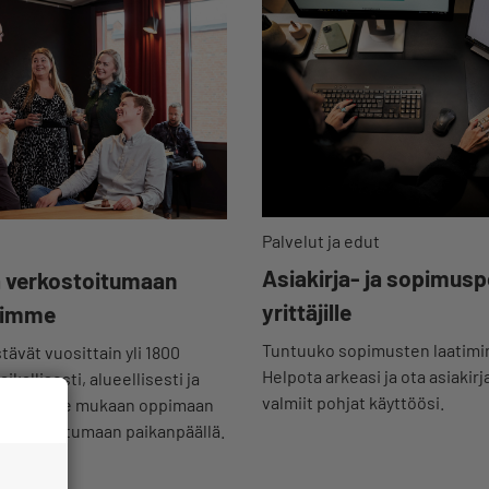
Palvelut ja edut
Asiakirja- ja sopimusp
a verkostoitumaan
yrittäjille
iimme
Tuntuuko sopimusten laatimin
stävät vuosittain yli 1800
Helpota arkeasi ja ota asiakir
kallisesti, alueellisesti ja
valmiit pohjat käyttöösi.
sesti! Tule mukaan oppimaan
verkostoitumaan paikanpäällä.