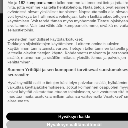
Me ja
182 kumppaniamme
tallennamme laitteeseesi tietoja ja/tai
niitä, jotta voimme käsitellä henkilötietoja. Näitä tietoja ovat esimerk
evästeissä olevat yksilölliset tunnisteet. Napsauttamalla alla olevaa 
voit hyväksyä tai hallinnoida valintojasi, kuten kieltää oikeutettujen
käyttämisen. Voit tehdä tämän myös myöhemmin Tietosuojakäytän
sivullamme. Valintasi välitetään kumppaneillemme, eivätkä ne vaik
selaustietoihin.
Yhteystiedot
Evästeiden mahdolliset käyttötarkoitukset:
Tarkkojen sijaintitietojen käyttäminen. Laitteen ominaisuuksien
käyttäminen tunnistamista varten. Tietojen tallentaminen laitteelle ja
laitteella olevien tietojen käyttö. Kohdennettu mainonta ja personoi
Suomen Yrittä
sisältö, mainonnan ja sisällön mittaus, yleisötutkimus ja palvelujen
Valtakunnallista, alueellista ja paikallista
PL 999, 00101
kehittäminen .
vaikuttamista pk-yrittäjien puolesta.
Puhelinvaihde
Suomen Yrittäjät ja sen kumppanit tarvitsevat suostumukses
seuraaviin:
Tietosuojasel
Hyväksymällä sallitte tietojen käsittelyn palvelun sisällä, hylkäämin
Evästeasetuk
vaikuttaa käyttäjäkokemukseen. Jotkut kolmannen osapuolen myyj
voivat käyttää oikeutettua etuaan toimiakseen, voit vastustaa sitä t
muuttaa muita asetuksia milloin tahansa valitsemalla 'Asetukset' s
Keskusjärjest
alareunasta.
Suomen Yrittä
Ilmoituskanav
Hyväksyn kaikki
Hyväksyn välttämättömät
Suomen Yrittä