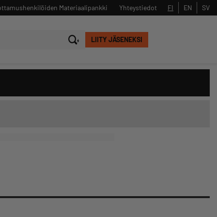
ttamushenkilöiden Materiaalipankki
Yhteystiedot
FI
EN
SV
LIITY JÄSENEKSI
Sulje
Hae