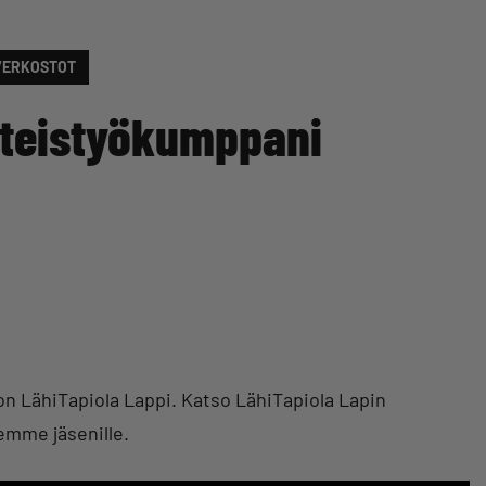
VERKOSTOT
hteistyökumppani
on LähiTapiola Lappi. Katso LähiTapiola Lapin
emme jäsenille.