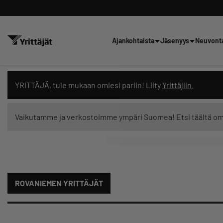
Ajankohtaista
Jäsenyys
Neuvont
Hae sivustolta tai kysy suoraan 
YRITTÄJÄ, tule mukaan omiesi pariin! Liity
Yrittäjiin
.
Vaikutamme ja verkostoimme ympäri Suomea! Etsi täältä o
Suodata hakutuloksia: näytä kaikki sisältö
ROVANIEMEN YRITTÄJÄT