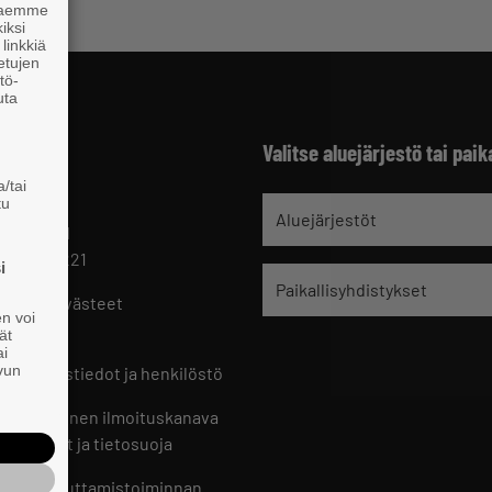
 haemme
iksi
linkkiä
 etujen
tö-
uta
Valitse aluejärjestö tai paik
/tai
tu
jät
Aluejärjestöt
 HELSINKI
 09 229 221
i
Paikallisyhdistykset
oste ja evästeet
en voi
set
ät
ai
ivun
ön yhteystiedot ja henkilöstö
jien sisäinen ilmoituskanava
an ohjeet ja tietosuoja
jien vaikuttamistoiminnan