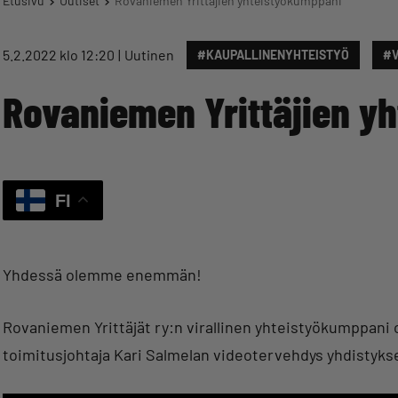
Etusivu
Uutiset
Rovaniemen Yrittäjien yhteistyökumppani
5.2.2022 klo 12:20
Uutinen
#KAUPALLINENYHTEISTYÖ
#
Rovaniemen Yrittäjien y
FI
Yhdessä olemme enemmän!
Rovaniemen Yrittäjät ry:n virallinen yhteistyökumppani 
toimitusjohtaja Kari Salmelan videotervehdys yhdistyks