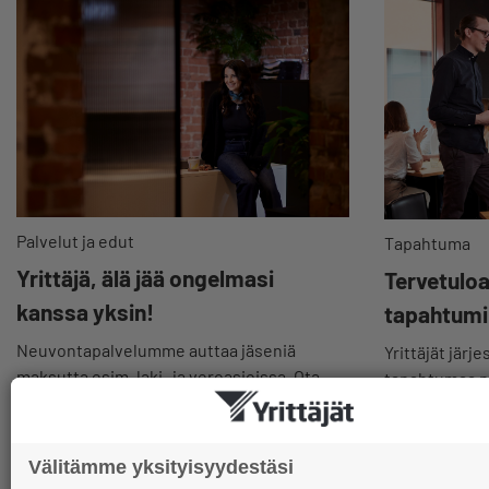
Palvelut ja edut
Tapahtuma
Yrittäjä, älä jää ongelmasi
Tervetulo
kanssa yksin!
tapahtum
Neuvontapalvelumme auttaa jäseniä
Yrittäjät järje
maksutta esim. laki- ja veroasioissa. Ota
tapahtumaa pai
yhteyttä matalalla kynnyksellä.
valtakunnalli
verkossa tai 
Välitämme yksityisyydestäsi