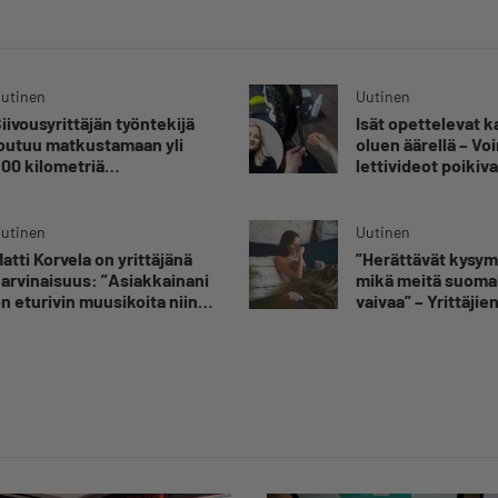
utinen
Uutinen
iivousyrittäjän työntekijä
Isät opettelevat 
outuu matkustamaan yli
oluen äärellä – V
00 kilometriä
lettivideot poikiva
uorittaakseen ajokortin –
yrittäjälle satoja
Ei aja syrjäseudun etua”
yhteydenottoja
utinen
Uutinen
atti Korvela on yrittäjänä
”Herättävät kysy
arvinaisuus: ”Asiakkainani
mikä meitä suomal
n eturivin muusikoita niin
vaivaa” – Yrittäjie
uroopasta kuin
toimitusjohtaja hä
hdysvalloistakin”
sairauspoissaolot