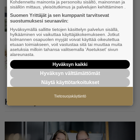
Kohdennettu mainonta ja personoitu sisältö, mainonnan ja
sisällön mittaus, yleisötutkimus ja palvelujen kehittäminen .
Uutinen
Suomen Yrittäjät ja sen kumppanit tarvitsevat
”Herättävät kysymyksen, mikä meitä
suostumuksesi seuraaviin:
suomalaisia vaivaa” – Yrittäjien
toimitusjohtaja hätkähti
Hyväksymällä sallitte tietojen käsittelyn palvelun sisällä,
hylkääminen voi vaikuttaa käyttäjäkokemukseen. Jotkut
sairauspoissaolotilastoa
kolmannen osapuolen myyjät voivat käyttää oikeutettua
etuaan toimiakseen, voit vastustaa sitä tai muuttaa muita
Uutinen
asetuksia milloin tahansa valitsemalla 'Asetukset' sivun
alareunasta.
Tämä erottaa suomalaiset pk-yritykset
euroalueesta ja Ruotsista −
Hyväksyn kaikki
”Säästäväisyydestä tehty hyve”
Hyväksyn välttämättömät
Näytä käyttötarkoitukset
Tietosuojakäytäntö
Katso myös