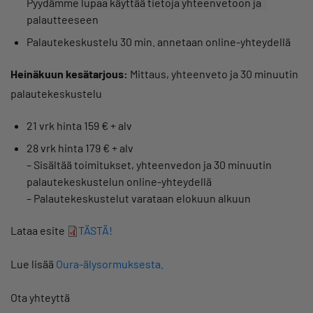
Pyydämme lupaa käyttää tietoja yhteenvetoon ja
palautteeseen
Palautekeskustelu 30 min. annetaan online-yhteydellä
Heinäkuun kesätarjous:
Mittaus, yhteenveto ja 30 minuutin
palautekeskustelu
21 vrk hinta 159 € + alv
28 vrk hinta 179 € + alv
– Sisältää toimitukset, yhteenvedon ja 30 minuutin
palautekeskustelun online-yhteydellä
– Palautekeskustelut varataan elokuun alkuun
Lataa esite
TÄSTÄ!
Lue lisää
Oura-älysormuksesta.
Ota yhteyttä