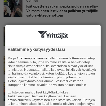
Uutinen
Isät opettelevat kampauksia oluen äärellä –
Voimamiehen lettivideot poikivat yrittäjälle
satoja yhteydenottoja
Uutinen
Koneyrittäjät: Lainsäädännössä ”villisian
mentävä porsaanreikä” – ”Rajoitusten
vahingot eivät voi jäädä vain yksittäisen
yrittäjän harteille”
Välitämme yksityisyydestäsi
Uutinen
Me ja
182 kumppaniamme
tallennamme laitteeseesi tietoja
ja/tai haemme niitä, jotta voimme käsitellä henkilötietoja.
Yrittäjien Mikael Pentikäiseltä YEL-varoitus
Näitä tietoja ovat esimerkiksi evästeissä olevat yksilölliset
hallitukselle: ”Voi tulla ikävä yllätys”
tunnisteet. Napsauttamalla alla olevaa linkkiä voit hyväksyä
tai hallinnoida valintojasi, kuten kieltää oikeutettujen etujen
käyttämisen. Voit tehdä tämän myös myöhemmin
Tietosuojakäytäntö-sivullamme. Valintasi välitetään
Uutinen
kumppaneillemme, eivätkä ne vaikuta selaustietoihin.
Matti Korvela on yrittäjänä harvinaisuus:
Evästeiden mahdolliset käyttötarkoitukset:
”Asiakkainani on eturivin muusikoita niin
Tarkkojen sijaintitietojen käyttäminen. Laitteen
Euroopasta kuin Yhdysvalloistakin”
ominaisuuksien käyttäminen tunnistamista varten. Tietojen
tallentaminen laitteelle ja/tai laitteella olevien tietojen käyttö.