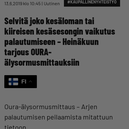
#KAUPALLINENYHTEISTYÖ
13.6.2019 klo 10:45
Uutinen
Selvitä joko kesäloman tai
kiireisen kesäsesongin vaikutus
palautumiseen – Heinäkuun
tarjous OURA-
älysormusmittauksiin
FI
Oura-älysormusmittaus – Arjen
palautumisen peilaamista mitattuun
tietoon.