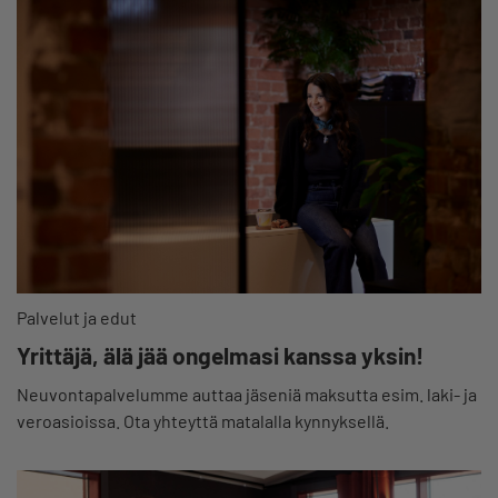
Palvelut ja edut
Yrittäjä, älä jää ongelmasi kanssa yksin!
Neuvontapalvelumme auttaa jäseniä maksutta esim. laki- ja
veroasioissa. Ota yhteyttä matalalla kynnyksellä.