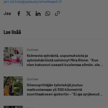
jari.siirtola@palaudutehokkaasti.fi
Jaa
Lue lisää
Uutinen
Kolmesta syövästä, uupumuksista ja
syömishäiriöstä selvinnyt Mira Rinne: ”Kun
olen katsonut useasti kuolemaa silmiin, olen
oppinut kestämään myös yrittäjyyteen
kuuluvaa epävarmuutta”
Uutinen
Siivousyrittäjän työntekijä joutuu
matkustamaan yli 300 kilometriä
suorittaakseen ajokortin – ”Ei aja syrjäseudun
etua”