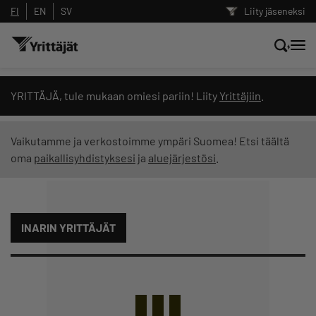
FI
EN
SV
Liity jäseneksi
Hae sivustolta tai kysy suoraan
YRITTÄJÄ, tule mukaan omiesi pariin! Liity
Yrittäjiin
.
Yrittäjien tekoälyltä
Vaikutamme ja verkostoimme ympäri Suomea! Etsi täältä
oma
paikallisyhdistyksesi
ja
aluejärjestösi
.
Hae
Suodata hakutuloksia: näytä kaikki sisältö
INARIN YRITTÄJÄT