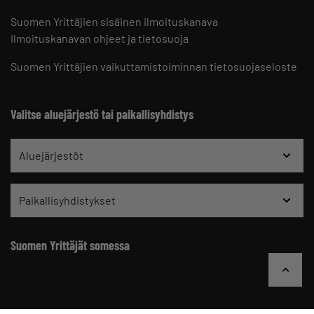
Suomen Yrittäjien sisäinen ilmoituskanava
Ilmoituskanavan ohjeet ja tietosuoja
Suomen Yrittäjien vaikuttamistoiminnan tietosuojaseloste
Valitse aluejärjestö tai paikallisyhdistys
Aluejärjestöt
Paikallisyhdistykset
Suomen Yrittäjät somessa