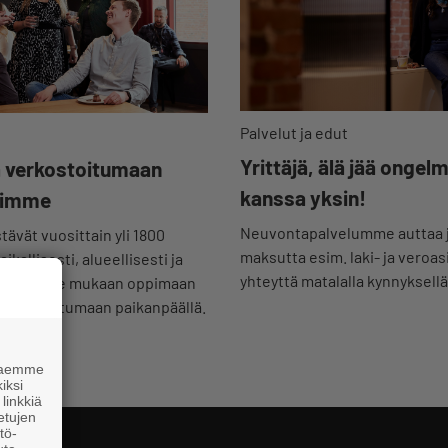
Palvelut ja edut
Yrittäjä, älä jää ongel
a verkostoitumaan
kanssa yksin!
iimme
Neuvontapalvelumme auttaa 
stävät vuosittain yli 1800
maksutta esim. laki- ja veroas
kallisesti, alueellisesti ja
yhteyttä matalalla kynnyksellä
sesti! Tule mukaan oppimaan
verkostoitumaan paikanpäällä.
 haemme
iksi
linkkiä
 etujen
tö-