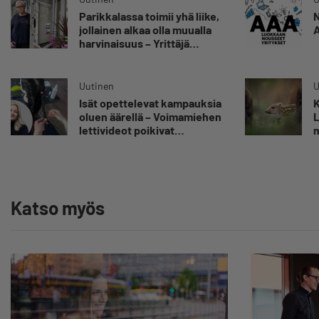
Parikkalassa toimii yhä liike,
N
jollainen alkaa olla muualla
A
harvinaisuus – Yrittäjä
Hilkka Myllylä tuntee
asiakkaidensa jalat kuin
omansa
Uutinen
U
Isät opettelevat kampauksia
K
oluen äärellä – Voimamiehen
L
lettivideot poikivat
m
yrittäjälle satoja
”
yhteydenottoja
v
y
Katso myös