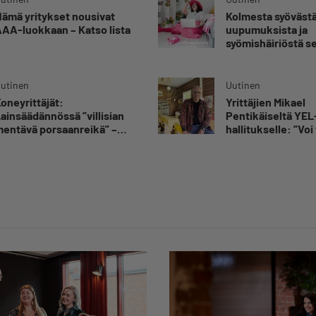
ämä yritykset nousivat
Kolmesta syövästä
AA-luokkaan – Katso lista
uupumuksista ja
syömishäiriöstä s
Mira Rinne: ”Kun 
katsonut useasti
silmiin, olen oppi
utinen
Uutinen
kestämään myös
oneyrittäjät:
Yrittäjien Mikael
yrittäjyyteen kuu
ainsäädännössä ”villisian
Pentikäiseltä YEL
epävarmuutta”
entävä porsaanreikä” –
hallitukselle: ”Voi 
Rajoitusten vahingot eivät
yllätys”
oi jäädä vain yksittäisen
rittäjän harteille”