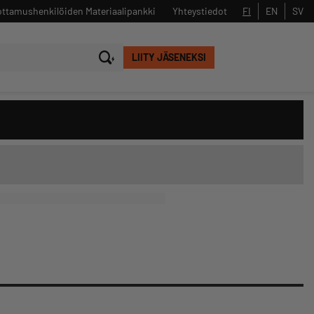
ttamushenkilöiden Materiaalipankki
Yhteystiedot
FI
EN
SV
LIITY JÄSENEKSI
Sulje
Hae