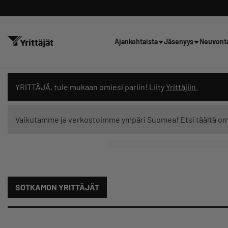
Ajankohtaista
Jäsenyys
Neuvont
Hae sivustolta tai kysy suoraan 
YRITTÄJÄ, tule mukaan omiesi pariin! Liity
Yrittäjiin
.
Vaikutamme ja verkostoimme ympäri Suomea! Etsi täältä o
Suodata hakutuloksia: näytä kaikki sisältö
SOTKAMON YRITTÄJÄT