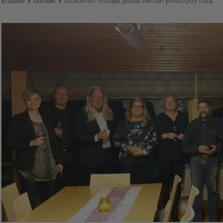
Etusivu
Uutiset
Sotkamon Yrittäjät jatkaa vahvan yhteistyön tietä