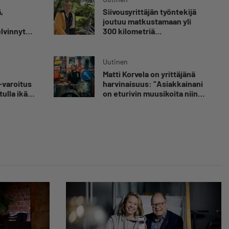
,
Siivousyrittäjän työntekijä
joutuu matkustamaan yli
elvinnyt
300 kilometriä
olen
suorittaakseen ajokortin –
 kuolemaa
”Ei aja syrjäseudun etua”
nut
Uutinen
Matti Korvela on yrittäjänä
luvaa
-varoitus
harvinaisuus: ”Asiakkainani
tulla ikävä
on eturivin muusikoita niin
Euroopasta kuin
Yhdysvalloistakin”