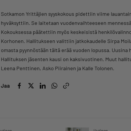
Sotkamon Yrittäjien syyskokous pidettiin viime lauantai
hyväksyttiin. Se laitetaan vuodenvaihteeseen mennessä j
Kokouksessa päätettiin myös keskeisistä henkilövalinno
Korhonen. Hallitukseen valittiin jatkokaudelle Sirpa Moi
omasta pyynnöstään tältä erää vuoden lopussa. Uusina ha
Hallituksen jäsenten kausi on kaksivuotinen. Muut hall
Leena Penttinen, Asko Piirainen ja Kalle Tolonen.
Jaa
utinen
Uutinen