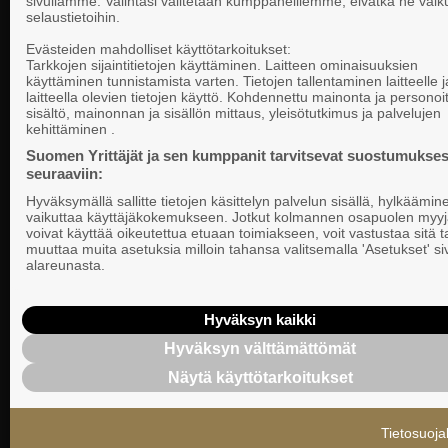
sivullamme. Valintasi välitetään kumppaneillemme, eivätkä ne vaik
selaustietoihin.
Yhteystiedot
Evästeiden mahdolliset käyttötarkoitukset:
Tarkkojen sijaintitietojen käyttäminen. Laitteen ominaisuuksien
käyttäminen tunnistamista varten. Tietojen tallentaminen laitteelle ja
laitteella olevien tietojen käyttö. Kohdennettu mainonta ja personoi
Suomen Yrittä
sisältö, mainonnan ja sisällön mittaus, yleisötutkimus ja palvelujen
Valtakunnallista, alueellista ja paikallista
PL 999, 00101
kehittäminen .
vaikuttamista pk-yrittäjien puolesta.
Puhelinvaihde
Suomen Yrittäjät ja sen kumppanit tarvitsevat suostumukses
seuraaviin:
Tietosuojasel
Hyväksymällä sallitte tietojen käsittelyn palvelun sisällä, hylkäämin
Evästeasetuk
vaikuttaa käyttäjäkokemukseen. Jotkut kolmannen osapuolen myyj
voivat käyttää oikeutettua etuaan toimiakseen, voit vastustaa sitä t
muuttaa muita asetuksia milloin tahansa valitsemalla 'Asetukset' s
Keskusjärjest
alareunasta.
Suomen Yrittä
Ilmoituskanav
Hyväksyn kaikki
Hyväksyn välttämättömät
Suomen Yrittä
Näytä käyttötarkoitukset
tietosuojasel
Tietosuoja