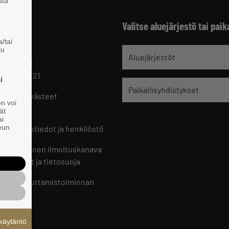
uta
Valitse aluejärjestö tai paik
/tai
tu
jät
Aluejärjestöt
 HELSINKI
 09 229 221
i
Paikallisyhdistykset
oste ja evästeet
en voi
set
ät
ai
ivun
ön yhteystiedot ja henkilöstö
jien sisäinen ilmoituskanava
an ohjeet ja tietosuoja
jien vaikuttamistoiminnan
oste
käytäntö