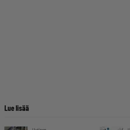
Lue lisää
Uutinen
U