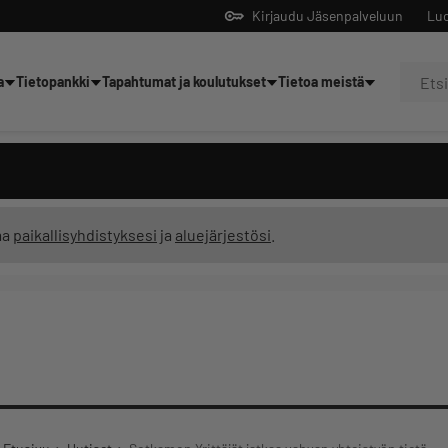
Kirjaudu Jäsenpalveluun
Luo
a
Tietopankki
Tapahtumat ja koulutukset
Tietoa meistä
Yrittäjien tekoälyltä
ma
paikallisyhdistyksesi
ja
aluejärjestösi
.