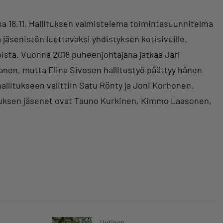
na 18.11. Hallituksen valmistelema toimintasuunnitelma
äsenistön luettavaksi yhdistyksen kotisivuille.
ista. Vuonna 2018 puheenjohtajana jatkaa Jari
lanen, mutta Elina Sivosen hallitustyö päättyy hänen
llitukseen valittiin Satu Rönty ja Joni Korhonen.
ituksen jäsenet ovat Tauno Kurkinen, Kimmo Laasonen,
Uutinen