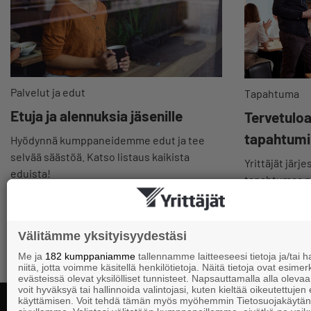
Palvelut ja edut
Tapahtuma
Etuja ja alennuksia jäsenille
Tervetulo
tapahtum
Hyödynnä kumppaneidemme edut ja tee
selvää säästöä. Katso listaus kaikista
Yrittäjät järje
eduista!
tapahtumaa pai
valtakunnalli
verkossa tai 
Välitämme yksityisyydestäsi
Me ja
182 kumppaniamme
tallennamme laitteeseesi tietoja ja/tai
niitä, jotta voimme käsitellä henkilötietoja. Näitä tietoja ovat esimerk
evästeissä olevat yksilölliset tunnisteet. Napsauttamalla alla olevaa 
voit hyväksyä tai hallinnoida valintojasi, kuten kieltää oikeutettujen
käyttämisen. Voit tehdä tämän myös myöhemmin Tietosuojakäytän