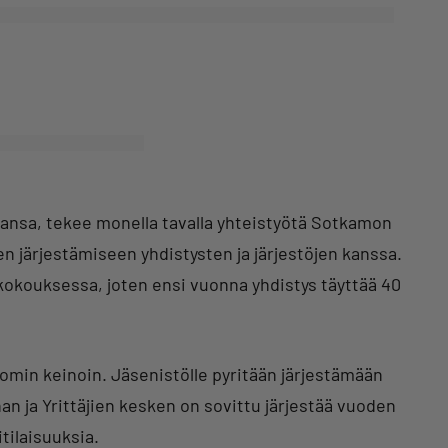
ansa, tekee monella tavalla yhteistyötä Sotkamon
n järjestämiseen yhdistysten ja järjestöjen kanssa.
 kokouksessa, joten ensi vuonna yhdistys täyttää 40
min keinoin. Jäsenistölle pyritään järjestämään
n ja Yrittäjien kesken on sovittu järjestää vuoden
tilaisuuksia.