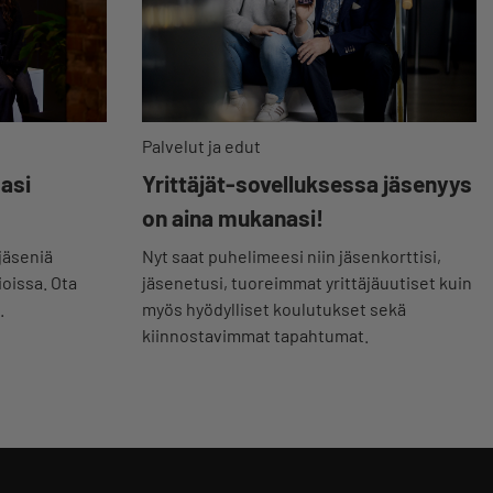
Palvelut ja edut
Yrittäjät-sovelluksessa jäsenyys
masi
on aina mukanasi!
Nyt saat puhelimeesi niin jäsenkorttisi,
jäseniä
jäsenetusi, tuoreimmat yrittäjäuutiset kuin
ioissa. Ota
myös hyödylliset koulutukset sekä
.
kiinnostavimmat tapahtumat.