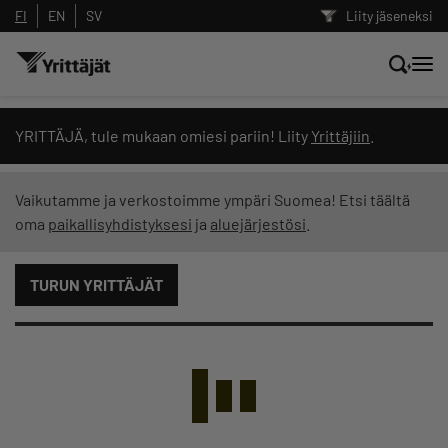
FI
EN
SV
Liity jäseneksi
Hae sivustolta tai kysy suoraan
YRITTÄJÄ, tule mukaan omiesi pariin! Liity
Yrittäjiin
.
Yrittäjien tekoälyltä
Vaikutamme ja verkostoimme ympäri Suomea! Etsi täältä
oma
paikallisyhdistyksesi
ja
aluejärjestösi
.
Hae
TURUN YRITTÄJÄT
Suodata hakutuloksia: näytä kaikki sisältö