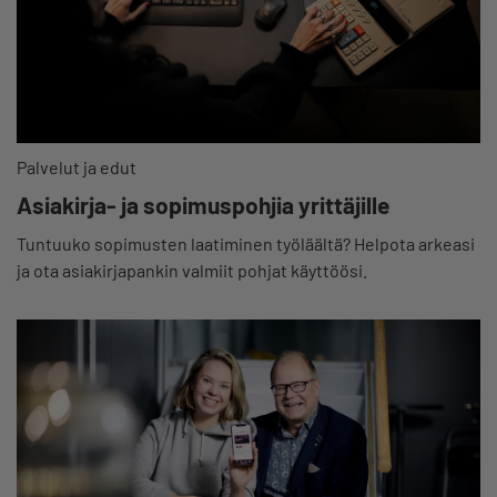
Palvelut ja edut
Asiakirja- ja sopimuspohjia yrittäjille
Tuntuuko sopimusten laatiminen työläältä? Helpota arkeasi
ja ota asiakirjapankin valmiit pohjat käyttöösi.