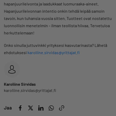
hapanjuurileivonta ja laadukkaat luomuraaka-aineet.
Hapanjuurileivonnan intentio onkin tehdä leipää samoin
tavoin, kun tuhansia vuosia sitten. Tuotteet ovat nostatettu
luonnollisin menetelmin – ilman teollista hiivaa. Tervetuloa
herkuttelemaan!
Onko sinulla juttuvinkki yrityksesi kasvutarinasta? Lähetä
ehdotuksesi
karoliine.sirvidas@yrittajat.fi
Karoliine Sirvidas
karoliine.sirvidas@yrittajat.fi
Jaa