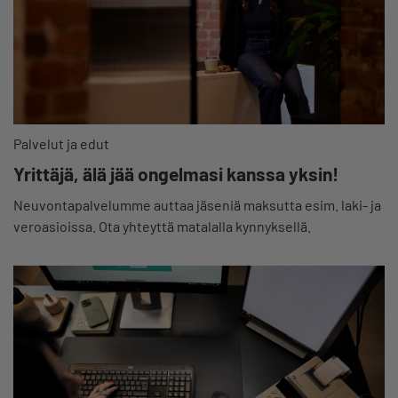
Palvelut ja edut
Yrittäjä, älä jää ongelmasi kanssa yksin!
Neuvontapalvelumme auttaa jäseniä maksutta esim. laki- ja
veroasioissa. Ota yhteyttä matalalla kynnyksellä.