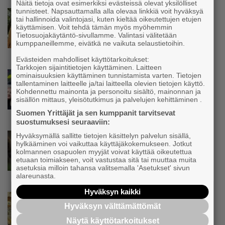
kuuluvaa epävarmuutta”
Näitä tietoja ovat esimerkiksi evästeissä olevat yksilölliset
tunnisteet. Napsauttamalla alla olevaa linkkiä voit hyväksyä
Uutinen
tai hallinnoida valintojasi, kuten kieltää oikeutettujen etujen
Siivousyrittäjän työntekijä joutuu
käyttämisen. Voit tehdä tämän myös myöhemmin
matkustamaan yli 300 kilometriä
Tietosuojakäytäntö-sivullamme. Valintasi välitetään
kumppaneillemme, eivätkä ne vaikuta selaustietoihin.
suorittaakseen ajokortin – ”Ei aja syrjäseudun
etua”
Evästeiden mahdolliset käyttötarkoitukset:
Tarkkojen sijaintitietojen käyttäminen. Laitteen
Uutinen
ominaisuuksien käyttäminen tunnistamista varten. Tietojen
tallentaminen laitteelle ja/tai laitteella olevien tietojen käyttö.
Isät opettelevat kampauksia oluen äärellä –
Kohdennettu mainonta ja personoitu sisältö, mainonnan ja
Voimamiehen lettivideot poikivat yrittäjälle
sisällön mittaus, yleisötutkimus ja palvelujen kehittäminen .
satoja yhteydenottoja
Suomen Yrittäjät ja sen kumppanit tarvitsevat
suostumuksesi seuraaviin:
Hyväksymällä sallitte tietojen käsittelyn palvelun sisällä,
Uutinen
hylkääminen voi vaikuttaa käyttäjäkokemukseen. Jotkut
Koneyrittäjät: Lainsäädännössä ”villisian
kolmannen osapuolen myyjät voivat käyttää oikeutettua
mentävä porsaanreikä” – ”Rajoitusten
etuaan toimiakseen, voit vastustaa sitä tai muuttaa muita
vahingot eivät voi jäädä vain yksittäisen
asetuksia milloin tahansa valitsemalla 'Asetukset' sivun
alareunasta.
yrittäjän harteille”
Hyväksyn kaikki
Uutinen
Hyväksyn välttämättömät
Yrittäjien Mikael Pentikäiseltä YEL-varoitus
hallitukselle: ”Voi tulla ikävä yllätys”
Näytä käyttötarkoitukset