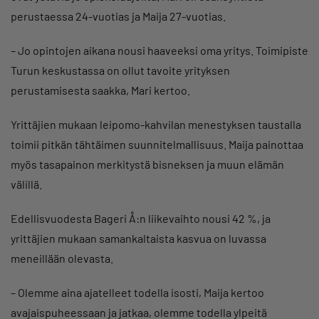
perustaessa 24-vuotias ja Maija 27-vuotias.
– Jo opintojen aikana nousi haaveeksi oma yritys. Toimipiste
Turun keskustassa on ollut tavoite yrityksen
perustamisesta saakka, Mari kertoo.
Yrittäjien mukaan leipomo-kahvilan menestyksen taustalla
toimii pitkän tähtäimen suunnitelmallisuus. Maija painottaa
myös tasapainon merkitystä bisneksen ja muun elämän
välillä.
Edellisvuodesta Bageri Å:n liikevaihto nousi 42 %, ja
yrittäjien mukaan samankaltaista kasvua on luvassa
meneillään olevasta.
– Olemme aina ajatelleet todella isosti, Maija kertoo
avajaispuheessaan ja jatkaa, olemme todella ylpeitä