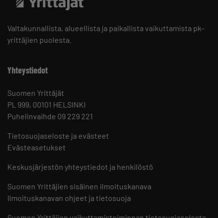
Valtakunnallista, alueellista ja paikallista vaikuttamista pk-
yrittäjien puolesta.
Yhteystiedot
Suomen Yrittäjät
PL 999, 00101 HELSINKI
Puhelinvaihde 09 229 221
Tietosuojaseloste ja evästeet
Evästeasetukset
Keskusjärjestön yhteystiedot ja henkilöstö
Suomen Yrittäjien sisäinen ilmoituskanava
Ilmoituskanavan ohjeet ja tietosuoja
Suomen Yrittäjien vaikuttamistoiminnan tietosuojaseloste