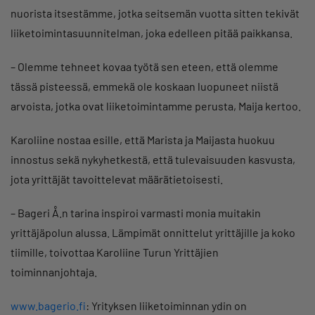
nuorista itsestämme, jotka seitsemän vuotta sitten tekivät
liiketoimintasuunnitelman, joka edelleen pitää paikkansa.
– Olemme tehneet kovaa työtä sen eteen, että olemme
tässä pisteessä, emmekä ole koskaan luopuneet niistä
arvoista, jotka ovat liiketoimintamme perusta, Maija kertoo.
Karoliine nostaa esille, että Marista ja Maijasta huokuu
innostus sekä nykyhetkestä, että tulevaisuuden kasvusta,
jota yrittäjät tavoittelevat määrätietoisesti.
– Bageri Å.n tarina inspiroi varmasti monia muitakin
yrittäjäpolun alussa. Lämpimät onnittelut yrittäjille ja koko
tiimille, toivottaa Karoliine Turun Yrittäjien
toiminnanjohtaja.
www.bagerio.fi
: Yrityksen liiketoiminnan ydin on