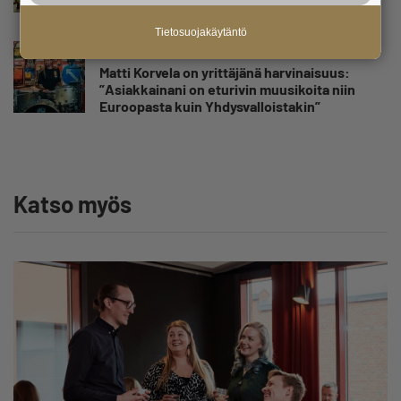
Tietosuojakäytäntö
Uutinen
Matti Korvela on yrittäjänä harvinaisuus:
”Asiakkainani on eturivin muusikoita niin
Euroopasta kuin Yhdysvalloistakin”
Katso myös