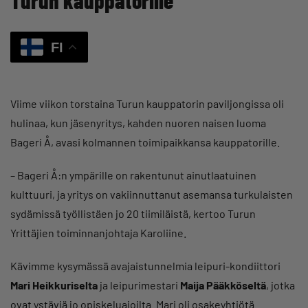
Turun kauppatorille
FI
Viime viikon torstaina Turun kauppatorin paviljongissa oli
hulinaa, kun jäsenyritys, kahden nuoren naisen luoma
Bageri Å, avasi kolmannen toimipaikkansa kauppatorille.
– Bageri Å:n ympärille on rakentunut ainutlaatuinen
kulttuuri, ja yritys on vakiinnuttanut asemansa turkulaisten
sydämissä työllistäen jo 20 tiimiläistä, kertoo Turun
Yrittäjien toiminnanjohtaja Karoliine.
Kävimme kysymässä avajaistunnelmia leipuri-kondiittori
Mari Heikkuriselta
ja leipurimestari
Maija Pääkköseltä
, jotka
ovat ystäviä jo opiskeluajoilta. Mari oli osakeyhtiötä