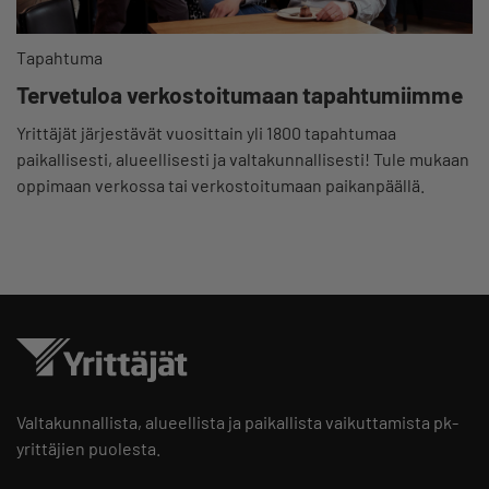
Tapahtuma
Tervetuloa verkostoitumaan tapahtumiimme
Yrittäjät järjestävät vuosittain yli 1800 tapahtumaa
paikallisesti, alueellisesti ja valtakunnallisesti! Tule mukaan
oppimaan verkossa tai verkostoitumaan paikanpäällä.
Valtakunnallista, alueellista ja paikallista vaikuttamista pk-
yrittäjien puolesta.