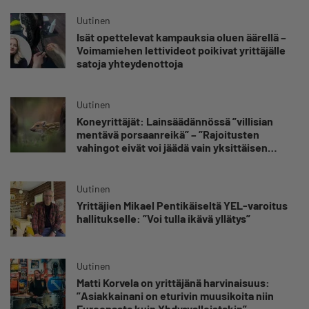
Uutinen
Isät opettelevat kampauksia oluen äärellä –
Voimamiehen lettivideot poikivat yrittäjälle
satoja yhteydenottoja
Uutinen
Koneyrittäjät: Lainsäädännössä ”villisian
mentävä porsaanreikä” – ”Rajoitusten
vahingot eivät voi jäädä vain yksittäisen
yrittäjän harteille”
Uutinen
Yrittäjien Mikael Pentikäiseltä YEL-varoitus
hallitukselle: ”Voi tulla ikävä yllätys”
Uutinen
Matti Korvela on yrittäjänä harvinaisuus:
”Asiakkainani on eturivin muusikoita niin
Euroopasta kuin Yhdysvalloistakin”