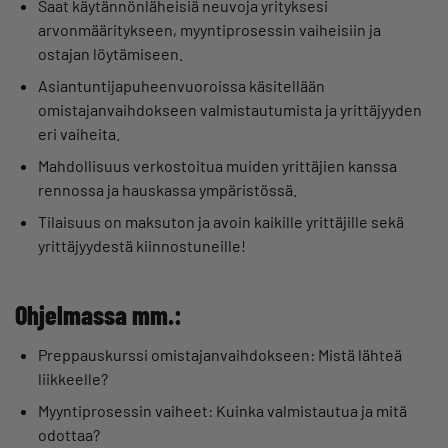
Saat käytännönläheisiä neuvoja yrityksesi
arvonmääritykseen, myyntiprosessin vaiheisiin ja
ostajan löytämiseen.
Asiantuntijapuheenvuoroissa käsitellään
omistajanvaihdokseen valmistautumista ja yrittäjyyden
eri vaiheita.
Mahdollisuus verkostoitua muiden yrittäjien kanssa
rennossa ja hauskassa ympäristössä.
Tilaisuus on maksuton ja avoin kaikille yrittäjille sekä
yrittäjyydestä kiinnostuneille!
Ohjelmassa mm.:
Preppauskurssi omistajanvaihdokseen: Mistä lähteä
liikkeelle?
Myyntiprosessin vaiheet: Kuinka valmistautua ja mitä
odottaa?