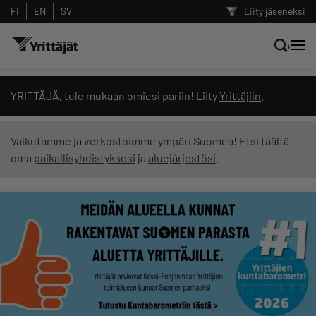
FI
EN
SV
Liity jäseneksi
Hae sivustolta tai kysy suoraan
YRITTÄJÄ, tule mukaan omiesi pariin! Liity
Yrittäjiin
.
Yrittäjien tekoälyltä
Vaikutamme ja verkostoimme ympäri Suomea! Etsi täältä
oma
paikallisyhdistyksesi
ja
aluejärjestösi
.
Hae
Suodata hakutuloksia: näytä kaikki sisältö