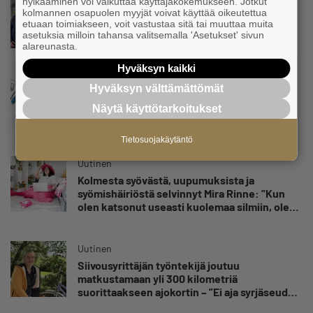
hylkääminen voi vaikuttaa käyttäjäkokemukseen. Jotkut
kolmannen osapuolen myyjät voivat käyttää oikeutettua
Parikkalassa toimii yhä liike, jollainen alkaa
etuaan toimiakseen, voit vastustaa sitä tai muuttaa muita
olla muualla harvinaisuus – Yrittäjä Hilkka
asetuksia milloin tahansa valitsemalla 'Asetukset' sivun
Myllylä tuntee asiakkaidensa jalat kuin
alareunasta.
omansa
Hyväksyn kaikki
Uutinen
Hyväksyn välttämättömät
Nämä yritykset nousivat AAA-luokkaan –
Näytä käyttötarkoitukset
Katso lista
Tietosuojakäytäntö
Uutinen
Kolmesta syövästä, uupumuksista ja
syömishäiriöstä selvinnyt Mira Rinne: ”Kun
olen katsonut useasti kuolemaa silmiin, olen
oppinut kestämään myös yrittäjyyteen
kuuluvaa epävarmuutta”
Uutinen
Siivousyrittäjän työntekijä joutuu
matkustamaan yli 300 kilometriä
suorittaakseen ajokortin – ”Ei aja syrjäseudun
etua”