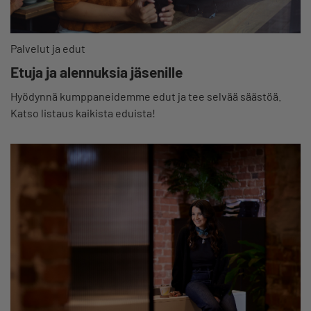
Palvelut ja edut
Etuja ja alennuksia jäsenille
Hyödynnä kumppaneidemme edut ja tee selvää säästöä.
Katso listaus kaikista eduista!