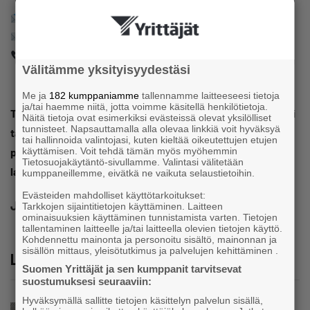
Janette Korpi
(Centria AMK)
janette.korpi2@centria.fi
050 438 1929
Välitämme yksityisyydestäsi
Me ja
182 kumppaniamme
tallennamme laitteeseesi tietoja
ja/tai haemme niitä, jotta voimme käsitellä henkilötietoja.
Tervetuloa mukaan Omistajanvaihdos Sirkukseen—täällä ei
Näitä tietoja ovat esimerkiksi evästeissä olevat yksilölliset
tunnisteet. Napsauttamalla alla olevaa linkkiä voit hyväksyä
tarvitse pelätä korkeita paikkoja, sillä asiantuntijamme
tai hallinnoida valintojasi, kuten kieltää oikeutettujen etujen
pitävät huolen, että jokainen yritys saa pehmeän
käyttämisen. Voit tehdä tämän myös myöhemmin
Tietosuojakäytäntö-sivullamme. Valintasi välitetään
laskeutumisen!
kumppaneillemme, eivätkä ne vaikuta selaustietoihin.
Evästeiden mahdolliset käyttötarkoitukset:
Jaa
Tarkkojen sijaintitietojen käyttäminen. Laitteen
ominaisuuksien käyttäminen tunnistamista varten. Tietojen
tallentaminen laitteelle ja/tai laitteella olevien tietojen käyttö.
Kohdennettu mainonta ja personoitu sisältö, mainonnan ja
sisällön mittaus, yleisötutkimus ja palvelujen kehittäminen .
Lue lisää
Suomen Yrittäjät ja sen kumppanit tarvitsevat
suostumuksesi seuraaviin:
Hyväksymällä sallitte tietojen käsittelyn palvelun sisällä,
Uutinen