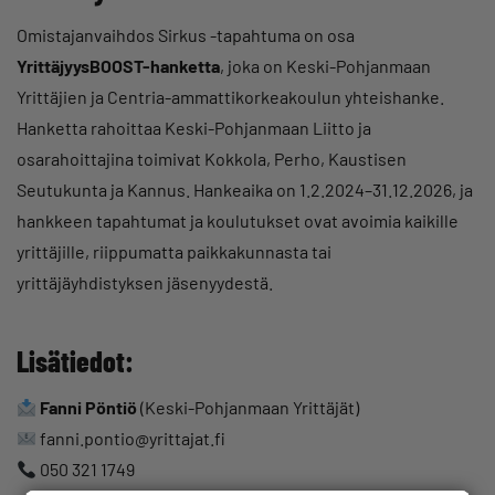
Omistajanvaihdos Sirkus -tapahtuma on osa
YrittäjyysBOOST-hanketta
, joka on Keski-Pohjanmaan
Yrittäjien ja Centria-ammattikorkeakoulun yhteishanke.
Hanketta rahoittaa Keski-Pohjanmaan Liitto ja
osarahoittajina toimivat Kokkola, Perho, Kaustisen
Seutukunta ja Kannus. Hankeaika on 1.2.2024–31.12.2026, ja
hankkeen tapahtumat ja koulutukset ovat avoimia kaikille
yrittäjille, riippumatta paikkakunnasta tai
yrittäjäyhdistyksen jäsenyydestä.
Lisätiedot:
Fanni Pöntiö
(Keski-Pohjanmaan Yrittäjät)
fanni.pontio@yrittajat.fi
050 321 1749