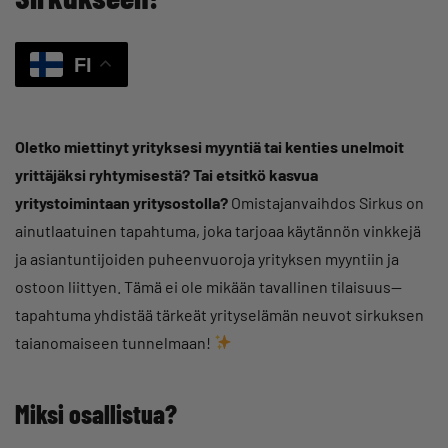
FI
Oletko miettinyt yrityksesi myyntiä tai kenties unelmoit
yrittäjäksi ryhtymisestä? Tai etsitkö kasvua
yritystoimintaan yritysostolla?
Omistajanvaihdos Sirkus on
ainutlaatuinen tapahtuma, joka tarjoaa käytännön vinkkejä
ja asiantuntijoiden puheenvuoroja yrityksen myyntiin ja
ostoon liittyen. Tämä ei ole mikään tavallinen tilaisuus—
tapahtuma yhdistää tärkeät yrityselämän neuvot sirkuksen
taianomaiseen tunnelmaan!
Miksi osallistua?