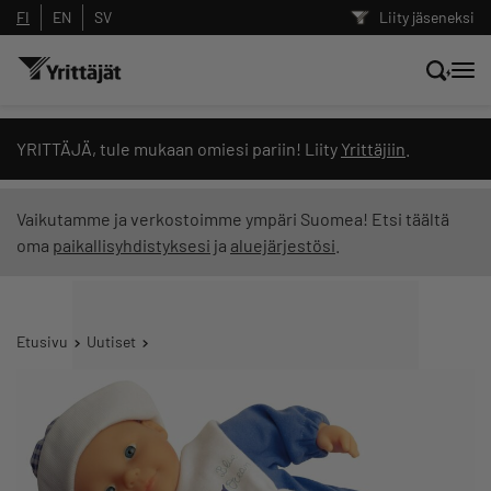
FI
EN
SV
Liity jäseneksi
Hae sivustolta tai kysy suoraan
YRITTÄJÄ, tule mukaan omiesi pariin! Liity
Yrittäjiin
.
Yrittäjien tekoälyltä
Vaikutamme ja verkostoimme ympäri Suomea! Etsi täältä
oma
paikallisyhdistyksesi
ja
aluejärjestösi
.
Hae
Suodata hakutuloksia: näytä kaikki sisältö
Etusivu
Uutiset