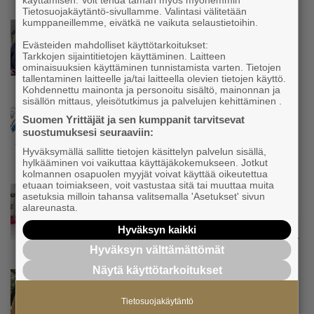
käyttämisen. Voit tehdä tämän myös myöhemmin
Tietosuojakäytäntö-sivullamme. Valintasi välitetään
kumppaneillemme, eivätkä ne vaikuta selaustietoihin.
Uutinen
Parikkalassa toimii yhä liike, jollainen alkaa
Evästeiden mahdolliset käyttötarkoitukset:
olla muualla harvinaisuus – Yrittäjä Hilkka
Tarkkojen sijaintitietojen käyttäminen. Laitteen
ominaisuuksien käyttäminen tunnistamista varten. Tietojen
Myllylä tuntee asiakkaidensa jalat kuin
tallentaminen laitteelle ja/tai laitteella olevien tietojen käyttö.
omansa
Kohdennettu mainonta ja personoitu sisältö, mainonnan ja
sisällön mittaus, yleisötutkimus ja palvelujen kehittäminen .
Uutinen
Suomen Yrittäjät ja sen kumppanit tarvitsevat
Nämä yritykset nousivat AAA-luokkaan –
suostumuksesi seuraaviin:
Katso lista
Hyväksymällä sallitte tietojen käsittelyn palvelun sisällä,
hylkääminen voi vaikuttaa käyttäjäkokemukseen. Jotkut
kolmannen osapuolen myyjät voivat käyttää oikeutettua
etuaan toimiakseen, voit vastustaa sitä tai muuttaa muita
Uutinen
asetuksia milloin tahansa valitsemalla 'Asetukset' sivun
Kolmesta syövästä, uupumuksista ja
alareunasta.
syömishäiriöstä selvinnyt Mira Rinne: ”Kun
Hyväksyn kaikki
olen katsonut useasti kuolemaa silmiin, olen
oppinut kestämään myös yrittäjyyteen
Hyväksyn välttämättömät
kuuluvaa epävarmuutta”
Näytä käyttötarkoitukset
Uutinen
Siivousyrittäjän työntekijä joutuu
Tietosuojakäytäntö
matkustamaan yli 300 kilometriä