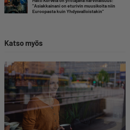
Matti Korvela on yrittäjänä harvinaisuus:
”Asiakkainani on eturivin muusikoita niin
Euroopasta kuin Yhdysvalloistakin”
Katso myös