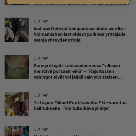
suorittaakseen ajokortin – ”Ei aja syrjäseudun
etua”
Uutinen
Isät opettelevat kampauksia oluen äärellä –
Voimamiehen lettivideot poikivat yrittäjälle
satoja yhteydenottoja
Uutinen
Koneyrittäjät: Lainsäädännössä ”villisian
mentävä porsaanreikä” – ”Rajoitusten
vahingot eivät voi jäädä vain yksittäisen
yrittäjän harteille”
Uutinen
Yrittäjien Mikael Pentikäiseltä YEL-varoitus
hallitukselle: ”Voi tulla ikävä yllätys”
Uutinen