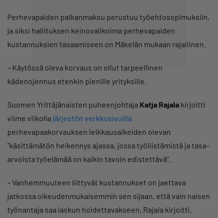
Perhevapaiden palkanmaksu perustuu työehtosopimuksiin,
ja siksi hallituksen keinovalikoima perhevapaiden
kustannuksien tasaamiseen on Mäkelän mukaan rajallinen.
– Käytössä oleva korvaus on ollut tarpeellinen
kädenojennus etenkin pienille yrityksille.
Suomen Yrittäjänaisten puheenjohtaja
Katja Rajala
kirjoitti
viime viikolla
järjestön verkkosivuilla
perhevapaakorvauksen leikkausaikeiden olevan
”käsittämätön heikennys ajassa, jossa työllistämistä ja tasa-
arvoista työelämää on kaikin tavoin edistettävä”.
– Vanhemmuuteen liittyvät kustannukset on jaettava
jatkossa oikeudenmukaisemmin sen sijaan, että vain naisen
työnantaja saa laskun hoidettavakseen, Rajala kirjoitti.