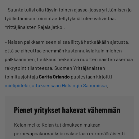
– Suunta tulisi olla täysin toinen ajassa, jossa yrittämisen ja
työllistämisen toimintaedellytyksiä tulee vahvistaa,
Yrittäjänaisten Rajala jatkoi.
– Naisen palkkaamiseen ei saa liittyä hetkeäkään ajatusta,
että se aiheuttaa enemmän kustannuksia kuin miehen
palkkaaminen. Leikkaus heikentää nuorten naisten asemaa
rekrytointitilanteessa, Suomen Yrittäjänaisten
toimitusjohtaja
Carita Orlando
puolestaan kirjoitti
mielipidekirjoituksessaan Helsingin Sanomissa
.
Pienet yritykset hakevat vähemmän
Kelan melko Kelan tutkimuksen mukaan
perhevapaakorvauksia maksetaan euromääräisesti