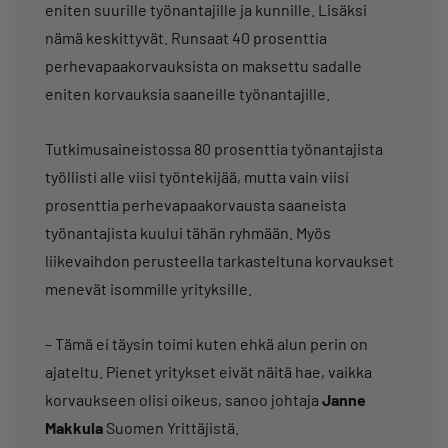
eniten suurille työnantajille ja kunnille. Lisäksi
nämä keskittyvät. Runsaat 40 prosenttia
perhevapaakorvauksista on maksettu sadalle
eniten korvauksia saaneille työnantajille.
Tutkimusaineistossa 80 prosenttia työnantajista
työllisti alle viisi työntekijää, mutta vain viisi
prosenttia perhevapaakorvausta saaneista
työnantajista kuului tähän ryhmään. Myös
liikevaihdon perusteella tarkasteltuna korvaukset
menevät isommille yrityksille.
– Tämä ei täysin toimi kuten ehkä alun perin on
ajateltu. Pienet yritykset eivät näitä hae, vaikka
korvaukseen olisi oikeus, sanoo johtaja
Janne
Makkula
Suomen Yrittäjistä.