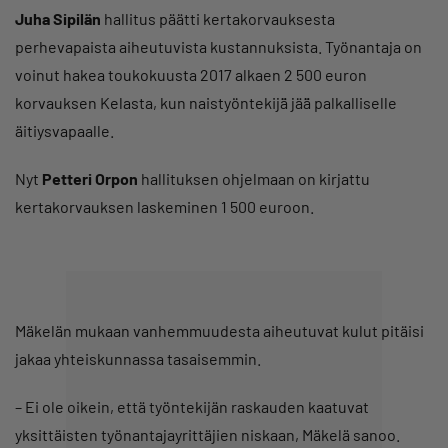
Juha Sipilän
hallitus päätti kertakorvauksesta
perhevapaista aiheutuvista kustannuksista. Työnantaja on
voinut hakea toukokuusta 2017 alkaen 2 500 euron
korvauksen Kelasta, kun naistyöntekijä̈ jää̈ palkalliselle
äitiysvapaalle.
Nyt
Petteri Orpon
hallituksen ohjelmaan on kirjattu
kertakorvauksen laskeminen 1 500 euroon.
Mäkelän mukaan vanhemmuudesta aiheutuvat kulut pitäisi
jakaa yhteiskunnassa tasaisemmin.
– Ei ole oikein, että työntekijän raskauden kaatuvat
yksittäisten työnantajayrittäjien niskaan, Mäkelä sanoo.