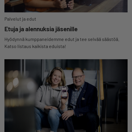
Palvelut ja edut
Etuja ja alennuksia jäsenille
Hyödynnä kumppaneidemme edut ja tee selvää säästöä.
Katso listaus kaikista eduista!