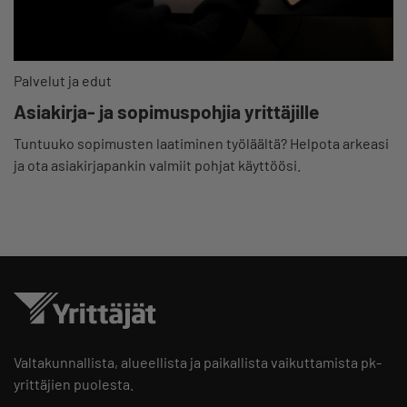
Palvelut ja edut
Asiakirja- ja sopimuspohjia yrittäjille
Tuntuuko sopimusten laatiminen työläältä? Helpota arkeasi
ja ota asiakirjapankin valmiit pohjat käyttöösi.
Valtakunnallista, alueellista ja paikallista vaikuttamista pk-
yrittäjien puolesta.