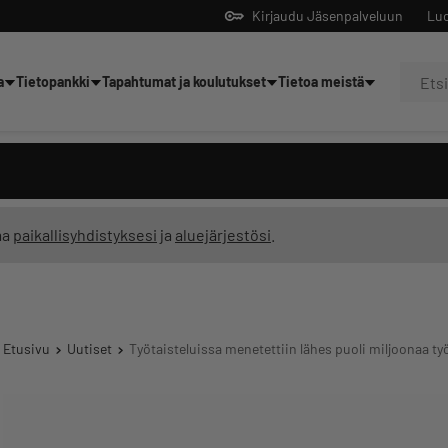
Kirjaudu Jäsenpalveluun
Luo
a
Tietopankki
Tapahtumat ja koulutukset
Tietoa meistä
Yrittäjien tekoälyltä
ma
paikallisyhdistyksesi
ja
aluejärjestösi
.
Etusivu
Uutiset
Työtaisteluissa menetettiin lähes puoli miljoonaa 