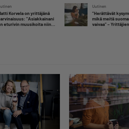
utinen
Uutinen
atti Korvela on yrittäjänä
”Herättävät kysy
arvinaisuus: ”Asiakkainani
mikä meitä suomal
n eturivin muusikoita niin
vaivaa” – Yrittäjie
uroopasta kuin
toimitusjohtaja hä
hdysvalloistakin”
sairauspoissaolot