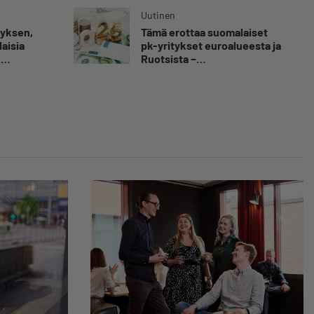
yrittäjän harteille”
Uutinen
myksen,
Tämä erottaa suomalaiset
aisia
pk-yritykset euroalueesta ja
n
Ruotsista −
tkähti
”Säästäväisyydestä tehty
ilastoa
hyve”