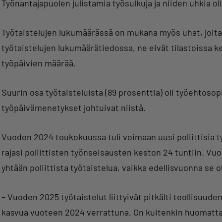
Työnantajapuolen julistamia työsulkuja ja niiden uhkia o
Työtaistelujen lukumäärässä on mukana myös uhat, joit
työtaistelujen lukumäärätiedossa, ne eivät tilastoissa k
työpäivien määrää.
Suurin osa työtaisteluista (89 prosenttia) oli työehtosopim
työpäivämenetykset johtuivat niistä.
Vuoden 2024 toukokuussa tuli voimaan uusi poliittisia t
rajasi poliittisten työnseisausten keston 24 tuntiin. 
yhtään poliittista työtaistelua, vaikka edellisvuonna se ol
– Vuoden 2025 työtaistelut liittyivät pitkälti teollisuu
kasvua vuoteen 2024 verrattuna. On kuitenkin huomatta