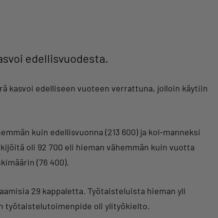
svoi edellisvuodesta.
 kasvoi edelliseen vuoteen verrattuna, jolloin käytiin
enemmän kuin edellisvuonna (213 600) ja kol-manneksi
tekijöitä oli 92 700 eli hieman vähemmän kuin vuotta
kimäärin (76 400).
hkaamisia 29 kappaletta. Työtaisteluista hieman yli
n työtaistelutoimenpide oli ylityökielto.