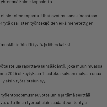
li yhteensä kolme kappaletta.
a ei ole toimeenpantu. Uhat ovat mukana ainoastaan
errytä osallisten työntekijöiden eikä menetettyjen
uskiistoihin liittyviä, ja lähes kaikki
yötaisteluja rajoittava lainsäädäntö, joka muun muassa
Vuonna 2025 ei käytykään Tilastokeskuksen mukaan enää
i yleisin työtaistelun syy.
den työehtosopimusneuvotteluihin ja tämä selittää
va, että ilman työrauhalainsäädäntöön tehtyjä