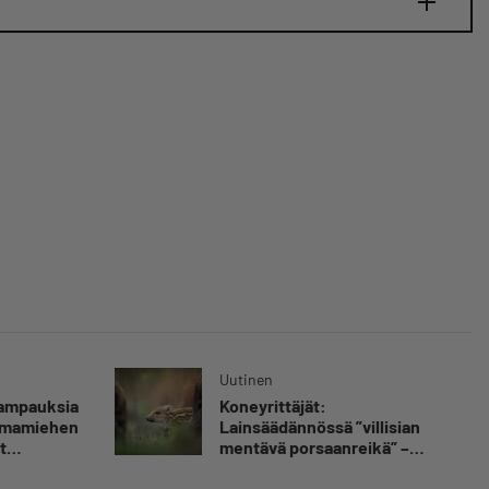
Uutinen
kampauksia
Koneyrittäjät:
oimamiehen
Lainsäädännössä ”villisian
t
mentävä porsaanreikä” –
”Rajoitusten vahingot eivät
voi jäädä vain yksittäisen