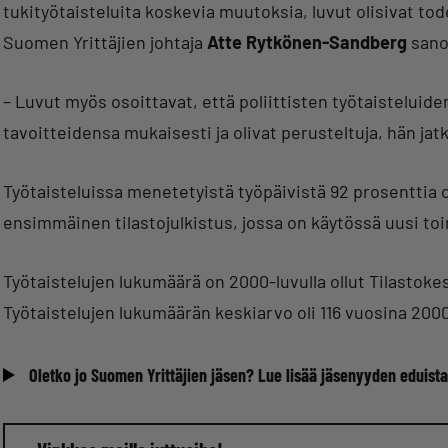
tukityötaisteluita koskevia muutoksia, luvut olisivat t
Suomen Yrittäjien johtaja
Atte Rytkönen-Sandberg
sano
– Luvut myös osoittavat, että poliittisten työtaistelui
tavoitteidensa mukaisesti ja olivat perusteltuja, hän jat
Työtaisteluissa menetetyistä työpäivistä 92 prosenttia ol
ensimmäinen tilastojulkistus, jossa on käytössä uusi toi
Työtaistelujen lukumäärä on 2000-luvulla ollut Tilastoke
Työtaistelujen lukumäärän keskiarvo oli 116 vuosina 200
Oletko jo Suomen Yrittäjien jäsen? Lue lisää jäsenyyden eduista