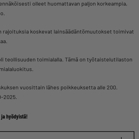
odennäköisesti olleet huomattavan paljon korkeampia,
o.
den rajoituksia koskevat lainsäädäntömuutokset toimivat
kaa.
i teollisuuden toimialalla. Tämä on työtaistelutilaston
mialaluokitus.
skuksen vuosittain lähes poikkeuksetta alle 200.
0–2025.
 ja hyödyistä!