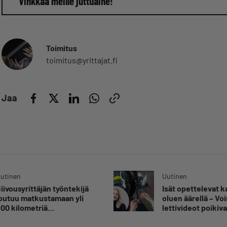
Vinkkaa meille juttuaihe!
Toimitus
toimitus@yrittajat.fi
Jaa
utinen
Uutinen
iivousyrittäjän työntekijä
Isät opettelevat 
outuu matkustamaan yli
oluen äärellä – V
00 kilometriä
lettivideot poikiva
uorittaakseen ajokortin –
yrittäjälle satoja
Ei aja syrjäseudun etua”
yhteydenottoja