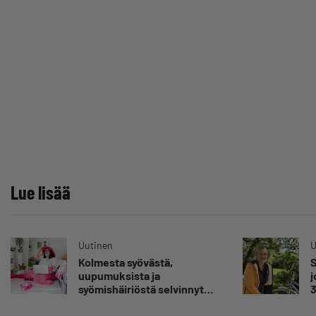
Lue lisää
Uutinen
U
Kolmesta syövästä,
S
uupumuksista ja
j
syömishäiriöstä selvinnyt
3
Mira Rinne: ”Kun olen
s
katsonut useasti kuolemaa
”