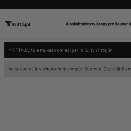
Ajankohtaista
Jäsenyys
Neuvont
Hae sivustolta tai kysy suoraan 
YRITTÄJÄ, tule mukaan omiesi pariin! Liity
Yrittäjiin
.
Vaikutamme ja verkostoimme ympäri Suomea! Etsi täältä o
Suodata hakutuloksia: näytä kaikki sisältö