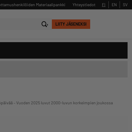
ttamushenkilöiden Materiaalipankki
Yhteystiedot
FI
EN
SV
LIITY JÄSENEKSI
Sulje
Hae
työpäivää – Vuoden 2025 luvut 2000-luvun korkeimpien joukossa