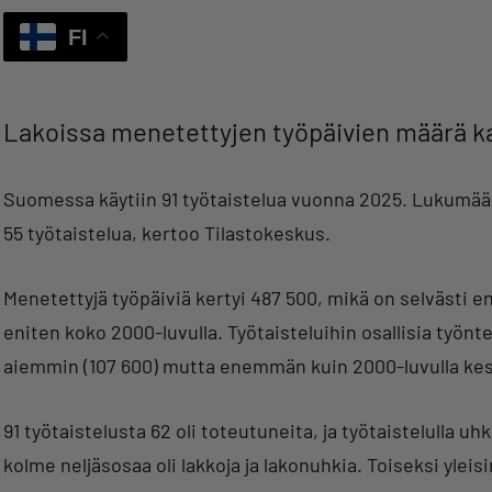
FI
Lakoissa menetettyjen työpäivien määrä ka
Suomessa käytiin 91 työtaistelua vuonna 2025. Lukumäärä
55 työtaistelua, kertoo Tilastokeskus.
Menetettyjä työpäiviä kertyi 487 500, mikä on selvästi 
eniten koko 2000-luvulla. Työtaisteluihin osallisia työn
aiemmin (107 600) mutta enemmän kuin 2000-luvulla kes
91 työtaistelusta 62 oli toteutuneita, ja työtaistelulla u
kolme neljäsosaa oli lakkoja ja lakonuhkia. Toiseksi yleisi