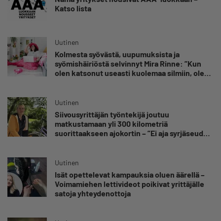
Katso lista
Uutinen
Kolmesta syövästä, uupumuksista ja
syömishäiriöstä selvinnyt Mira Rinne: ”Kun
olen katsonut useasti kuolemaa silmiin, olen
oppinut kestämään myös yrittäjyyteen
kuuluvaa epävarmuutta”
Uutinen
Siivousyrittäjän työntekijä joutuu
matkustamaan yli 300 kilometriä
suorittaakseen ajokortin – ”Ei aja syrjäseudun
etua”
Uutinen
Isät opettelevat kampauksia oluen äärellä –
Voimamiehen lettivideot poikivat yrittäjälle
satoja yhteydenottoja