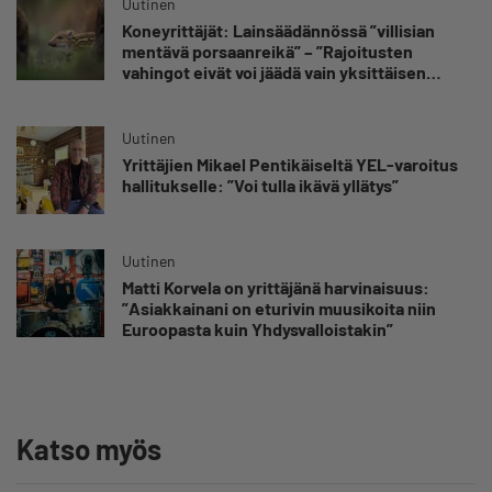
Uutinen
Koneyrittäjät: Lainsäädännössä ”villisian
mentävä porsaanreikä” – ”Rajoitusten
vahingot eivät voi jäädä vain yksittäisen
yrittäjän harteille”
Uutinen
Yrittäjien Mikael Pentikäiseltä YEL-varoitus
hallitukselle: ”Voi tulla ikävä yllätys”
Uutinen
Matti Korvela on yrittäjänä harvinaisuus:
”Asiakkainani on eturivin muusikoita niin
Euroopasta kuin Yhdysvalloistakin”
Katso myös