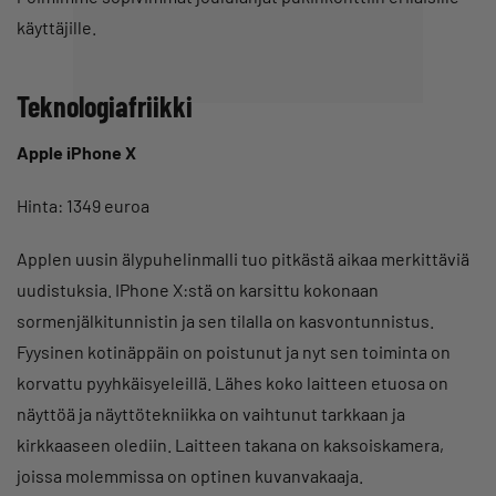
käyttäjille.
Teknologiafriikki
Apple iPhone X
Hinta: 1349 euroa
Applen uusin älypuhelinmalli tuo pitkästä aikaa merkittäviä
uudistuksia. IPhone X:stä on karsittu kokonaan
sormenjälkitunnistin ja sen tilalla on kasvontunnistus.
Fyysinen kotinäppäin on poistunut ja nyt sen toiminta on
korvattu pyyhkäisyeleillä. Lähes koko laitteen etuosa on
näyttöä ja näyttötekniikka on vaihtunut tarkkaan ja
kirkkaaseen olediin. Laitteen takana on kaksoiskamera,
joissa molemmissa on optinen kuvanvakaaja.