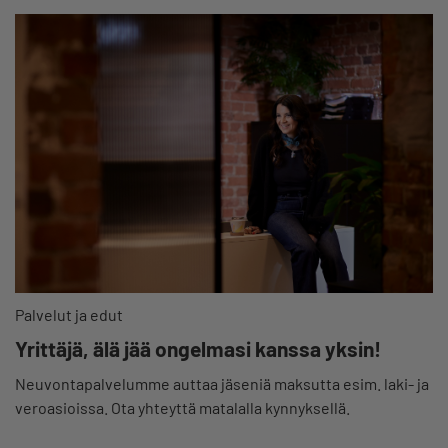
Palvelut ja edut
Yrittäjä, älä jää ongelmasi kanssa yksin!
Neuvontapalvelumme auttaa jäseniä maksutta esim. laki- ja
veroasioissa. Ota yhteyttä matalalla kynnyksellä.