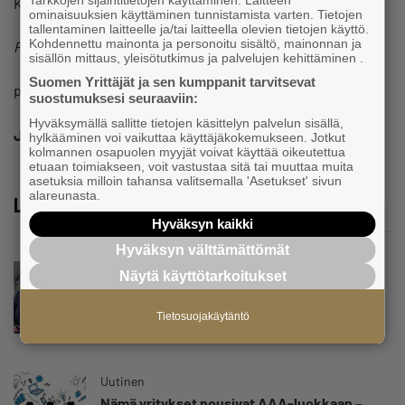
Kuvat: Valmistajat
ominaisuuksien käyttäminen tunnistamista varten. Tietojen
tallentaminen laitteelle ja/tai laitteella olevien tietojen käyttö.
Kohdennettu mainonta ja personoitu sisältö, mainonnan ja
Pauli Reinikainen
sisällön mittaus, yleisötutkimus ja palvelujen kehittäminen .
Suomen Yrittäjät ja sen kumppanit tarvitsevat
pauli.reinikainen (at) yrittajat.fi
suostumuksesi seuraaviin:
Hyväksymällä sallitte tietojen käsittelyn palvelun sisällä,
Jaa
hylkääminen voi vaikuttaa käyttäjäkokemukseen. Jotkut
kolmannen osapuolen myyjät voivat käyttää oikeutettua
etuaan toimiakseen, voit vastustaa sitä tai muuttaa muita
asetuksia milloin tahansa valitsemalla 'Asetukset' sivun
alareunasta.
Lue lisää
Hyväksyn kaikki
Hyväksyn välttämättömät
Uutinen
Näytä käyttötarkoitukset
Parikkalassa toimii yhä liike, jollainen alkaa
olla muualla harvinaisuus – Yrittäjä Hilkka
Tietosuojakäytäntö
Myllylä tuntee asiakkaidensa jalat kuin
omansa
Uutinen
Nämä yritykset nousivat AAA-luokkaan –