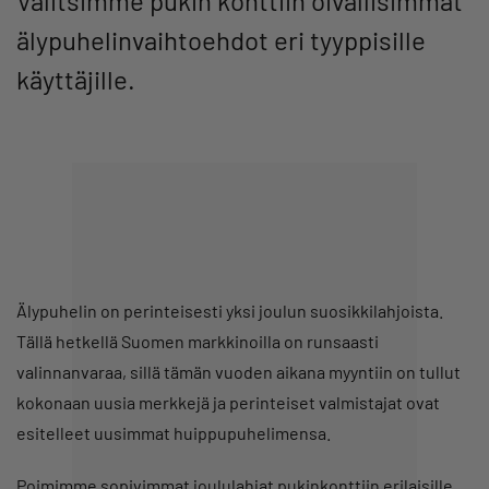
Valitsimme pukin konttiin oivallisimmat
älypuhelinvaihtoehdot eri tyyppisille
käyttäjille.
Älypuhelin on perinteisesti yksi joulun suosikkilahjoista.
Tällä hetkellä Suomen markkinoilla on runsaasti
valinnanvaraa, sillä tämän vuoden aikana myyntiin on tullut
kokonaan uusia merkkejä ja perinteiset valmistajat ovat
esitelleet uusimmat huippupuhelimensa.
Poimimme sopivimmat joululahjat pukinkonttiin erilaisille