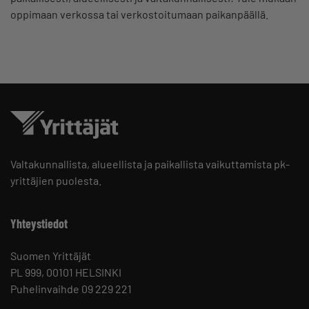
oppimaan verkossa tai verkostoitumaan paikanpäällä.
Valtakunnallista, alueellista ja paikallista vaikuttamista pk-
yrittäjien puolesta.
Yhteystiedot
Suomen Yrittäjät
PL 999, 00101 HELSINKI
Puhelinvaihde 09 229 221