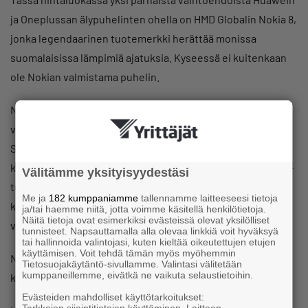
ja Oneplussan älypuhelinten ohella on HMD Globalin Nokia 8,
jonka legendaarinen tuotemerkki herättää monissa
suomalaisissa lämpimiä ajatuksia. Kyseessä ei kuitenkaan
ole Nokian valmistama puhelin.
Nokia 8 tarjoaa 500 euron hintaluokassa erittäin hyvän
vaihtoehdon kalliimmille huippupuhelimille kuten
Samsungin Galaxy S8:lle. Nokialaisessa on 64 gigatavun
kiinteä tallennusmuisti ja vikkelä prosessori. Näyttö on 5,2-
Välitämme yksityisyydestäsi
tuumainen ja tarkkuudeltaan erinomainen. Puhelimessa on
Me ja
182 kumppaniamme
tallennamme laitteeseesi tietoja
kaksoiskamera ja se tukee pikalatausta. Miinuksena on
ja/tai haemme niitä, jotta voimme käsitellä henkilötietoja.
Näitä tietoja ovat esimerkiksi evästeissä olevat yksilölliset
vesitiiviyden puuttuminen.
tunnisteet. Napsauttamalla alla olevaa linkkiä voit hyväksyä
tai hallinnoida valintojasi, kuten kieltää oikeutettujen etujen
käyttämisen. Voit tehdä tämän myös myöhemmin
Nokia 8:n ohella tässä hintaluokassa kannattaa suunnata
Tietosuojakäytäntö-sivullamme. Valintasi välitetään
kumppaneillemme, eivätkä ne vaikuta selaustietoihin.
katseet Oneplus 5T- ja LG G6 -puhelimiin.
Evästeiden mahdolliset käyttötarkoitukset:
Tarkkojen sijaintitietojen käyttäminen. Laitteen