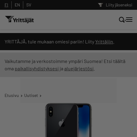
FI
EN
SV
Liity jäseneksi
Hae sivustolta tai kysy suoraan
YRITTÄJÄ, tule mukaan omiesi pariin! Liity
Yrittäjiin
.
Yrittäjien tekoälyltä
Vaikutamme ja verkostoimme ympäri Suomea! Etsi täältä
oma
paikallisyhdistyksesi
ja
aluejärjestösi
.
Hae
Suodata hakutuloksia: näytä kaikki sisältö
Etusivu
Uutiset