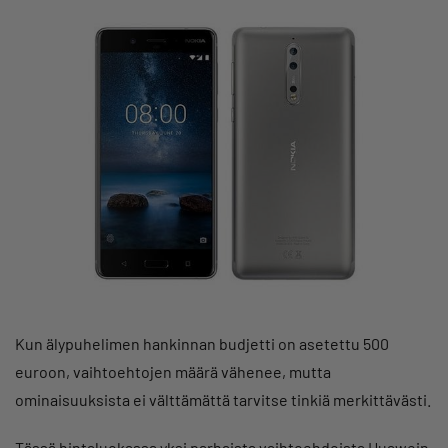
Kun älypuhelimen hankinnan budjetti on asetettu 500
euroon, vaihtoehtojen määrä vähenee, mutta
ominaisuuksista ei välttämättä tarvitse tinkiä merkittävästi.
Tässä hintaluokassa yksi parhaista vaihtoehdoista Huawein