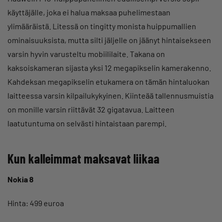
käyttäjälle, joka ei halua maksaa puhelimestaan
ylimääräistä. Litessä on tingitty monista huippumallien
ominaisuuksista, mutta silti jäljelle on jäänyt hintaisekseen
varsin hyvin varusteltu mobiililaite. Takana on
kaksoiskameran sijasta yksi 12 megapikselin kamerakenno.
Kahdeksan megapikselin etukamera on tämän hintaluokan
laitteessa varsin kilpailukykyinen. Kiinteää tallennusmuistia
on monille varsin riittävät 32 gigatavua. Laitteen
laatutuntuma on selvästi hintaistaan parempi.
Kun kalleimmat maksavat liikaa
Nokia 8
Hinta: 499 euroa