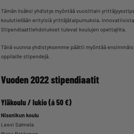
Tämän lisäksi yhdistys myöntää vuosittain yrittäjyysstipe
koulutiellään erityisiä yrittäjätaipumuksia, innovatiivista
Stipendiaattiehdotukset tulevat koulujen opettajilta.
Tänä vuonna yhdistyksemme päätti myöntää ensimmäistä ke
oppilaille stipendejä.
Vuoden 2022 stipendiaatit
Yläkoulu / lukio (á 50 €)
Nissnikun koulu
Leevi Salmela
Risto Pekkanen