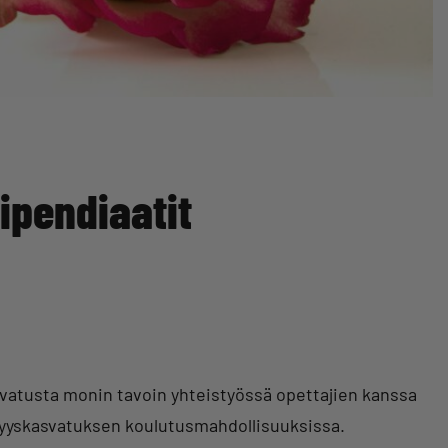
ipendiaatit
asvatusta monin tavoin yhteistyössä opettajien kanssa
täjyyskasvatuksen koulutusmahdollisuuksissa.