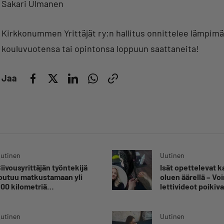
Sakari Ulmanen
Kirkkonummen Yrittäjät ry:n hallitus onnittelee lämpimäs
kouluvuotensa tai opintonsa loppuun saattaneita!
Jaa
utinen
Uutinen
iivousyrittäjän työntekijä
Isät opettelevat 
outuu matkustamaan yli
oluen äärellä – V
00 kilometriä
lettivideot poikiva
uorittaakseen ajokortin –
yrittäjälle satoja
Ei aja syrjäseudun etua”
yhteydenottoja
utinen
Uutinen