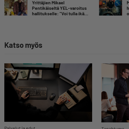
kestämään myös
Yrittäjien Mikael
M
yrittäjyyteen kuuluvaa
Pentikäiseltä YEL-varoitus
h
epävarmuutta”
hallitukselle: ”Voi tulla ikävä
o
yllätys”
E
Y
Katso myös
Palvelut ja edut
Tapahtuma