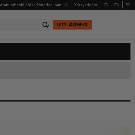
ttamushenkilöiden Materiaalipankki
Yhteystiedot
FI
EN
SV
LIITY JÄSENEKSI
Sulje
Hae