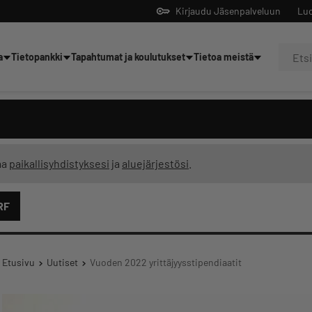
Kirjaudu Jäsenpalveluun
Luo
a
Tietopankki
Tapahtumat ja koulutukset
Tietoa meistä
Yrittäjien tekoälyltä
ma
paikallisyhdistyksesi
ja
aluejärjestösi
.
RF
Etusivu
Uutiset
Vuoden 2022 yrittäjyysstipendiaatit