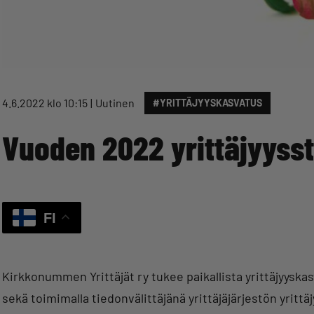
4.6.2022 klo 10:15
Uutinen
#YRITTÄJYYSKASVATUS
Vuoden 2022 yrittäjyysst
FI
Kirkkonummen Yrittäjät ry tukee paikallista yrittäjyysk
sekä toimimalla tiedonvälittäjänä yrittäjäjärjestön yrit