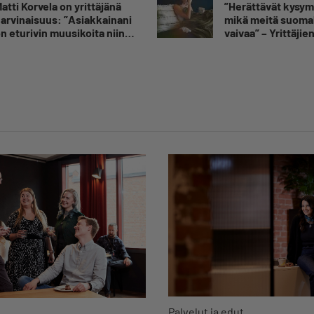
atti Korvela on yrittäjänä
”Herättävät kysy
arvinaisuus: ”Asiakkainani
mikä meitä suomal
n eturivin muusikoita niin
vaivaa” – Yrittäjie
uroopasta kuin
toimitusjohtaja hä
hdysvalloistakin”
sairauspoissaolot
Palvelut ja edut