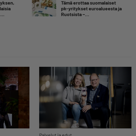
myksen,
Tämä erottaa suomalaiset
aisia
pk-yritykset euroalueesta ja
n
Ruotsista −
tkähti
”Säästäväisyydestä tehty
ilastoa
hyve”
Palvelut ja edut