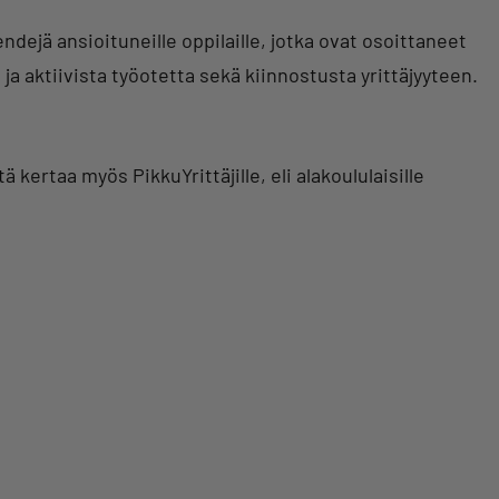
ndejä ansioituneille oppilaille, jotka ovat osoittaneet
 ja aktiivista työotetta sekä kiinnostusta yrittäjyyteen.
rtaa myös PikkuYrittäjille, eli alakoululaisille