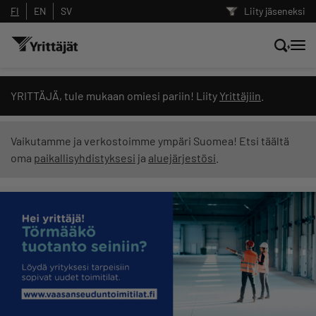
FI
EN
SV
Liity jäseneksi
Hae sivustolta tai kysy suoraan
YRITTÄJÄ, tule mukaan omiesi pariin! Liity
Yrittäjiin
.
Yrittäjien tekoälyltä
Vaikutamme ja verkostoimme ympäri Suomea! Etsi täältä
oma
paikallisyhdistyksesi
ja
aluejärjestösi
.
Hae
Suodata hakutuloksia: näytä kaikki sisältö