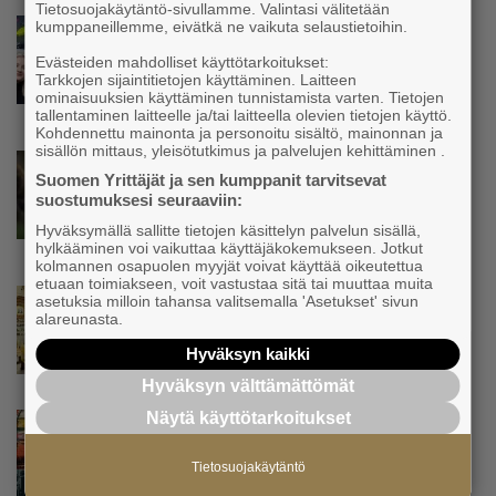
Tietosuojakäytäntö-sivullamme. Valintasi välitetään
kumppaneillemme, eivätkä ne vaikuta selaustietoihin.
Uutinen
Isät opettelevat kampauksia oluen äärellä –
Evästeiden mahdolliset käyttötarkoitukset:
Voimamiehen lettivideot poikivat yrittäjälle
Tarkkojen sijaintitietojen käyttäminen. Laitteen
satoja yhteydenottoja
ominaisuuksien käyttäminen tunnistamista varten. Tietojen
tallentaminen laitteelle ja/tai laitteella olevien tietojen käyttö.
Kohdennettu mainonta ja personoitu sisältö, mainonnan ja
sisällön mittaus, yleisötutkimus ja palvelujen kehittäminen .
Uutinen
Suomen Yrittäjät ja sen kumppanit tarvitsevat
Koneyrittäjät: Lainsäädännössä ”villisian
suostumuksesi seuraaviin:
mentävä porsaanreikä” – ”Rajoitusten
vahingot eivät voi jäädä vain yksittäisen
Hyväksymällä sallitte tietojen käsittelyn palvelun sisällä,
hylkääminen voi vaikuttaa käyttäjäkokemukseen. Jotkut
yrittäjän harteille”
kolmannen osapuolen myyjät voivat käyttää oikeutettua
etuaan toimiakseen, voit vastustaa sitä tai muuttaa muita
Uutinen
asetuksia milloin tahansa valitsemalla 'Asetukset' sivun
alareunasta.
Yrittäjien Mikael Pentikäiseltä YEL-varoitus
hallitukselle: ”Voi tulla ikävä yllätys”
Hyväksyn kaikki
Hyväksyn välttämättömät
Näytä käyttötarkoitukset
Uutinen
Matti Korvela on yrittäjänä harvinaisuus:
”Asiakkainani on eturivin muusikoita niin
Tietosuojakäytäntö
Euroopasta kuin Yhdysvalloistakin”