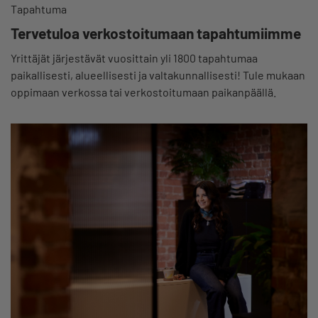
Tapahtuma
Tervetuloa verkostoitumaan tapahtumiimme
Yrittäjät järjestävät vuosittain yli 1800 tapahtumaa
paikallisesti, alueellisesti ja valtakunnallisesti! Tule mukaan
oppimaan verkossa tai verkostoitumaan paikanpäällä.