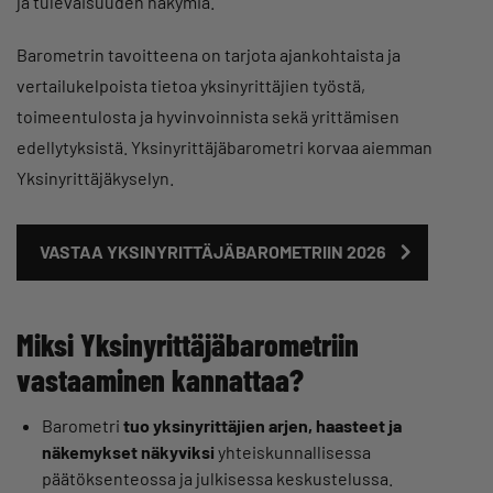
ja tulevaisuuden näkymiä.
Barometrin tavoitteena on tarjota ajankohtaista ja
vertailukelpoista tietoa yksinyrittäjien työstä,
toimeentulosta ja hyvinvoinnista sekä yrittämisen
edellytyksistä. Yksinyrittäjäbarometri korvaa aiemman
Yksinyrittäjäkyselyn.
VASTAA YKSINYRITTÄJÄBAROMETRIIN 2026
Miksi Yksinyrittäjäbarometriin
vastaaminen kannattaa?
Barometri
tuo yksinyrittäjien arjen, haasteet ja
näkemykset näkyviksi
yhteiskunnallisessa
päätöksenteossa ja julkisessa keskustelussa.