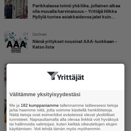
Parikkalassa toimii yhä liike, jollainen alkaa
olla muualla harvinaisuus – Yrittäjä Hilkka
Myllylä tuntee asiakkaidensa jalat kuin
omansa
Uutinen
Nämä yritykset nousivat AAA-luokkaan –
Katso lista
Uutinen
Kolmesta syövästä, uupumuksista ja
syömishäiriöstä selvinnyt Mira Rinne: ”Kun
olen katsonut useasti kuolemaa silmiin, olen
oppinut kestämään myös yrittäjyyteen
Välitämme yksityisyydestäsi
kuuluvaa epävarmuutta”
Uutinen
Me ja
182 kumppaniamme
tallennamme laitteeseesi tietoja
Siivousyrittäjän työntekijä joutuu
ja/tai haemme niitä, jotta voimme käsitellä henkilötietoja.
Näitä tietoja ovat esimerkiksi evästeissä olevat yksilölliset
matkustamaan yli 300 kilometriä
tunnisteet. Napsauttamalla alla olevaa linkkiä voit hyväksyä
suorittaakseen ajokortin – ”Ei aja syrjäseudun
tai hallinnoida valintojasi, kuten kieltää oikeutettujen etujen
etua”
käyttämisen. Voit tehdä tämän myös myöhemmin