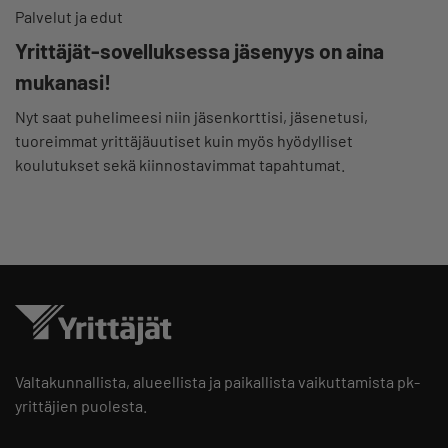
Palvelut ja edut
Yrittäjät-sovelluksessa jäsenyys on aina
mukanasi!
Nyt saat puhelimeesi niin jäsenkorttisi, jäsenetusi,
tuoreimmat yrittäjäuutiset kuin myös hyödylliset
koulutukset sekä kiinnostavimmat tapahtumat.
Valtakunnallista, alueellista ja paikallista vaikuttamista pk-
yrittäjien puolesta.