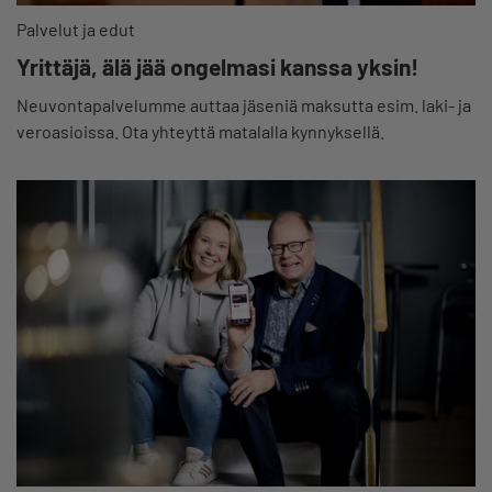
Palvelut ja edut
Yrittäjä, älä jää ongelmasi kanssa yksin!
Neuvontapalvelumme auttaa jäseniä maksutta esim. laki- ja
veroasioissa. Ota yhteyttä matalalla kynnyksellä.