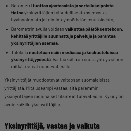
Barometri
tuottaa ajantasaista ja vertailukelpoista
tietoa
yksinyrittäjien taloudellisesta asemasta,
hyvinvoinnista ja toimintaympäristön muutoksista.
Barometrin avulla voidaan
vaikuttaa päätöksentekoon,
kehittää yrittäjille suunnattuja palveluja ja parantaa
yksinyrittäjien asemaa.
Tuloksia
nostetaan esiin mediassa ja keskusteluissa
yksinyrittäjyydestä
. Vastauksilla on suora yhteys siihen,
mitkä teemat nousevat esille.
Yksinyrittäjät muodostavat valtaosan suomalaisista
yrittäjistä. Mitä useampi vastaa, sitä paremmin
yksinyrittäjien moninaiset tilanteet tulevat esiin. Kysely on
avoin kaikille yksinyrittäjille.
Yksinyrittäjä, vastaa ja vaikuta