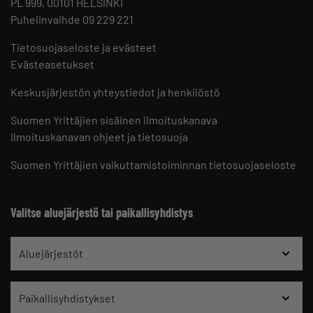
PL 999, 00101 HELSINKI
Puhelinvaihde 09 229 221
Tietosuojaseloste ja evästeet
Evästeasetukset
Keskusjärjestön yhteystiedot ja henkilöstö
Suomen Yrittäjien sisäinen ilmoituskanava
Ilmoituskanavan ohjeet ja tietosuoja
Suomen Yrittäjien vaikuttamistoiminnan tietosuojaseloste
Valitse aluejärjestö tai paikallisyhdistys
Aluejärjestöt
Paikallisyhdistykset