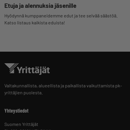
Etuja ja alennuksia jäsenille
Hyödynnä kumppaneidemme edut ja tee selvää säästöä.
Katso listaus kaikista eduista!
Valtakunnallista, alueellista ja paikallista vaikuttamista pk-
yrittäjien puolesta.
Yhteystiedot
Suomen Yrittäjät