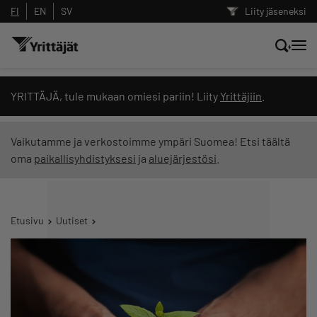
FI
EN
SV
Liity jäseneksi
Hae sivustolta tai kysy suoraan
YRITTÄJÄ, tule mukaan omiesi pariin! Liity
Yrittäjiin
.
Yrittäjien tekoälyltä
Vaikutamme ja verkostoimme ympäri Suomea! Etsi täältä
oma
paikallisyhdistyksesi
ja
aluejärjestösi
.
Hae
Suodata hakutuloksia: näytä kaikki sisältö
Etusivu
Uutiset