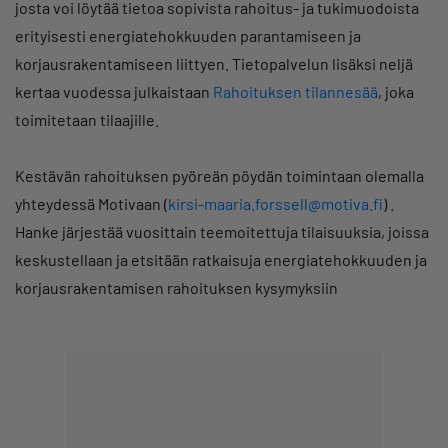
josta voi löytää tietoa sopivista rahoitus- ja tukimuodoista
erityisesti energiatehokkuuden parantamiseen ja
korjausrakentamiseen liittyen. Tietopalvelun lisäksi neljä
kertaa vuodessa julkaistaan
Rahoituksen tilannesää
, joka
toimitetaan tilaajille.
Kestävän rahoituksen pyöreän pöydän toimintaan olemalla
yhteydessä Motivaan (
kirsi-maaria.forssell@motiva.fi
) .
Hanke järjestää vuosittain teemoitettuja tilaisuuksia, joissa
keskustellaan ja etsitään ratkaisuja energiatehokkuuden ja
korjausrakentamisen rahoituksen kysymyksiin