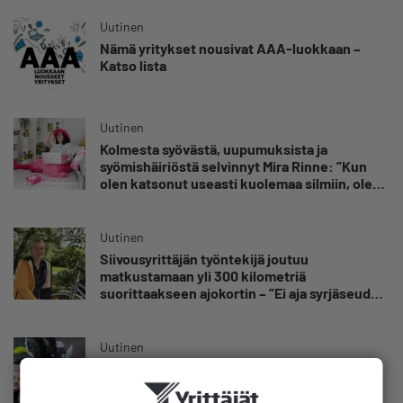
Uutinen
Nämä yritykset nousivat AAA-luokkaan –
Katso lista
Uutinen
Kolmesta syövästä, uupumuksista ja
syömishäiriöstä selvinnyt Mira Rinne: ”Kun
olen katsonut useasti kuolemaa silmiin, olen
oppinut kestämään myös yrittäjyyteen
kuuluvaa epävarmuutta”
Uutinen
Siivousyrittäjän työntekijä joutuu
matkustamaan yli 300 kilometriä
suorittaakseen ajokortin – ”Ei aja syrjäseudun
etua”
Uutinen
Isät opettelevat kampauksia oluen äärellä –
Voimamiehen lettivideot poikivat yrittäjälle
satoja yhteydenottoja