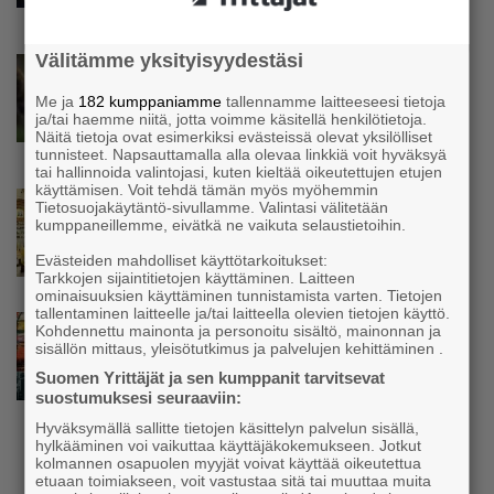
Välitämme yksityisyydestäsi
Uutinen
Koneyrittäjät: Lainsäädännössä ”villisian
Me ja
182 kumppaniamme
tallennamme laitteeseesi tietoja
mentävä porsaanreikä” – ”Rajoitusten
ja/tai haemme niitä, jotta voimme käsitellä henkilötietoja.
vahingot eivät voi jäädä vain yksittäisen
Näitä tietoja ovat esimerkiksi evästeissä olevat yksilölliset
yrittäjän harteille”
tunnisteet. Napsauttamalla alla olevaa linkkiä voit hyväksyä
tai hallinnoida valintojasi, kuten kieltää oikeutettujen etujen
käyttämisen. Voit tehdä tämän myös myöhemmin
Uutinen
Tietosuojakäytäntö-sivullamme. Valintasi välitetään
kumppaneillemme, eivätkä ne vaikuta selaustietoihin.
Yrittäjien Mikael Pentikäiseltä YEL-varoitus
hallitukselle: ”Voi tulla ikävä yllätys”
Evästeiden mahdolliset käyttötarkoitukset:
Tarkkojen sijaintitietojen käyttäminen. Laitteen
ominaisuuksien käyttäminen tunnistamista varten. Tietojen
tallentaminen laitteelle ja/tai laitteella olevien tietojen käyttö.
Uutinen
Kohdennettu mainonta ja personoitu sisältö, mainonnan ja
sisällön mittaus, yleisötutkimus ja palvelujen kehittäminen .
Matti Korvela on yrittäjänä harvinaisuus:
”Asiakkainani on eturivin muusikoita niin
Suomen Yrittäjät ja sen kumppanit tarvitsevat
Euroopasta kuin Yhdysvalloistakin”
suostumuksesi seuraaviin:
Hyväksymällä sallitte tietojen käsittelyn palvelun sisällä,
hylkääminen voi vaikuttaa käyttäjäkokemukseen. Jotkut
kolmannen osapuolen myyjät voivat käyttää oikeutettua
etuaan toimiakseen, voit vastustaa sitä tai muuttaa muita