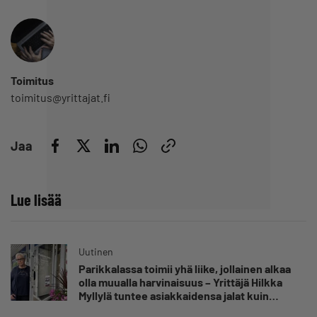
Toimitus
toimitus@yrittajat.fi
Jaa
Lue lisää
Uutinen
Parikkalassa toimii yhä liike, jollainen alkaa
olla muualla harvinaisuus – Yrittäjä Hilkka
Myllylä tuntee asiakkaidensa jalat kuin
omansa