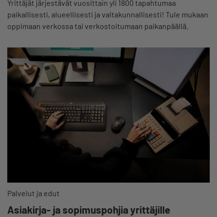
Yrittäjät järjestävät vuosittain yli 1800 tapahtumaa
paikallisesti, alueellisesti ja valtakunnallisesti! Tule mukaan
oppimaan verkossa tai verkostoitumaan paikanpäällä.
Palvelut ja edut
Asiakirja- ja sopimuspohjia yrittäjille