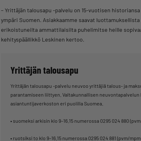
– Yrittäjän talousapu -palvelu on 15-vuotisen historiansa
ympäri Suomen. Asiakkaamme saavat luottamuksellista 
erikoistuneilta ammattilaisilta puhelimitse heille sopiv
kehityspäällikkö Leskinen kertoo.
Yrittäjän talousapu
Yrittäjän talousapu -palvelu neuvoo yrittäjiä talous- ja ma
parantamiseen liittyen. Valtakunnallisen neuvontapalvelun li
asiantuntijaverkoston eri puolilla Suomea.
• suomeksi arkisin klo 9–16.15 numerossa 0295 024 880 (p
• ruotsiksi to klo 9–16.15 numerossa 0295 024 881 (pvm/mpm