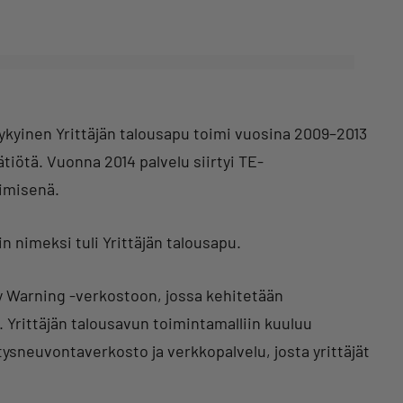
Nykyinen Yrittäjän talousapu toimi vuosina 2009–2013
tiötä. Vuonna 2014 palvelu siirtyi TE-
nimisenä.
n nimeksi tuli Yrittäjän talousapu.
ly Warning -verkostoon, jossa kehitetään
 Yrittäjän talousavun toimintamalliin kuuluu
tysneuvontaverkosto ja verkkopalvelu, josta yrittäjät