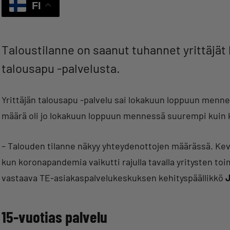
FI
Taloustilanne on saanut tuhannet yrittäjät
talousapu -palvelusta.
Yrittäjän talousapu -palvelu sai lokakuun loppuun menn
määrä oli jo lokakuun loppuun mennessä suurempi kuin 
– Talouden tilanne näkyy yhteydenottojen määrässä. Kev
kun koronapandemia vaikutti rajulla tavalla yritysten toi
vastaava TE-asiakaspalvelukeskuksen kehityspäällikkö
J
15-vuotias palvelu