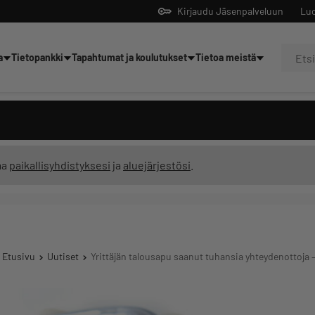
Kirjaudu Jäsenpalveluun
Luo
a
Tietopankki
Tapahtumat ja koulutukset
Tietoa meistä
Yrittäjien tekoälyltä
ma
paikallisyhdistyksesi
ja
aluejärjestösi
.
Etusivu
Uutiset
Yrittäjän talousapu saanut tuhansia yhteydenottoja 