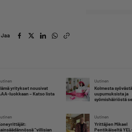
Jaa
utinen
Uutinen
ämä yritykset nousivat
Kolmesta syövästä
AA-luokkaan – Katso lista
uupumuksista ja
syömishäiriöstä s
Mira Rinne: ”Kun 
katsonut useasti
silmiin, olen oppi
utinen
Uutinen
kestämään myös
oneyrittäjät:
Yrittäjien Mikael
yrittäjyyteen kuu
ainsäädännössä ”villisian
Pentikäiseltä YEL