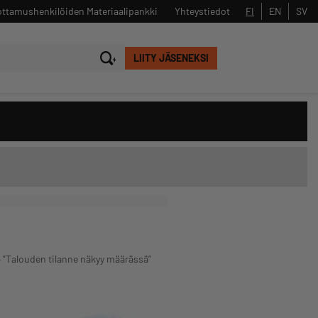
ttamushenkilöiden Materiaalipankki
Yhteystiedot
FI
EN
SV
LIITY JÄSENEKSI
Sulje
Hae
– ”Talouden tilanne näkyy määrässä”