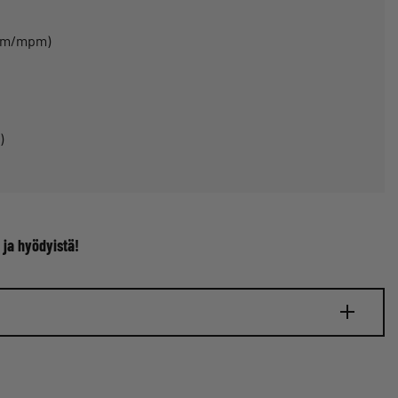
pvm/mpm)
)
 ja hyödyistä!