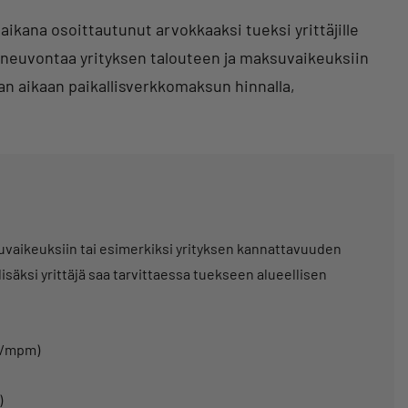
 aikana osoittautunut arvokkaaksi tueksi yrittäjille
neuvontaa yrityksen talouteen ja maksuvaikeuksiin
aan aikaan paikallisverkkomaksun hinnalla,
ksuvaikeuksiin tai esimerkiksi yrityksen kannattavuuden
säksi yrittäjä saa tarvittaessa tuekseen alueellisen
vm/mpm)
)