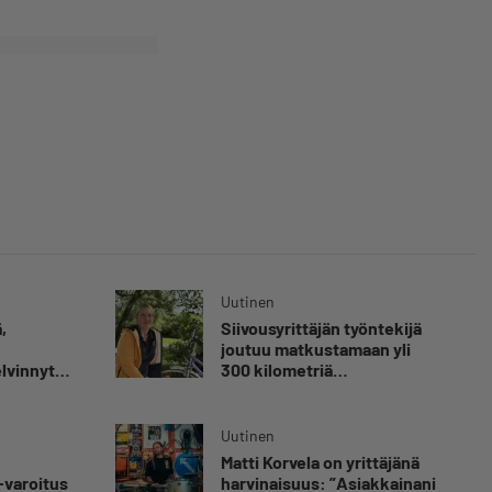
Uutinen
,
Siivousyrittäjän työntekijä
joutuu matkustamaan yli
elvinnyt
300 kilometriä
olen
suorittaakseen ajokortin –
 kuolemaa
”Ei aja syrjäseudun etua”
nut
Uutinen
Matti Korvela on yrittäjänä
luvaa
-varoitus
harvinaisuus: ”Asiakkainani