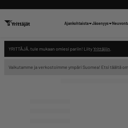
Ajankohtaista
Jäsenyys
Neuvont
Hae sivustolta tai kysy suoraan 
YRITTÄJÄ, tule mukaan omiesi pariin! Liity
Yrittäjiin
.
Vaikutamme ja verkostoimme ympäri Suomea! Etsi täältä o
Suodata hakutuloksia: näytä kaikki sisältö