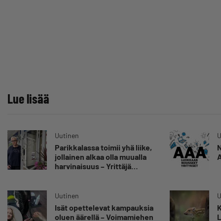
Lue lisää
Uutinen
U
Parikkalassa toimii yhä liike,
N
jollainen alkaa olla muualla
A
harvinaisuus – Yrittäjä
Hilkka Myllylä tuntee
asiakkaidensa jalat kuin
omansa
Uutinen
U
Isät opettelevat kampauksia
K
oluen äärellä – Voimamiehen
L