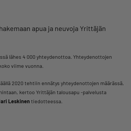
 hakemaan apua ja neuvoja Yrittäjän
essä lähes 4 000 yhteydenottoa. Yhteydenottojen
koko viime vuonna.
äällä 2020 tehtiin ennätys yhteydenottojen määrässä,
mintaan, kertoo Yrittäjän talousapu -palvelusta
ari Leskinen
tiedotteessa.