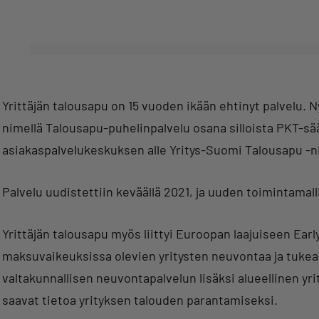
Yrittäjän talousapu on 15 vuoden ikään ehtinyt palvelu. 
nimellä Talousapu-puhelinpalvelu osana silloista PKT-sää
asiakaspalvelukeskuksen alle Yritys-Suomi Talousapu -
Palvelu uudistettiin keväällä 2021, ja uuden toimintamalli
Yrittäjän talousapu myös liittyi Euroopan laajuiseen Ear
maksuvaikeuksissa olevien yritysten neuvontaa ja tukea.
valtakunnallisen neuvontapalvelun lisäksi alueellinen yri
saavat tietoa yrityksen talouden parantamiseksi.